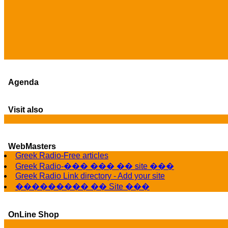
Agenda
Visit also
WebMasters
Greek Radio-Free articles
Greek Radio-��� ��� �� site ���
Greek Radio Link directory - Add your site
��������� �� Site ���
OnLine Shop