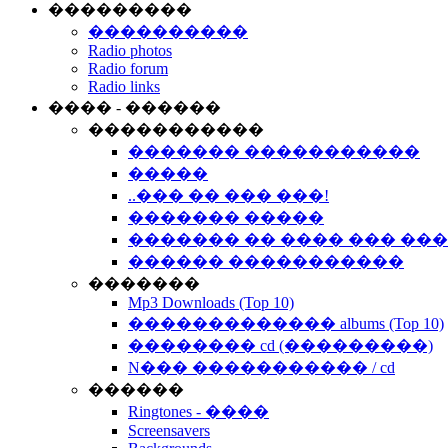
���������
����������
Radio photos
Radio forum
Radio links
���� - ������
�����������
������� �����������
�����
..��� �� ��� ���!
������� �����
������� �� ���� ��� ��
������ �����������
�������
Mp3 Downloads (Top 10)
������������� albums (Top 10)
�������� cd (���������)
N��� ����������� / cd
������
Ringtones - ����
Screensavers