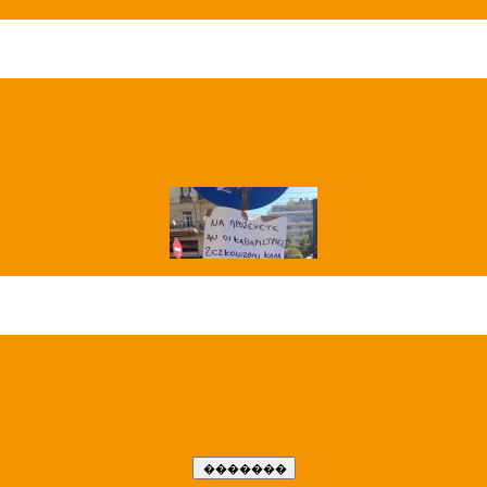
��� ����
�����..