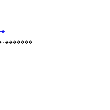
��
� - �������