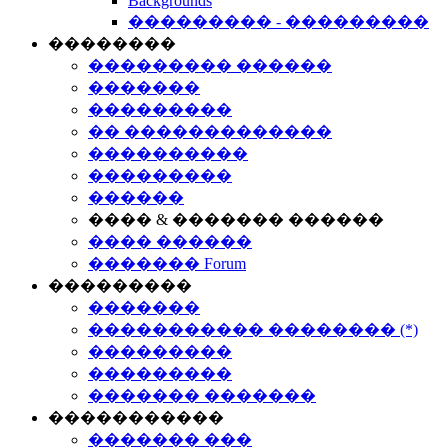
Backgrounds
��������� - ���������
��������
��������� ������
�������
���������
�� �������������
����������
���������
������
���� & ������� ������
���� ������
������� Forum
���������
�������
����������� �������� (*)
���������
���������
������� �������
�����������
������� ���