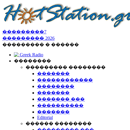
���������
7
���������
2026
��������� � ������
Greek Radio
��������
��������� ��������
�������
������������
��������
�������
������� ���
����������
�������
Editorial
������ ��������
��������� ���