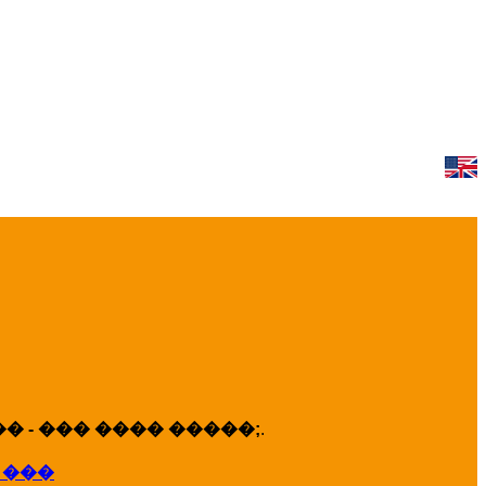
 - ��� ���� �����;
.
 ���