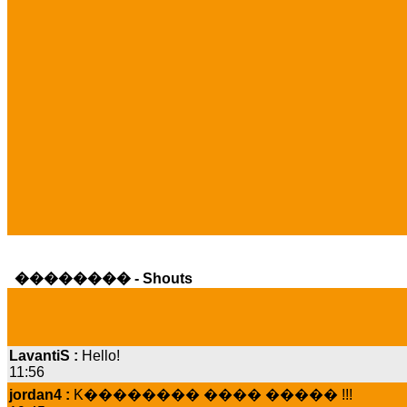
�������� - Shouts
LavantiS :
Hello!
11:56
jordan4 :
K�������� ���� ����� !!!
19:45