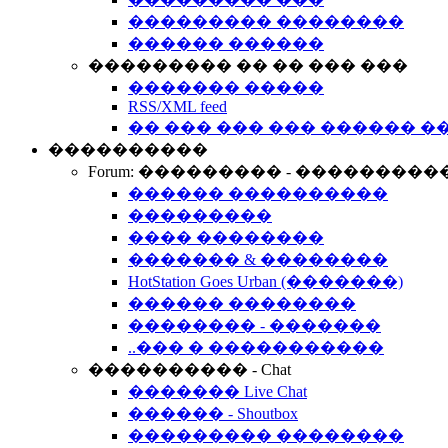
��������� ��������
������ ������
��������� �� �� ��� ���
������� �����
RSS/XML feed
�� ��� ��� ��� ������ �
����������
Forum: ��������� - ���������
������ ����������
���������
���� ��������
������� & ��������
HotStation Goes Urban (�������)
������ ��������
�������� - �������
..��� � �����������
���������� - Chat
������� Live Chat
������ - Shoutbox
��������� ��������