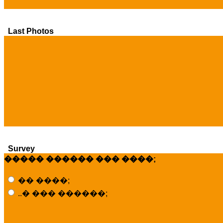
Last Photos
Survey
����� ������ ��� ����;
�� ����;
..� ��� ������;