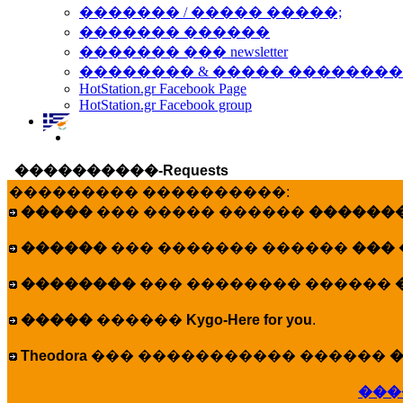
������� / ����� �����;
������� ������
������� ��� newsletter
�������� & ����� �������
HotStation.gr Facebook Page
HotStation.gr Facebook group
����������-Requests
��������� ����������:
�����
��� ����� ������
�������
������
��� ������� ������
���
��������
��� �������� ������
�����
������
Kygo-Here for you
.
Theodora
��� ����������� ������
�
���