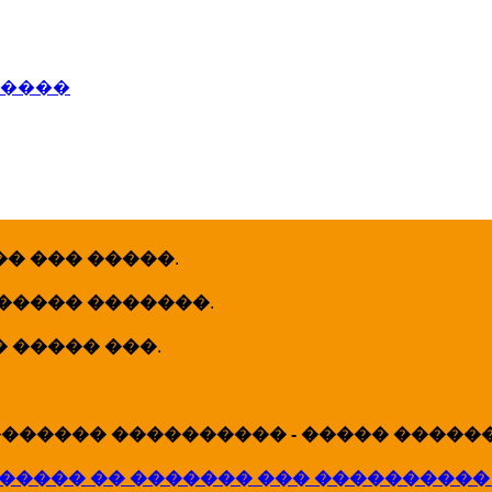
�����
� ��� �����
.
 ����� �������
.
� ����� ���
.
������ ���������� - ����� �������
����� �� ������� ��� ����������