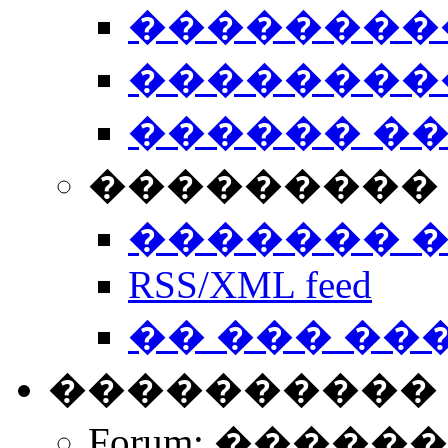
��������
��������
������ �
��������� 
������� 
RSS/XML feed
�� ��� ��
����������
Forum: �����