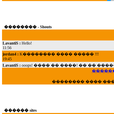
�������� - Shouts
LavantiS :
Hello!
11:56
jordan4 :
K�������� ���� ����� !!!
19:45
LavantiS :
ooops! ���� �� ����! �� �� �
���; ���� ��� ��� �������� ���� �
������
15:07
Dimitris_P :
���� ����� �������� ���� 
�������� ���� ��
21:20
LavantiS :
����� ���� ������� ��� ���
������� �����?" ..............���� �
�������...
16:40
������ sites
veronica :
E���� 2012 ��� ����� ��� ��