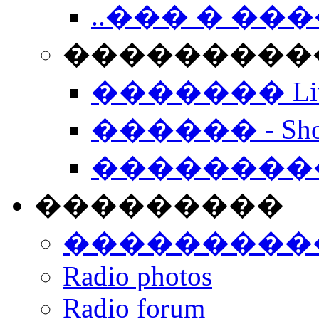
..��� � �
���������� -
������� Live
������ - Sho
��������
���������
���������
Radio photos
Radio forum