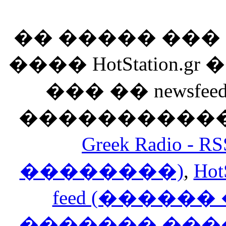
�� ����� ��
���� HotStation
��� �� newsfeed
������������
Greek Radio 
��������)
,
Hot
feed (�����
������� ���