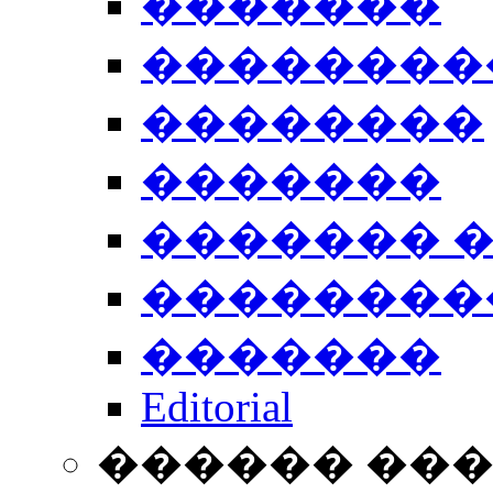
�������
��������
��������
�������
������� 
��������
�������
Editorial
������ ��