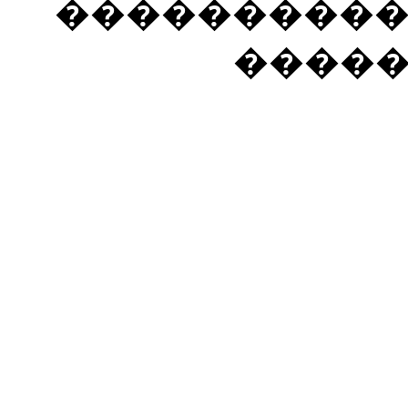
���������� �
����