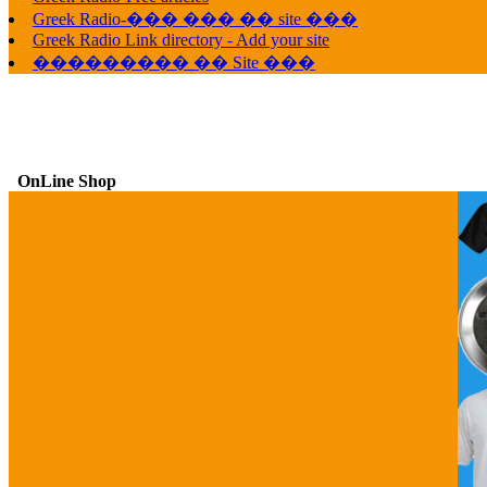
Greek Radio-��� ��� �� site ���
Greek Radio Link directory - Add your site
��������� �� Site ���
OnLine Shop
G