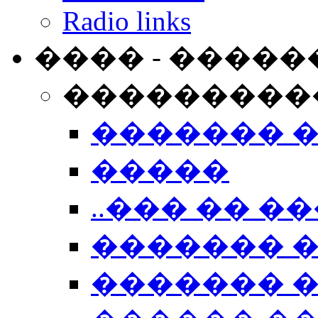
Radio links
���� - �����
���������
������� 
�����
..��� �� ��
������� 
������� �