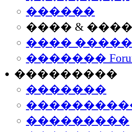
������
���� & ���
���� ����
������� Foru
���������
�������
����������
���������