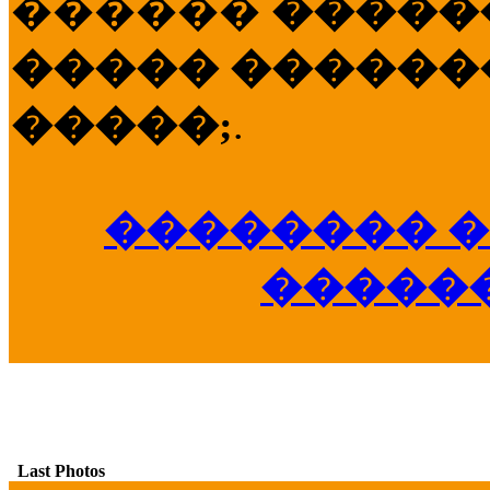
������
�����
����� �������
�����;
.
�������� �
�����
Last Photos