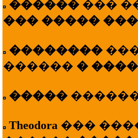
������
��� �
��� ����� ��
��������
��
������
� ����
�����
�����
Theodora
��� ��