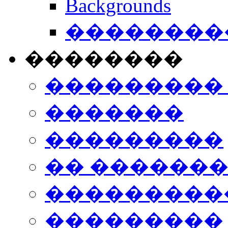
Backgrounds
���������
��������
���������
�������
���������
�� ������
���������
���������