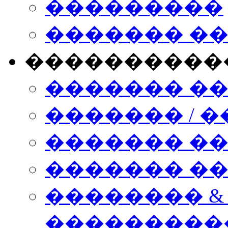
���������
������� �
����������
������� �
������� / �
������� �
������� ��� n
�������� &
���������