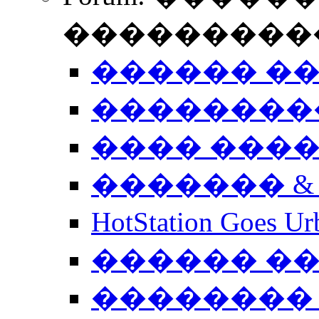
����������
������ �
��������
���� ���
������� &
HotStation Goe
������ �
�������� 