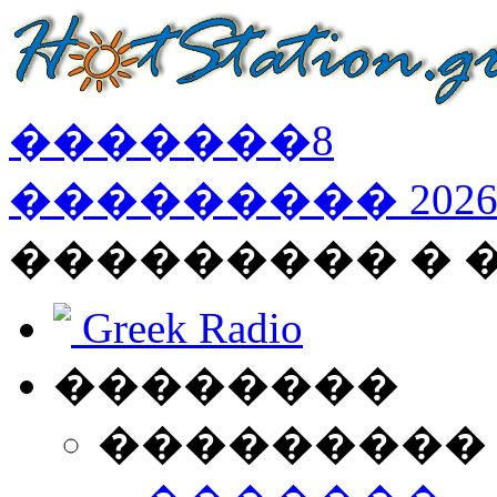
�������
8
���������
202
��������� �
Greek Radio
��������
���������