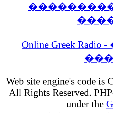
����������
���
Online Greek Ra
��
Web site engine's code is
All Rights Reserved. PHP
under the
G