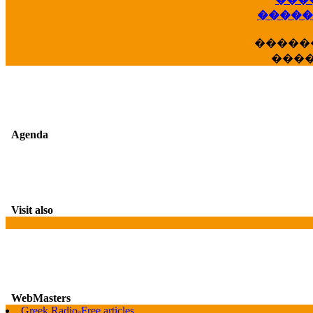
��
�����
�����
���
Agenda
Visit also
WebMasters
Greek Radio-Free articles
G