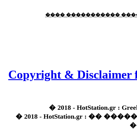
18:59
echo :
��� ��� �������! �� �� ���� �
���� ����������� �����
��� ��� ������ '������'...
17:14
LavantiS :
Echo, ���� �� ������� �� ��
�������������� ��������!
����
������ �� �����.. "������" ��� �������
15:33
echo :
��������� ����, ��������� ��� 
����� ��������� �� �����������
Copyright & Disclaimer 
������! ��� ������ �� �����...
14:16
LavantiS :
������� ���� ���� ������;
18:01
� 2018 - HotStation.gr : Gree
� 2018 - HotStation.gr : �� 
�