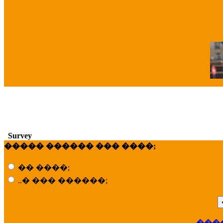
�
Survey
����� ������ ��� ����;
�� ����;
..� ��� ������;
���