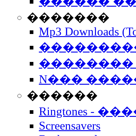
������ �
�������
Mp3 Downloads (To
�����������
�������� 
N��� �����
������
Ringtones - ��
Screensavers