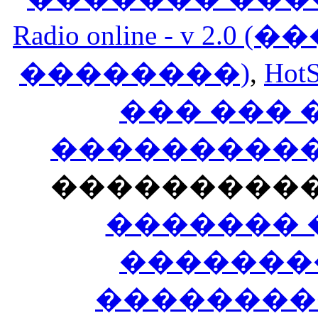
Radio online - v 
��������)
,
HotS
��� ���
�����������
���������
������� 
�������
��������