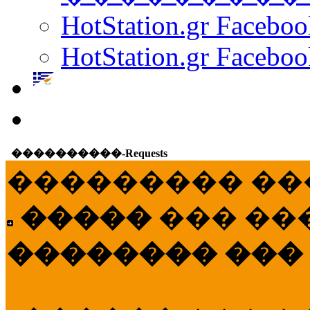
HotStation.gr Facebo
HotStation.gr Faceboo
����������-Requests
��������� ��
�����
��� ��
�������� ���