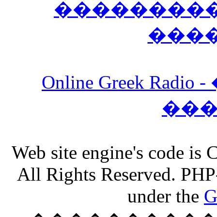
����������
���
Online Greek Ra
��
Web site engine's code is
All Rights Reserved. PHP
under the
G