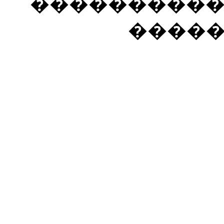
���������� �
����