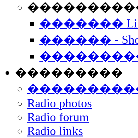
���������� -
������� Live
������ - Sho
��������
���������
���������
Radio photos
Radio forum
Radio links