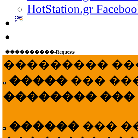
HotStation.gr Faceboo
����������-Requests
��������� ��
�����
��� ��
�������� ���
������
��� �