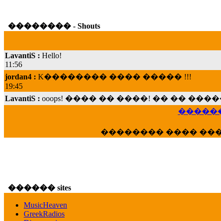
�������� - Shouts
LavantiS :
Hello!
11:56
jordan4 :
K�������� ���� ����� !!!
19:45
LavantiS :
ooops! ���� �� ����! �� �� �
���; ���� ��� ��� �������� ���� �
15:07
������
Dimitris_P :
���� ����� �������� ���� 
21:20
�������� ���� ��
LavantiS :
����� ���� ������� ��� ���
������� �����?" ..............���� �
�������...
16:40
veronica :
E���� 2012 ��� ����� ��� ��
������ sites
������� ��������� ���� ������ 
MusicHeaven
16:39
GreekRadios
veronica :
[
URL
] ���� ���;