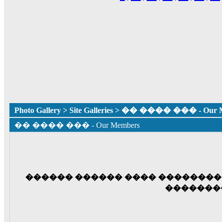
Photo Gallery
>
Site Galleries
> �� ���� ��� - Our M
�� ���� ��� - Our Members
������ ������ ���� �������� 
�������