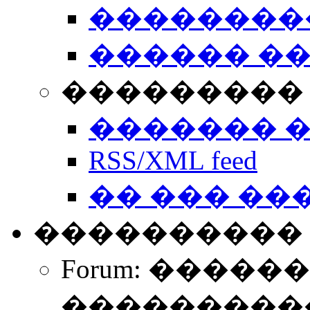
��������
������ �
��������� 
������� 
RSS/XML feed
�� ��� ��
����������
Forum: �����
����������