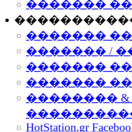
������� �
����������
������� �
������� / �
������� �
������� ��� n
�������� &
���������
HotStation.gr Facebo