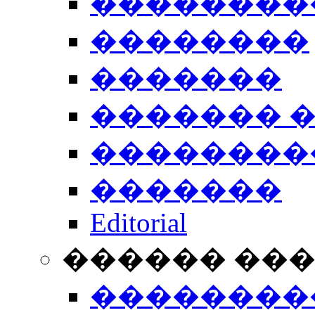
��������
��������
�������
������� 
��������
�������
Editorial
������ ��
��������