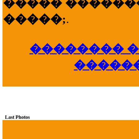
����� �������
�����;
.
�������� �
�����
Last Photos