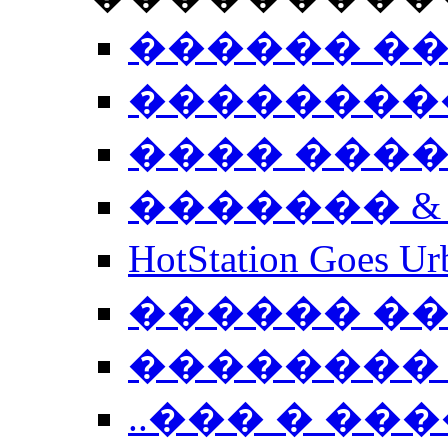
������ �
��������
���� ���
������� &
HotStation Goe
������ �
�������� 
..��� � �