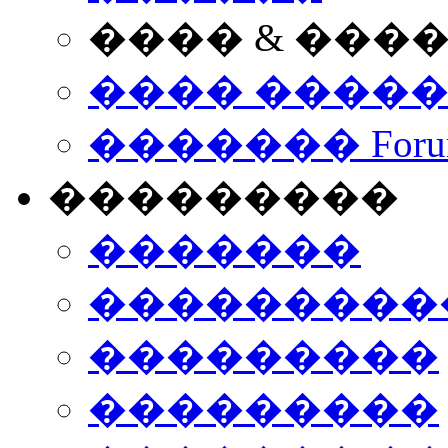
���� & ���
���� ����
������� Foru
���������
�������
����������
���������
���������