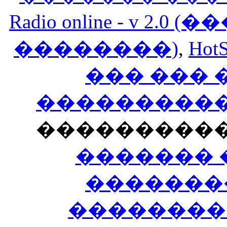
Radio online - v 
��������)
,
HotS
��� ���
�����������
���������
������� 
�������
��������