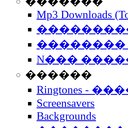
�������
Mp3 Downloads (To
�����������
�������� 
N��� �����
������
Ringtones - ��
Screensavers
Backgrounds