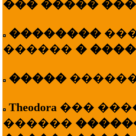
��� ����� ��
��������
��
������
� ����
�����
�����
Theodora
��� ��
������
�����