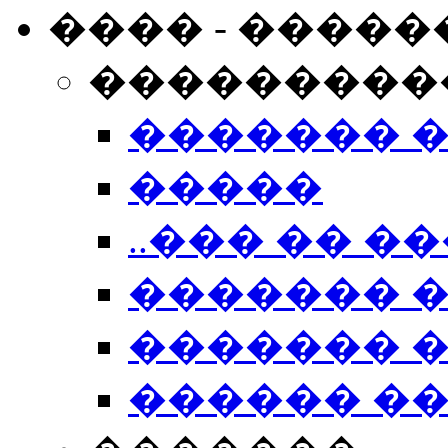
���� - �����
���������
������� 
�����
..��� �� ��
������� 
������� �
������ �