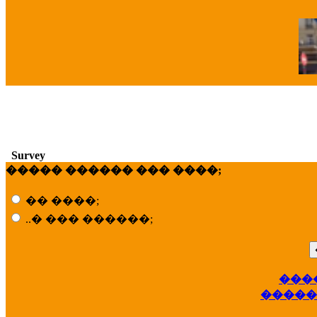
�
Survey
����� ������ ��� ����;
�� ����;
..� ��� ������;
���
��
�����