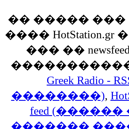
�� ����� ��
���� HotStation
��� �� newsfeed
������������
Greek Radio 
��������)
,
Hot
feed (�����
������� ���