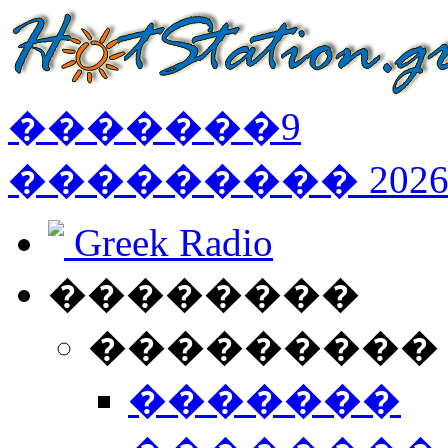
�������
9
���������
202
Greek Radio
��������
���������
�������