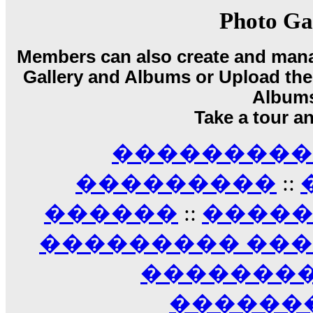
��� ��� ������ '������'...
17:14
Photo Ga
LavantiS :
Echo, ���� �� ������� �� ��
�������������� ��������!
����
Members can also create and mana
������ �� �����.. "������" ��� �������
Gallery and Albums or Upload their
15:33
echo :
��������� ����, ��������� ��� 
Album
����� ��������� �� �����������
Take a tour a
������! ��� ������ �� �����...
14:16
��������� A
LavantiS :
������� ���� ���� ������;
18:01
���������
::
������
::
����
��������� ��
��������
������