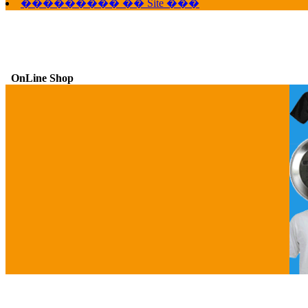
��������� �� Site ���
OnLine Shop
G