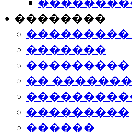
���������
��������
���������
�������
���������
�� ������
���������
���������
������