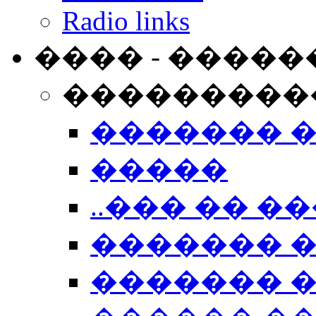
Radio links
���� - �����
���������
������� 
�����
..��� �� ��
������� 
������� �