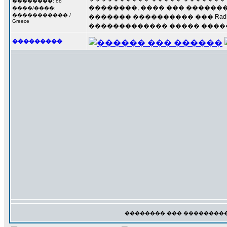
��������: 88
��������, ���� ��� ��������
����/����:
����������� /
������� ���������� ��� Rad
Greece
������������� ����� ����
���������
�������� ��� ���������