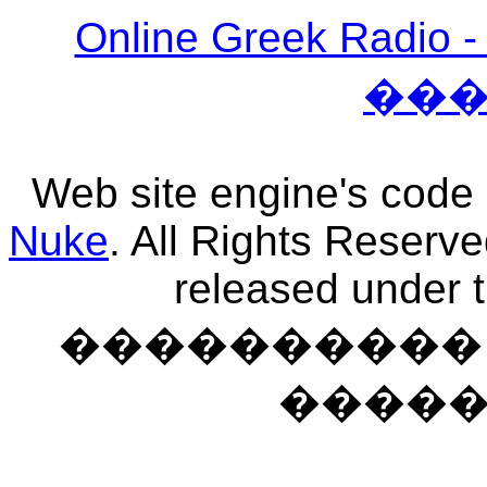
Online Greek Ra
��
Web site engine's code
Nuke
. All Rights Reserv
released under 
���������� �
����