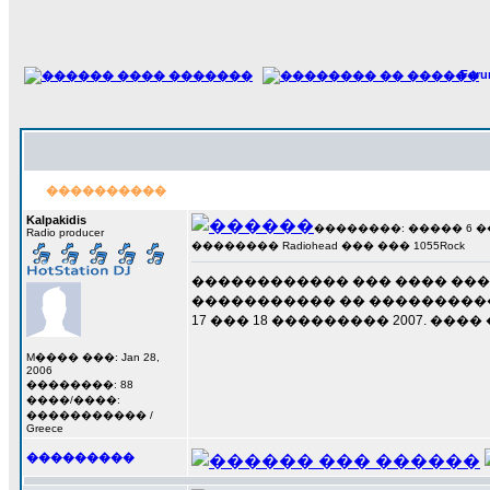
For
����������
Kalpakidis
��������: ����� 6 ��� 
Radio producer
�������� Radiohead ��� ��� 1055Rock
������������ ��� ���� ���
����������� �� ������������ 
17 ��� 18 ��������� 2007. �
M���� ���: Jan 28,
2006
��������: 88
����/����:
����������� /
Greece
���������