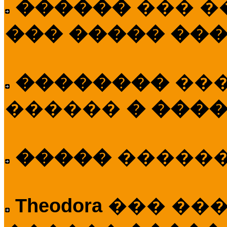
������
��� �
��� ����� ��
��������
��
������
� ����
�����
�����
Theodora
��� ��