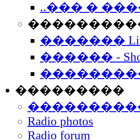
..��� � �
���������� -
������� Live
������ - Sho
��������
���������
���������
Radio photos
Radio forum