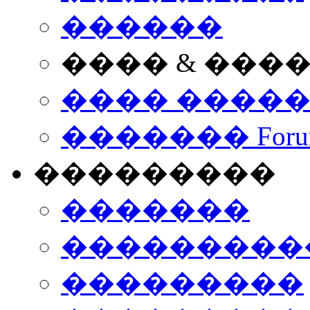
������
���� & ���
���� ����
������� Foru
���������
�������
����������
���������