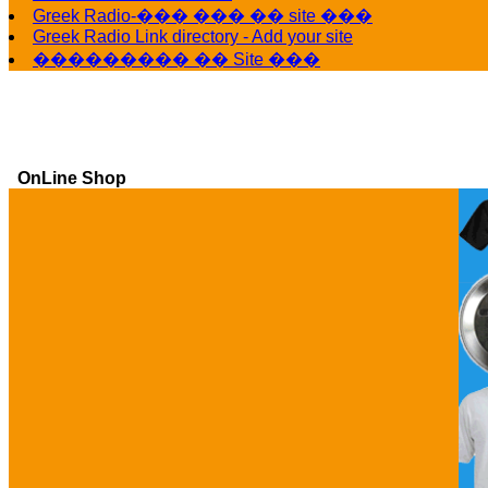
Greek Radio-��� ��� �� site ���
Greek Radio Link directory - Add your site
��������� �� Site ���
OnLine Shop
Ga