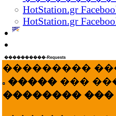
HotStation.gr Facebo
HotStation.gr Faceboo
����������-Requests
��������� ��
�����
��� ��
�������� ���