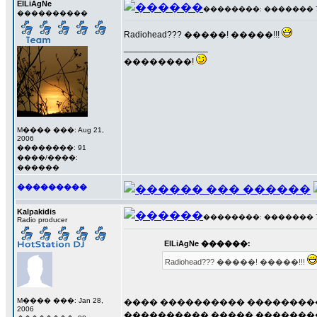
ElLiAgNe
��������: ������� 7 ��
����������
Radiohead??? �����! �����!!!
_________________
��������!
M���� ���: Aug 21,
2006
��������: 91
����/����:
������
���������
Kalpakidis
��������: ������� 7 ��
Radio producer
ElLiAgNe ������:
Radiohead??? �����! �����!!!
M���� ���: Jan 28,
���� ���������� ���������
2006
���������� ����� �������