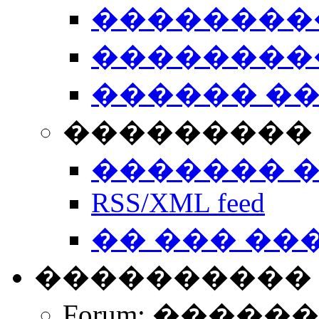
��������
��������
������ �
��������� 
������� 
RSS/XML feed
�� ��� ��
����������
Forum: �����