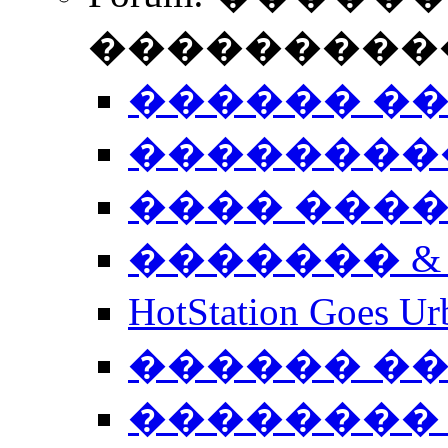
����������
������ �
��������
���� ���
������� &
HotStation Goe
������ �
�������� 