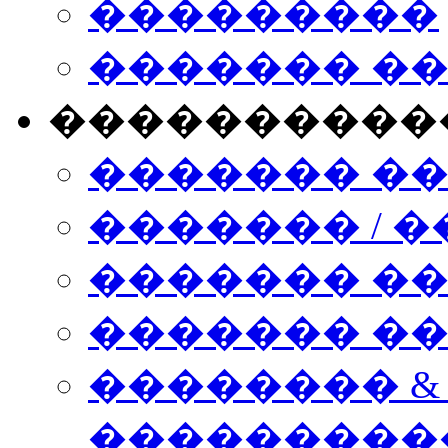
���������
������� �
����������
������� �
������� / �
������� �
������� ��� n
�������� &
���������