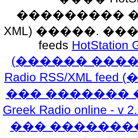
��������� ��� 
XML) �����. �
feeds
HotStation 
(������ ���
Radio RSS/XML f
��� ������� 
Greek Radio online
��� �������