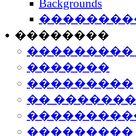
Backgrounds
���������
��������
���������
�������
���������
�� ������
���������
���������