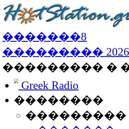
�������
8
���������
202
��������� �
Greek Radio
��������
���������