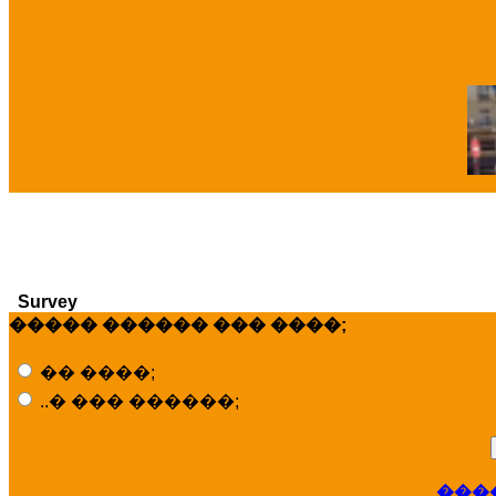
�
Survey
����� ������ ��� ����;
�� ����;
..� ��� ������;
���