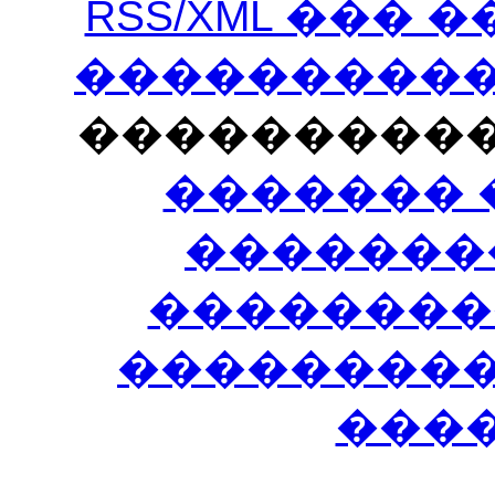
RSS/XML ���
�����������
���������
������� 
�������
��������
����������
���