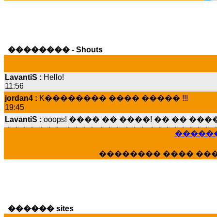
�������� - Shouts
LavantiS :
Hello!
11:56
jordan4 :
K�������� ���� ����� !!!
19:45
LavantiS :
ooops! ���� �� ����! �� �� �
���� ���; ���� ��� ��� �������� �
15:07
������
Dimitris_P :
���� ����� �������� ����
21:20
�������� ���� ��
LavantiS :
����� ���� ������� ��� ���
������� �����?" ..............���� �
�������...
16:40
veronica :
E���� 2012 ��� ����� ��� ��
������ sites