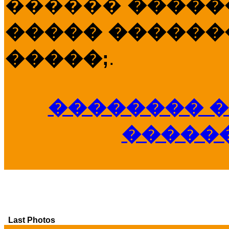
������
�����
����� �������
�����;
.
�������� �
�����
Last Photos