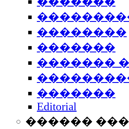
�������
��������
��������
�������
������� 
��������
�������
Editorial
������ ��