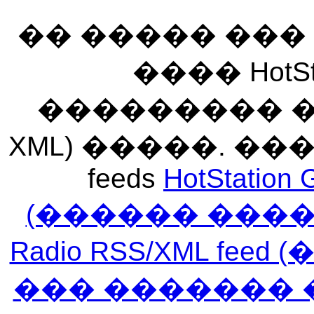
�� ����� ��
���� HotSt
��������� ��� 
XML) �����. �
feeds
HotStation 
(������ ���
Radio RSS/XML f
��� ������� 