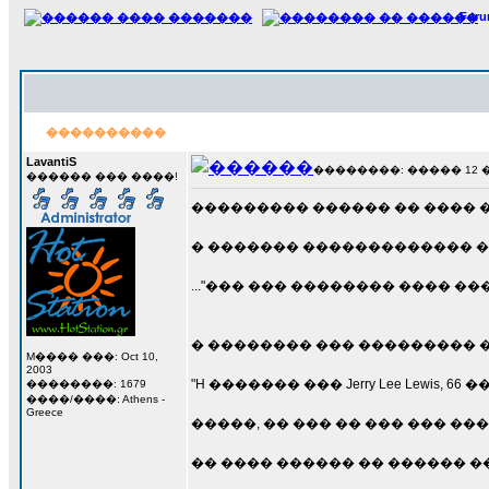
For
����������
LavantiS
��������: ����� 12 ���
������ ��� ����!
��������� ������ �� ���� 
� ������� ������������� ��� 
..."��� ��� �������� ���� �
� �������� ��� ��������� �
M���� ���: Oct 10,
2003
"H ������� ��� Jerry Lee Lewi
��������: 1679
����/����: Athens -
Greece
�����, �� ��� �� ��� ��� �
�� ���� ������ �� ������ �