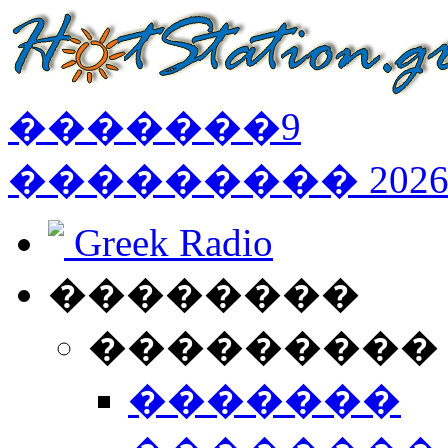
�������
9
���������
202
Greek Radio
��������
���������
�������