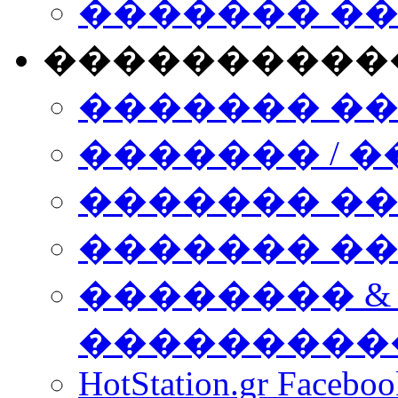
������� �
����������
������� �
������� / �
������� �
������� ��� n
�������� &
���������
HotStation.gr Facebo