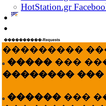
HotStation.gr Faceboo
����������-Requests
��������� ��
�����
��� ��
�������� ���
������
��� �