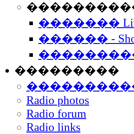
���������� -
������� Live
������ - Sho
��������
���������
���������
Radio photos
Radio forum
Radio links