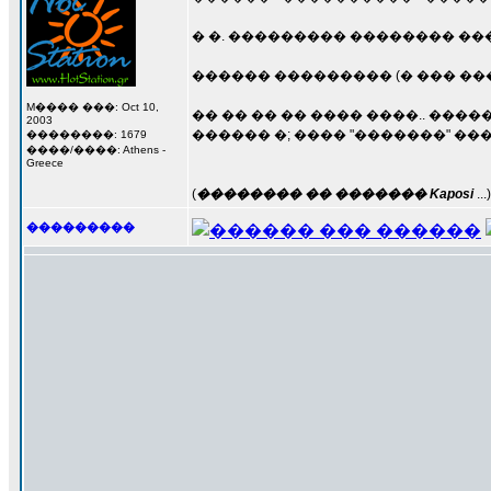
� �. ��������� �������� ��
������ ��������� (� ��� ��� Na
M���� ���: Oct 10,
�� �� �� �� ���� ����.. �����.
2003
������ �; ���� "�������" ��
��������: 1679
����/����: Athens -
Greece
(
�������� �� ������� Kaposi
...)
���������