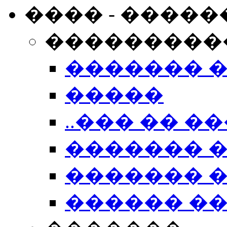
���� - �����
���������
������� 
�����
..��� �� ��
������� 
������� �
������ �