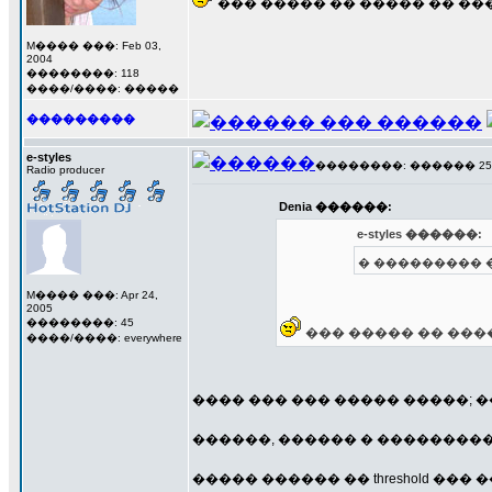
��� ����� �� ����� �� ���
M���� ���: Feb 03,
2004
��������: 118
����/����: �����
���������
e-styles
��������: ������ 25 ��
Radio producer
Denia ������:
e-styles ������:
� ��������� 
M���� ���: Apr 24,
2005
��������: 45
��� ����� �� ����
����/����: everywhere
���� ��� ��� ����� �����; �
������, ������ � ��������� 
����� ������ �� threshold 