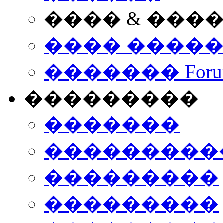
���� & ���
���� ����
������� Foru
���������
�������
����������
���������
���������