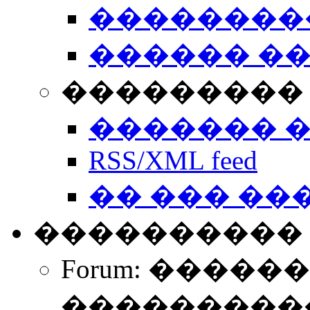
��������
������ �
��������� 
������� 
RSS/XML feed
�� ��� ��
����������
Forum: �����
����������