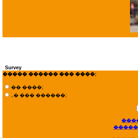
�
Survey
����� ������ ��� ����;
�� ����;
..� ��� ������;
���
�����