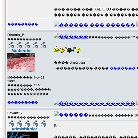
��� ���� ��� RADIO DJ ����� 
��� ���� ������ � ��������
���������
Dimitris_P
��������: ����� 12 ���
�����������
_________________
���� dmitspan
- ���������� ����
�������
M���� ���: Nov 22,
2003
��������: 1446
����/����: �����/
����� ��������
���������
LavantiS
��������: ������ 18 ��
������ ��� ����!
Best...
������ - ���������� - �����