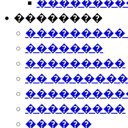
���������
��������
���������
�������
���������
�� ������
���������
���������
������