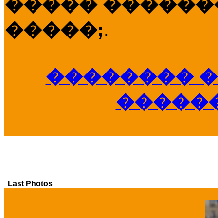
����� �������
�����;
.
�������� �
�����
Last Photos