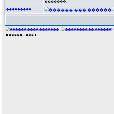
�������.
���������
For
������
1
���
1