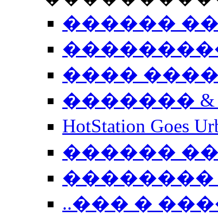
������ �
��������
���� ���
������� &
HotStation Goe
������ �
�������� 
..��� � �