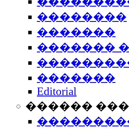
��������
��������
�������
������� 
��������
�������
Editorial
������ ��
��������