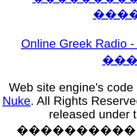
���
Online Greek Ra
��
Web site engine's code
Nuke
. All Rights Reserv
released under 
���������� �