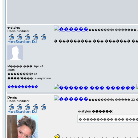
e-styles
��������: ������� 22 �
Radio producer
� ��������� ��� ������� �
M���� ���: Apr 24,
2005
��������: 45
����/����: everywhere
���������
Denia
��������: ����� 23 ���
Radio producer
e-styles ������:
� ��������� ��� ���