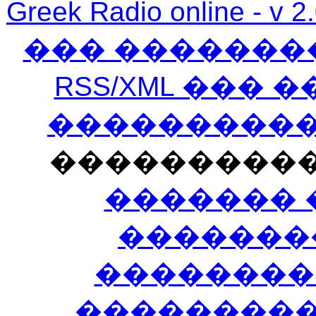
Greek Radio online
��� �������
RSS/XML ���
�����������
���������
������� 
�������
��������
����������