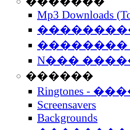
�������
Mp3 Downloads (To
�����������
�������� 
N��� �����
������
Ringtones - ��
Screensavers
Backgrounds