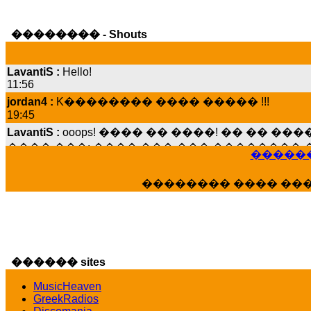
�������� - Shouts
LavantiS :
Hello!
11:56
jordan4 :
K�������� ���� ����� !!!
19:45
LavantiS :
ooops! ���� �� ����! �� �� �
���� ���; ���� ��� ��� �������� �
15:07
������
Dimitris_P :
���� ����� �������� ����
21:20
�������� ���� ��
LavantiS :
����� ���� ������� ��� ���
������� �����?" ..............���� �
�������...
16:40
veronica :
E���� 2012 ��� ����� ��� ��
������ sites
������� ��������� ���� ������ 
16:39
MusicHeaven
GreekRadios
veronica :
[
URL
] ���� ���;