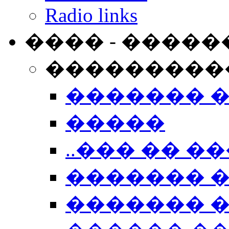
Radio links
���� - �����
���������
������� 
�����
..��� �� ��
������� 
������� �