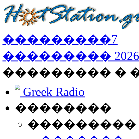
���������
7
���������
202
��������� � 
Greek Radio
��������
���������