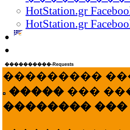
HotStation.gr Facebo
HotStation.gr Faceboo
����������-Requests
��������� ��
�����
��� ��
�������� ���