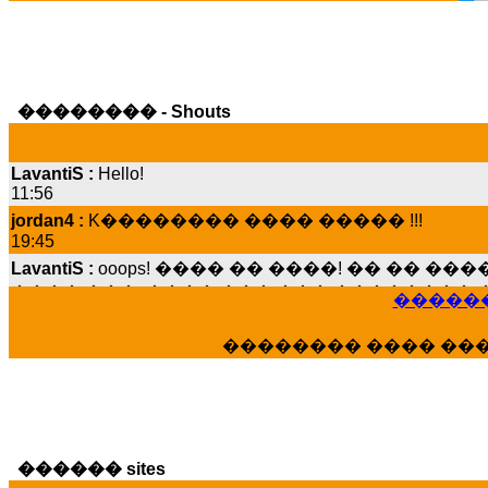
�������� - Shouts
LavantiS :
Hello!
11:56
jordan4 :
K�������� ���� ����� !!!
19:45
LavantiS :
ooops! ���� �� ����! �� �� �
���� ���; ���� ��� ��� �������� �
15:07
������
Dimitris_P :
���� ����� �������� ����
21:20
�������� ���� ��
LavantiS :
����� ���� ������� ��� ���
������� �����?" ..............���� �
�������...
16:40
veronica :
E���� 2012 ��� ����� ��� ��
������ sites