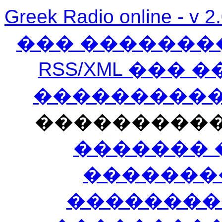
Greek Radio online
��� �������
RSS/XML ���
�����������
���������
������� 
�������
��������