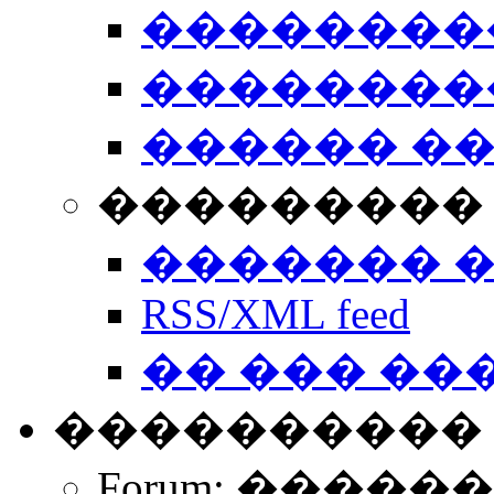
��������
��������
������ �
��������� 
������� 
RSS/XML feed
�� ��� ��
����������
Forum: �����