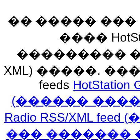
�� ����� ��
���� HotSt
��������� ��� 
XML) �����. �
feeds
HotStation 
(������ ���
Radio RSS/XML f
��� ������� 