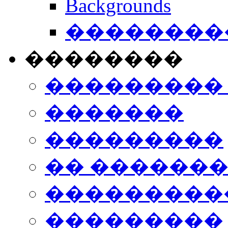
Backgrounds
���������
��������
���������
�������
���������
�� ������
���������
���������