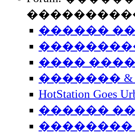
����������
������ �
��������
���� ���
������� &
HotStation Goe
������ �
�������� 