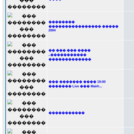
��������
���������������� �����
2004
�� ��� ��� ����
..�����������
�������������
��� ������� ���� 19:00
������� Live ��� Mairh...
�����������