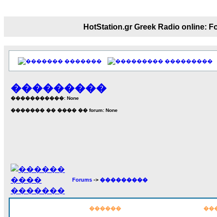
18:59
echo :
��� ��� �������! �� �� ���� 
��� ��� ������ '������'...
HotStation.gr Greek Radio onl
17:14
LavantiS :
Echo, ���� �� ������� �� ��
�������������� ��������!
����
�������
���������
������ �� �����.. "������" ��� ������
15:33
���������
echo :
��������� ����, ��������� ���
����� ��������� �� ����������
�����������: None
������! ��� ������ �� �����...
������� �� ���� �� forum: None
14:16
LavantiS :
������� ���� ���� ������;
18:01
Forums
->
���������
������
��