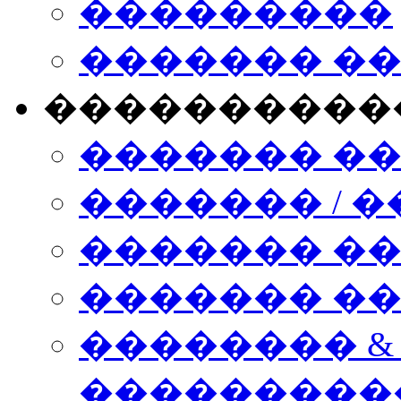
���������
������� �
����������
������� �
������� / �
������� �
������� ��� n
�������� &
���������