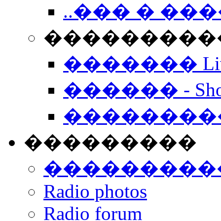
..��� � �
���������� -
������� Live
������ - Sho
��������
���������
���������
Radio photos
Radio forum