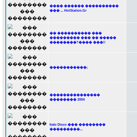
���� ������ ����������
��� ... HotStation.Gr
�� ���������� ���
��������� ��� �� �����
��������?���� ���!!
�����������;
���������������
�������� 2004
Italo Disco ��� ��������
���������...