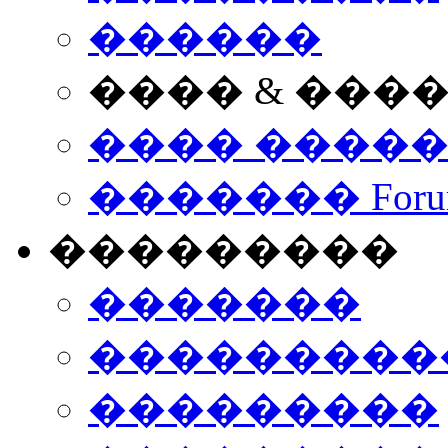
������
���� & ���
���� ����
������� Foru
���������
�������
����������
���������