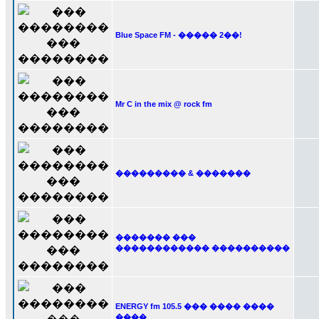
Blue Space FM - ����� 2��!
Mr C in the mix @ rock fm
��������� & �������
������� ���
������������ ����������
ENERGY fm 105.5 ��� ���� ����
����