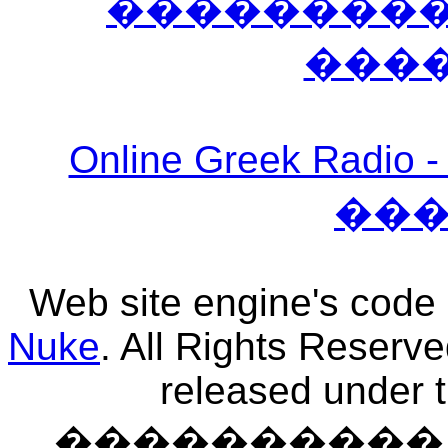
����������
���
Online Greek Ra
��
Web site engine's code
Nuke
. All Rights Reserv
released under 
���������� �