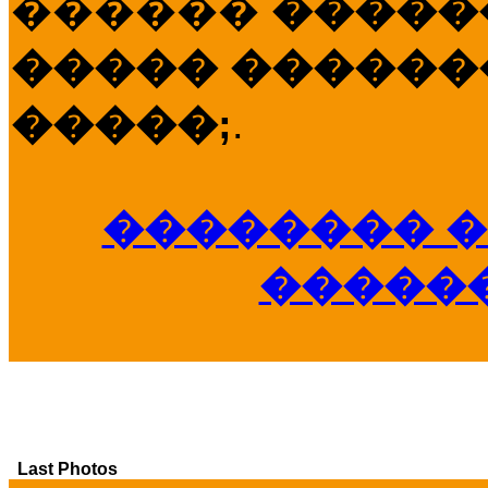
������
�����
����� �������
�����;
.
�������� �
�����
Last Photos