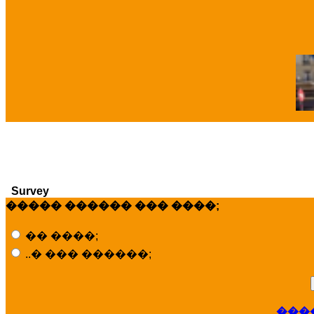
�
Survey
����� ������ ��� ����;
�� ����;
..� ��� ������;
���