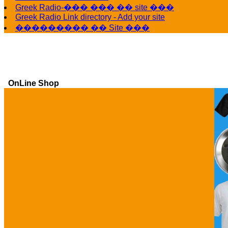
Greek Radio-��� ��� �� site ���
Greek Radio Link directory - Add your site
��������� �� Site ���
OnLine Shop
Ga