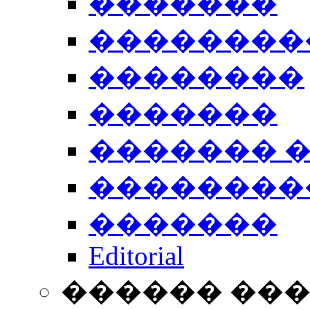
�������
��������
��������
�������
������� 
��������
�������
Editorial
������ ��