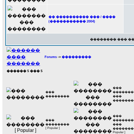
�� ���������� ��� / ����
(����������� 2004)
�������� ��� �
Forums
->
���������
������
5
���
5
���
���
�������
��������
���
�������
���
���
�������
��������
���
[ Popular ]
��������
Popular ]