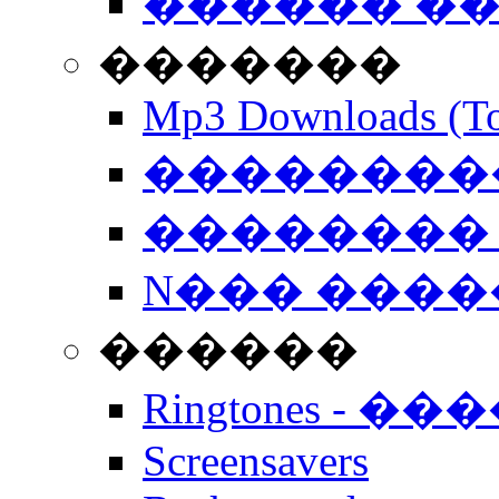
������ �
�������
Mp3 Downloads (To
�����������
�������� 
N��� �����
������
Ringtones - ��
Screensavers