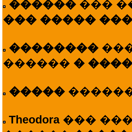
������
��� �
��� ����� ��
��������
��
������
� ����
�����
�����
Theodora
��� ��