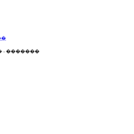
��
� - �������