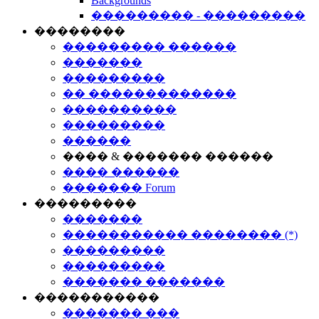
Backgrounds
��������� - ���������
��������
��������� ������
�������
���������
�� �������������
����������
���������
������
���� & ������� ������
���� ������
������� Forum
���������
�������
����������� �������� (*)
���������
���������
������� �������
�����������
������� ���