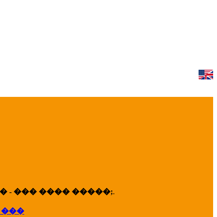
 - ��� ���� �����;
.
 ���