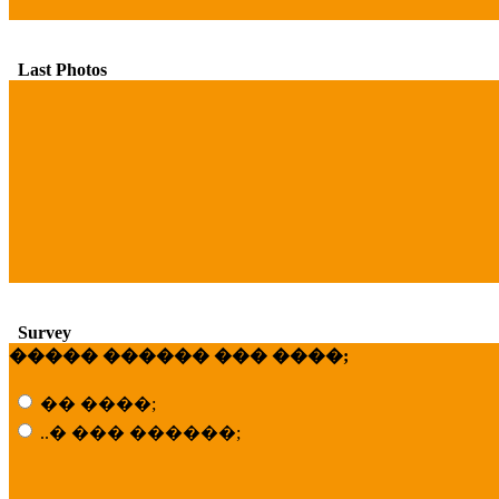
Last Photos
Survey
����� ������ ��� ����;
�� ����;
..� ��� ������;