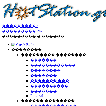
���������
7
���������
2026
��������� � ������
Greek Radio
��������
��������� ��������
�������
������������
��������
�������
������� ���
����������
�������
Editorial
������ ��������
��������� ���