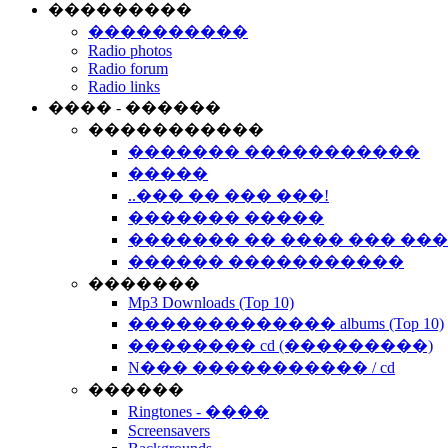
���������
����������
Radio photos
Radio forum
Radio links
���� - ������
�����������
������� �����������
�����
..��� �� ��� ���!
������� �����
������� �� ���� ��� ��
������ �����������
�������
Mp3 Downloads (Top 10)
������������� albums (Top 10)
�������� cd (���������)
N��� ����������� / cd
������
Ringtones - ����
Screensavers