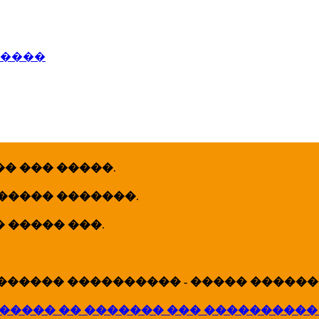
�����
� ��� �����
.
 ����� �������
.
� ����� ���
.
������ ���������� - ����� �������
����� �� ������� ��� ����������