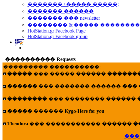
������� / ����� �����;
������� ������
������� ��� newsletter
�������� & ����� �������
HotStation.gr Facebook Page
HotStation.gr Facebook group
����������-Requests
��������� ����������:
�����
��� ����� ������
�������
������
��� ������� ������
���
��������
��� �������� ������
�����
������
Kygo-Here for you
.
Theodora
��� ����������� ������
�
���