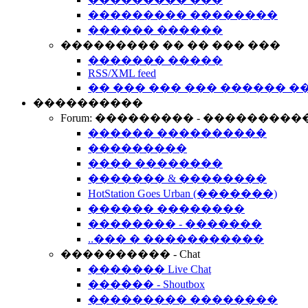
��������� ��������
������ ������
��������� �� �� ��� ���
������� �����
RSS/XML feed
�� ��� ��� ��� ������ �
����������
Forum: ��������� - ���������
������ ����������
���������
���� ��������
������� & ��������
HotStation Goes Urban (�������)
������ ��������
�������� - �������
..��� � �����������
���������� - Chat
������� Live Chat
������ - Shoutbox
��������� ��������