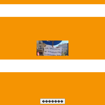
��� ����
�����..