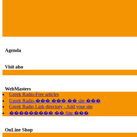
Agenda
Visit also
WebMasters
Greek Radio-Free articles
Greek Radio-��� ��� �� site ���
Greek Radio Link directory - Add your site
��������� �� Site ���
OnLine Shop