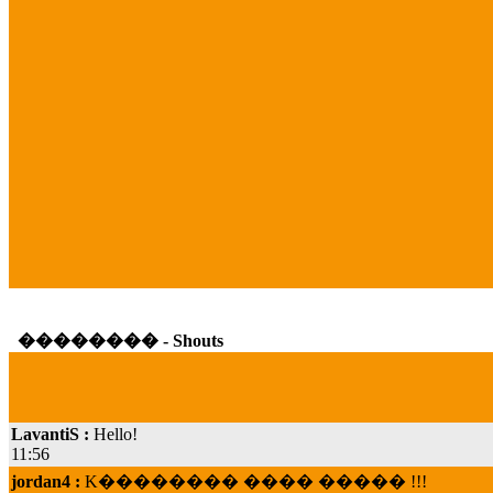
�������� - Shouts
LavantiS :
Hello!
11:56
jordan4 :
K�������� ���� ����� !!!
19:45