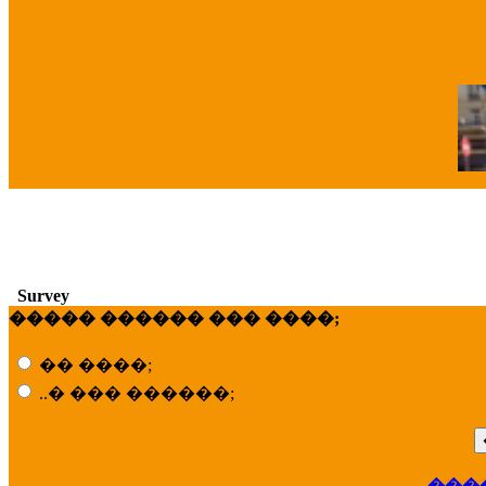
�
Survey
����� ������ ��� ����;
�� ����;
..� ��� ������;
���