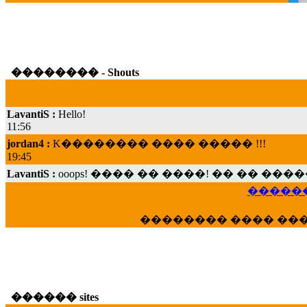
�������� - Shouts
LavantiS :
Hello!
11:56
jordan4 :
K�������� ���� ����� !!!
19:45
LavantiS :
ooops! ���� �� ����! �� �� �
���; ���� ��� ��� �������� ���� �
15:07
������
Dimitris_P :
���� ����� �������� ���� 
21:20
�������� ���� ��
LavantiS :
����� ���� ������� ��� ���
������� �����?" ..............���� �
�������...
16:40
veronica :
E���� 2012 ��� ����� ��� ��
������ sites