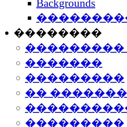
Backgrounds
���������
��������
���������
�������
���������
�� ������
���������
���������