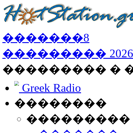
�������
8
���������
202
��������� �
Greek Radio
��������
���������