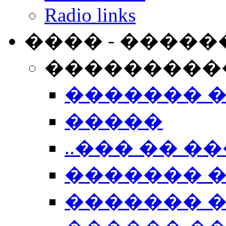
Radio links
���� - �����
���������
������� 
�����
..��� �� ��
������� 
������� �