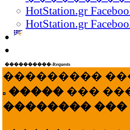
HotStation.gr Facebo
HotStation.gr Faceboo
����������-Requests
��������� ��
�����
��� ��
�������� ���