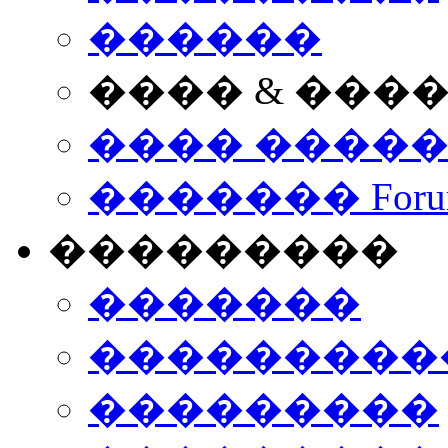
������
���� & ���
���� ����
������� Foru
���������
�������
����������
���������