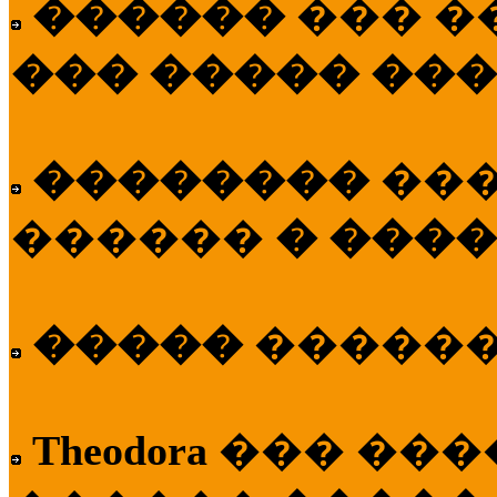
������
��� �
��� ����� ��
��������
��
������
� ����
�����
�����
Theodora
��� ��