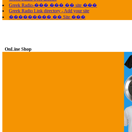
Greek Radio-��� ��� �� site ���
Greek Radio Link directory - Add your site
��������� �� Site ���
OnLine Shop
G