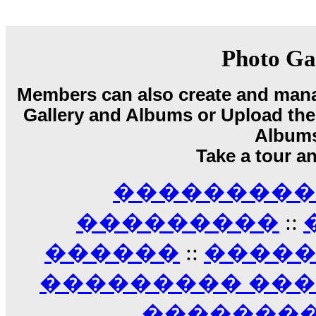
18:59
echo :
��� ��� �������! �� �� ���� �
��� ��� ������ '������'...
17:14
Photo Ga
LavantiS :
Echo, ���� �� ������� �� ��
�������������� ��������!
����
Members can also create and mana
������ �� �����.. "������" ��� �������
Gallery and Albums or Upload their
15:33
echo :
��������� ����, ��������� ��� 
Album
����� ��������� �� �����������
Take a tour a
������! ��� ������ �� �����...
14:16
��������� A
LavantiS :
������� ���� ���� ������;
18:01
���������
::
������
::
����
��������� ��
��������