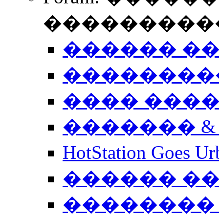
����������
������ �
��������
���� ���
������� &
HotStation Goe
������ �
�������� 