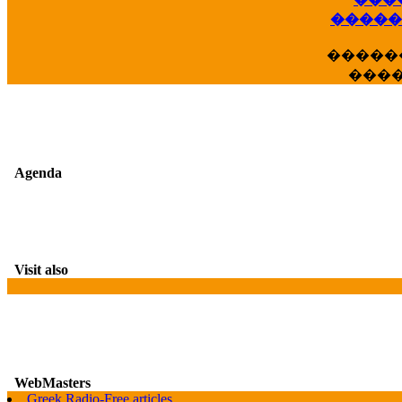
��
�����
�����
���
Agenda
Visit also
WebMasters
G
Greek Radio-Free articles