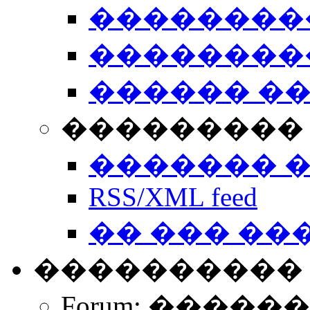
��������
��������
������ �
��������� 
������� 
RSS/XML feed
�� ��� ��
����������
Forum: �����