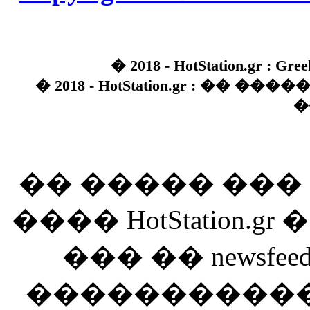
� 2018 - HotStation.gr : Gree
� 2018 - HotStation.gr : �� 
�
�� ����� ��
���� HotStation
��� �� newsfeed
������������