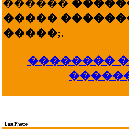
������
�����
����� �������
�����;
.
�������� �
�����
Last Photos