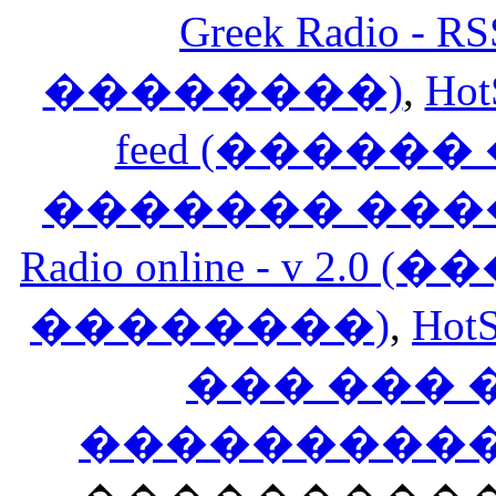
Greek Radio 
��������)
,
Hot
feed (�����
������� ���
Radio online - v 
��������)
,
HotS
��� ���
�����������