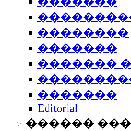
�������
��������
��������
�������
������� 
��������
�������
Editorial
������ ��