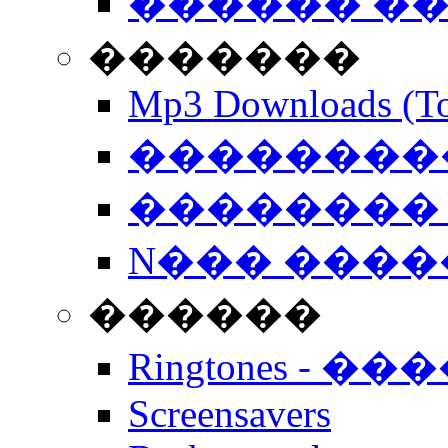
������ �
�������
Mp3 Downloads (To
�����������
�������� 
N��� �����
������
Ringtones - ��
Screensavers