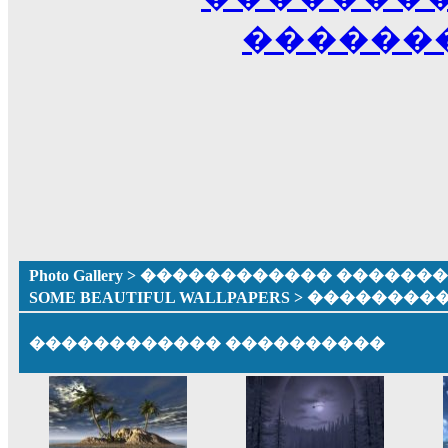
������
Photo Gallery
>
������������ �������� ����
SOME BEAUTIFUL WALLPAPERS
> ��������
������������ ����������