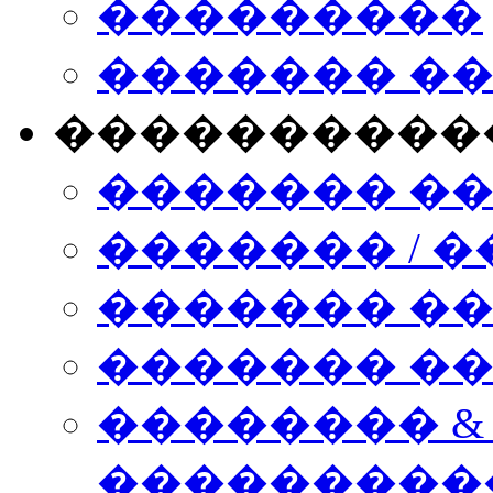
���������
������� �
����������
������� �
������� / �
������� �
������� ��� n
�������� &
���������