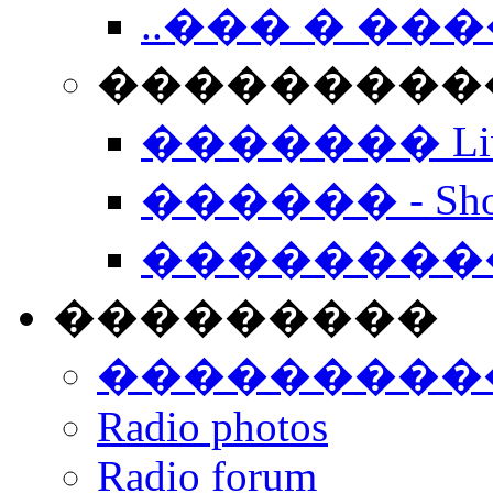
..��� � �
���������� -
������� Live
������ - Sho
��������
���������
���������
Radio photos
Radio forum