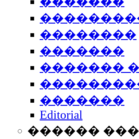
�������
��������
��������
�������
������� 
��������
�������
Editorial
������ ��