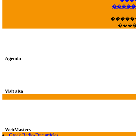
��
�����
�����
���
Agenda
Visit also
WebMasters
Greek Radio-Free articles
G