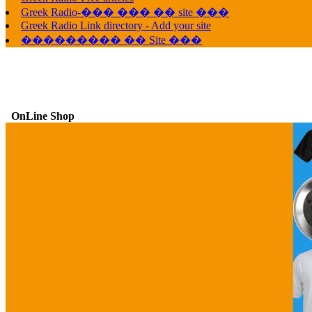
Greek Radio-��� ��� �� site ���
Greek Radio Link directory - Add your site
��������� �� Site ���
OnLine Shop
G