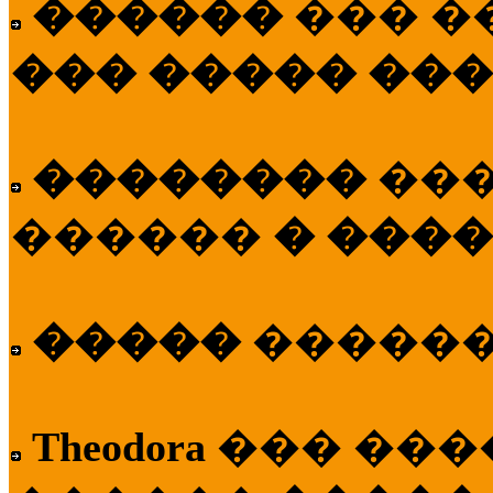
������
��� �
��� ����� ��
��������
��
������
� ����
�����
�����
Theodora
��� ��