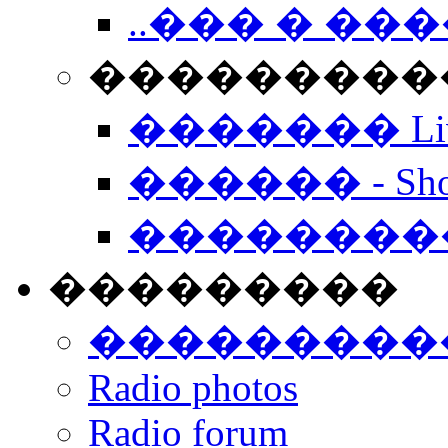
..��� � �
���������� -
������� Live
������ - Sho
��������
���������
���������
Radio photos
Radio forum