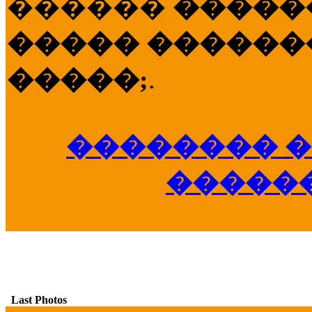
������
�����
����� �������
�����;
.
�������� �
�����
Last Photos