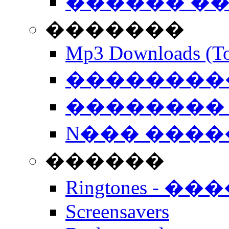
������ �
�������
Mp3 Downloads (To
�����������
�������� 
N��� �����
������
Ringtones - ��
Screensavers