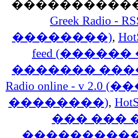
������������
Greek Radio 
��������)
,
Hot
feed (�����
������� ���
Radio online - v 
��������)
,
HotS
��� ���
�����������