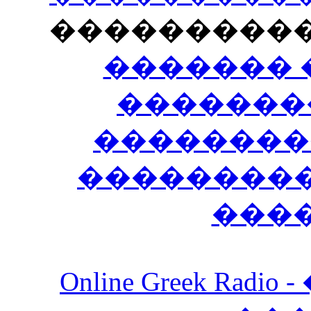
���������
������� 
�������
��������
����������
���
Online Greek Ra