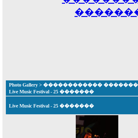
������
Photo Gallery
>
������������ �������� ����
Live Music Festival - 25 �������
Live Music Festival - 25 �������