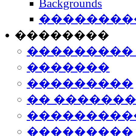
Backgrounds
���������
��������
���������
�������
���������
�� ������
���������
���������