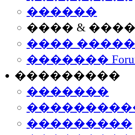
������
���� & ���
���� ����
������� Foru
���������
�������
����������
���������