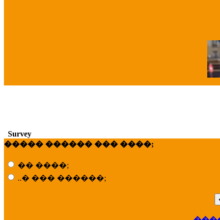
�
Survey
����� ������ ��� ����;
�� ����;
..� ��� ������;
���