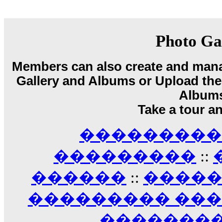
18:59
echo :
��� ��� �������! �� �� ���� �
��� ��� ������ '������'...
17:14
Photo Ga
LavantiS :
Echo, ���� �� ������� �� ��
�������������� ��������!
����
Members can also create and mana
������ �� �����.. "������" ��� �������
15:33
Gallery and Albums or Upload their
echo :
��������� ����, ��������� ��� 
Album
����� ��������� �� �����������
Take a tour a
������! ��� ������ �� �����...
14:16
��������� A
LavantiS :
������� ���� ���� ������;
18:01
���������
::
������
::
����
��������� ��
��������