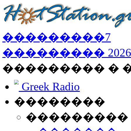
���������
7
���������
202
��������� � 
Greek Radio
��������
���������