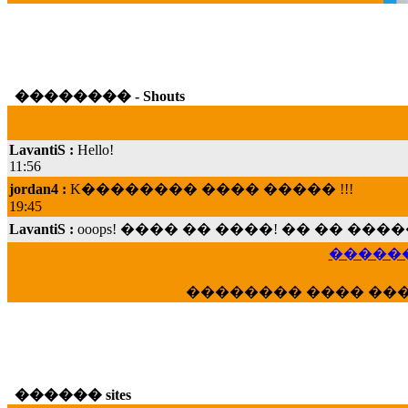
�������� - Shouts
LavantiS :
Hello!
11:56
jordan4 :
K�������� ���� ����� !!!
19:45
LavantiS :
ooops! ���� �� ����! �� �� �
���; ���� ��� ��� �������� ���� �
15:07
������
Dimitris_P :
���� ����� �������� ���� 
21:20
�������� ���� ��
LavantiS :
����� ���� ������� ��� ���
������� �����?" ..............���� �
�������...
16:40
veronica :
E���� 2012 ��� ����� ��� ��
������ sites