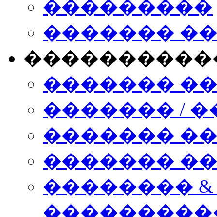
���������
������� �
����������
������� �
������� / �
������� �
������� ��� n
�������� &
���������