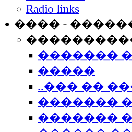
Radio links
���� - �����
���������
������� 
�����
..��� �� ��
������� 
������� �