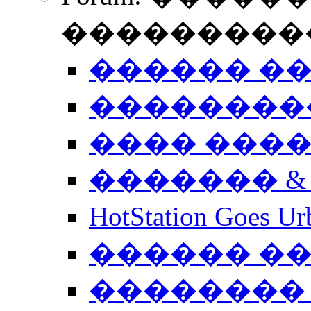
����������
������ �
��������
���� ���
������� &
HotStation Goe
������ �
�������� 