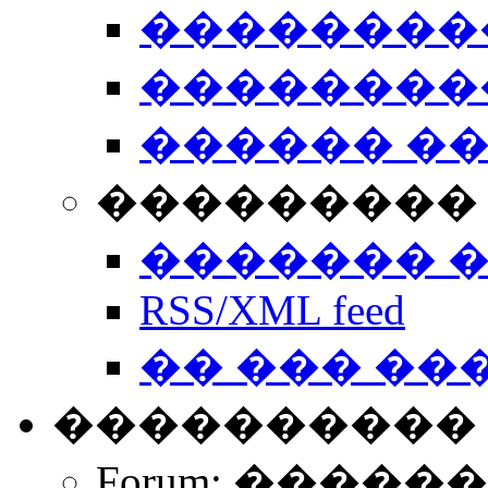
��������
��������
������ �
��������� 
������� 
RSS/XML feed
�� ��� ��
����������
Forum: �����