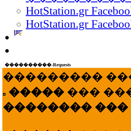
HotStation.gr Facebo
HotStation.gr Faceboo
����������-Requests
��������� ��
�����
��� ��
�������� ���