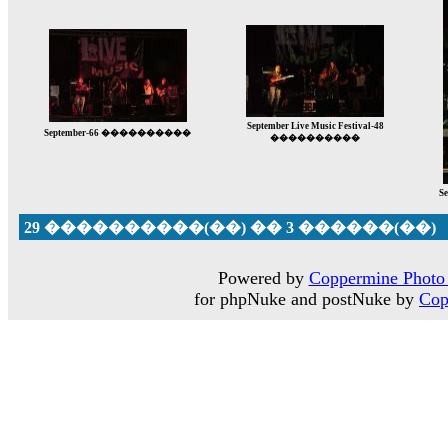
September Live Music Festival-48
September-66 ����������
����������
Se
29 ����������(��) �� 3 ������(��)
Powered by
Coppermine Photo 
for phpNuke and postNuke by
Cop