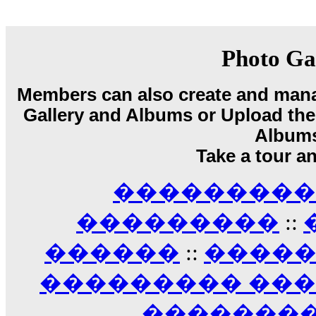
18:59
echo :
��� ��� �������! �� �� ���� �
��� ��� ������ '������'...
17:14
Photo Ga
LavantiS :
Echo, ���� �� ������� �� ��
�������������� ��������!
����
Members can also create and mana
������ �� �����.. "������" ��� �������
Gallery and Albums or Upload their
15:33
echo :
��������� ����, ��������� ��� 
Album
����� ��������� �� �����������
Take a tour a
������! ��� ������ �� �����...
14:16
��������� A
LavantiS :
������� ���� ���� ������;
18:01
���������
::
������
::
����
��������� ��
��������