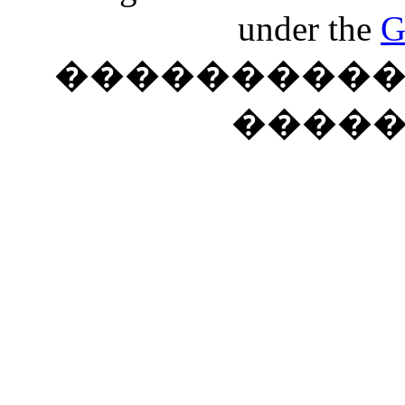
under the
G
���������� �
����