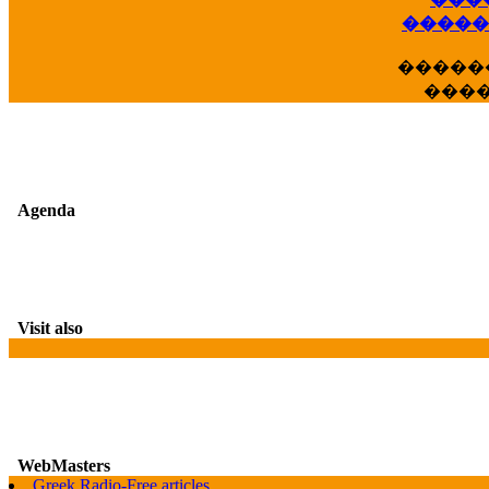
��
�����
�����
���
Agenda
Visit also
WebMasters
G
Greek Radio-Free articles