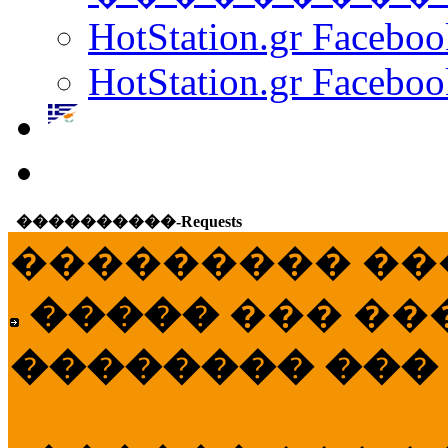
HotStation.gr Facebo
HotStation.gr Faceboo
����������-Requests
��������� ��
�����
��� ��
�������� ���