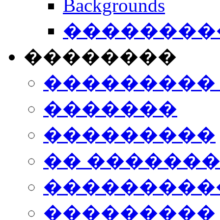
Backgrounds
���������
��������
���������
�������
���������
�� ������
���������
���������