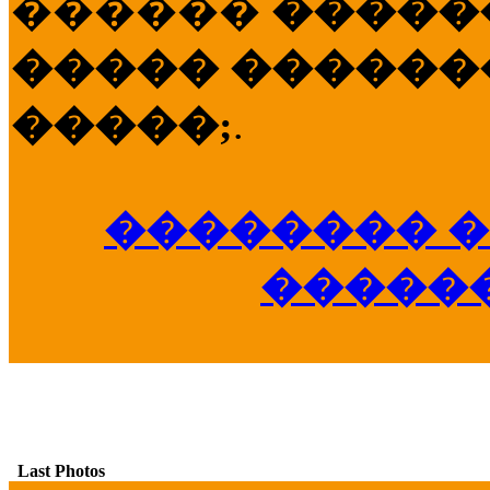
������
�����
����� �������
�����;
.
�������� �
�����
Last Photos