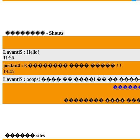
�������� - Shouts
LavantiS :
Hello!
11:56
jordan4 :
K�������� ���� ����� !!!
19:45
LavantiS :
ooops! ���� �� ����! �� �� �
���; ���� ��� ��� �������� ���� �
15:07
������
Dimitris_P :
���� ����� �������� ���� 
21:20
�������� ���� ��
LavantiS :
����� ���� ������� ��� ���
������� �����?" ..............���� �
�������...
16:40
veronica :
E���� 2012 ��� ����� ��� ��
������ sites