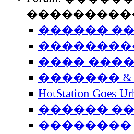
����������
������ �
��������
���� ���
������� &
HotStation Goe
������ �
�������� 