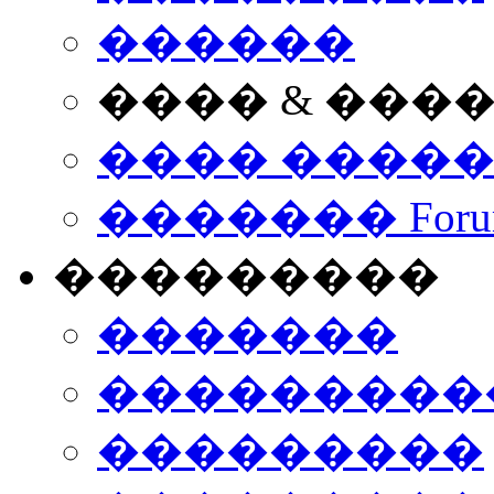
������
���� & ���
���� ����
������� Foru
���������
�������
����������
���������