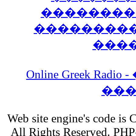
��������
����������
���
Online Greek Ra
��
Web site engine's code is
All Rights Reserved. PHP