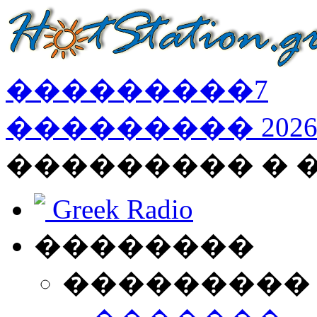
���������
7
���������
202
��������� � 
Greek Radio
��������
���������