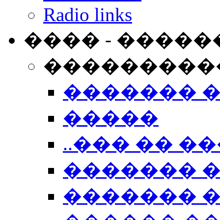
Radio links
���� - �����
���������
������� 
�����
..��� �� ��
������� 
������� �