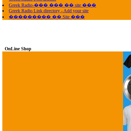
Greek Radio-��� ��� �� site ���
Greek Radio Link directory - Add your site
��������� �� Site ���
OnLine Shop
G