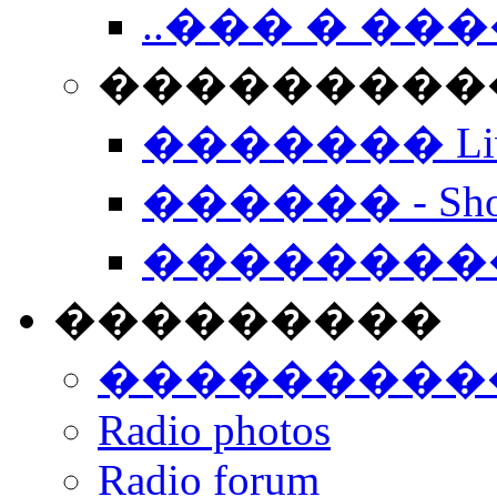
..��� � �
���������� -
������� Live
������ - Sho
��������
���������
���������
Radio photos
Radio forum