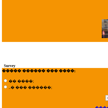
�
Survey
����� ������ ��� ����;
�� ����;
..� ��� ������;
���