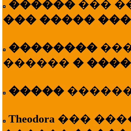
������
��� �
��� ����� ��
��������
��
������
� ����
�����
�����
Theodora
��� ��