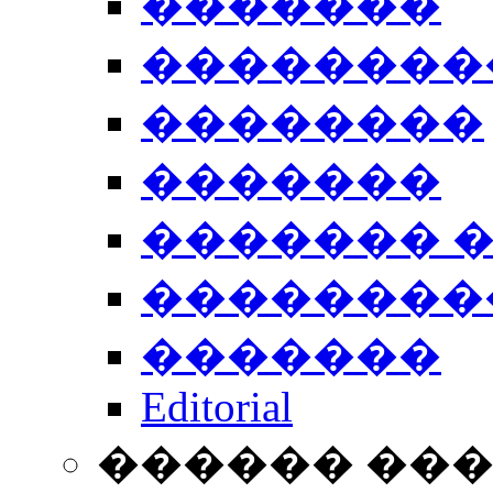
�������
��������
��������
�������
������� 
��������
�������
Editorial
������ ��