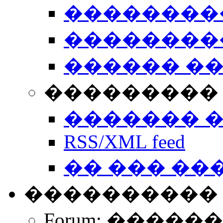
��������
��������
������ �
��������� 
������� 
RSS/XML feed
�� ��� ��
����������
Forum: �����