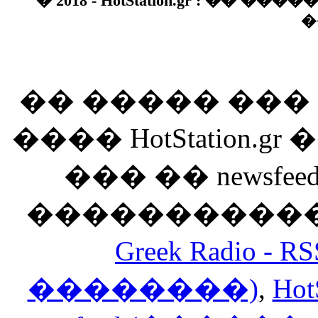
� 2018 - HotStation.gr : �� 
�
�� ����� ��
���� HotStation
��� �� newsfeed
������������
Greek Radio 
��������)
,
Hot