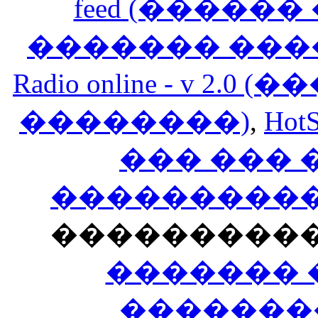
feed (�����
������� ���
Radio online - v 
��������)
,
HotS
��� ���
�����������
���������
������� 
�������