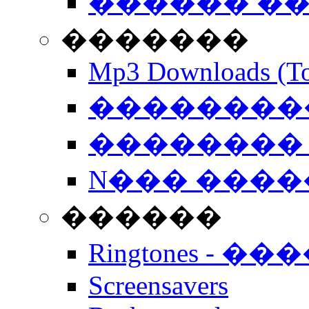
������ �
�������
Mp3 Downloads (To
�����������
�������� 
N��� �����
������
Ringtones - ��
Screensavers