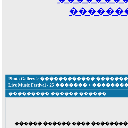
������
Photo Gallery
>
������������ �������� ����
Live Music Festival - 25 �������
> �������
��������� ������ ������
������ ������ ���� �������� 