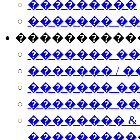
���������
������� �
����������
������� �
������� / �
������� �
������� ��� n
�������� &
���������