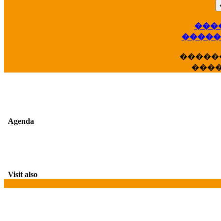
��
���
�����
�����
���
Agenda
Visit also