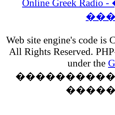
Online Greek Ra
��
Web site engine's code is
All Rights Reserved. PHP
under the
G
���������� �
����