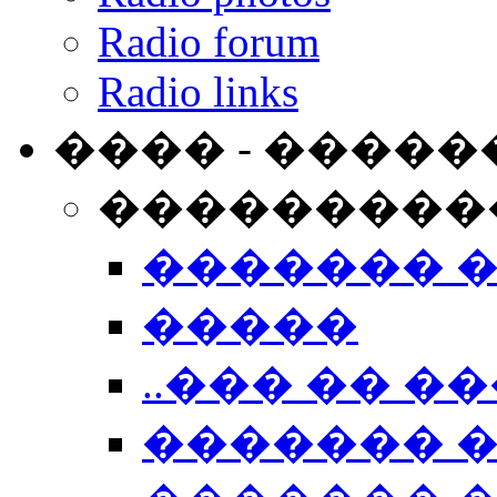
Radio forum
Radio links
���� - �����
���������
������� 
�����
..��� �� ��
������� 