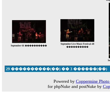
Ts
September Live Music Festival-48
September-66 ����������
����������
Se
29 ����������(��) �� 3 ������(��)
Powered by
Coppermine Photo 
for phpNuke and postNuke by
Cop