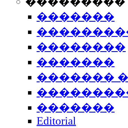
���������
�������
��������
��������
�������
������� 
��������
�������
Editorial