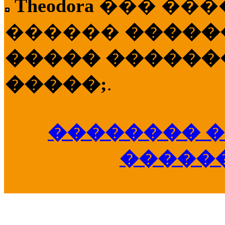
Theodora
��� ��
������
�����
����� �������
�����;
.
�������� �
�����