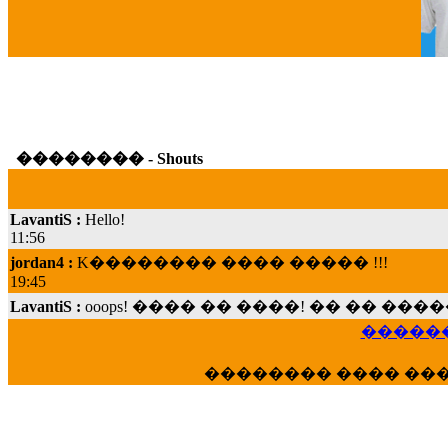
G
�������� - Shouts
LavantiS :
Hello!
11:56
jordan4 :
K�������� ���� ����� !!!
19:45
LavantiS :
ooops! ���� �� ����! �� �� �
���; ���� ��� ��� �������� ���� �
15:07
������
Dimitris_P :
���� ����� �������� ���� 
21:20
�������� ���� ��
LavantiS :
����� ���� ������� ��� ���
������� �����?" ..............���� �
�������...