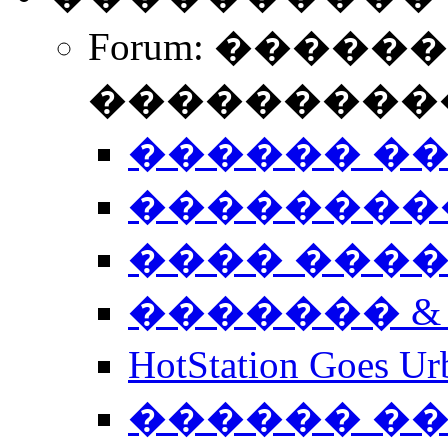
Forum: �����
����������
������ �
��������
���� ���
������� &
HotStation Goe
������ �