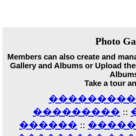
08:08
Dimitris_P :
fou fou 1 2
18:59
echo :
��� ��� �������! �� �� ���� �
��� ��� ������ '������'...
17:14
Photo Ga
LavantiS :
Echo, ���� �� ������� �� ��
�������������� ��������!
����
Members can also create and mana
������ �� �����.. "������" ��� �������
Gallery and Albums or Upload their
15:33
echo :
��������� ����, ��������� ��� 
Album
����� ��������� �� �����������
Take a tour a
������! ��� ������ �� �����...
14:16
��������� A
LavantiS :
������� ���� ���� ������;
18:01
���������
::
������
::
����