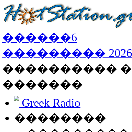
������
6
���������
202
���������� �
�������
Greek Radio
��������