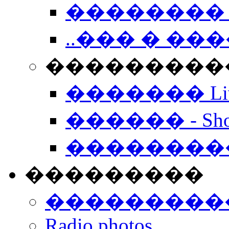
�������� 
..��� � �
���������� -
������� Live
������ - Sho
��������
���������
���������
Radio photos