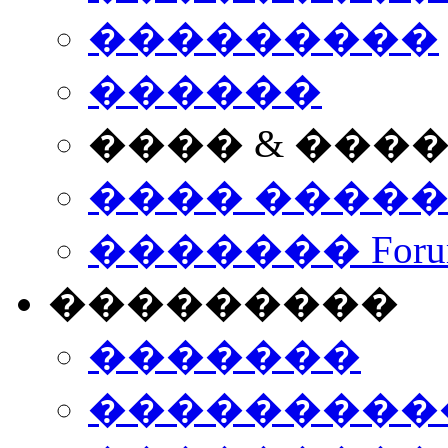
���������
������
���� & ���
���� ����
������� Foru
���������
�������
����������