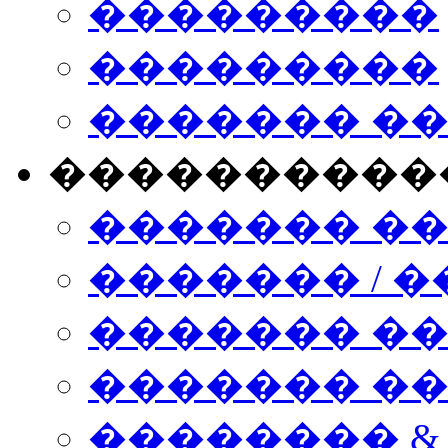
���������
���������
������� �
����������
������� �
������� / �
������� �
������� ��� n
�������� &