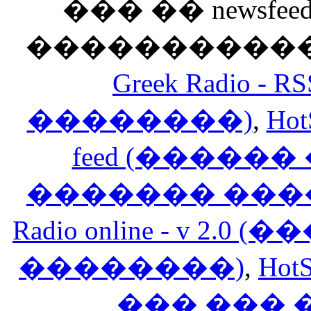
��� �� newsfeed
������������
Greek Radio 
��������)
,
Hot
feed (�����
������� ���
Radio online - v 
��������)
,
HotS
��� ���