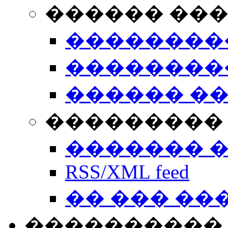
������ ��
��������
��������
������ �
��������� 
������� 
RSS/XML feed
�� ��� ��
����������