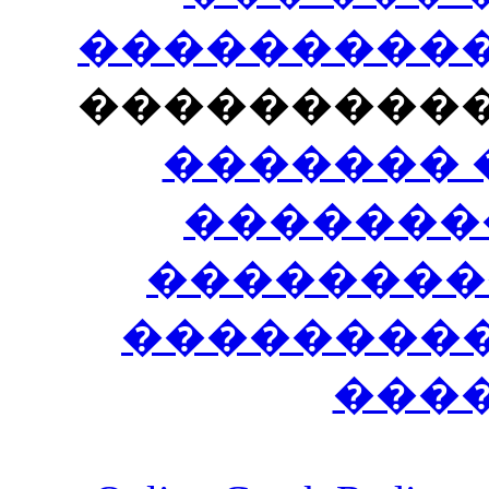
�����������
���������
������� 
�������
��������
����������
���