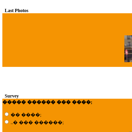
Last Photos
�
Survey
����� ������ ��� ����;
�� ����;
..� ��� ������;