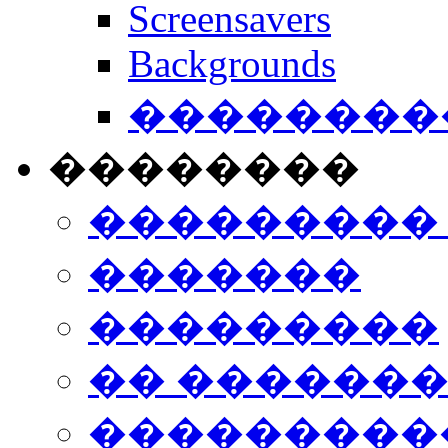
Screensavers
Backgrounds
���������
��������
���������
�������
���������
�� ������
���������