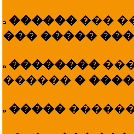
������
��� �
��� ����� ��
��������
��
������
� ����
�����
�����