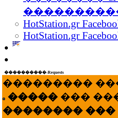
���������
HotStation.gr Facebo
HotStation.gr Faceboo
����������-Requests
��������� ��
�����
��� ��
�������� ���