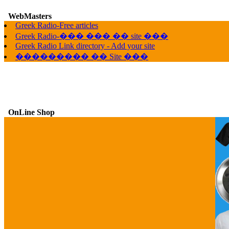
WebMasters
G
Greek Radio-Free articles
Greek Radio-��� ��� �� site ���
Greek Radio Link directory - Add your site
��������� �� Site ���
OnLine Shop