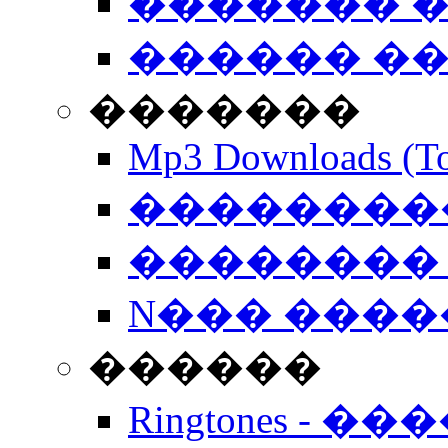
������� �
������ �
�������
Mp3 Downloads (To
�����������
�������� 
N��� �����
������
Ringtones - ��