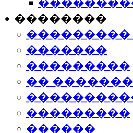
���������
��������
���������
�������
���������
�� ������
���������
���������
������