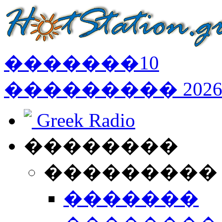
�������
10
���������
202
Greek Radio
��������
���������
�������