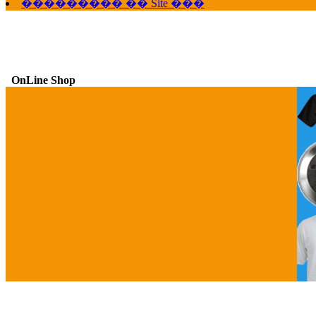
��������� �� Site ���
OnLine Shop
G