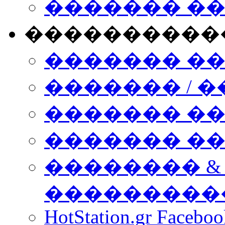
������� �
����������
������� �
������� / �
������� �
������� ��� n
�������� &
���������
HotStation.gr Facebo