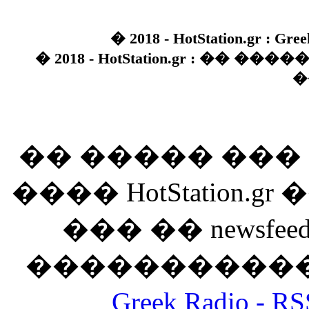
� 2018 - HotStation.gr : Gree
� 2018 - HotStation.gr : �� 
�
�� ����� ��
���� HotStation
��� �� newsfeed
������������
Greek Radio 