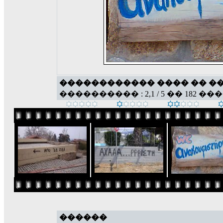
������������ ���� �� �
���������� : 2,1 / 5 �� 182 ��
������