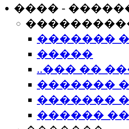
���� - �����
���������
������� 
�����
..��� �� ��
������� 
������� �
������ �