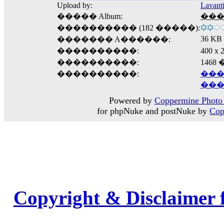
Upload by:
Lavant
����� Album:
����
���������� (182 �����):
36 KB
������� A������:
����������:
400 
����������:
1468
����������:
���
���
Powered by
Coppermine Photo 
for phpNuke and postNuke by
Cop
Copyright & Disclaimer 