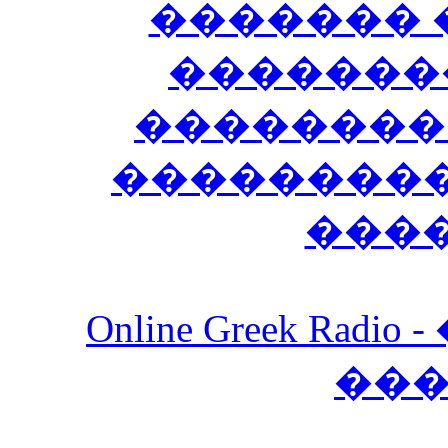
������� 
�������
��������
����������
���
Online Greek Ra
��