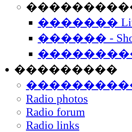
���������� -
������� Live
������ - Sho
��������
���������
���������
Radio photos
Radio forum
Radio links