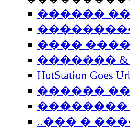
������ �
��������
���� ���
������� &
HotStation Goe
������ �
�������� 
..��� � �