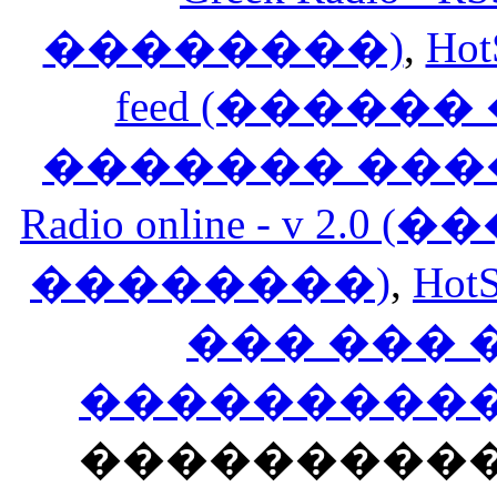
��������)
,
Hot
feed (�����
������� ���
Radio online - v 
��������)
,
HotS
��� ���
�����������
���������