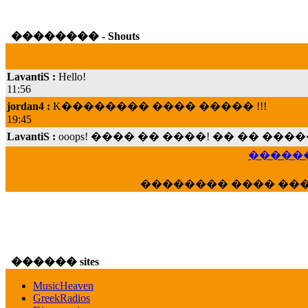
�������� - Shouts
LavantiS :
Hello!
11:56
jordan4 :
K�������� ���� ����� !!!
19:45
LavantiS :
ooops! ���� �� ����! �� �� �
���; ���� ��� ��� �������� ���� �
15:07
������
Dimitris_P :
���� ����� �������� ���� 
21:20
�������� ���� ��
LavantiS :
����� ���� ������� ��� ���
������� �����?" ..............���� �
�������...
16:40
veronica :
E���� 2012 ��� ����� ��� ��
������ sites
������� ��������� ���� ������ 
MusicHeaven
16:39
GreekRadios
veronica :
[
URL
] ���� ���;