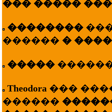
��� ����� ��
��������
��
������
� ����
�����
�����
Theodora
��� ��
������
�����