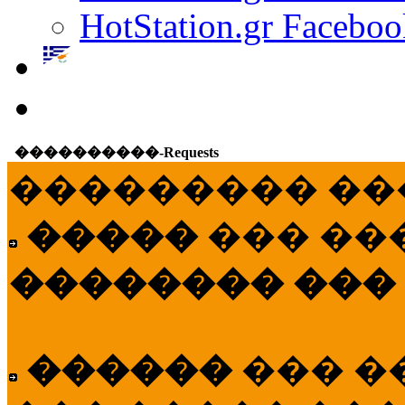
HotStation.gr Faceboo
����������-Requests
��������� ��
�����
��� ��
�������� ���
������
��� �