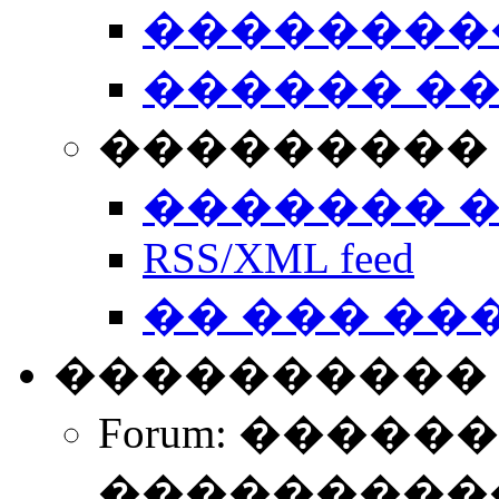
��������
������ �
��������� 
������� 
RSS/XML feed
�� ��� ��
����������
Forum: �����
����������