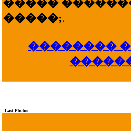
����� �������
�����;
.
�������� �
�����
Last Photos