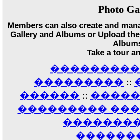
17:14
Photo Ga
LavantiS :
Echo, ���� �� ������� �� ��
�������������� ��������!
����
Members can also create and mana
������ �� �����.. "������" ��� �������
Gallery and Albums or Upload their
15:33
echo :
��������� ����, ��������� ��� 
Album
����� ��������� �� �����������
Take a tour a
������! ��� ������ �� �����...
14:16
��������� A
LavantiS :
������� ���� ���� ������;
18:01
���������
::
������
::
����
��������� ��
��������
������