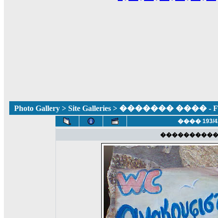
Photo Gallery
>
Site Galleries
> ������� ���� - Fun
���� 193/4
���������