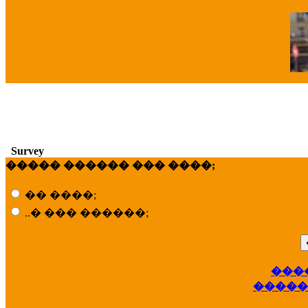
�
Survey
����� ������ ��� ����;
�� ����;
..� ��� ������;
��
���
�����