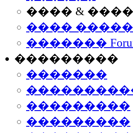
���� & ���
���� ����
������� Foru
���������
�������
����������
���������
���������