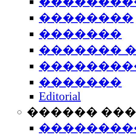
��������
��������
�������
������� 
��������
�������
Editorial
������ ��
��������