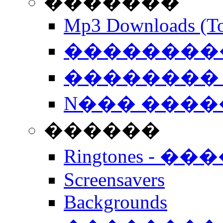
�������
Mp3 Downloads (To
�����������
�������� 
N��� �����
������
Ringtones - ��
Screensavers
Backgrounds