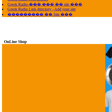
Greek Radio-��� ��� �� site ���
Greek Radio Link directory - Add your site
��������� �� Site ���
OnLine Shop
G