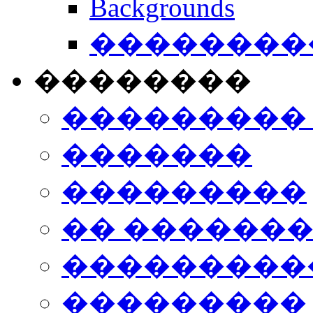
Backgrounds
���������
��������
���������
�������
���������
�� ������
���������
���������