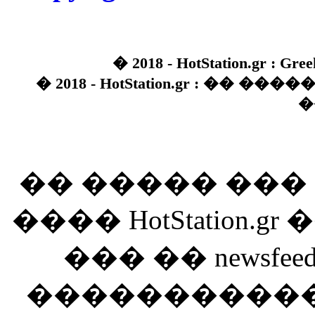
� 2018 - HotStation.gr : Gree
� 2018 - HotStation.gr : �� 
�
�� ����� ��
���� HotStation
��� �� newsfeed
������������