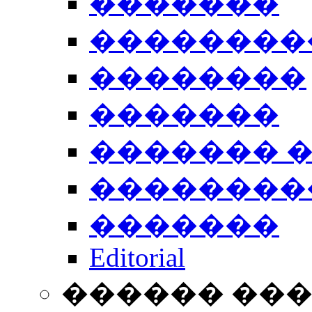
�������
��������
��������
�������
������� 
��������
�������
Editorial
������ ��