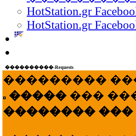
HotStation.gr Facebo
HotStation.gr Faceboo
����������-Requests
��������� ��
�����
��� ��
�������� ���