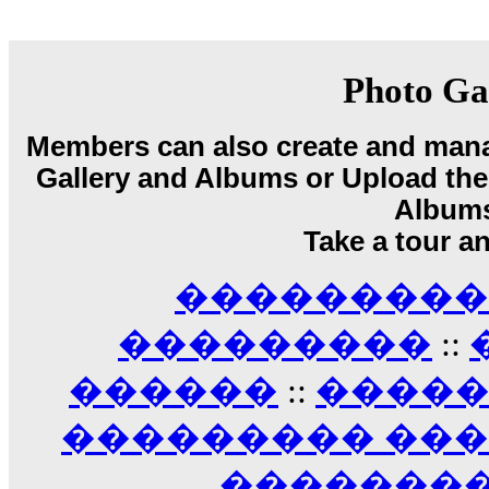
18:59
echo :
��� ��� �������! �� �� ���� �
��� ��� ������ '������'...
17:14
Photo Ga
LavantiS :
Echo, ���� �� ������� �� ��
�������������� ��������!
����
Members can also create and mana
������ �� �����.. "������" ��� �������
Gallery and Albums or Upload their
15:33
echo :
��������� ����, ��������� ��� 
Album
����� ��������� �� �����������
Take a tour a
������! ��� ������ �� �����...
14:16
��������� A
LavantiS :
������� ���� ���� ������;
18:01
���������
::
������
::
����
��������� ��
��������