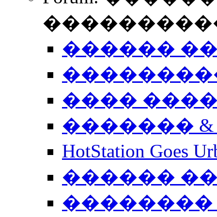
����������
������ �
��������
���� ���
������� &
HotStation Goe
������ �
�������� 