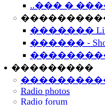
..��� � �
���������� -
������� Live
������ - Sho
��������
���������
���������
Radio photos
Radio forum