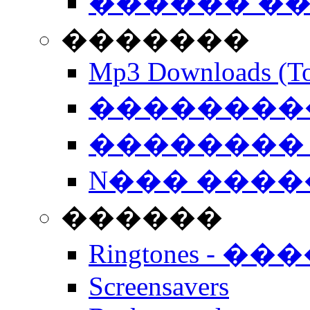
������ �
�������
Mp3 Downloads (To
�����������
�������� 
N��� �����
������
Ringtones - ��
Screensavers