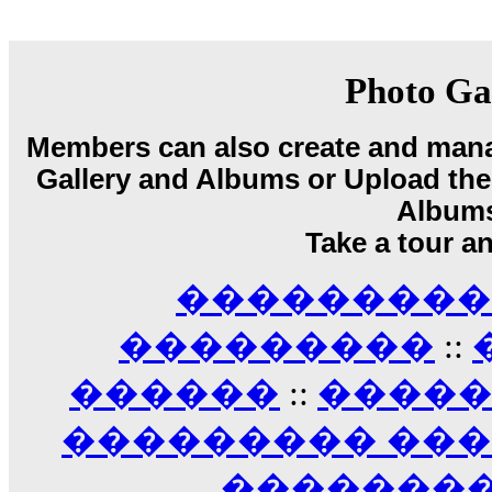
18:59
echo :
��� ��� �������! �� �� ���� �
��� ��� ������ '������'...
17:14
Photo Ga
LavantiS :
Echo, ���� �� ������� �� ��
�������������� ��������!
����
Members can also create and mana
������ �� �����.. "������" ��� �������
Gallery and Albums or Upload their
15:33
echo :
��������� ����, ��������� ��� 
Album
����� ��������� �� �����������
Take a tour a
������! ��� ������ �� �����...
14:16
��������� A
LavantiS :
������� ���� ���� ������;
18:01
���������
::
������
::
����
��������� ��
��������