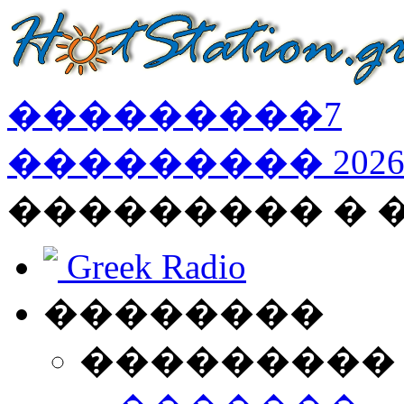
���������
7
���������
202
��������� � 
Greek Radio
��������
���������