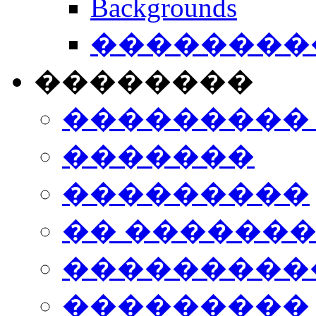
Backgrounds
���������
��������
���������
�������
���������
�� ������
���������
���������