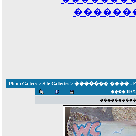
������
Photo Gallery
>
Site Galleries
> ������� ���� - Fun
���� 193/4
���������