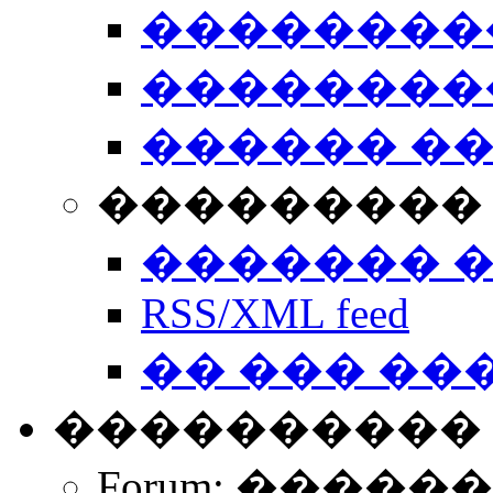
��������
��������
������ �
��������� 
������� 
RSS/XML feed
�� ��� ��
����������
Forum: �����