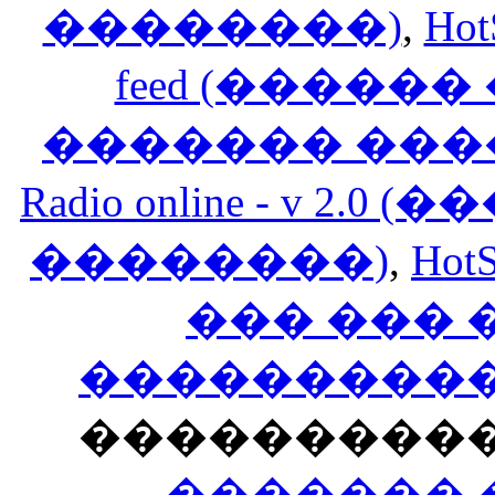
��������)
,
Hot
feed (�����
������� ���
Radio online - v 
��������)
,
HotS
��� ���
�����������
���������
������� 