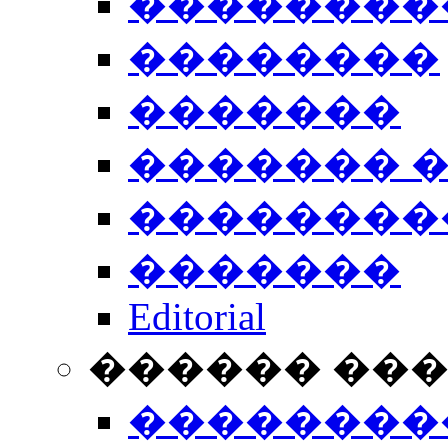
��������
��������
�������
������� 
��������
�������
Editorial
������ ��
��������