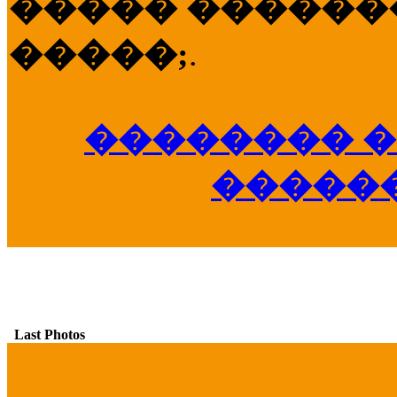
����� �������
�����;
.
�������� �
�����
Last Photos