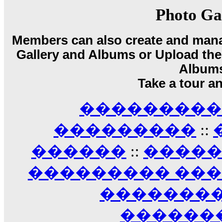
17:14
Photo Ga
LavantiS :
Echo, ���� �� ������� �� ��
�������������� ��������!
����
Members can also create and mana
������ �� �����.. "������" ��� �������
Gallery and Albums or Upload their
15:33
echo :
��������� ����, ��������� ��� 
Album
����� ��������� �� �����������
Take a tour a
������! ��� ������ �� �����...
14:16
��������� A
LavantiS :
������� ���� ���� ������;
18:01
���������
::
������
::
����
��������� ��
��������
������