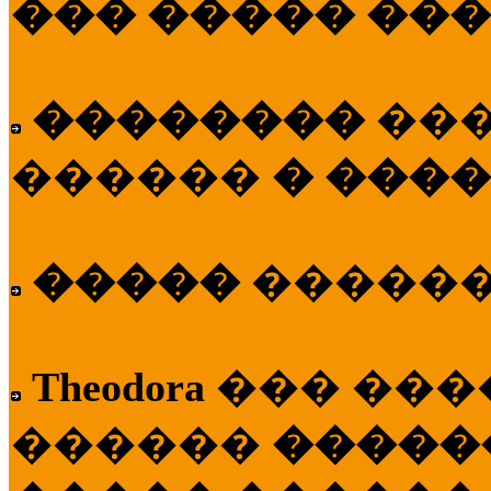
��� ����� ��
��������
��
������
� ����
�����
�����
Theodora
��� ��
������
�����