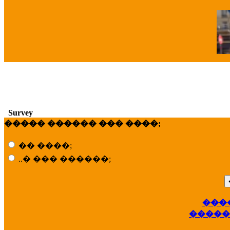
�
Survey
����� ������ ��� ����;
�� ����;
..� ��� ������;
���
��
�����