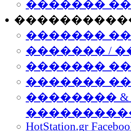
������� �
����������
������� �
������� / �
������� �
������� ��� n
�������� &
���������
HotStation.gr Facebo