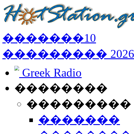
�������
10
���������
202
Greek Radio
��������
���������
�������