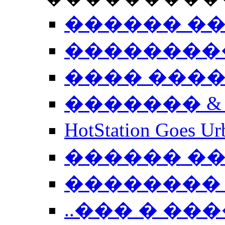
������ �
��������
���� ���
������� &
HotStation Goe
������ �
�������� 
..��� � �