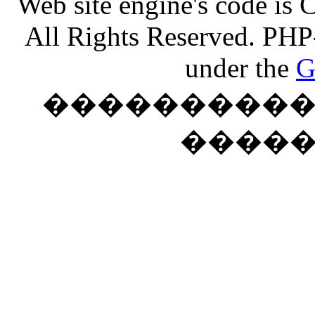
Web site engine's code is
All Rights Reserved. PHP
under the
G
���������� �
����