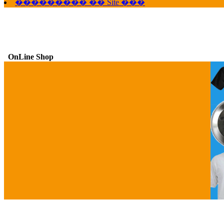
��������� �� Site ���
OnLine Shop
G