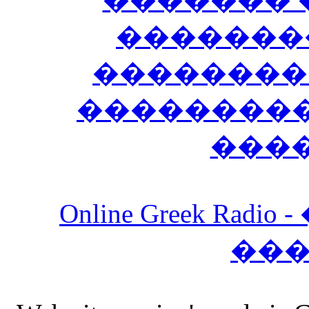
�������
��������
����������
���
Online Greek Ra
��