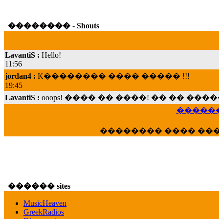
�������� - Shouts
LavantiS :
Hello!
11:56
jordan4 :
K�������� ���� ����� !!!
19:45
LavantiS :
ooops! ���� �� ����! �� �� �
���; ���� ��� ��� �������� ���� �
15:07
������
Dimitris_P :
���� ����� �������� ���� 
21:20
�������� ���� ��
LavantiS :
����� ���� ������� ��� ���
������� �����?" ..............���� �
�������...
16:40
veronica :
E���� 2012 ��� ����� ��� ��
������ sites
������� ��������� ���� ������ 
MusicHeaven
16:39
GreekRadios
veronica :
[
URL
] ���� ���;