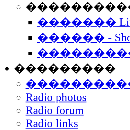
���������� -
������� Live
������ - Sho
��������
���������
���������
Radio photos
Radio forum
Radio links