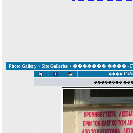
Photo Gallery
>
Site Galleries
> ������� ���� - Fun
���� 194/4
�������� ��