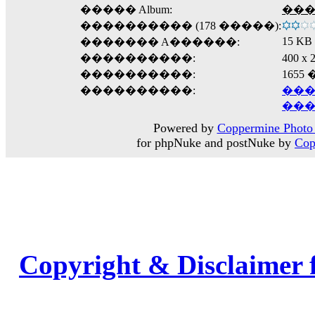
����� Album:
����
���������� (178 �����):
15 KB
������� A������:
����������:
400 
����������:
1655
����������:
���
���
Powered by
Coppermine Photo 
for phpNuke and postNuke by
Cop
Copyright & Disclaimer 