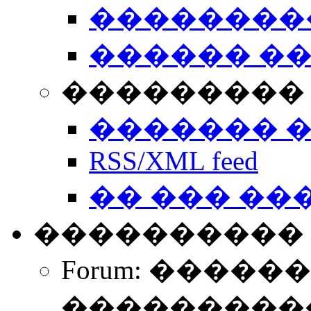
��������
������ �
��������� 
������� 
RSS/XML feed
�� ��� ��
����������
Forum: �����
����������