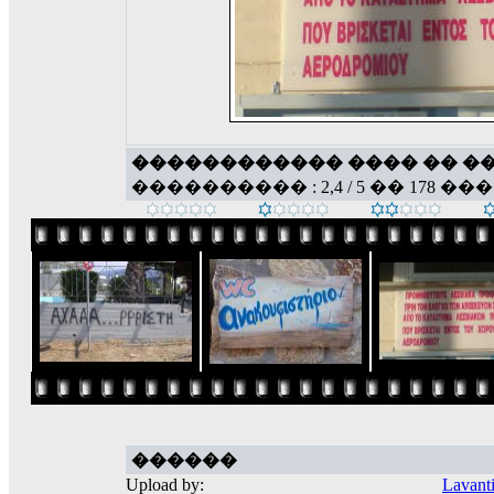
������������ ���� �� �
���������� : 2,4 / 5 �� 178 ��
������
Upload by:
Lavant