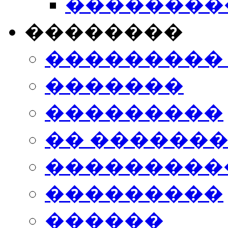
���������
��������
���������
�������
���������
�� ������
���������
���������
������