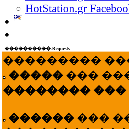
HotStation.gr Faceboo
����������-Requests
��������� ��
�����
��� ��
�������� ���
������
��� �