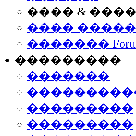
���� & ���
���� ����
������� Foru
���������
�������
����������
���������
���������