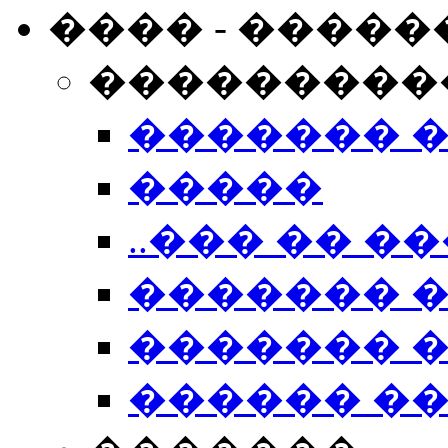
���� - �����
���������
������� 
�����
..��� �� ��
������� 
������� �
������ �