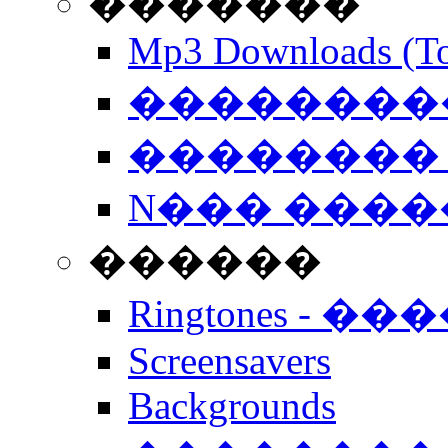
�������
Mp3 Downloads (To
�����������
�������� 
N��� �����
������
Ringtones - ��
Screensavers
Backgrounds