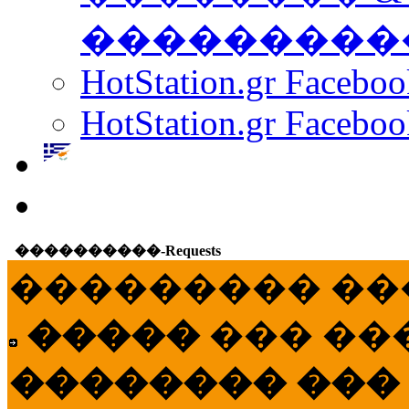
���������
HotStation.gr Facebo
HotStation.gr Faceboo
����������-Requests
��������� ��
�����
��� ��
�������� ���