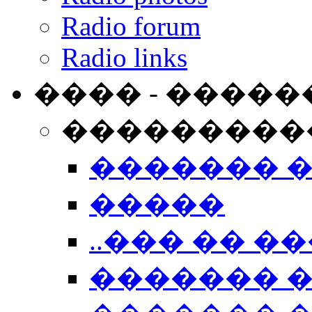
Radio forum
Radio links
���� - �����
���������
������� 
�����
..��� �� ��
������� 