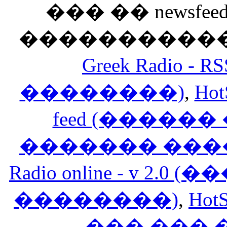
��� �� newsfeed
������������
Greek Radio 
��������)
,
Hot
feed (�����
������� ���
Radio online - v 
��������)
,
HotS
��� ���