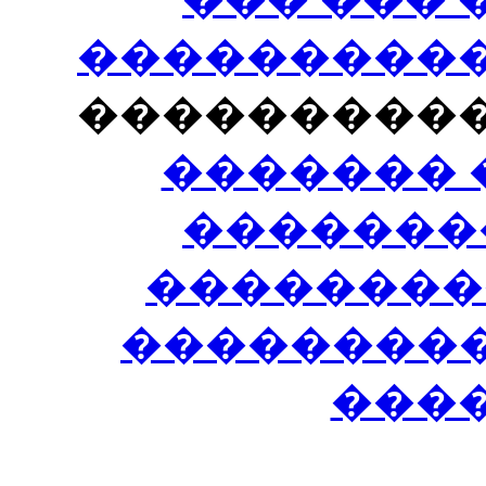
�����������
���������
������� 
�������
��������
����������
���