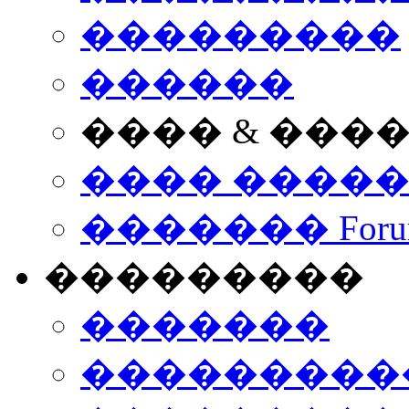
���������
������
���� & ���
���� ����
������� Foru
���������
�������
����������