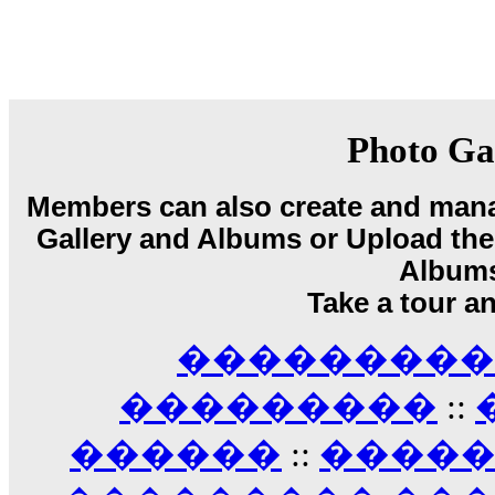
08:08
Dimitris_P :
fou fou 1 2
18:59
echo :
��� ��� �������! �� �� ���� �
��� ��� ������ '������'...
17:14
Photo Ga
LavantiS :
Echo, ���� �� ������� �� ��
�������������� ��������!
����
Members can also create and mana
������ �� �����.. "������" ��� �������
Gallery and Albums or Upload their
15:33
echo :
��������� ����, ��������� ��� 
Album
����� ��������� �� �����������
Take a tour a
������! ��� ������ �� �����...
14:16
��������� A
LavantiS :
������� ���� ���� ������;
18:01
���������
::
������
::
����