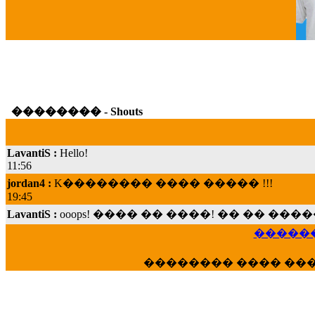
G
�������� - Shouts
LavantiS :
Hello!
11:56
jordan4 :
K�������� ���� ����� !!!
19:45
LavantiS :
ooops! ���� �� ����! �� �� �
���; ���� ��� ��� �������� ���� �
15:07
������
Dimitris_P :
���� ����� �������� ���� 
21:20
�������� ���� ��
LavantiS :
����� ���� ������� ��� ���
������� �����?" ..............���� �
�������...