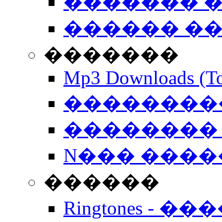
������� �
������ �
�������
Mp3 Downloads (To
�����������
�������� 
N��� �����
������
Ringtones - ��