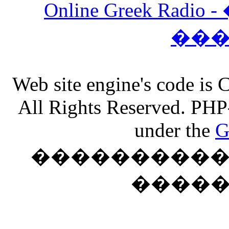
Online Greek Ra
��
Web site engine's code is
All Rights Reserved. PHP
under the
G
���������� �
����