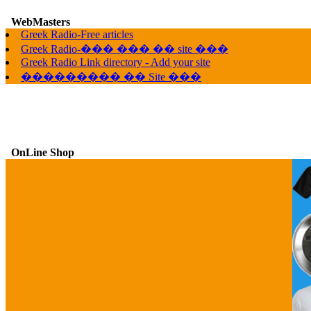
WebMasters
G
Greek Radio-Free articles
Greek Radio-��� ��� �� site ���
Greek Radio Link directory - Add your site
��������� �� Site ���
OnLine Shop