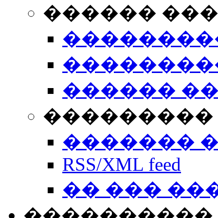
������ ��
��������
��������
������ �
��������� 
������� 
RSS/XML feed
�� ��� ��
����������