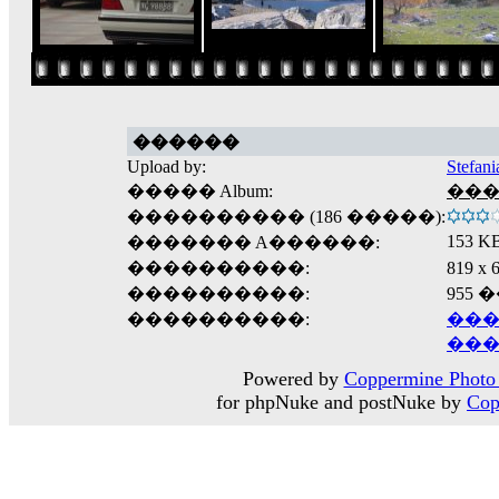
������
Upload by:
Stefani
����� Album:
����
���������� (186 �����):
153 K
������� A������:
����������:
819 
����������:
955
����������:
���
���
Powered by
Coppermine Photo 
for phpNuke and postNuke by
Cop