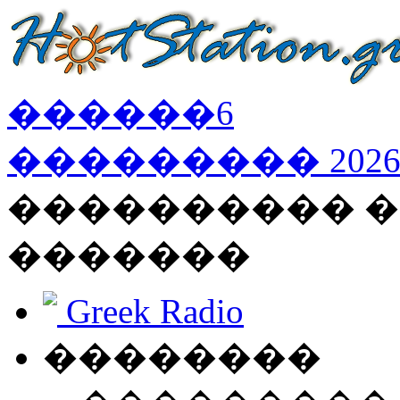
������
6
���������
202
���������� �
�������
Greek Radio
��������