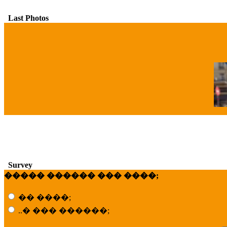
Last Photos
�
Survey
����� ������ ��� ����;
�� ����;
..� ��� ������;