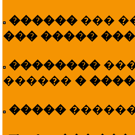
������
��� �
��� ����� ��
��������
��
������
� ����
�����
�����