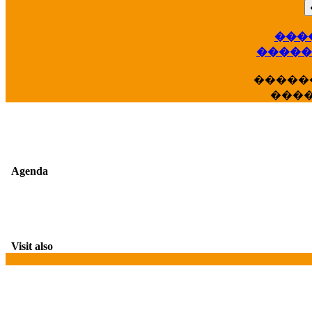
��
���
�����
�����
���
Agenda
Visit also