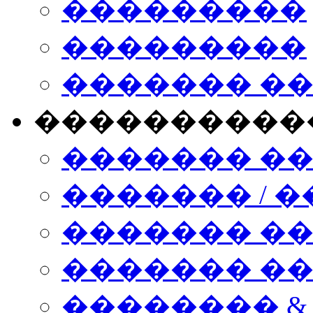
���������
���������
������� �
����������
������� �
������� / �
������� �
������� ��� n
�������� &