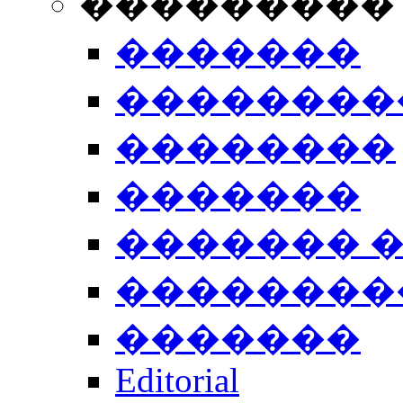
���������
�������
��������
��������
�������
������� 
��������
�������
Editorial