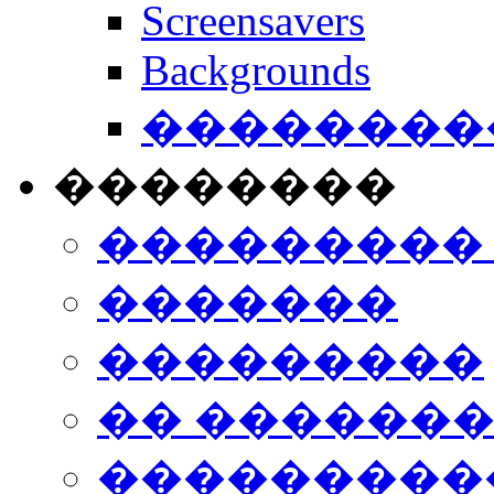
Screensavers
Backgrounds
���������
��������
���������
�������
���������
�� ������
���������