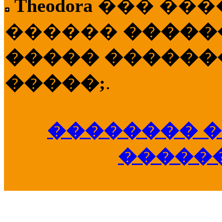
Theodora
��� ��
������
�����
����� �������
�����;
.
�������� �
�����