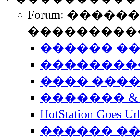
Forum: �����
����������
������ �
��������
���� ���
������� &
HotStation Goe
������ �