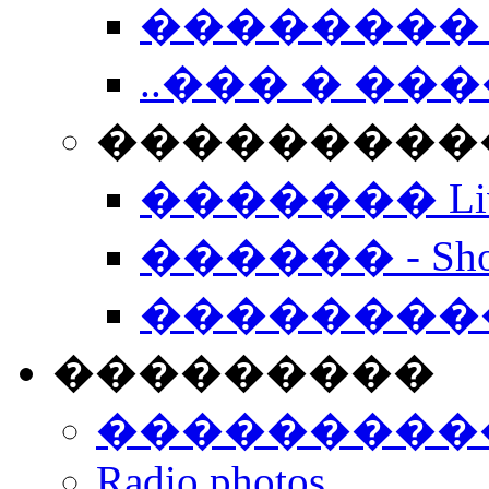
�������� 
..��� � �
���������� -
������� Live
������ - Sho
��������
���������
���������
Radio photos