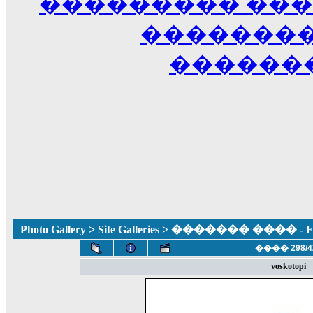
��������� ��
��������
������
Photo Gallery
>
Site Galleries
> ������� ���� - Fun
���� 298/4
voskotopi