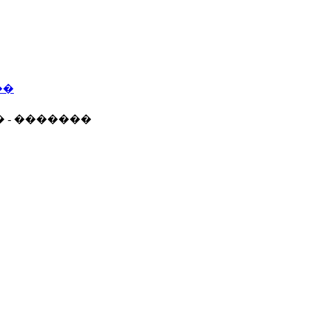
��
� - �������