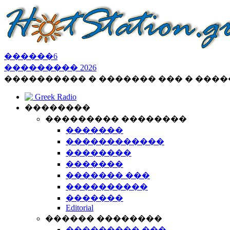
������
6
���������
2026
���������� � ������� ��� � ���
Greek Radio
��������
��������� ��������
�������
������������
��������
�������
������� ���
����������
�������
Editorial
������ ��������
��������� ���