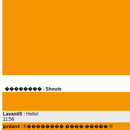
�������� - Shouts
LavantiS :
Hello!
11:56
jordan4 :
K�������� ���� ����� !!!
19:45