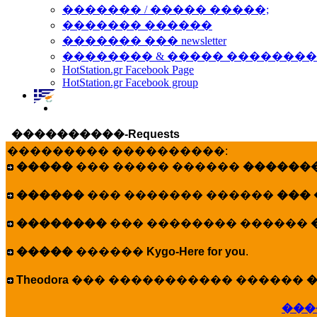
������� / ����� �����;
������� ������
������� ��� newsletter
�������� & ����� �������
HotStation.gr Facebook Page
HotStation.gr Facebook group
����������-Requests
��������� ����������:
�����
��� ����� ������
�������
������
��� ������� ������
���
��������
��� �������� ������
�����
������
Kygo-Here for you
.
Theodora
��� ����������� ������
�
���