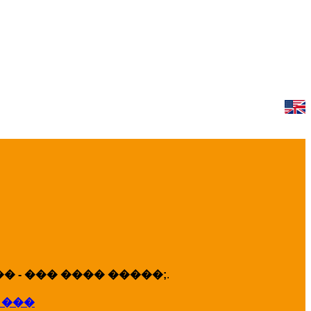
 - ��� ���� �����;
.
 ���