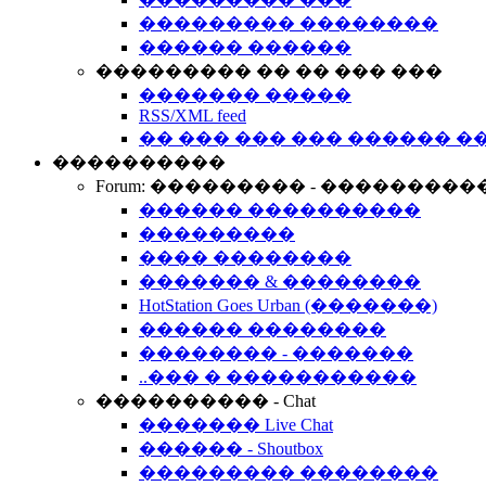
��������� ��������
������ ������
��������� �� �� ��� ���
������� �����
RSS/XML feed
�� ��� ��� ��� ������ �
����������
Forum: ��������� - ���������
������ ����������
���������
���� ��������
������� & ��������
HotStation Goes Urban (�������)
������ ��������
�������� - �������
..��� � �����������
���������� - Chat
������� Live Chat
������ - Shoutbox
��������� ��������