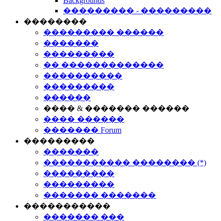
Backgrounds
��������� - ���������
��������
��������� ������
�������
���������
�� �������������
����������
���������
������
���� & ������� ������
���� ������
������� Forum
���������
�������
����������� �������� (*)
���������
���������
������� �������
�����������
������� ���