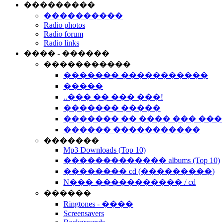
���������
����������
Radio photos
Radio forum
Radio links
���� - ������
�����������
������� �����������
�����
..��� �� ��� ���!
������� �����
������� �� ���� ��� ��
������ �����������
�������
Mp3 Downloads (Top 10)
������������� albums (Top 10)
�������� cd (���������)
N��� ����������� / cd
������
Ringtones - ����
Screensavers