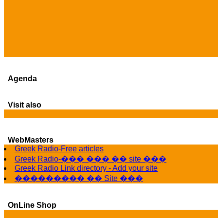
Agenda
Visit also
WebMasters
Greek Radio-Free articles
Greek Radio-��� ��� �� site ���
Greek Radio Link directory - Add your site
��������� �� Site ���
OnLine Shop