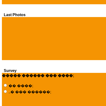
Last Photos
Survey
����� ������ ��� ����;
�� ����;
..� ��� ������;