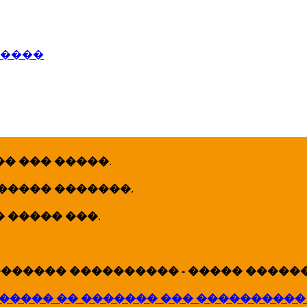
�����
� ��� �����
.
 ����� �������
.
� ����� ���
.
������ ���������� - ����� �������
����� �� ������� ��� ����������