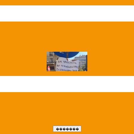
��� ����
�����..