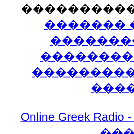
���������
������� 
�������
��������
����������
���
Online Greek Ra
��