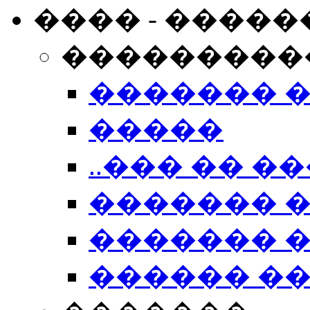
���� - �����
���������
������� 
�����
..��� �� ��
������� 
������� �
������ �