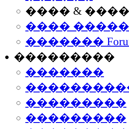
���� & ���
���� ����
������� Foru
���������
�������
����������
���������
���������