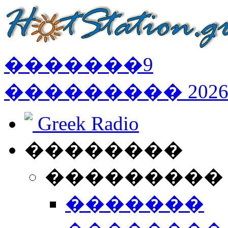
�������
9
���������
202
Greek Radio
��������
���������
�������