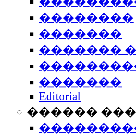
��������
��������
�������
������� 
��������
�������
Editorial
������ ��
��������