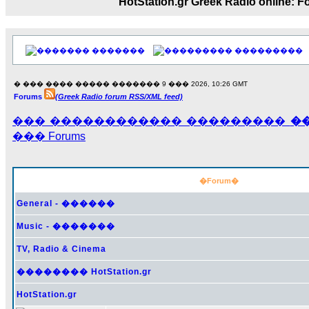
HotStation.gr Greek Radio onl
17:14
LavantiS :
Echo, ���� �� ������� �� ��
�������������� ��������!
����
�������
���������
������ �� �����.. "������" ��� ������
15:33
� ��� ���� ����� ������� 9 ��� 2026, 10:26 GMT
echo :
��������� ����, ��������� ���
Forums
(Greek Radio forum RSS/XML feed)
����� ��������� �� ����������
������! ��� ������ �� �����...
��� ������������ ���������
�
14:16
��� Forums
LavantiS :
������� ���� ���� ������;
18:01
�Forum�
General - ������
Music - �������
TV, Radio & Cinema
�������� HotStation.gr
HotStation.gr