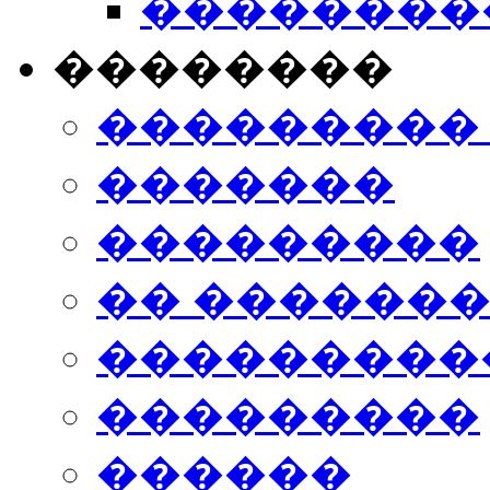
���������
��������
���������
�������
���������
�� ������
���������
���������
������