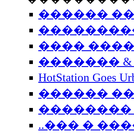
������ �
��������
���� ���
������� &
HotStation Goe
������ �
�������� 
..��� � �