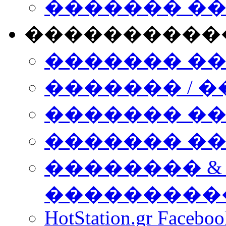
������� �
����������
������� �
������� / �
������� �
������� ��� n
�������� &
���������
HotStation.gr Facebo