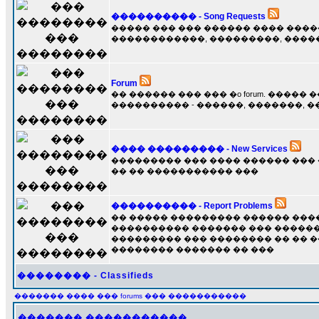
���������� - Song Requests
����� ��� ��� ������ ���� ����
������������, ���������, ����
Forum
�� ������ ��� ��� �o forum. ����� 
���������� - ������, �������, 
���� ��������� - New Services
��������� ��� ���� ������ ��� ��
�� �� ����������� ���
���������� - Report Problems
�� ����� ��������� ������ ���
���������� ������� ��� �����
��������� ��� �������� �� �� �
�������� ������� �� ���
�������� - Classifieds
������� ���� ��� forums ��� �����������
������� �����������