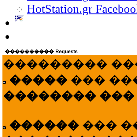
HotStation.gr Faceboo
����������-Requests
��������� ��
�����
��� ��
�������� ���
������
��� �