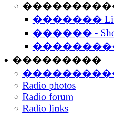
���������� -
������� Live
������ - Sho
��������
���������
���������
Radio photos
Radio forum
Radio links