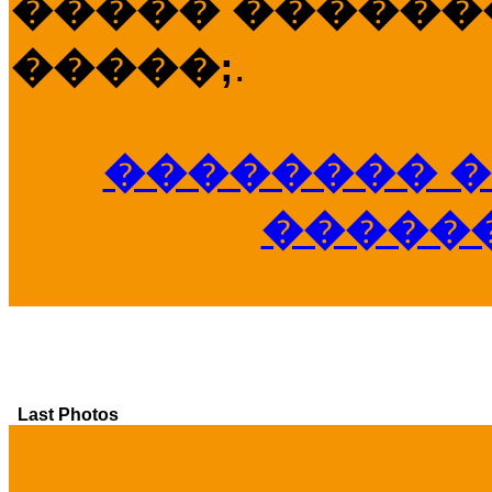
����� �������
�����;
.
�������� �
�����
Last Photos