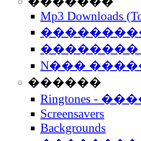
�������
Mp3 Downloads (To
�����������
�������� 
N��� �����
������
Ringtones - ��
Screensavers
Backgrounds