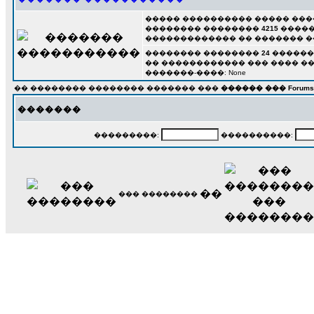
����� ���������� ����� ��
�������� ��������
4215
�����
������������� �� ������� �
�������� ��������
24
������� 
�� ������������ ��� ���� ����
�������-����: None
�� �������� �������� ������� ���
������ ��� Forums
�������
���������:
����������:
��
��� ��������