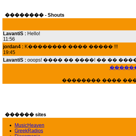
�������� - Shouts
LavantiS :
Hello!
11:56
jordan4 :
K�������� ���� ����� !!!
19:45
LavantiS :
ooops! ���� �� ����! �� �� �
���� ���; ���� ��� ��� �������� �
15:07
������
Dimitris_P :
���� ����� �������� ����
21:20
�������� ���� ��
LavantiS :
����� ���� ������� ��� ���
������� �����?" ..............���� �
�������...
16:40
veronica :
E���� 2012 ��� ����� ��� ��
������ sites
������� ��������� ���� ������ 
MusicHeaven
16:39
GreekRadios
veronica :
[
URL
] ���� ���;