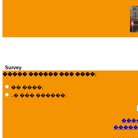
�
Survey
����� ������ ��� ����;
�� ����;
..� ��� ������;
���
�����