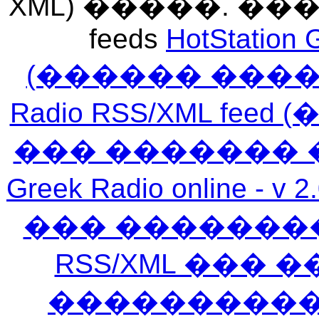
XML) �����. �
feeds
HotStation 
(������ ���
Radio RSS/XML f
��� ������� 
Greek Radio online
��� �������
RSS/XML ���
�����������