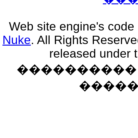
Web site engine's code
Nuke
. All Rights Reserv
released under 
���������� �
����