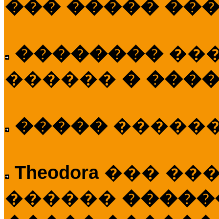
��� ����� ��
��������
��
������
� ����
�����
�����
Theodora
��� ��
������
�����