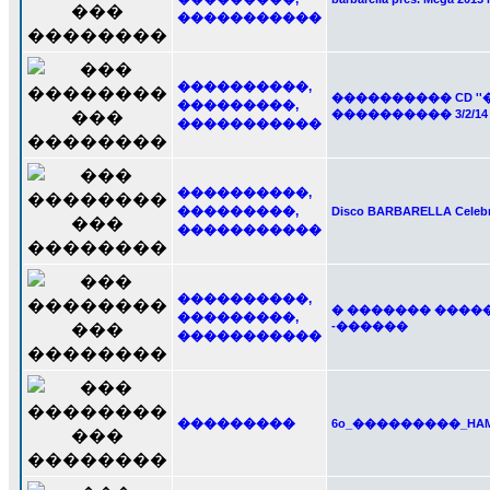
�����������
����������,
���������� CD ''
���������,
���������� 3/2/14
�����������
����������,
���������,
Disco BARBARELLA Celebra
�����������
����������,
� ������� ������
���������,
-������
�����������
���������
6o_���������_HAMFE