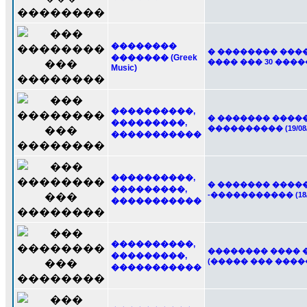
��������
� �������� ���
������� (Greek
���� ��� 30 �����
Music)
����������,
� ������� ����
���������,
���������� (19/08/
�����������
����������,
� ������� ����
���������,
-����������� (18/0
�����������
����������,
�������� ���� 
���������,
(����� ��� ����
�����������