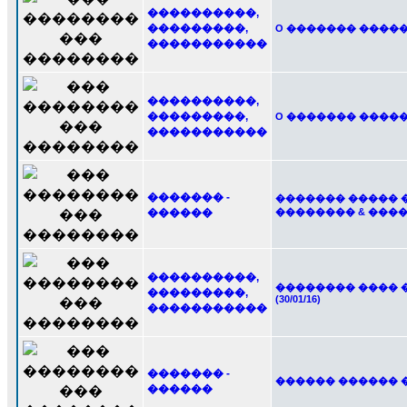
����������,
���������,
O ������� �������
�����������
����������,
���������,
O ������� ������
�����������
������� -
������� ����� 
������
�������� & ���
����������,
�������� ���� 
���������,
(30/01/16)
�����������
������� -
������ ������ 
������