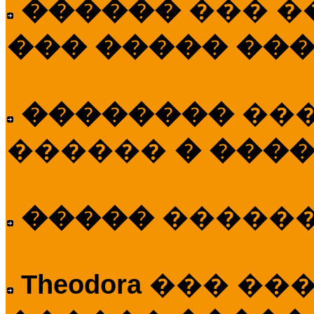
������
��� �
��� ����� ��
��������
��
������
� ����
�����
�����
Theodora
��� ��