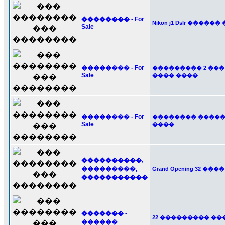
�������� - For
Nikon j1 Dslr ������ 
Sale
�������� - For
��������� 2 ��
Sale
���� ����
�������� - For
�������� �����
Sale
����
����������,
���������,
Grand Opening 32 �����
�����������
������� -
22 ��������� ��
������