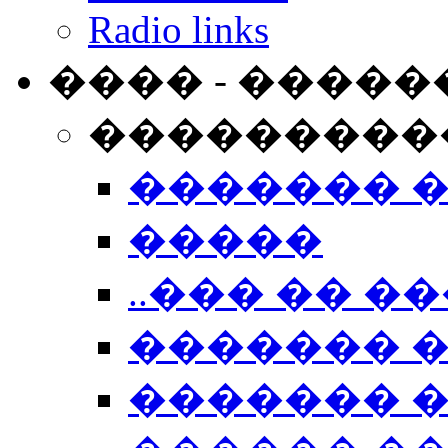
Radio links
���� - �����
���������
������� 
�����
..��� �� ��
������� 
������� �