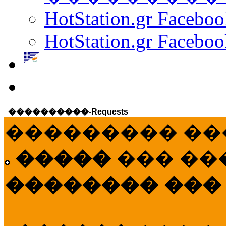
HotStation.gr Facebo
HotStation.gr Faceboo
����������-Requests
��������� ��
�����
��� ��
�������� ���