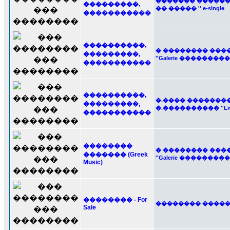
������� �������
���������,
�� ����� '' e-single
�����������
����������,
� �������� ���
���������,
''Galerie ���������
�����������
����������,
�.���� �������
���������,
�.���������� ''Liv
�����������
��������
� �������� ���
������� (Greek
''Galerie ���������
Music)
�������� - For
�������� ����� a
Sale