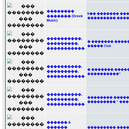
��������
N�� ������� ����
������� (Greek
��������� �����
Music)
����������,
� ������� ����
���������,
����� Club
�����������
����������,
� ������� �������
���������,
����������''
�����������
����������,
�������� ������
���������,
��������� '' ��
�����������
������ &
������
��������� ����