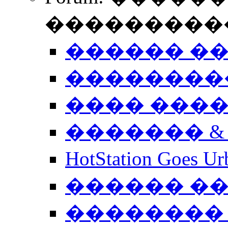
����������
������ �
��������
���� ���
������� &
HotStation Goe
������ �
�������� 