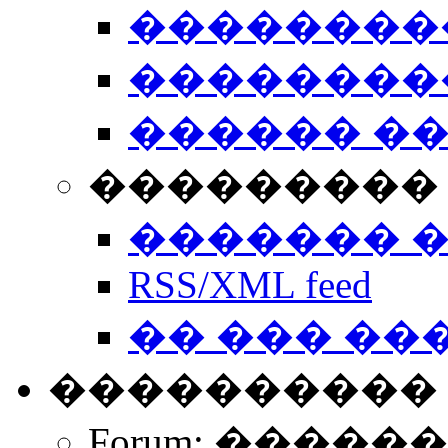
��������
��������
������ �
��������� 
������� 
RSS/XML feed
�� ��� ��
����������
Forum: �����