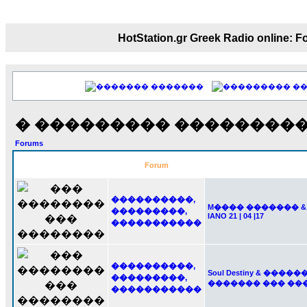
echo :
��� ��� �������! �� �� ���� 
��� ��� ������ '������'...
HotStation.gr Greek Radio onl
17:14
LavantiS :
Echo, ���� �� ������� �� ��
�������������� ��������!
����
������ �� �����.. "������" ��� ������
�������
�
15:33
echo :
��������� ����, ��������� ���
� ��������� ��������� 
����� ��������� �� ����������
Forums
������! ��� ������ �� �����...
14:16
Forum
LavantiS :
������� ���� ���� ������;
18:01
����������,
M���� ������� 
���������,
IANO 21 | 04 |17
�����������
����������,
Soul Destiny & ���
���������,
������� ��� ��
�����������