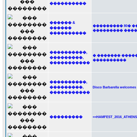
����������
������ &
��������� 80� 
������
��������� ����
����������
����������,
� ������� ����
���������,
����������
�����������
����������,
���������,
Disco Barbarella welcomes
�����������
���������
<<HAMFEST_2016_ATHEN