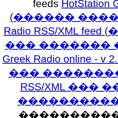
feeds
HotStation 
(������ ���
Radio RSS/XML f
��� ������� 
Greek Radio online
��� �������
RSS/XML ���
�����������
���������