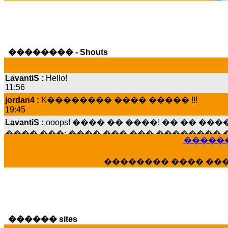
�������� - Shouts
LavantiS :
Hello!
11:56
jordan4 :
K�������� ���� ����� !!!
19:45
LavantiS :
ooops! ���� �� ����! �� �� �
���� ���; ���� ��� ��� �������� �
15:07
������
Dimitris_P :
���� ����� �������� ����
21:20
�������� ���� ��
LavantiS :
����� ���� ������� ��� ���
������� �����?" ..............���� �
�������...
16:40
veronica :
E���� 2012 ��� ����� ��� ��
������ sites
������� ��������� ���� ������ 