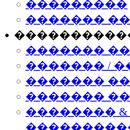
���������
������� �
����������
������� �
������� / �
������� �
������� ��� n
�������� &
���������