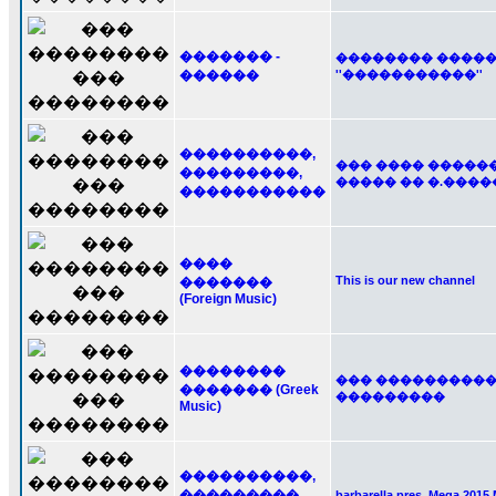
������� -
�������� ������
������
''�����������''
����������,
��� ���� �������
���������,
����� �� �.���
�����������
����
This is our new channel
�������
(Foreign Music)
��������
��� ���������� CD /
������� (Greek
���������
Music)
����������,
���������,
barbarella pres. Mega 2015