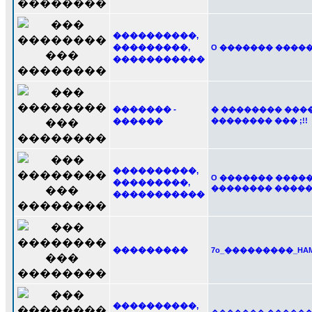
����������,
���������,
O ������� ������
�����������
������� -
� �������� ���
������
�������� ��� ;!!
����������,
O ������� ������
���������,
�������� �������
�����������
���������
7o_���������_HAMFE
����������,