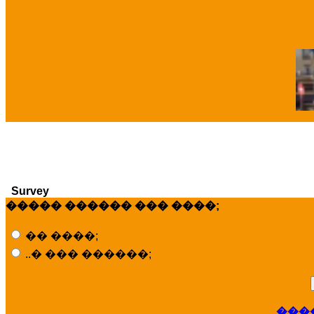
�
Survey
����� ������ ��� ����;
�� ����;
..� ��� ������;
���