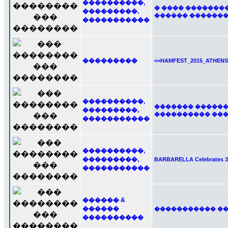
����������,
� ���� ��������� &
���������,
������ ������
�����������
���������
<<HAMFEST_2015_ATHEN
����������,
������� ������
���������,
���������� ��� '
�����������
����������,
���������,
BARBARELLA Celebrates 32 
�����������
������ &
������
����������� ���
����������