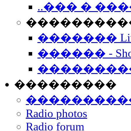
..��� � �
���������� -
������� Live
������ - Sho
��������
���������
���������
Radio photos
Radio forum