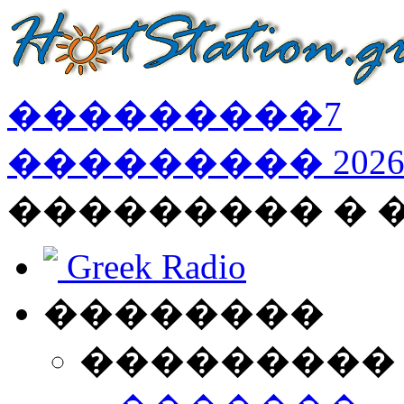
���������
7
���������
202
��������� � 
Greek Radio
��������
���������