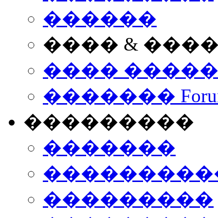
������
���� & ���
���� ����
������� Foru
���������
�������
����������
���������