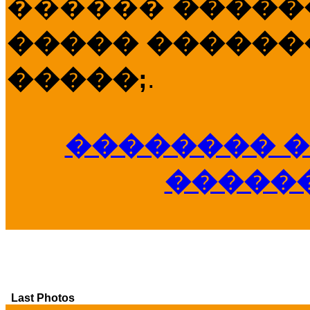
������
�����
����� �������
�����;
.
�������� �
�����
Last Photos