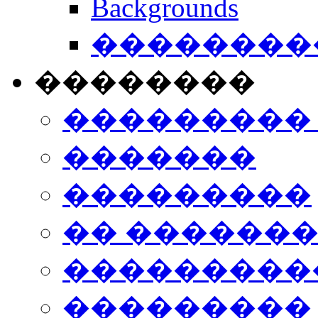
Backgrounds
���������
��������
���������
�������
���������
�� ������
���������
���������