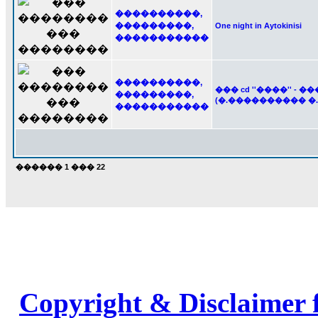
����������,
���������,
One night in Aytokinisi
�����������
����������,
��� cd ''����'' 
���������,
(�.���������� �.
�����������
������
1
���
22
Copyright & Disclaimer 