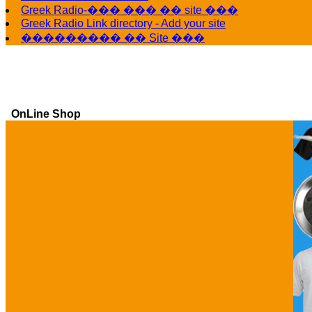
Greek Radio-��� ��� �� site ���
Greek Radio Link directory - Add your site
��������� �� Site ���
OnLine Shop
Ga