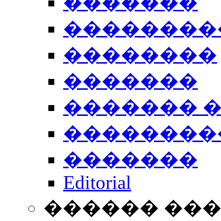
�������
��������
��������
�������
������� 
��������
�������
Editorial
������ ��