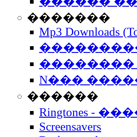
������ �
�������
Mp3 Downloads (To
�����������
�������� 
N��� �����
������
Ringtones - ��
Screensavers