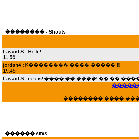
�������� - Shouts
LavantiS :
Hello!
11:56
jordan4 :
K�������� ���� ����� !!!
19:45
LavantiS :
ooops! ���� �� ����! �� �� �
���� ���; ���� ��� ��� �������� �
������
15:07
Dimitris_P :
���� ����� �������� ����
�������� ���� ��
21:20
LavantiS :
����� ���� ������� ��� ���
������� �����?" ..............���� �
�������...
16:40
������ sites
veronica :
E���� 2012 ��� ����� ��� ��