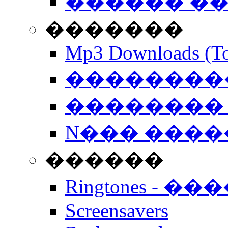
������ �
�������
Mp3 Downloads (To
�����������
�������� 
N��� �����
������
Ringtones - ��
Screensavers