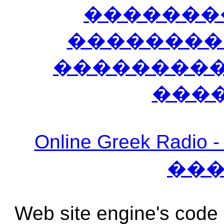
�������
��������
����������
���
Online Greek Ra
��
Web site engine's code