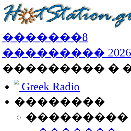
�������
8
���������
202
��������� �
Greek Radio
��������
���������