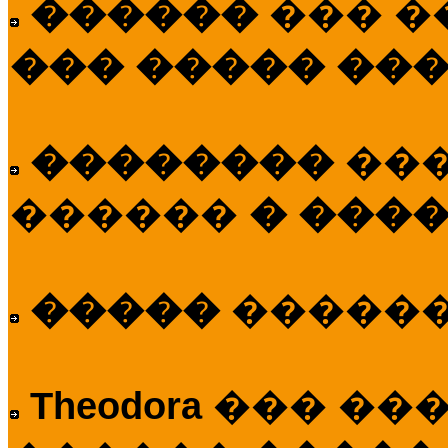
������
��� �
��� ����� ��
��������
��
������
� ����
�����
�����
Theodora
��� ��