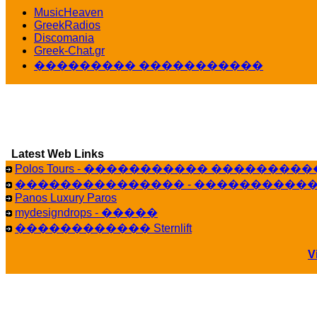
������� ��������� ���� ������ 
MusicHeaven
16:39
GreekRadios
veronica :
[
URL
] ���� ���;
Discomania
10:19
Greek-Chat.gr
��������� �����������
LavantiS :
���� ����� � ������� �����
16:11
veronica :
����� ��� 13 ������.. ��� �
14:45
LavantiS :
�������� ��� ���� ��������!
Bi
15:18
Latest Web Links
Galatea :
Efharist&oacute;
Polos Tours - ����������� ��������
03:56
��������������� - �����������
LavantiS :
that's great news! ����� �� ������!
Panos Luxury Paros
14:35
mydesigndrops - �����
Galatea :
�� ����� ���� ������ ��� ������
������������ Sternlift
21:35
veronica :
Kalo 3hmero paidia se olous!
V
21:59
LavantiS :
�������� - ������ ������ , 4
08:08
Dimitris_P :
fou fou 1 2