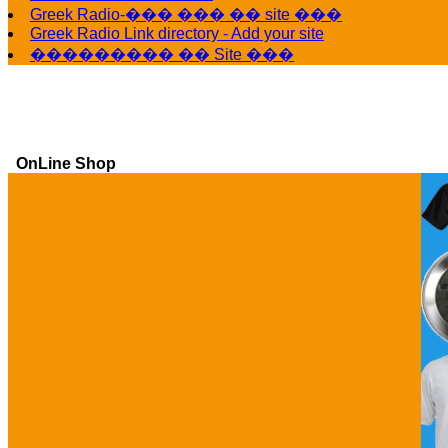
Greek Radio-��� ��� �� site ���
Greek Radio Link directory - Add your site
��������� �� Site ���
OnLine Shop
Ga