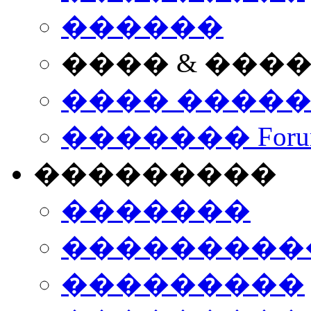
������
���� & ���
���� ����
������� Foru
���������
�������
����������
���������