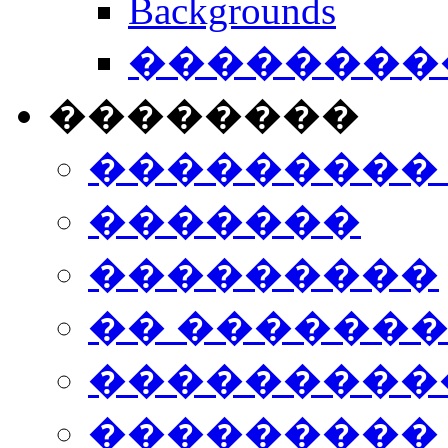
Backgrounds
���������
��������
���������
�������
���������
�� ������
���������
���������