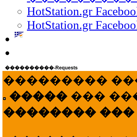
HotStation.gr Facebo
HotStation.gr Faceboo
����������-Requests
��������� ��
�����
��� ��
�������� ���