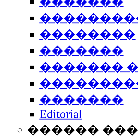
�������
��������
��������
�������
������� 
��������
�������
Editorial
������ ��