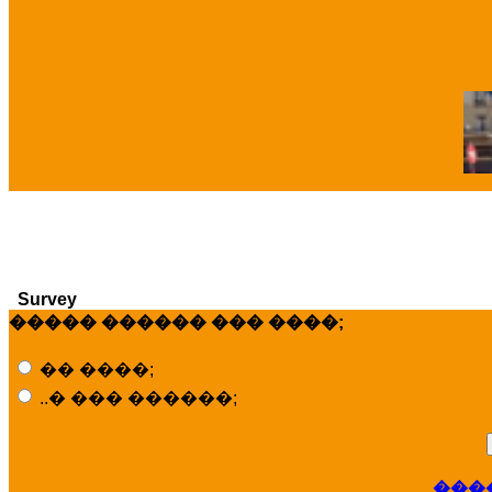
�
Survey
����� ������ ��� ����;
�� ����;
..� ��� ������;
���