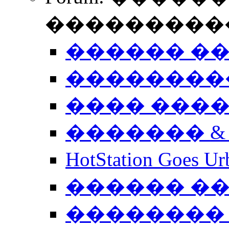
����������
������ �
��������
���� ���
������� &
HotStation Goe
������ �
�������� 