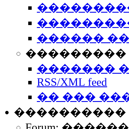
��������
��������
������ �
��������� 
������� 
RSS/XML feed
�� ��� ��
����������
Forum: �����