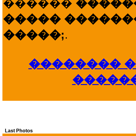
������
�����
����� �������
�����;
.
�������� �
�����
Last Photos