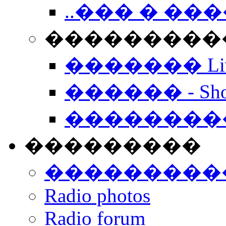
..��� � �
���������� -
������� Live
������ - Sho
��������
���������
���������
Radio photos
Radio forum