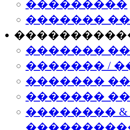
���������
������� �
����������
������� �
������� / �
������� �
������� ��� n
�������� &
���������