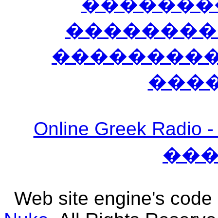
�������
��������
����������
���
Online Greek Ra
��
Web site engine's code