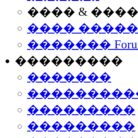
���� & ���
���� ����
������� Foru
���������
�������
����������
���������
���������