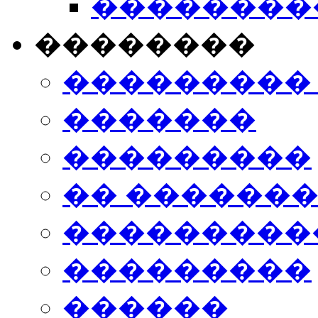
���������
��������
���������
�������
���������
�� ������
���������
���������
������