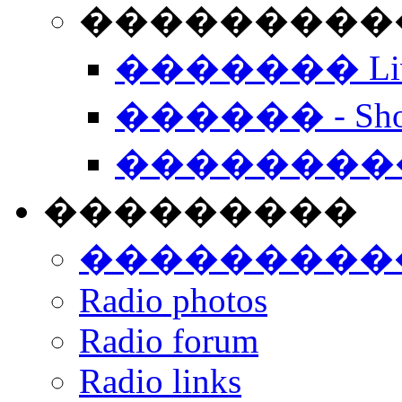
���������� -
������� Live
������ - Sho
��������
���������
���������
Radio photos
Radio forum
Radio links