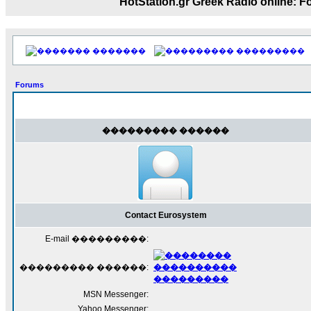
HotStation.gr Greek Radio onl
17:14
LavantiS :
Echo, ���� �� ������� �� ��
�������������� ��������!
����
�������
���������
������ �� �����.. "������" ��� ������
15:33
Forums
echo :
��������� ����, ��������� ���
����� ��������� �� ����������
������! ��� ������ �� �����...
��������� ������
14:16
LavantiS :
������� ���� ���� ������;
18:01
Contact Eurosystem
E-mail ���������:
��������� ������:
MSN Messenger:
Yahoo Messenger: