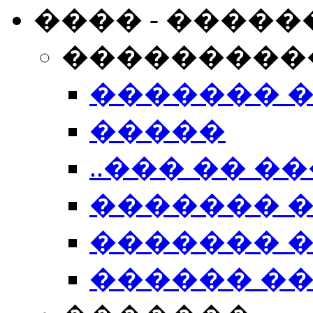
���� - �����
���������
������� 
�����
..��� �� ��
������� 
������� �
������ �