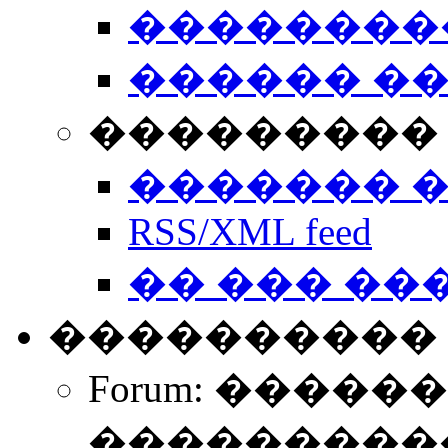
��������
������ �
��������� 
������� 
RSS/XML feed
�� ��� ��
����������
Forum: �����
����������