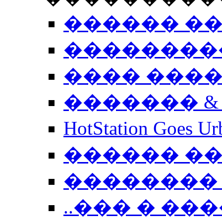
������ �
��������
���� ���
������� &
HotStation Goe
������ �
�������� 
..��� � �