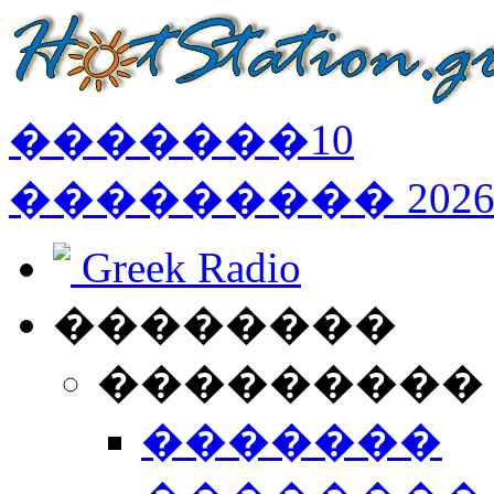
�������
10
���������
202
Greek Radio
��������
���������
�������