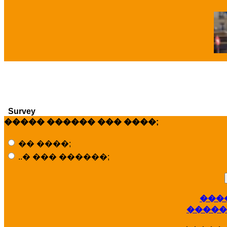
�
Survey
����� ������ ��� ����;
�� ����;
..� ��� ������;
���
�����