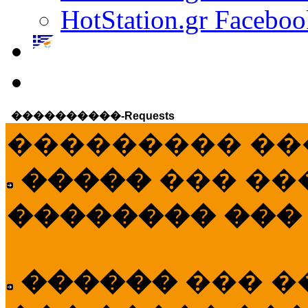
HotStation.gr Faceboo
����������-Requests
��������� ��
�����
��� ��
�������� ���
������
��� �