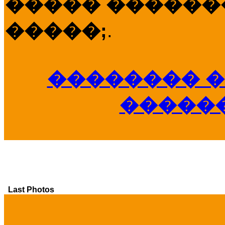
����� �������
�����;
.
�������� �
�����
Last Photos