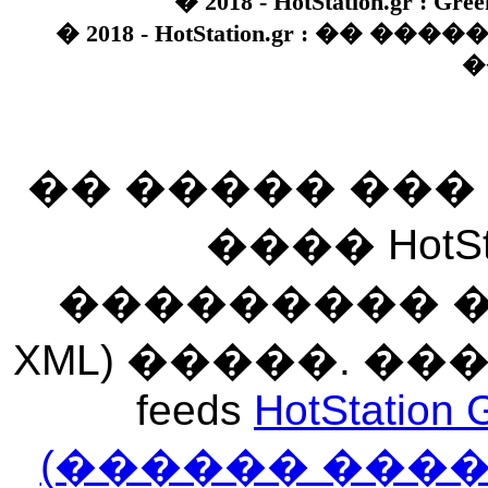
� 2018 - HotStation.gr : Gree
� 2018 - HotStation.gr : �� 
�
�� ����� ��
���� HotSt
��������� ��� 
XML) �����. �
feeds
HotStation 
(������ ���