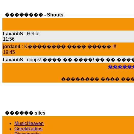
�������� - Shouts
LavantiS :
Hello!
11:56
jordan4 :
K�������� ���� ����� !!!
19:45
LavantiS :
ooops! ���� �� ����! �� �� �
���� ���; ���� ��� ��� �������� �
15:07
������
Dimitris_P :
���� ����� �������� ����
�������� ���� ��
21:20
LavantiS :
����� ���� ������� ��� ���
������� �����?" ..............���� �
�������...
16:40
������ sites
veronica :
E���� 2012 ��� ����� ��� ��
������� ��������� ���� ������ 
MusicHeaven
16:39
GreekRadios
veronica :
[
URL
] ���� ���;