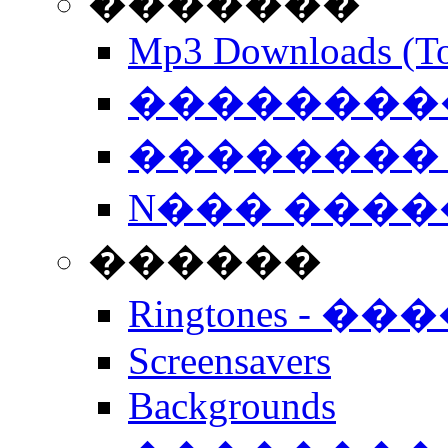
�������
Mp3 Downloads (To
�����������
�������� 
N��� �����
������
Ringtones - ��
Screensavers
Backgrounds