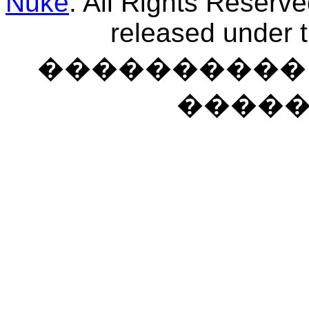
Nuke
. All Rights Reserv
released under 
���������� �
����