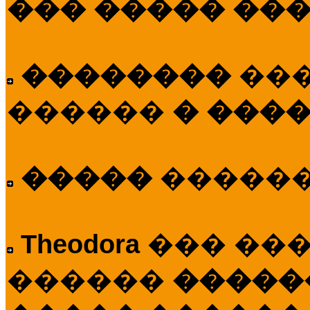
��� ����� ��
��������
��
������
� ����
�����
�����
Theodora
��� ��
������
�����