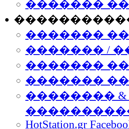
������� �
����������
������� �
������� / �
������� �
������� ��� n
�������� &
���������
HotStation.gr Facebo