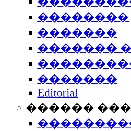
��������
��������
�������
������� 
��������
�������
Editorial
������ ��
��������