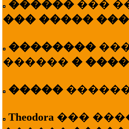
������
��� �
��� ����� ��
��������
��
������
� ����
�����
�����
Theodora
��� ��