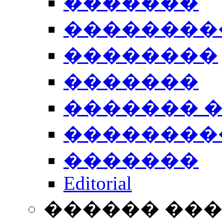
�������
��������
��������
�������
������� 
��������
�������
Editorial
������ ��