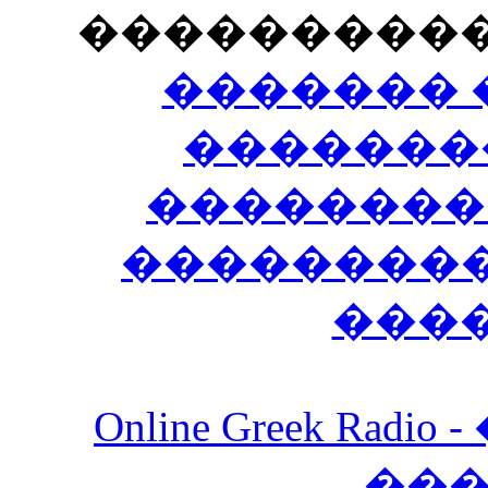
���������
������� 
�������
��������
����������
���
Online Greek Ra
��