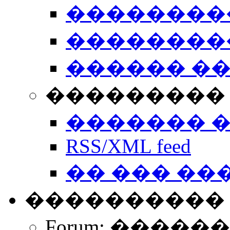
��������
��������
������ �
��������� 
������� 
RSS/XML feed
�� ��� ��
����������
Forum: �����