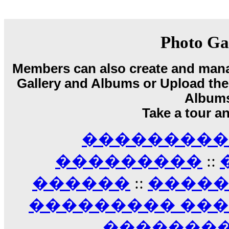
18:59
echo :
��� ��� �������! �� �� ���� �
��� ��� ������ '������'...
17:14
Photo Ga
LavantiS :
Echo, ���� �� ������� �� ��
�������������� ��������!
����
Members can also create and mana
������ �� �����.. "������" ��� �������
Gallery and Albums or Upload their
15:33
echo :
��������� ����, ��������� ��� 
Album
����� ��������� �� �����������
Take a tour a
������! ��� ������ �� �����...
14:16
��������� A
LavantiS :
������� ���� ���� ������;
18:01
���������
::
������
::
����
��������� ��
��������