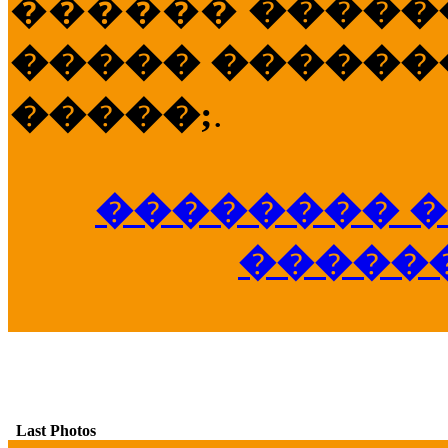
������
�����
����� �������
�����;
.
�������� �
�����
Last Photos