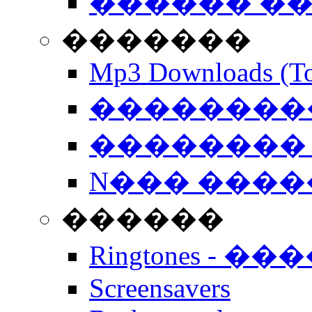
������ �
�������
Mp3 Downloads (To
�����������
�������� 
N��� �����
������
Ringtones - ��
Screensavers