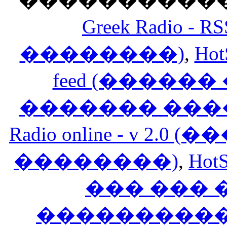
Greek Radio 
��������)
,
Hot
feed (�����
������� ���
Radio online - v 
��������)
,
HotS
��� ���
�����������