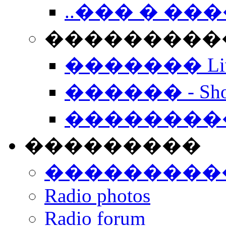
..��� � �
���������� -
������� Live
������ - Sho
��������
���������
���������
Radio photos
Radio forum