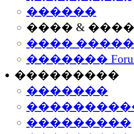
������
���� & ���
���� ����
������� Foru
���������
�������
����������
���������