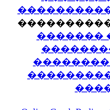
�����������
���������
������� 
�������
��������
����������
���