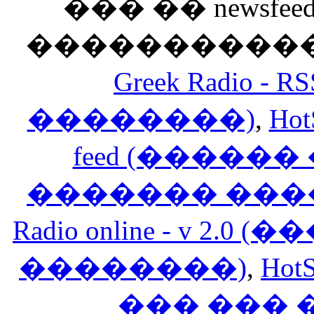
��� �� newsfeed
������������
Greek Radio 
��������)
,
Hot
feed (�����
������� ���
Radio online - v 
��������)
,
HotS
��� ���