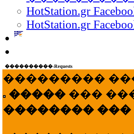
HotStation.gr Facebo
HotStation.gr Faceboo
����������-Requests
��������� ��
�����
��� ��
�������� ���