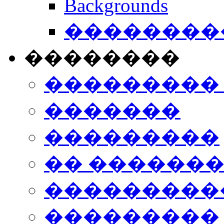
Backgrounds
���������
��������
���������
�������
���������
�� ������
���������
���������