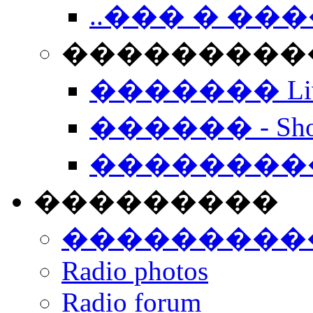
..��� � �
���������� -
������� Live
������ - Sho
��������
���������
���������
Radio photos
Radio forum