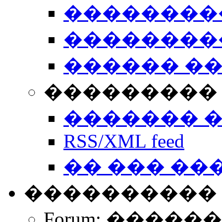
��������
��������
������ �
��������� 
������� 
RSS/XML feed
�� ��� ��
����������
Forum: �����