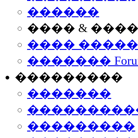
������
���� & ���
���� ����
������� Foru
���������
�������
����������
���������