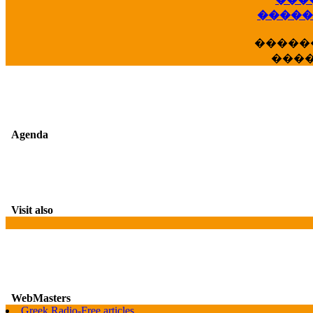
��
�����
�����
���
Agenda
Visit also
WebMasters
G
Greek Radio-Free articles