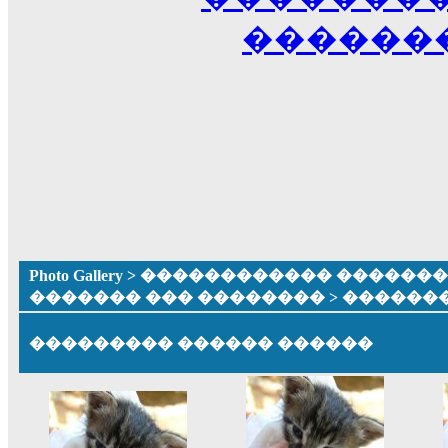
������
Photo Gallery
>
������������ �������� ����
������� ��� ��������
> ������
��������� ������ ������