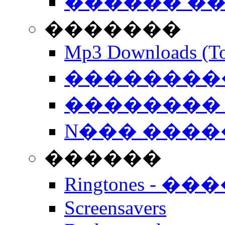
������ �
�������
Mp3 Downloads (To
�����������
�������� 
N��� �����
������
Ringtones - ��
Screensavers