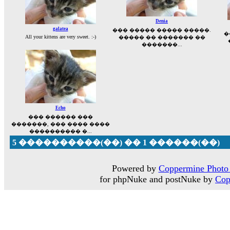
Denia
galatea
��� ����� ����� �����.
�
All your kittens are very sweet. :-)
����� �� ������� ��
�������...
Echo
��� ������ ���
�������, ��� ���� ����
���������� �...
5 ����������(��) �� 1 ������(��)
Powered by
Coppermine Photo 
for phpNuke and postNuke by
Cop