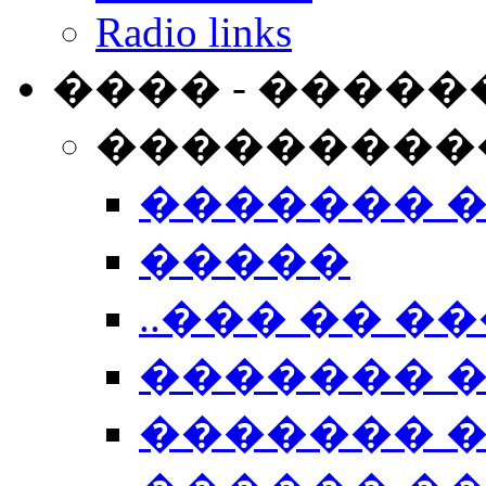
Radio links
���� - �����
���������
������� 
�����
..��� �� ��
������� 
������� �