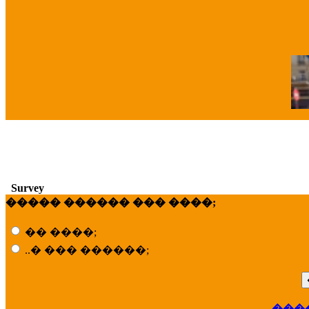
�
Survey
����� ������ ��� ����;
�� ����;
..� ��� ������;
���