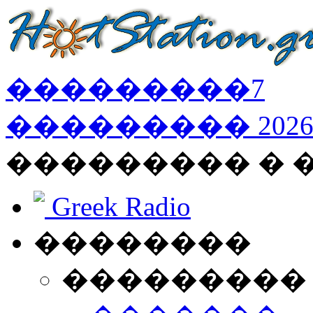
���������
7
���������
202
��������� � 
Greek Radio
��������
���������