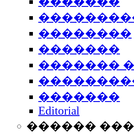
�������
��������
��������
�������
������� 
��������
�������
Editorial
������ ��