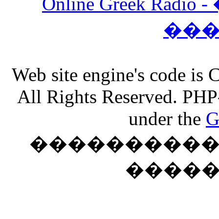
Online Greek Ra
��
Web site engine's code is
All Rights Reserved. PHP
under the
G
���������� �
����