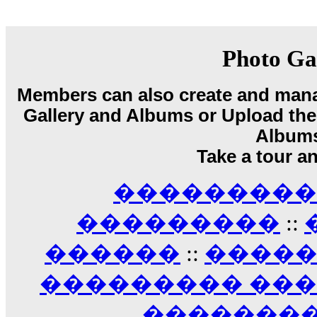
18:59
echo :
��� ��� �������! �� �� ���� �
��� ��� ������ '������'...
17:14
Photo Ga
LavantiS :
Echo, ���� �� ������� �� ��
�������������� ��������!
����
Members can also create and mana
������ �� �����.. "������" ��� �������
Gallery and Albums or Upload their
15:33
echo :
��������� ����, ��������� ��� 
Album
����� ��������� �� �����������
Take a tour a
������! ��� ������ �� �����...
14:16
��������� A
LavantiS :
������� ���� ���� ������;
18:01
���������
::
������
::
����
��������� ��
��������