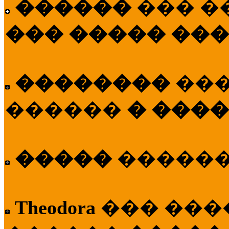
������
��� �
��� ����� ��
��������
��
������
� ����
�����
�����
Theodora
��� ��