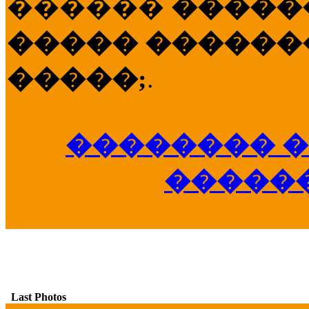
������
�����
����� �������
�����;
.
�������� �
�����
Last Photos