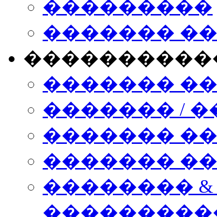
���������
������� �
����������
������� �
������� / �
������� �
������� ��� n
�������� &
���������