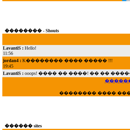
�������� - Shouts
LavantiS :
Hello!
11:56
jordan4 :
K�������� ���� ����� !!!
19:45
LavantiS :
ooops! ���� �� ����! �� �� �
���; ���� ��� ��� �������� ���� �
15:07
������
Dimitris_P :
���� ����� �������� ���� 
21:20
�������� ���� ��
LavantiS :
����� ���� ������� ��� ���
������� �����?" ..............���� �
�������...
16:40
veronica :
E���� 2012 ��� ����� ��� ��
������ sites