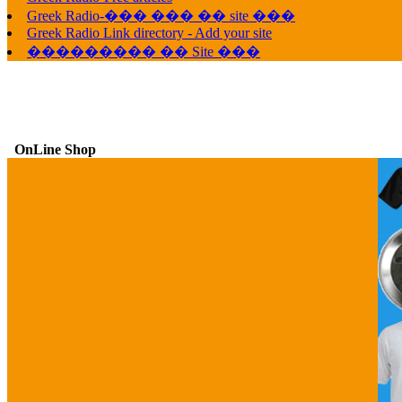
Greek Radio-��� ��� �� site ���
Greek Radio Link directory - Add your site
��������� �� Site ���
OnLine Shop
G