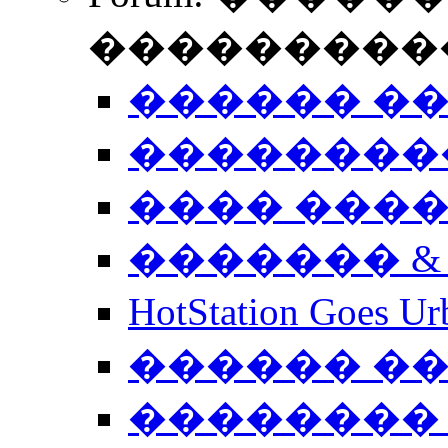
����������
������ �
��������
���� ���
������� &
HotStation Goe
������ �
�������� 