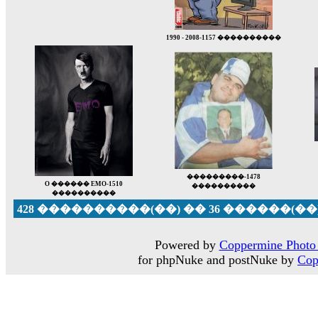
1990 - 2008-1157 ����������
���������-1478
O ������ EMO-1510
����������
����������
428 ����������(��) �� 36 ������(��
Powered by
Coppermine Photo 
for phpNuke and postNuke by
Cop