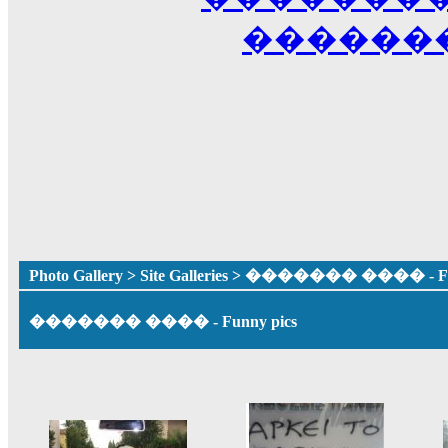
������
Photo Gallery
>
Site Galleries
> ������� ���� - Fun
������� ���� - Funny pics