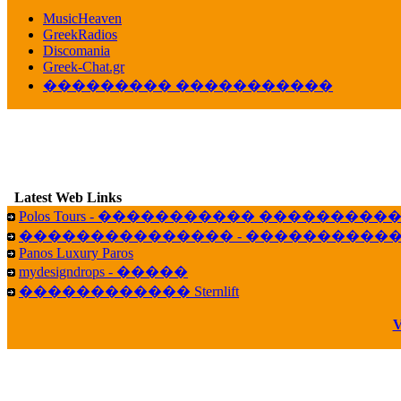
������� ��������� ���� ������ 
MusicHeaven
16:39
GreekRadios
veronica :
[
URL
] ���� ���;
Discomania
10:19
Greek-Chat.gr
��������� �����������
LavantiS :
���� ����� � ������� �����
16:11
veronica :
����� ��� 13 ������.. ��� ��
14:45
B
LavantiS :
�������� ��� ���� ��������!
15:18
Latest Web Links
Galatea :
Efharist&oacute;
Polos Tours - ����������� ��������
03:56
��������������� - �����������
LavantiS :
that's great news! ����� �� ������!
Panos Luxury Paros
14:35
mydesigndrops - �����
Galatea :
�� ����� ���� ������ ��� �������
������������ Sternlift
21:35
veronica :
Kalo 3hmero paidia se olous!
V
21:59
LavantiS :
�������� - ������ ������ , 4,
08:08
Dimitris_P :
fou fou 1 2