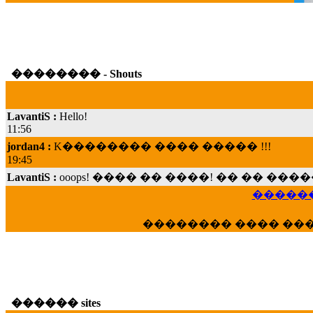
�������� - Shouts
LavantiS :
Hello!
11:56
jordan4 :
K�������� ���� ����� !!!
19:45
LavantiS :
ooops! ���� �� ����! �� �� �
���; ���� ��� ��� �������� ���� �
������
15:07
Dimitris_P :
���� ����� �������� ���� 
�������� ���� ��
21:20
LavantiS :
����� ���� ������� ��� ���
������� �����?" ..............���� �
�������...
16:40
������ sites
veronica :
E���� 2012 ��� ����� ��� ��