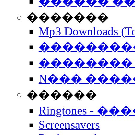
������ �
�������
Mp3 Downloads (To
�����������
�������� 
N��� �����
������
Ringtones - ��
Screensavers