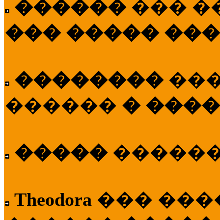
������
��� �
��� ����� ��
��������
��
������
� ����
�����
�����
Theodora
��� ��