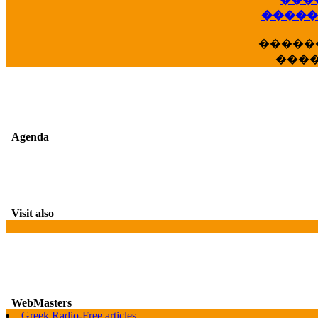
��
�����
�����
���
Agenda
Visit also
WebMasters
G
Greek Radio-Free articles