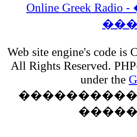
Online Greek Ra
��
Web site engine's code is
All Rights Reserved. PHP
under the
G
���������� �
����