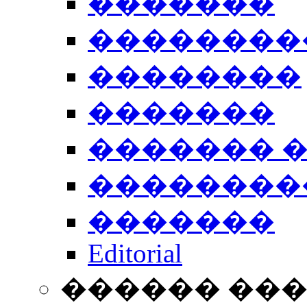
�������
��������
��������
�������
������� 
��������
�������
Editorial
������ ��