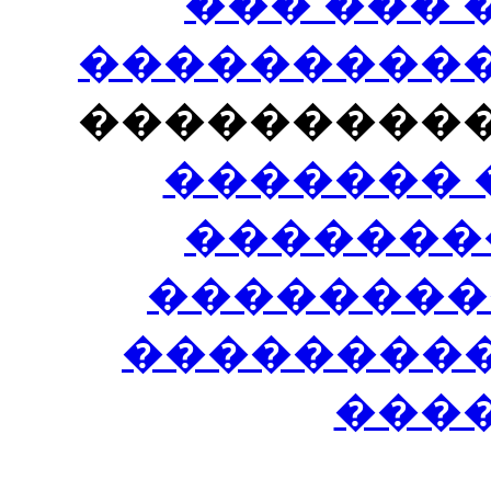
��� ���
�����������
���������
������� 
�������
��������
����������
���