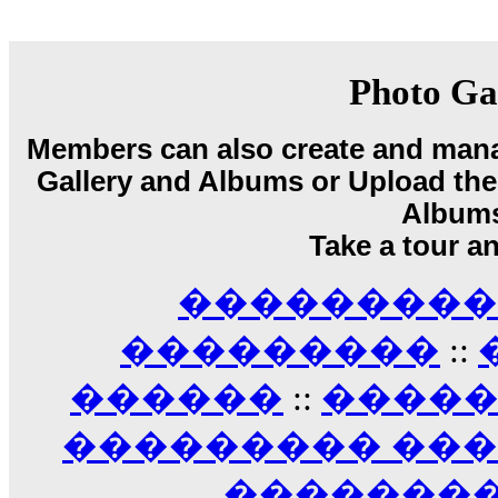
18:59
echo :
��� ��� �������! �� �� ���� �
��� ��� ������ '������'...
Photo Ga
17:14
LavantiS :
Echo, ���� �� ������� �� ��
�������������� ��������!
����
Members can also create and mana
������ �� �����.. "������" ��� �������
Gallery and Albums or Upload their
15:33
Album
echo :
��������� ����, ��������� ��� 
����� ��������� �� �����������
Take a tour a
������! ��� ������ �� �����...
14:16
��������� A
LavantiS :
������� ���� ���� ������;
18:01
���������
::
������
::
����
��������� ��
��������