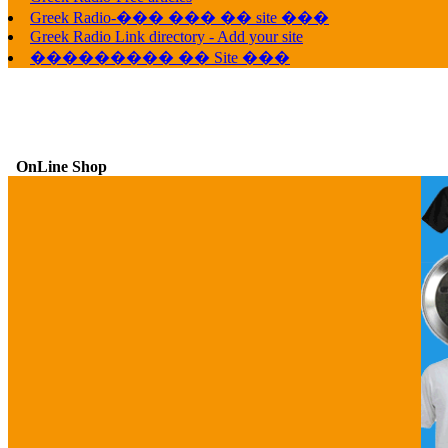
Greek Radio-��� ��� �� site ���
Greek Radio Link directory - Add your site
��������� �� Site ���
OnLine Shop
G