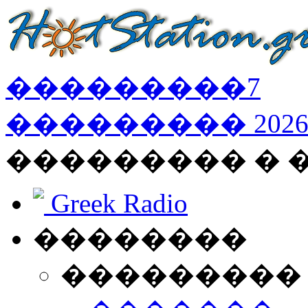
���������
7
���������
202
��������� � 
Greek Radio
��������
���������