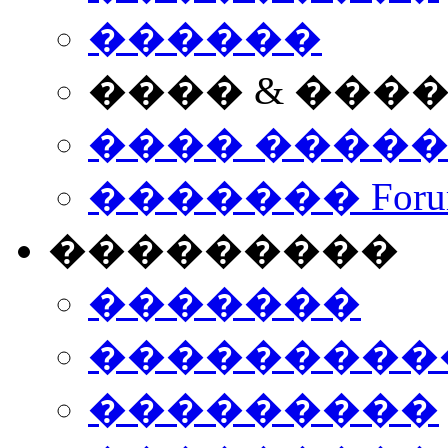
������
���� & ���
���� ����
������� Foru
���������
�������
����������
���������