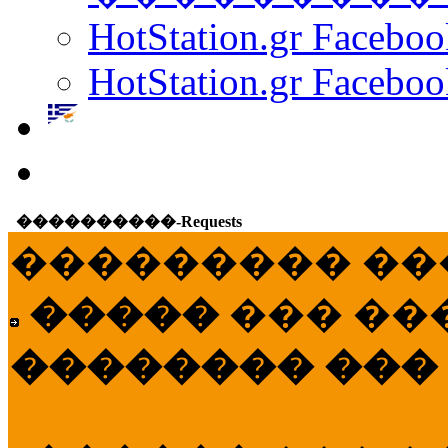
HotStation.gr Facebo
HotStation.gr Faceboo
����������-Requests
��������� ��
�����
��� ��
�������� ���