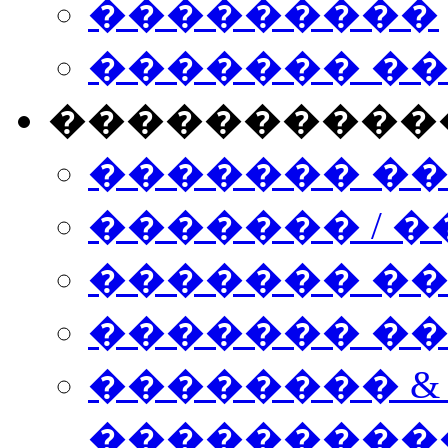
���������
������� �
����������
������� �
������� / �
������� �
������� ��� n
�������� &
���������