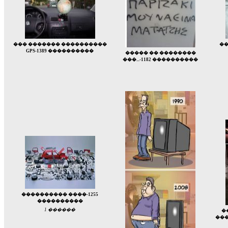
��� ������� ����������
��
GPS-1389 ����������
����� �� ��������
���...-1182 ����������
���������� ����-1255
����������
1 ������
�
���