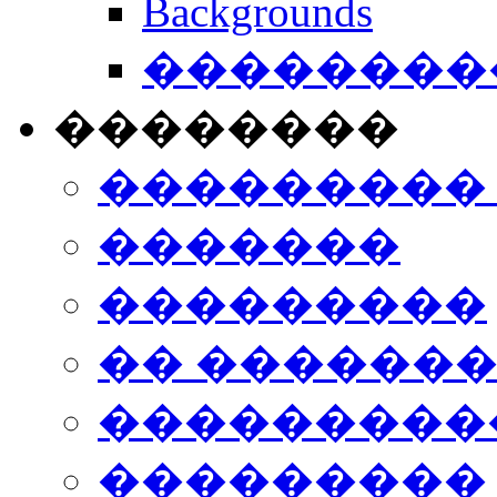
Backgrounds
���������
��������
���������
�������
���������
�� ������
���������
���������