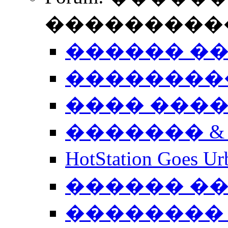
����������
������ �
��������
���� ���
������� &
HotStation Goe
������ �
�������� 