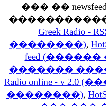
��� �� newsfeed
������������
Greek Radio 
��������)
,
Hot
feed (�����
������� ���
Radio online - v 
��������)
,
HotS