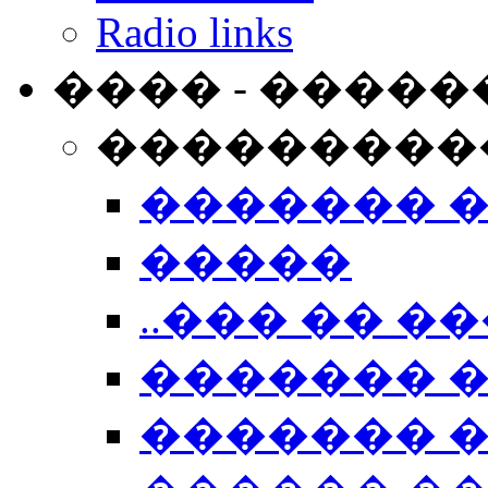
Radio links
���� - �����
���������
������� 
�����
..��� �� ��
������� 
������� �