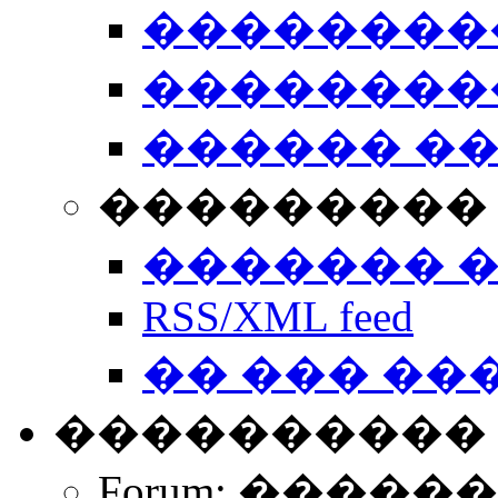
��������
��������
������ �
��������� 
������� 
RSS/XML feed
�� ��� ��
����������
Forum: �����