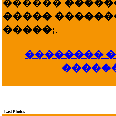
������
�����
����� �������
�����;
.
�������� �
�����
Last Photos