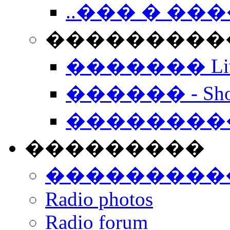
..��� � �
���������� -
������� Live
������ - Sho
��������
���������
���������
Radio photos
Radio forum