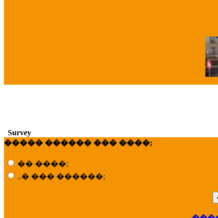
�
Survey
����� ������ ��� ����;
�� ����;
..� ��� ������;
���