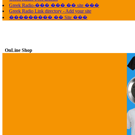
Greek Radio-��� ��� �� site ���
Greek Radio Link directory - Add your site
��������� �� Site ���
OnLine Shop
G