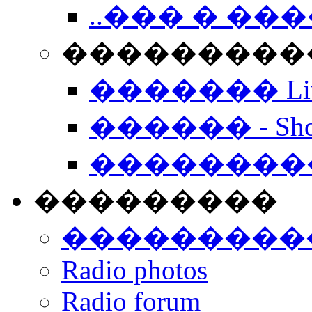
..��� � �
���������� -
������� Live
������ - Sho
��������
���������
���������
Radio photos
Radio forum