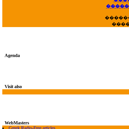
��
�����
�����
���
Agenda
Visit also
WebMasters
G
Greek Radio-Free articles