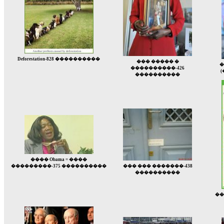
Deforestation-828 ����������
��� ����� �
�
����������-426
(
����������
���� Obama = ����
���������-375 ����������
��� ��� �������-438
����������
���