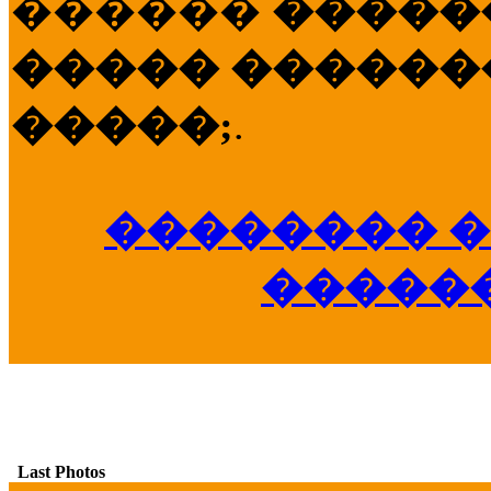
������
�����
����� �������
�����;
.
�������� �
�����
Last Photos