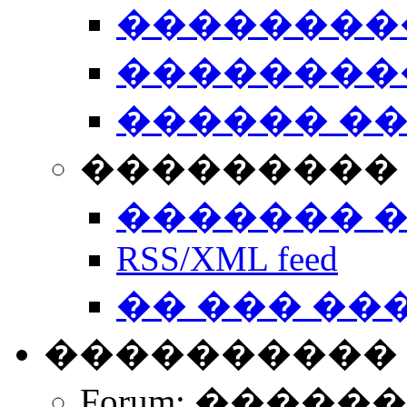
��������
��������
������ �
��������� 
������� 
RSS/XML feed
�� ��� ��
����������
Forum: �����