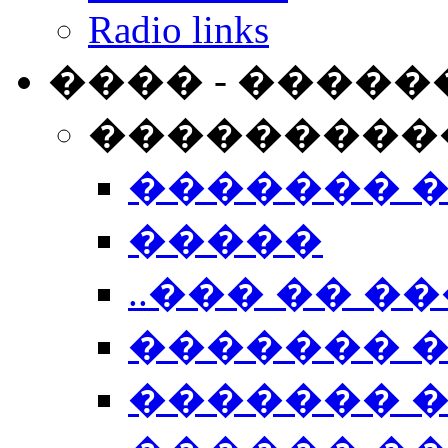
Radio links
���� - �����
���������
������� 
�����
..��� �� ��
������� 
������� �