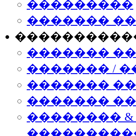
���������
������� �
����������
������� �
������� / �
������� �
������� ��� n
�������� &
���������