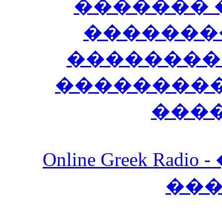
������� 
�������
��������
����������
���
Online Greek Ra
��