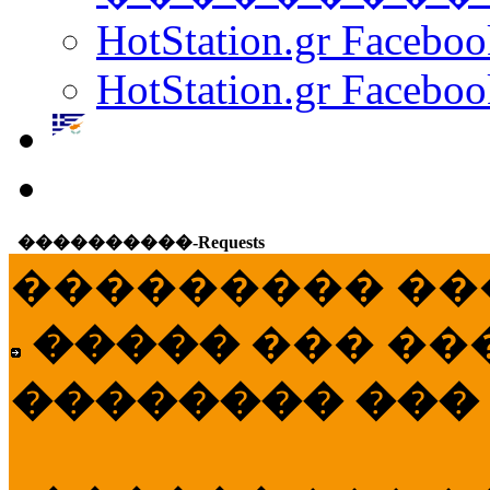
HotStation.gr Facebo
HotStation.gr Faceboo
����������-Requests
��������� ��
�����
��� ��
�������� ���