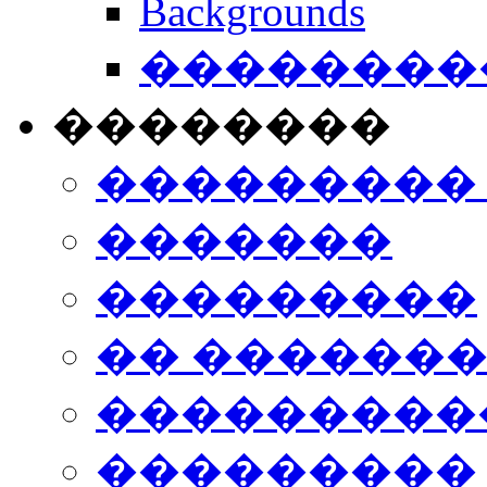
Backgrounds
���������
��������
���������
�������
���������
�� ������
���������
���������