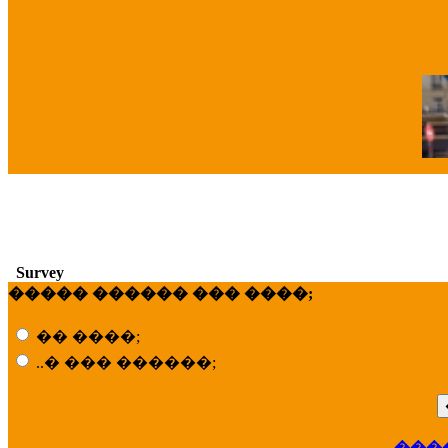
�
Survey
����� ������ ��� ����;
�� ����;
..� ��� ������;
���