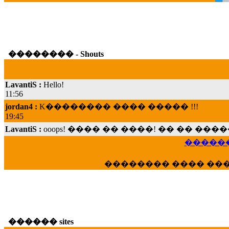
�������� - Shouts
LavantiS :
Hello!
11:56
jordan4 :
K�������� ���� ����� !!!
19:45
LavantiS :
ooops! ���� �� ����! �� �� �
���; ���� ��� ��� �������� ���� �
15:07
������
Dimitris_P :
���� ����� �������� ���� 
21:20
�������� ���� ��
LavantiS :
����� ���� ������� ��� ���
������� �����?" ..............���� �
�������...
16:40
������ sites
veronica :
E���� 2012 ��� ����� ��� ��