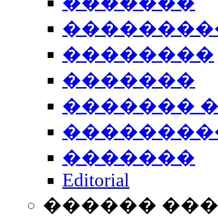
�������
��������
��������
�������
������� 
��������
�������
Editorial
������ ��