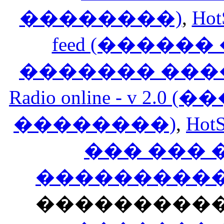
��������)
,
Hot
feed (�����
������� ���
Radio online - v 
��������)
,
HotS
��� ���
�����������
���������