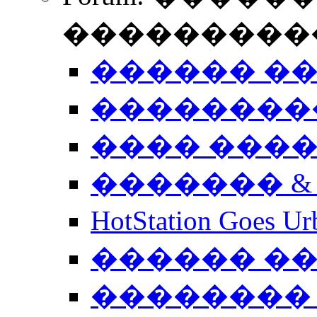
����������
������ �
��������
���� ���
������� &
HotStation Goe
������ �
�������� 