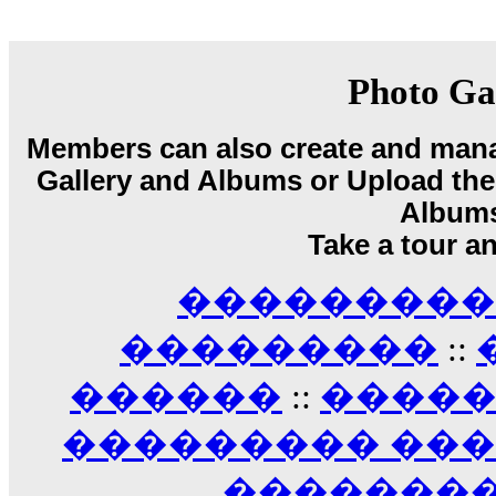
18:59
echo :
��� ��� �������! �� �� ���� �
��� ��� ������ '������'...
17:14
Photo Ga
LavantiS :
Echo, ���� �� ������� �� ��
�������������� ��������!
����
Members can also create and mana
������ �� �����.. "������" ��� �������
Gallery and Albums or Upload their
15:33
echo :
��������� ����, ��������� ��� 
Album
����� ��������� �� �����������
Take a tour a
������! ��� ������ �� �����...
14:16
��������� A
LavantiS :
������� ���� ���� ������;
18:01
���������
::
������
::
����
��������� ��
��������