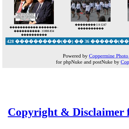
�������� 1/4-1247
����������� ������� -
����������
���������� - 11888-834
����������
428 ����������(��) �� 36 ������(��
Powered by
Coppermine Photo 
for phpNuke and postNuke by
Cop
Copyright & Disclaimer 