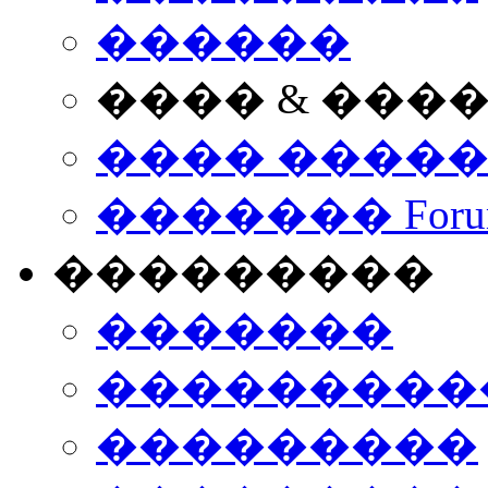
������
���� & ���
���� ����
������� Foru
���������
�������
����������
���������