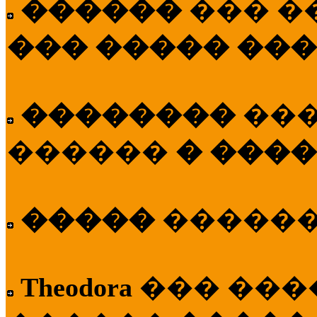
������
��� �
��� ����� ��
��������
��
������
� ����
�����
�����
Theodora
��� ��