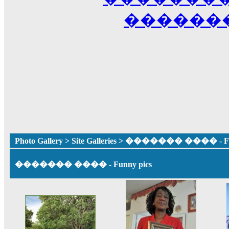
������
Photo Gallery
>
Site Galleries
> ������� ���� - Fun
������� ���� - Funny pics