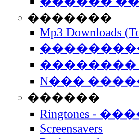
������ �
�������
Mp3 Downloads (To
�����������
�������� 
N��� �����
������
Ringtones - ��
Screensavers