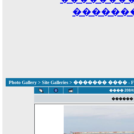
������
Photo Gallery
>
Site Galleries
> ������� ���� - Fun
���� 208/4
������ 