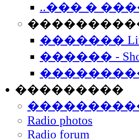
..��� � �
���������� -
������� Live
������ - Sho
��������
���������
���������
Radio photos
Radio forum