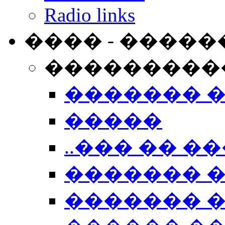
Radio links
���� - �����
���������
������� 
�����
..��� �� ��
������� 
������� �