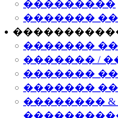
���������
������� �
����������
������� �
������� / �
������� �
������� ��� n
�������� &
���������