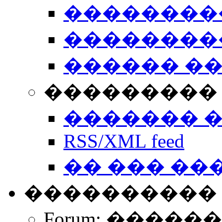
��������
��������
������ �
��������� 
������� 
RSS/XML feed
�� ��� ��
����������
Forum: �����