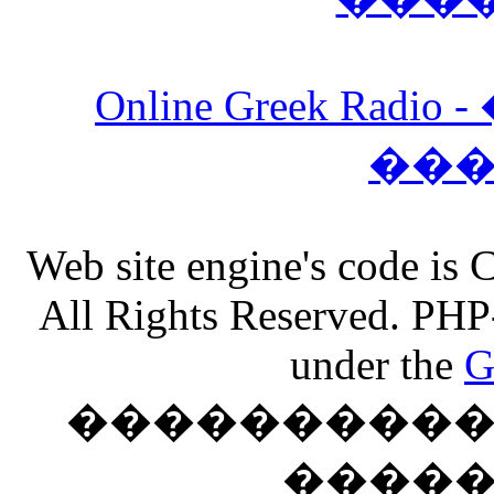
Online Greek Ra
��
Web site engine's code is
All Rights Reserved. PHP
under the
G
���������� �
����