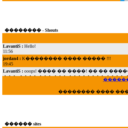
�������� - Shouts
LavantiS :
Hello!
11:56
jordan4 :
K�������� ���� ����� !!!
19:45
LavantiS :
ooops! ���� �� ����! �� �� �
���; ���� ��� ��� �������� ���� �
15:07
������
Dimitris_P :
���� ����� �������� ���� 
21:20
�������� ���� ��
LavantiS :
����� ���� ������� ��� ���
������� �����?" ..............���� �
�������...
16:40
veronica :
E���� 2012 ��� ����� ��� ��
������ sites