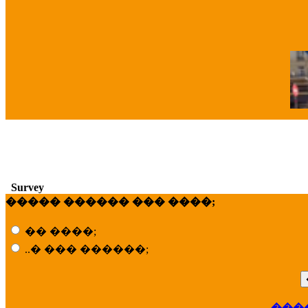
�
Survey
����� ������ ��� ����;
�� ����;
..� ��� ������;
���