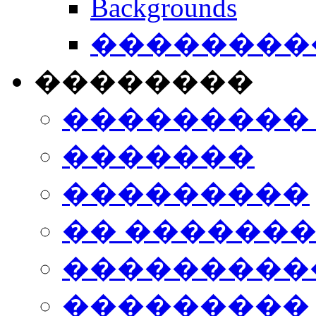
Backgrounds
���������
��������
���������
�������
���������
�� ������
���������
���������