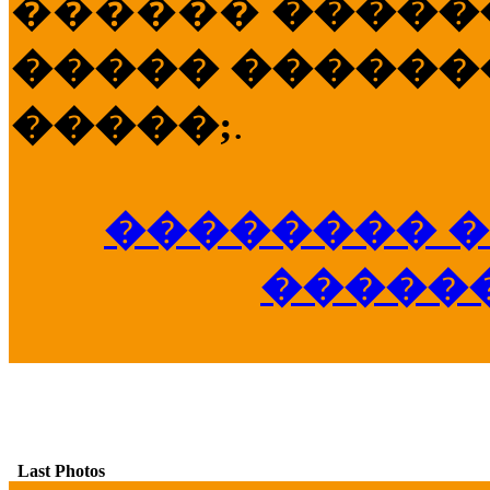
������
�����
����� �������
�����;
.
�������� �
�����
Last Photos