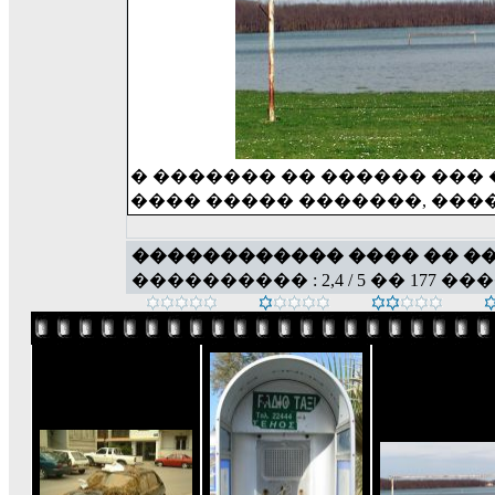
� ������� �� ������ ���
���� ����� �������, ���
������������ ���� �� �
���������� : 2,4 / 5 �� 177 ��