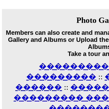
18:59
echo :
��� ��� �������! �� �� ���� �
��� ��� ������ '������'...
17:14
Photo Ga
LavantiS :
Echo, ���� �� ������� �� ��
�������������� ��������!
����
Members can also create and mana
������ �� �����.. "������" ��� �������
Gallery and Albums or Upload their
15:33
echo :
��������� ����, ��������� ��� 
Album
����� ��������� �� �����������
Take a tour a
������! ��� ������ �� �����...
14:16
��������� A
LavantiS :
������� ���� ���� ������;
18:01
���������
::
������
::
����
��������� ��
��������