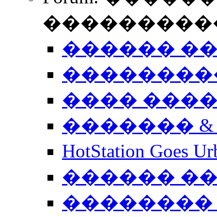
����������
������ �
��������
���� ���
������� &
HotStation Goe
������ �
�������� 