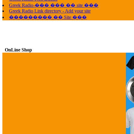
Greek Radio-��� ��� �� site ���
Greek Radio Link directory - Add your site
��������� �� Site ���
OnLine Shop
G