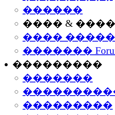
������
���� & ���
���� ����
������� Foru
���������
�������
����������
���������