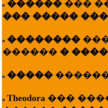
������
��� �
��� ����� ��
��������
��
������
� ����
�����
�����
Theodora
��� ��