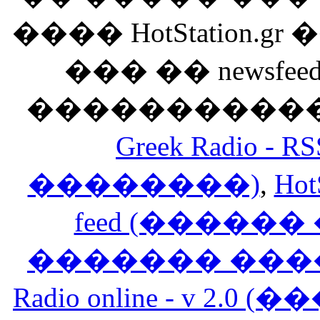
���� HotStation
��� �� newsfeed
������������
Greek Radio 
��������)
,
Hot
feed (�����
������� ���
Radio online - v 