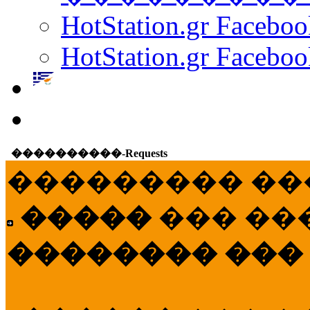
HotStation.gr Facebo
HotStation.gr Faceboo
����������-Requests
��������� ��
�����
��� ��
�������� ���