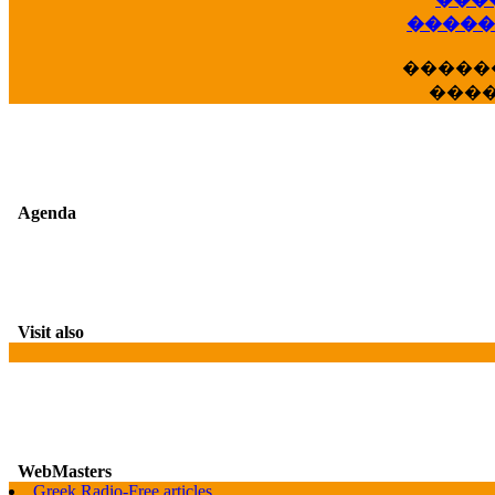
��
�����
�����
���
Agenda
Visit also
WebMasters
G
Greek Radio-Free articles