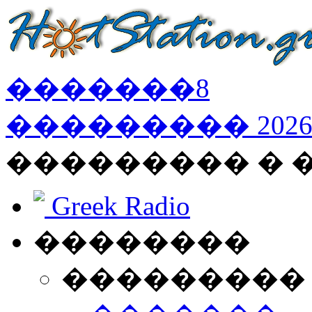
�������
8
���������
202
��������� �
Greek Radio
��������
���������