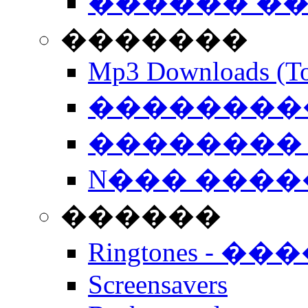
������ �
�������
Mp3 Downloads (To
�����������
�������� 
N��� �����
������
Ringtones - ��
Screensavers