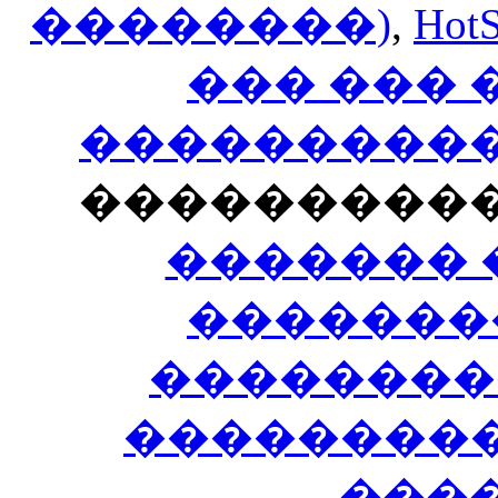
��������)
,
HotS
��� ���
�����������
���������
������� 
�������
��������
����������
���