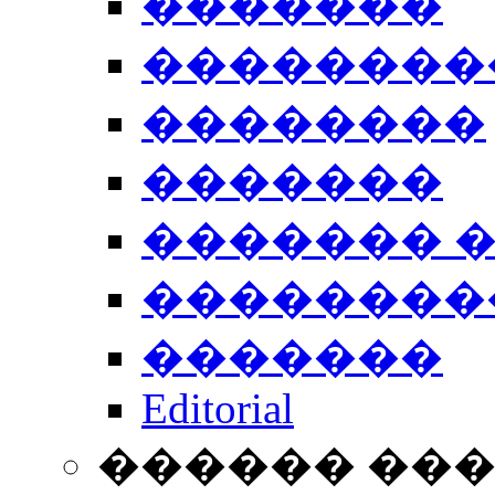
�������
��������
��������
�������
������� 
��������
�������
Editorial
������ ��