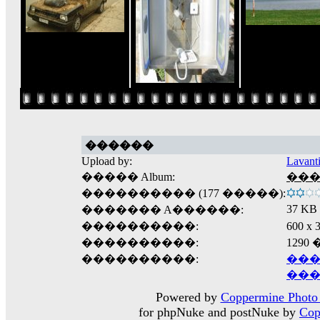
������
Upload by:
Lavant
����� Album:
����
���������� (177 �����):
37 KB
������� A������:
����������:
600 
����������:
1290
����������:
���
���
Powered by
Coppermine Photo 
for phpNuke and postNuke by
Cop