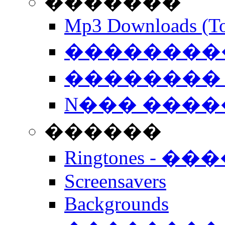
�������
Mp3 Downloads (To
�����������
�������� 
N��� �����
������
Ringtones - ��
Screensavers
Backgrounds