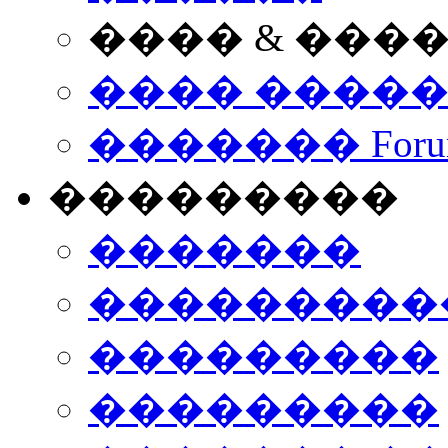
���� & ���
���� ����
������� Foru
���������
�������
����������
���������
���������