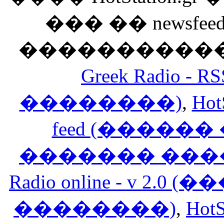
��� �� newsfeed
������������
Greek Radio 
��������)
,
Hot
feed (�����
������� ���
Radio online - v 
��������)
,
HotS