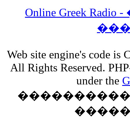
Online Greek Ra
��
Web site engine's code is
All Rights Reserved. PHP
under the
G
���������� �
����