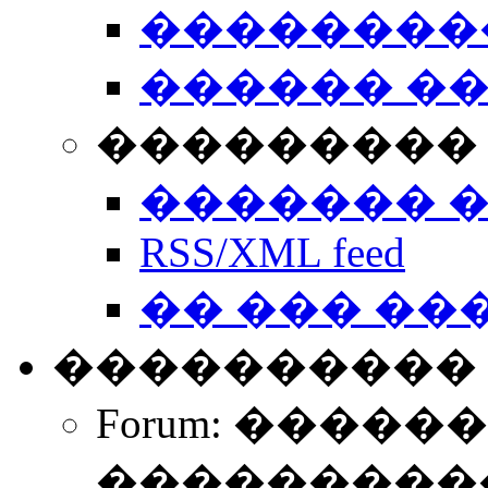
��������
������ �
��������� 
������� 
RSS/XML feed
�� ��� ��
����������
Forum: �����
����������