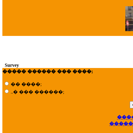
�
Survey
����� ������ ��� ����;
�� ����;
..� ��� ������;
���
��
�����