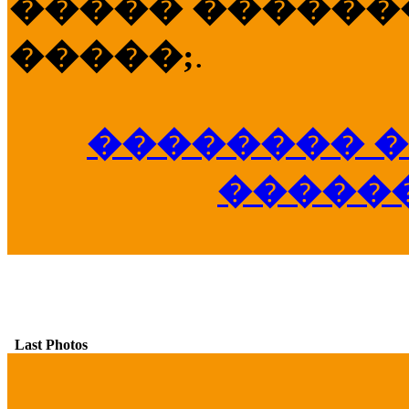
����� �������
�����;
.
�������� �
�����
Last Photos