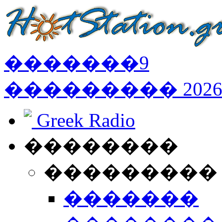
�������
9
���������
202
Greek Radio
��������
���������
�������