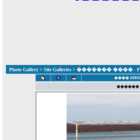
Photo Gallery
>
Site Galleries
> ������� ���� - Fun
���� 208/4
������ 