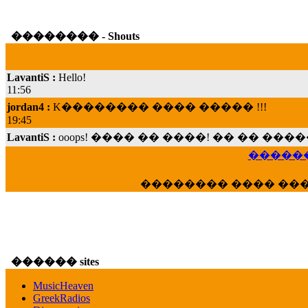
�������� - Shouts
LavantiS :
Hello!
11:56
jordan4 :
K�������� ���� ����� !!!
19:45
LavantiS :
ooops! ���� �� ����! �� �� �
���; ���� ��� ��� �������� ���� �
15:07
������
Dimitris_P :
���� ����� �������� ���� 
21:20
�������� ���� ��
LavantiS :
����� ���� ������� ��� ���
������� �����?" ..............���� �
�������...
16:40
veronica :
E���� 2012 ��� ����� ��� ��
������ sites
������� ��������� ���� ������ 
MusicHeaven
16:39
GreekRadios
veronica :
[
URL
] ���� ���;