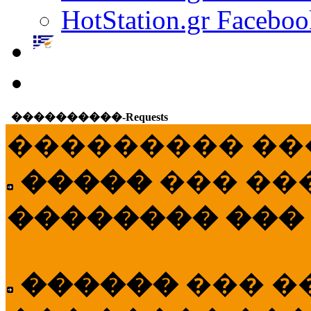
HotStation.gr Faceboo
����������-Requests
��������� ��
�����
��� ��
�������� ���
������
��� �