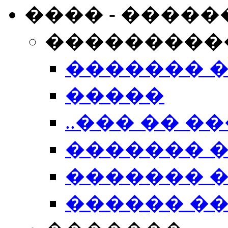
���� - �����
���������
������� 
�����
..��� �� ��
������� 
������� �
������ �