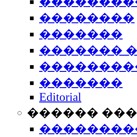
��������
��������
�������
������� 
��������
�������
Editorial
������ ��
��������