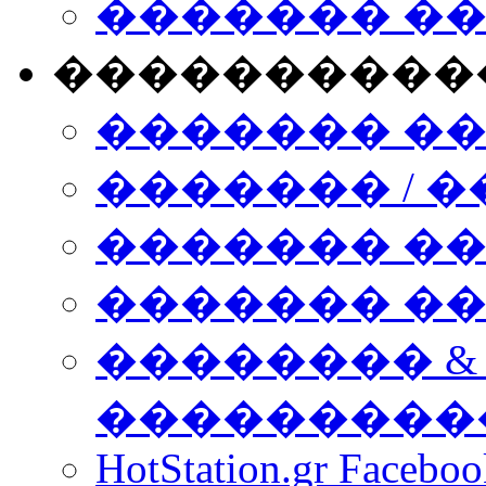
������� �
����������
������� �
������� / �
������� �
������� ��� n
�������� &
���������
HotStation.gr Facebo