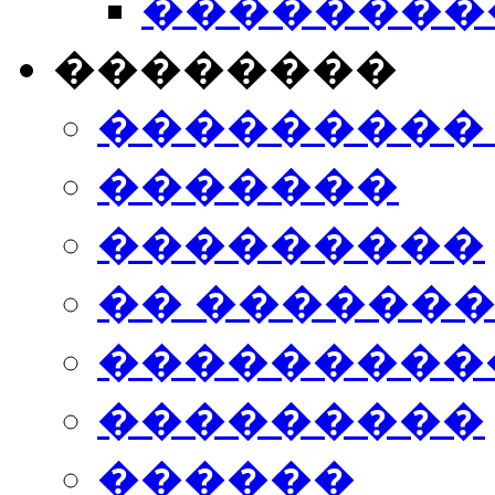
���������
��������
���������
�������
���������
�� ������
���������
���������
������