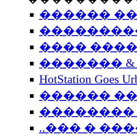
������ �
��������
���� ���
������� &
HotStation Goe
������ �
�������� 
..��� � �