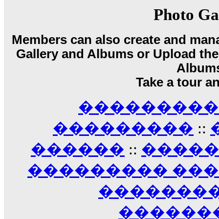
17:14
Photo Ga
LavantiS :
Echo, ���� �� ������� �� ��
�������������� ��������!
����
Members can also create and mana
������ �� �����.. "������" ��� �������
Gallery and Albums or Upload their
15:33
echo :
��������� ����, ��������� ��� 
Album
����� ��������� �� �����������
Take a tour a
������! ��� ������ �� �����...
14:16
��������� A
LavantiS :
������� ���� ���� ������;
18:01
���������
::
������
::
����
��������� ��
��������
������