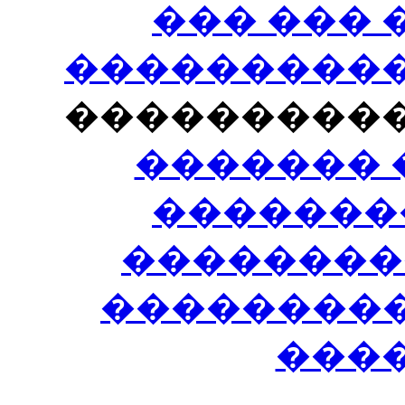
��� ���
�����������
���������
������� 
�������
��������
����������
���