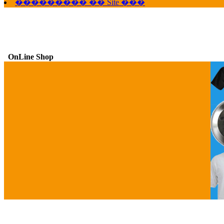
��������� �� Site ���
OnLine Shop
G