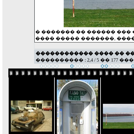
� ������� �� ������ ���
���� ����� �������, ���
������������ ���� �� �
���������� : 2,4 / 5 �� 177 ��