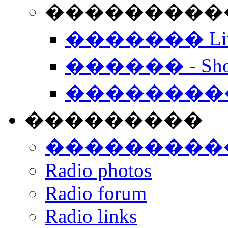
���������� -
������� Live
������ - Sho
��������
���������
���������
Radio photos
Radio forum
Radio links