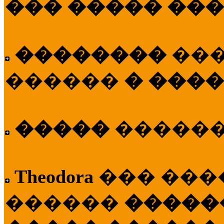
��� ����� ��
��������
��
������
� ����
�����
�����
Theodora
��� ��
������
�����