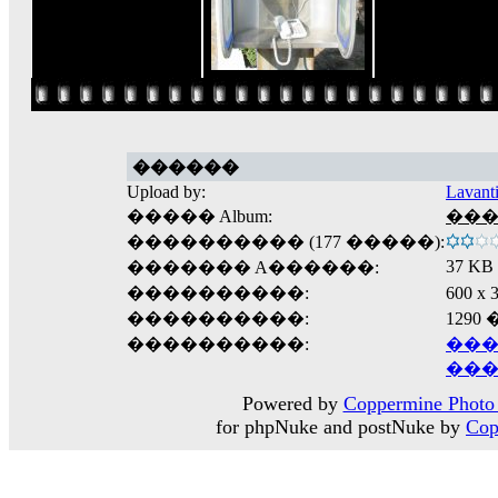
������
Upload by:
Lavant
����� Album:
����
���������� (177 �����):
37 KB
������� A������:
����������:
600 
����������:
1290
����������:
���
���
Powered by
Coppermine Photo 
for phpNuke and postNuke by
Cop