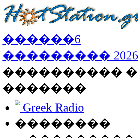
������
6
���������
202
���������� �
�������
Greek Radio
��������