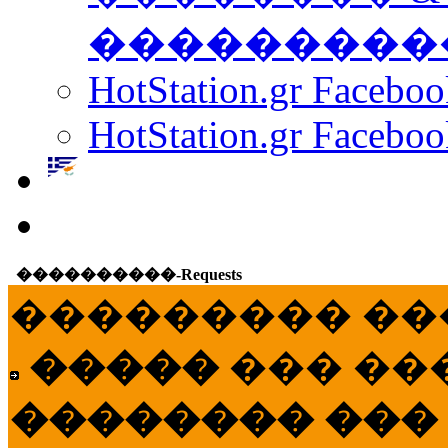
���������
HotStation.gr Facebo
HotStation.gr Faceboo
����������-Requests
��������� ��
�����
��� ��
�������� ���