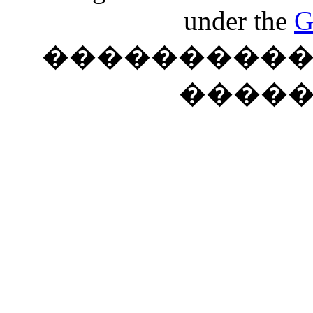
under the
G
���������� �
����