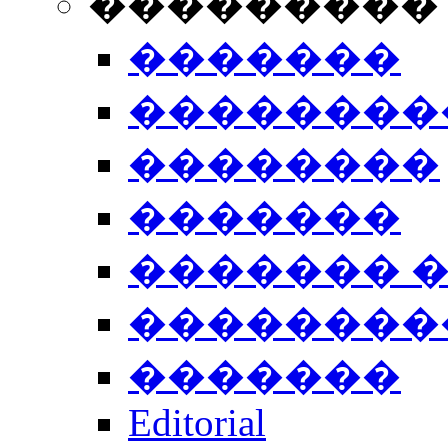
���������
�������
��������
��������
�������
������� 
��������
�������
Editorial