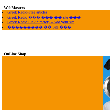
G
WebMasters
Greek Radio-Free articles
Greek Radio-��� ��� �� site ���
Greek Radio Link directory - Add your site
��������� �� Site ���
OnLine Shop
G