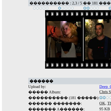
���������� : 2,3 / 5 �� 181 ��
������
Upload by:
Deep_O
Chris 
����� Album:
���������� (181 �����):
OK,
T
������ �������:
95 KB
������� A������: