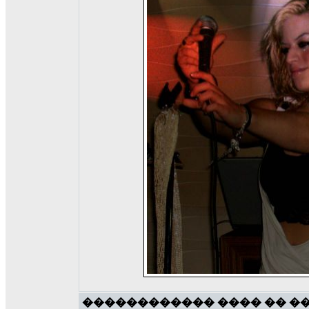
������������ ���� �� �