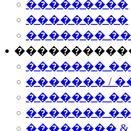
���������
���������
������� �
����������
������� �
������� / �
������� �
������� ��� n
�������� &