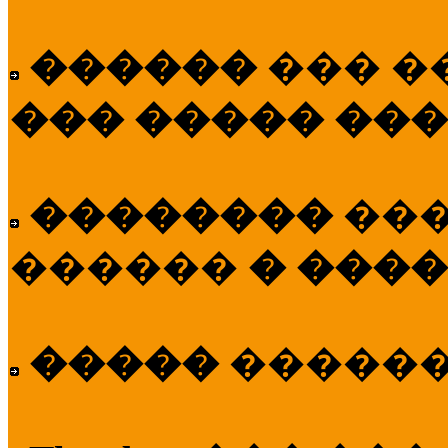
������
��� �
��� ����� ��
��������
��
������
� ����
�����
�����