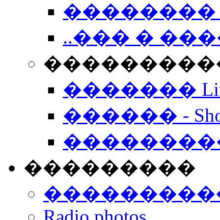
�������� 
..��� � �
���������� -
������� Live
������ - Sho
��������
���������
���������
Radio photos