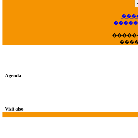
��
���
�����
�����
���
Agenda
Visit also