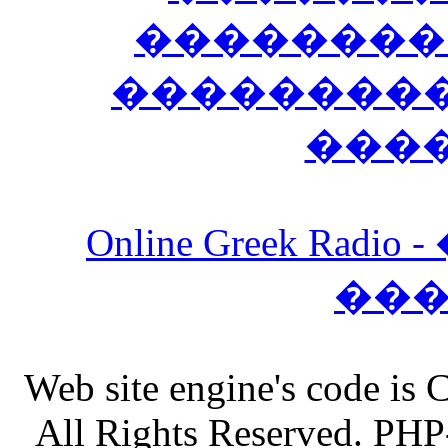
��������
����������
���
Online Greek Ra
��
Web site engine's code is
All Rights Reserved. PHP