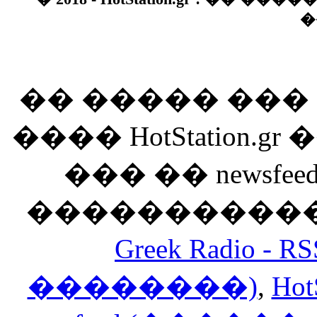
�
�� ����� ��
���� HotStation
��� �� newsfeed
������������
Greek Radio 
��������)
,
Hot