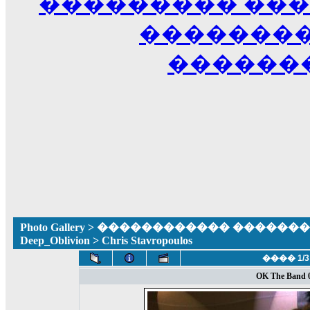
��������� ��
��������
������
Photo Gallery
>
������������ �������� ����
Deep_Oblivion
> Chris Stavropoulos
���� 1/3
OK The Band 