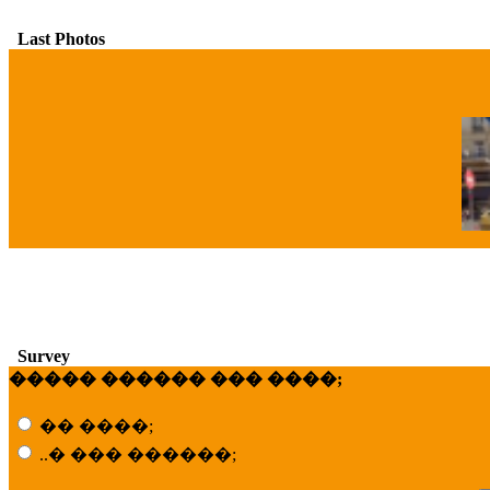
Last Photos
�
Survey
����� ������ ��� ����;
�� ����;
..� ��� ������;