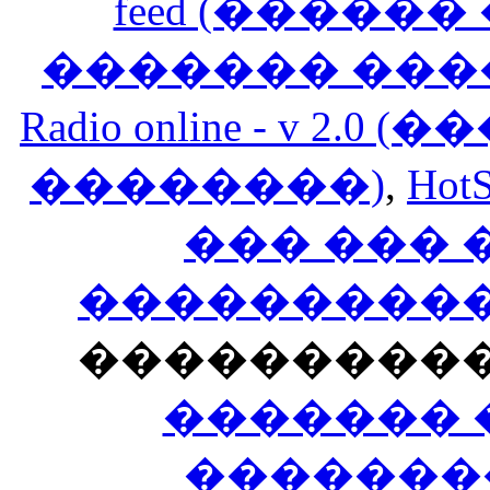
feed (�����
������� ���
Radio online - v 
��������)
,
HotS
��� ���
�����������
���������
������� 
�������