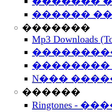
������� �
������ �
�������
Mp3 Downloads (To
�����������
�������� 
N��� �����
������
Ringtones - ��