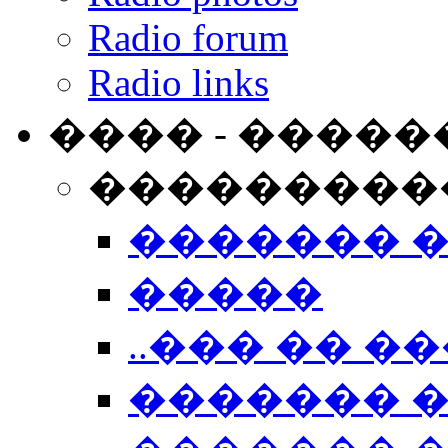
Radio forum
Radio links
���� - �����
���������
������� 
�����
..��� �� ��
������� 