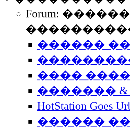
Forum: �����
����������
������ �
��������
���� ���
������� &
HotStation Goe
������ �