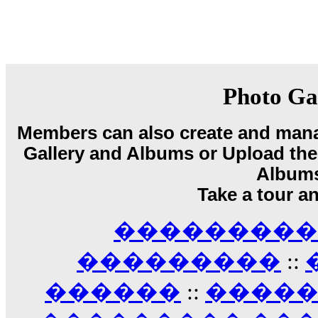
08:08
Dimitris_P :
fou fou 1 2
18:59
echo :
��� ��� �������! �� �� ���� �
��� ��� ������ '������'...
17:14
Photo Ga
LavantiS :
Echo, ���� �� ������� �� ��
�������������� ��������!
����
Members can also create and mana
������ �� �����.. "������" ��� �������
15:33
Gallery and Albums or Upload their
echo :
��������� ����, ��������� ��� 
Album
����� ��������� �� �����������
Take a tour a
������! ��� ������ �� �����...
14:16
��������� A
LavantiS :
������� ���� ���� ������;
18:01
���������
::
������
::
����