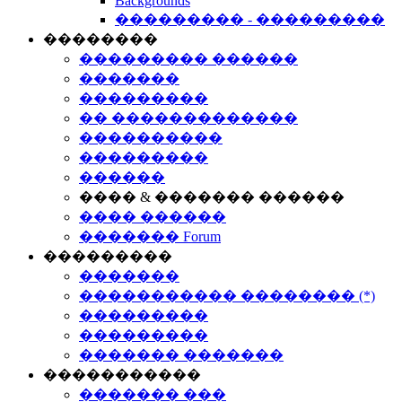
Backgrounds
��������� - ���������
��������
��������� ������
�������
���������
�� �������������
����������
���������
������
���� & ������� ������
���� ������
������� Forum
���������
�������
����������� �������� (*)
���������
���������
������� �������
�����������
������� ���