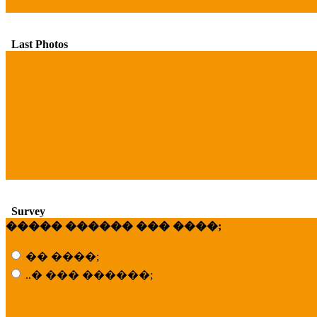
Last Photos
Survey
����� ������ ��� ����;
�� ����;
..� ��� ������;