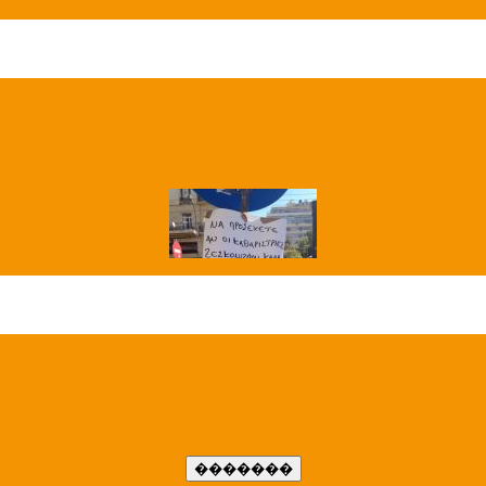
��� ����
�����..