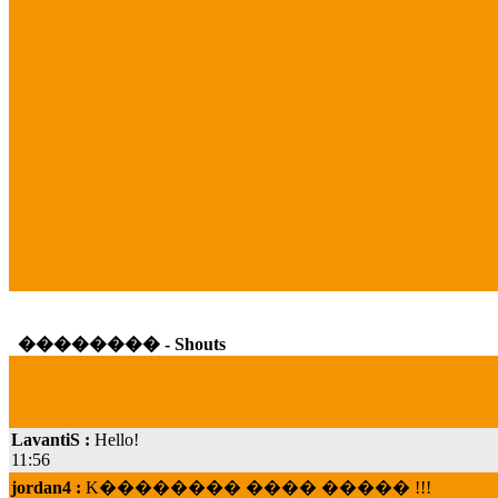
�������� - Shouts
LavantiS :
Hello!
11:56
jordan4 :
K�������� ���� ����� !!!
19:45