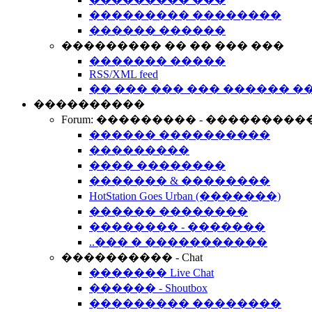
��������� ��������
������ ������
��������� �� �� ��� ���
������� �����
RSS/XML feed
�� ��� ��� ��� ������ �
����������
Forum: ��������� - ���������
������ ����������
���������
���� ��������
������� & ��������
HotStation Goes Urban (�������)
������ ��������
�������� - �������
..��� � �����������
���������� - Chat
������� Live Chat
������ - Shoutbox
��������� ��������