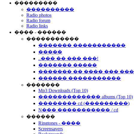
���������
����������
Radio photos
Radio forum
Radio links
���� - ������
�����������
������� �����������
�����
..��� �� ��� ���!
������� �����
������� �� ���� ��� ��
������ �����������
�������
Mp3 Downloads (Top 10)
������������� albums (Top 10)
�������� cd (���������)
N��� ����������� / cd
������
Ringtones - ����
Screensavers