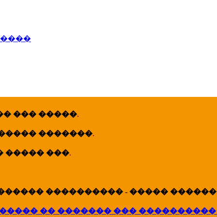
�����
� ��� �����
.
 ����� �������
.
� ����� ���
.
������ ���������� - ����� �������
����� �� ������� ��� ����������