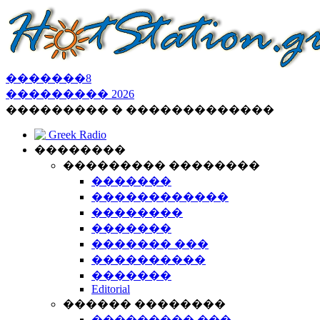
�������
8
���������
2026
��������� � �������������
Greek Radio
��������
��������� ��������
�������
������������
��������
�������
������� ���
����������
�������
Editorial
������ ��������
��������� ���