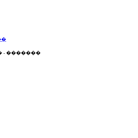
��
� - �������