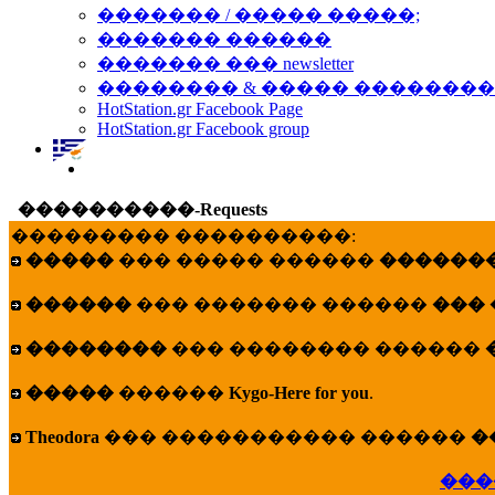
������� / ����� �����;
������� ������
������� ��� newsletter
�������� & ����� �������
HotStation.gr Facebook Page
HotStation.gr Facebook group
����������-Requests
��������� ����������:
�����
��� ����� ������
�������
������
��� ������� ������
���
��������
��� �������� ������
�����
������
Kygo-Here for you
.
Theodora
��� ����������� ������
�
���