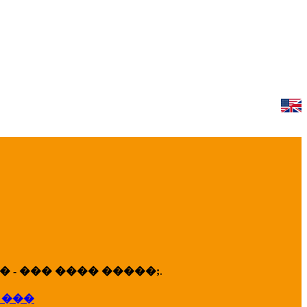
 - ��� ���� �����;
.
 ���