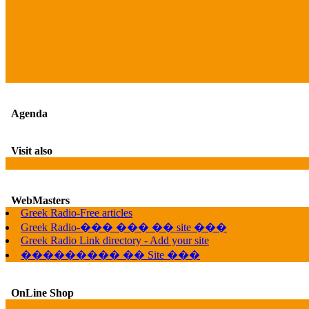
Agenda
Visit also
WebMasters
Greek Radio-Free articles
Greek Radio-��� ��� �� site ���
Greek Radio Link directory - Add your site
��������� �� Site ���
OnLine Shop