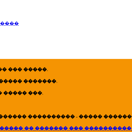
�����
� ��� �����
.
 ����� �������
.
� ����� ���
.
������ ���������� - ����� �������
����� �� ������� ��� ����������