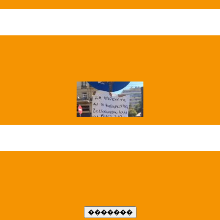
��� ����
�����..