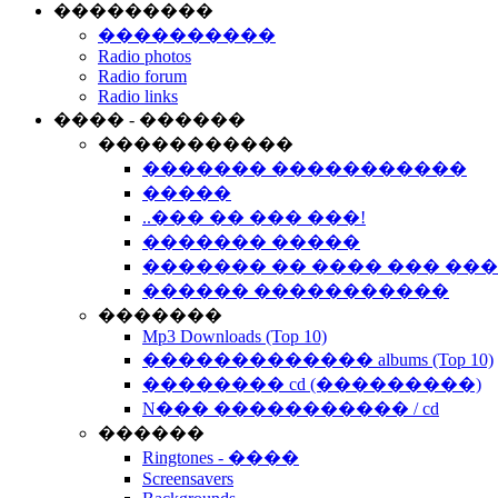
���������
����������
Radio photos
Radio forum
Radio links
���� - ������
�����������
������� �����������
�����
..��� �� ��� ���!
������� �����
������� �� ���� ��� ��
������ �����������
�������
Mp3 Downloads (Top 10)
������������� albums (Top 10)
�������� cd (���������)
N��� ����������� / cd
������
Ringtones - ����
Screensavers