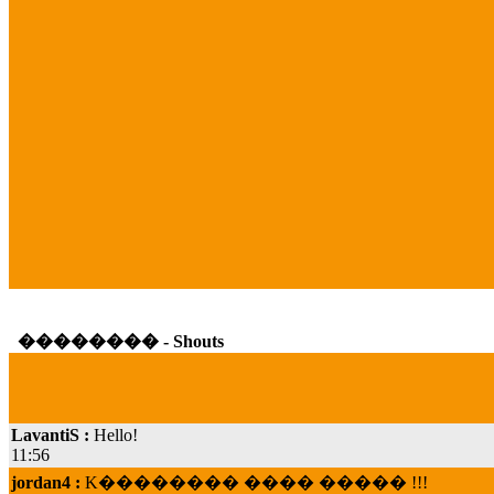
�������� - Shouts
LavantiS :
Hello!
11:56
jordan4 :
K�������� ���� ����� !!!
19:45