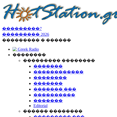
���������
7
���������
2026
��������� � ������
Greek Radio
��������
��������� ��������
�������
������������
��������
�������
������� ���
����������
�������
Editorial
������ ��������
��������� ���