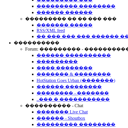
��������� ��������
������ ������
��������� �� �� ��� ���
������� �����
RSS/XML feed
�� ��� ��� ��� ������ �
����������
Forum: ��������� - ���������
������ ����������
���������
���� ��������
������� & ��������
HotStation Goes Urban (�������)
������ ��������
�������� - �������
..��� � �����������
���������� - Chat
������� Live Chat
������ - Shoutbox
��������� ��������