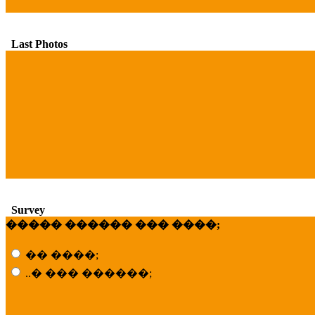
Last Photos
Survey
����� ������ ��� ����;
�� ����;
..� ��� ������;