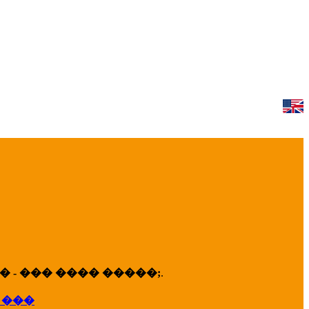
 - ��� ���� �����;
.
 ���