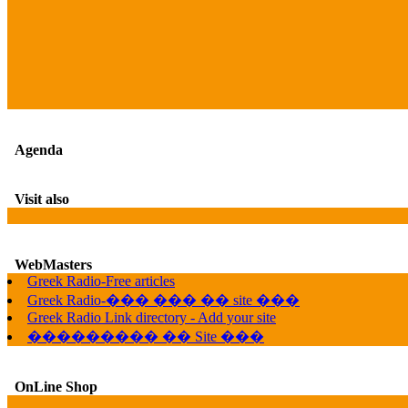
Agenda
Visit also
WebMasters
Greek Radio-Free articles
Greek Radio-��� ��� �� site ���
Greek Radio Link directory - Add your site
��������� �� Site ���
OnLine Shop