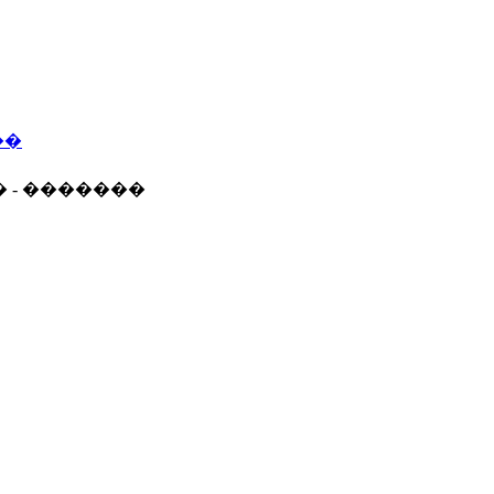
��
� - �������