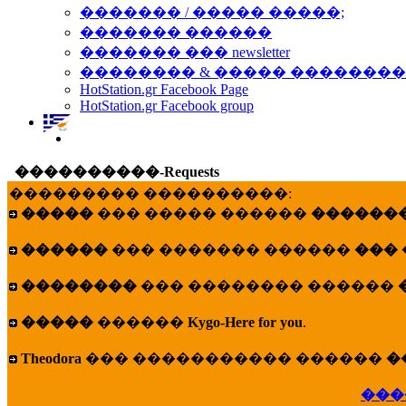
������� / ����� �����;
������� ������
������� ��� newsletter
�������� & ����� �������
HotStation.gr Facebook Page
HotStation.gr Facebook group
����������-Requests
��������� ����������:
�����
��� ����� ������
�������
������
��� ������� ������
���
��������
��� �������� ������
�����
������
Kygo-Here for you
.
Theodora
��� ����������� ������
�
���