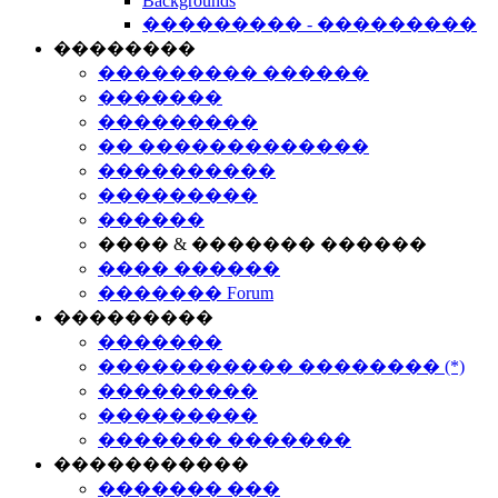
Backgrounds
��������� - ���������
��������
��������� ������
�������
���������
�� �������������
����������
���������
������
���� & ������� ������
���� ������
������� Forum
���������
�������
����������� �������� (*)
���������
���������
������� �������
�����������
������� ���