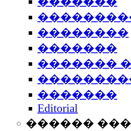
�������
��������
��������
�������
������� 
��������
�������
Editorial
������ ��