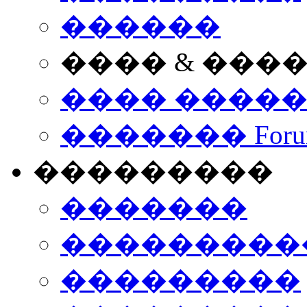
������
���� & ���
���� ����
������� Foru
���������
�������
����������
���������