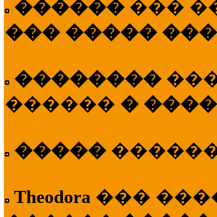
������
��� �
��� ����� ��
��������
��
������
� ����
�����
�����
Theodora
��� ��