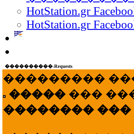
HotStation.gr Facebo
HotStation.gr Faceboo
����������-Requests
��������� ��
�����
��� ��
�������� ���