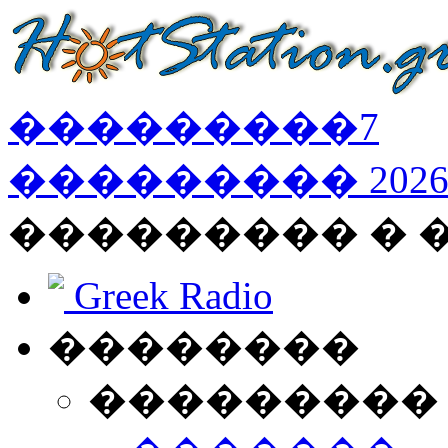
���������
7
���������
202
��������� � 
Greek Radio
��������
���������