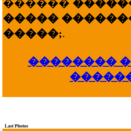
������
�����
����� �������
�����;
.
�������� �
�����
Last Photos