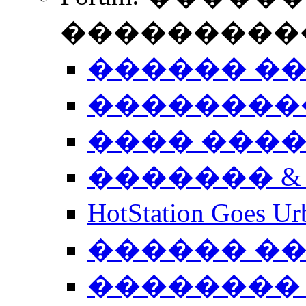
����������
������ �
��������
���� ���
������� &
HotStation Goe
������ �
�������� 