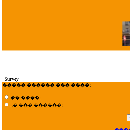
�
Survey
����� ������ ��� ����;
�� ����;
..� ��� ������;
���