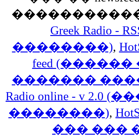
������������
Greek Radio 
��������)
,
Hot
feed (�����
������� ���
Radio online - v 
��������)
,
HotS
��� ���