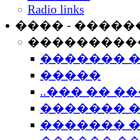
Radio links
���� - �����
���������
������� 
�����
..��� �� ��
������� 
������� �