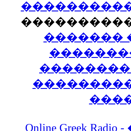
�����������
���������
������� 
�������
��������
����������
���
Online Greek Ra