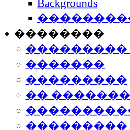
Backgrounds
���������
��������
���������
�������
���������
�� ������
���������
���������