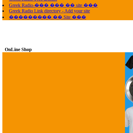
Greek Radio-��� ��� �� site ���
Greek Radio Link directory - Add your site
��������� �� Site ���
OnLine Shop
G