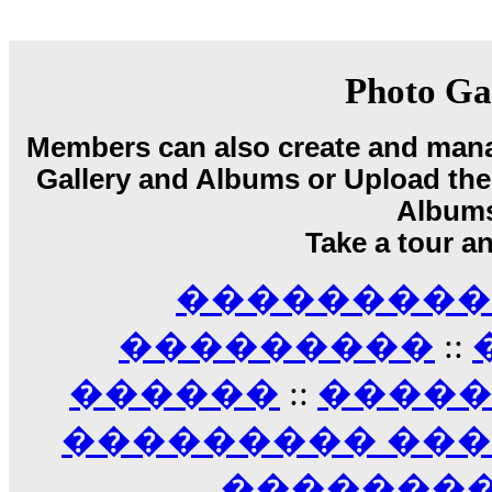
18:59
echo :
��� ��� �������! �� �� ���� �
��� ��� ������ '������'...
17:14
Photo Ga
LavantiS :
Echo, ���� �� ������� �� ��
�������������� ��������!
����
Members can also create and mana
������ �� �����.. "������" ��� �������
15:33
Gallery and Albums or Upload their
echo :
��������� ����, ��������� ��� 
Album
����� ��������� �� �����������
Take a tour a
������! ��� ������ �� �����...
14:16
��������� A
LavantiS :
������� ���� ���� ������;
18:01
���������
::
������
::
����
��������� ��
��������