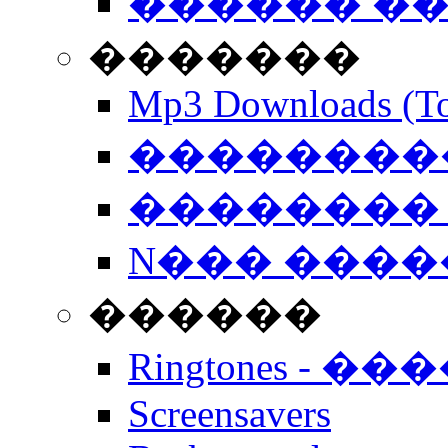
������ �
�������
Mp3 Downloads (To
�����������
�������� 
N��� �����
������
Ringtones - ��
Screensavers