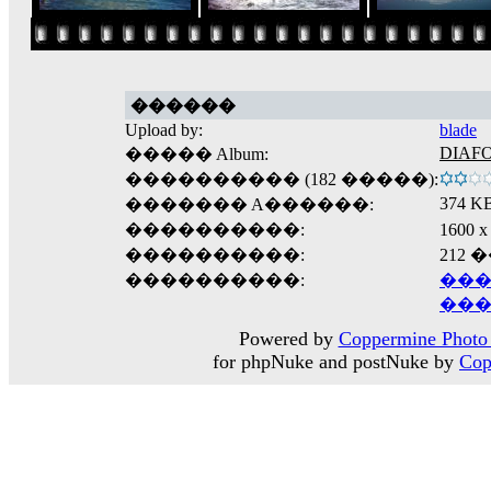
������
Upload by:
blade
DIAF
����� Album:
���������� (182 �����):
374 K
������� A������:
����������:
1600
����������:
212
����������:
���
���
Powered by
Coppermine Photo 
for phpNuke and postNuke by
Cop