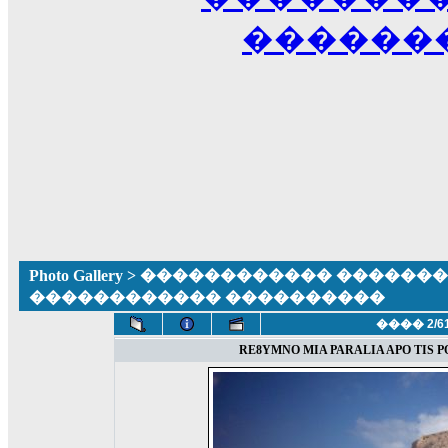
������
Photo Gallery
>
������������ �������� ����
������������ ����������
���� 2/6
RE8YMNO MIA PARALIA APO TIS 