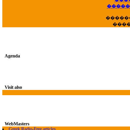
��
�����
�����
���
Agenda
Visit also
WebMasters
G
Greek Radio-Free articles