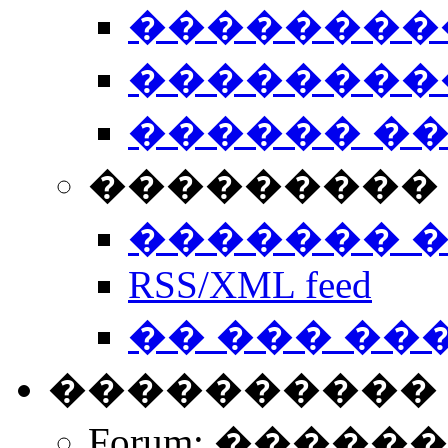
��������
��������
������ �
��������� 
������� 
RSS/XML feed
�� ��� ��
����������
Forum: �����