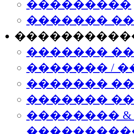
���������
������� �
����������
������� �
������� / �
������� �
������� ��� n
�������� &
���������