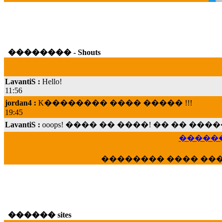
�������� - Shouts
LavantiS :
Hello!
11:56
jordan4 :
K�������� ���� ����� !!!
19:45
LavantiS :
ooops! ���� �� ����! �� �� �
���; ���� ��� ��� �������� ���� �
15:07
������
Dimitris_P :
���� ����� �������� ���� 
21:20
�������� ���� ��
LavantiS :
����� ���� ������� ��� ���
������� �����?" ..............���� �
�������...
16:40
veronica :
E���� 2012 ��� ����� ��� ��
������ sites