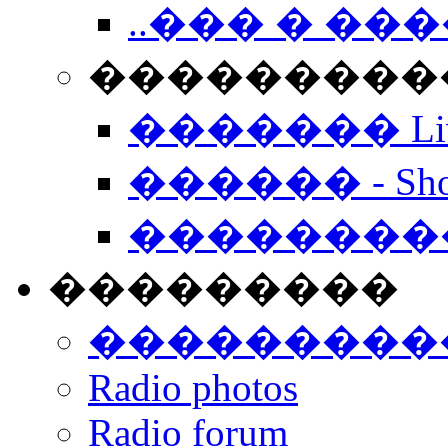
..��� � �
���������� -
������� Live
������ - Sho
��������
���������
���������
Radio photos
Radio forum