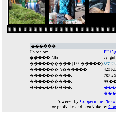
������
Upload by:
ElLiA
cy_girl
����� Album:
���������� (177 �����):
420 K
������� A������:
����������:
787 
����������:
99 
����������:
���
���
Powered by
Coppermine Photo 
for phpNuke and postNuke by
Cop