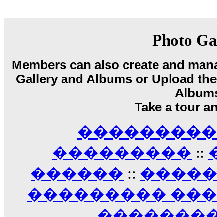
��� ��� ������ '������'...
17:14
LavantiS :
Echo, ���� �� ������� �� ��
�������������� ��������!
����
Photo Ga
������ �� �����.. "������" ��� �������
15:33
Members can also create and mana
echo :
��������� ����, ��������� ��� 
����� ��������� �� �����������
Gallery and Albums or Upload their
������! ��� ������ �� �����...
Album
14:16
Take a tour a
LavantiS :
������� ���� ���� ������;
18:01
��������� A
���������
::
������
::
����
��������� ��
��������