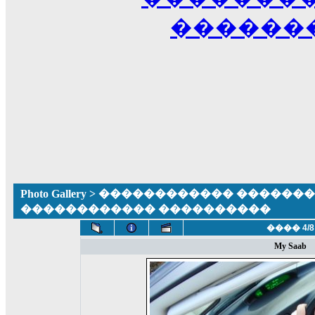
������
Photo Gallery
>
������������ �������� ����
������������ ����������
���� 4/8
My Saab