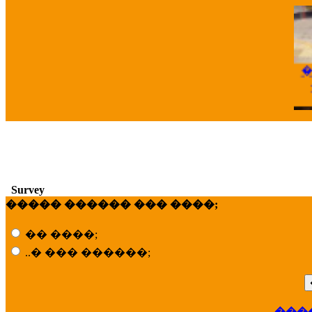
�
Survey
��
����� ������ ��� ����;
�� ����;
..� ��� ������;
���