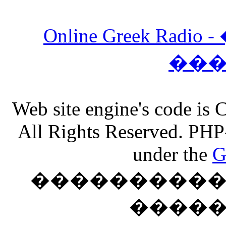
Online Greek Ra
��
Web site engine's code is
All Rights Reserved. PHP
under the
G
���������� �
����