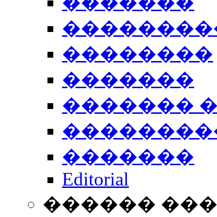
�������
��������
��������
�������
������� 
��������
�������
Editorial
������ ��