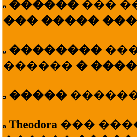
������
��� �
��� ����� ��
��������
��
������
� ����
�����
�����
Theodora
��� ��