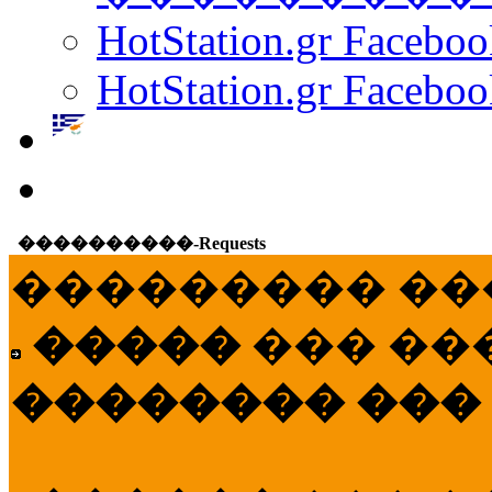
HotStation.gr Facebo
HotStation.gr Faceboo
����������-Requests
��������� ��
�����
��� ��
�������� ���