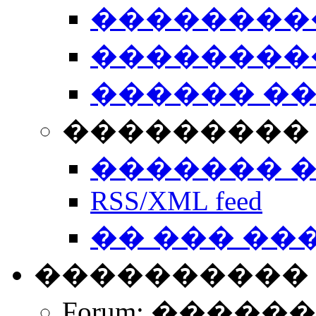
��������
��������
������ �
��������� 
������� 
RSS/XML feed
�� ��� ��
����������
Forum: �����