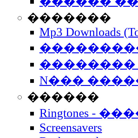
������ �
�������
Mp3 Downloads (To
�����������
�������� 
N��� �����
������
Ringtones - ��
Screensavers