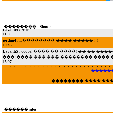
LavantiS :
Hello!
�������� - Shouts
11:56
jordan4 :
K�������� ���� ����� !!!
19:45
LavantiS :
ooops! ���� �� ����! �� �� �
���; ���� ��� ��� �������� ���� �
15:07
Dimitris_P :
���� ����� �������� ���� 
21:20
������
LavantiS :
����� ���� ������� ��� ���
������� �����?" ..............���� �
�������� ���� ��
�������...
16:40
veronica :
E���� 2012 ��� ����� ��� ��
������� ��������� ���� ������ 
16:39
������ sites
veronica :
[
URL
] ���� ���;