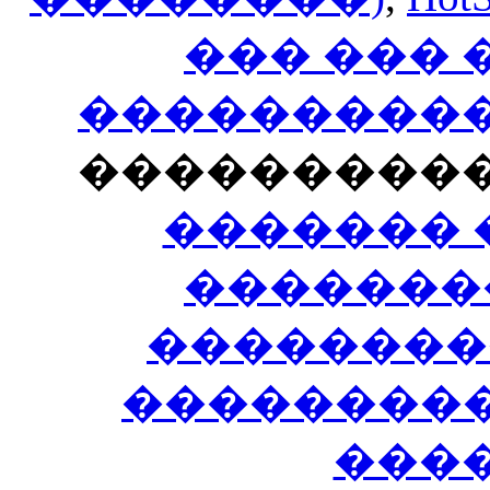
��� ���
�����������
���������
������� 
�������
��������
����������
���