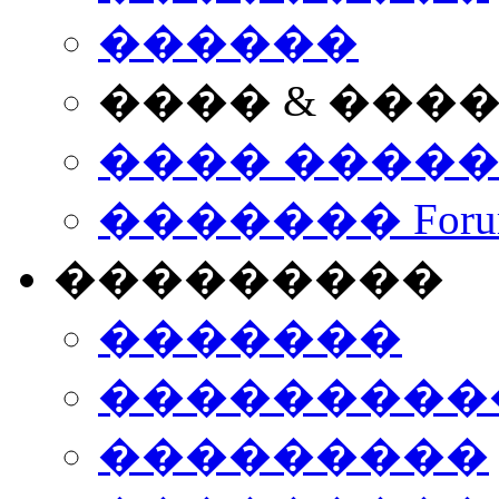
������
���� & ���
���� ����
������� Foru
���������
�������
����������
���������