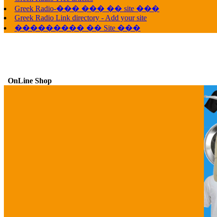
Greek Radio-��� ��� �� site ���
Greek Radio Link directory - Add your site
��������� �� Site ���
OnLine Shop
G