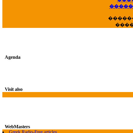
�����
�����
���
Agenda
G
Visit also
WebMasters
Greek Radio-Free articles