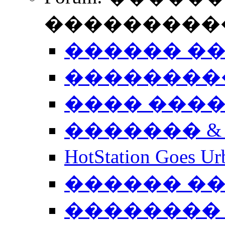
����������
������ �
��������
���� ���
������� &
HotStation Goe
������ �
�������� 