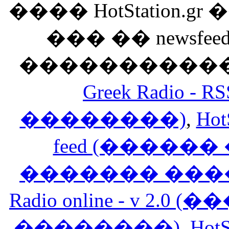
���� HotStation
��� �� newsfeed
������������
Greek Radio 
��������)
,
Hot
feed (�����
������� ���
Radio online - v 
��������)
,
HotS