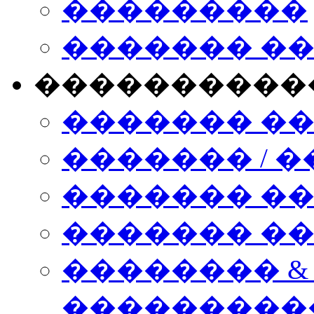
���������
������� �
����������
������� �
������� / �
������� �
������� ��� n
�������� &
���������