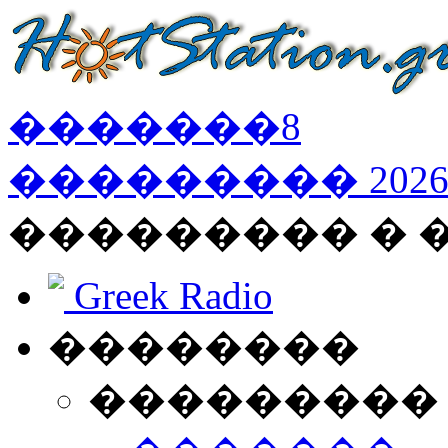
�������
8
���������
202
��������� �
Greek Radio
��������
���������