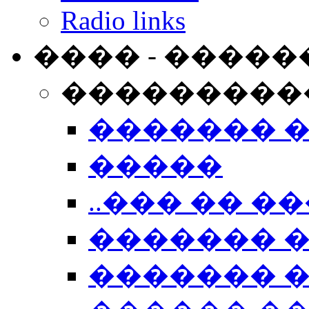
Radio links
���� - �����
���������
������� 
�����
..��� �� ��
������� 
������� �