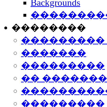
Backgrounds
���������
��������
���������
�������
���������
�� ������
���������
���������