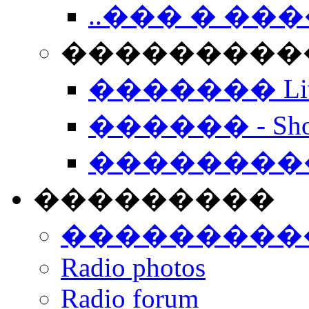
..��� � �
���������� -
������� Live
������ - Sho
��������
���������
���������
Radio photos
Radio forum