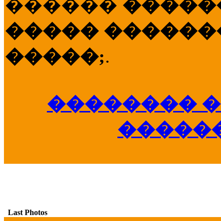
������
�����
����� �������
�����;
.
�������� �
�����
Last Photos