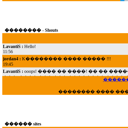
�������� - Shouts
LavantiS :
Hello!
11:56
jordan4 :
K�������� ���� ����� !!!
19:45
LavantiS :
ooops! ���� �� ����! �� �� �
���; ���� ��� ��� �������� ���� �
15:07
������
Dimitris_P :
���� ����� �������� ���� 
21:20
�������� ���� ��
LavantiS :
����� ���� ������� ��� ���
������� �����?" ..............���� �
�������...
16:40
veronica :
E���� 2012 ��� ����� ��� ��
������ sites