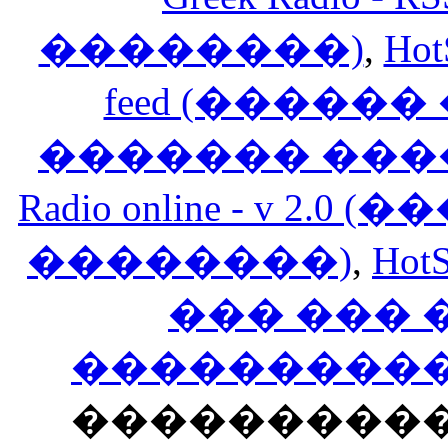
��������)
,
Hot
feed (�����
������� ���
Radio online - v 
��������)
,
HotS
��� ���
�����������
���������