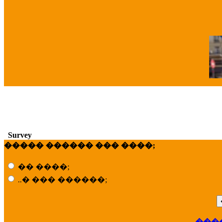
�
Survey
����� ������ ��� ����;
�� ����;
..� ��� ������;
���