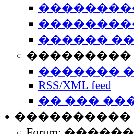
��������
��������
������ �
��������� 
������� 
RSS/XML feed
�� ��� ��
����������
Forum: �����