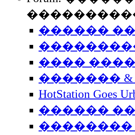
����������
������ �
��������
���� ���
������� &
HotStation Goe
������ �
�������� 