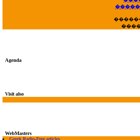
��
�����
�����
���
Agenda
Visit also
WebMasters
G
Greek Radio-Free articles