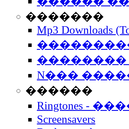
������ �
�������
Mp3 Downloads (To
�����������
�������� 
N��� �����
������
Ringtones - ��
Screensavers