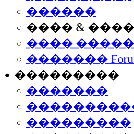
������
���� & ���
���� ����
������� Foru
���������
�������
����������
���������