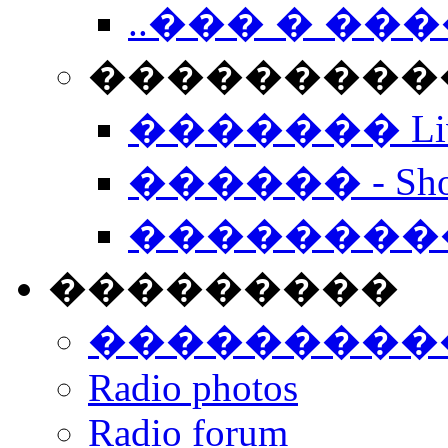
..��� � �
���������� -
������� Live
������ - Sho
��������
���������
���������
Radio photos
Radio forum