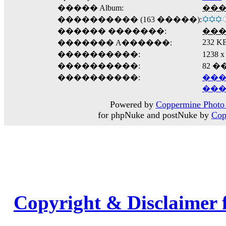
����� Album:
���
���������� (163 �����):
������ �������:
��
232 K
������� A������:
����������:
1238
����������:
82 
����������:
���
���
Powered by
Coppermine Photo 
for phpNuke and postNuke by
Cop
Copyright & Disclaimer 