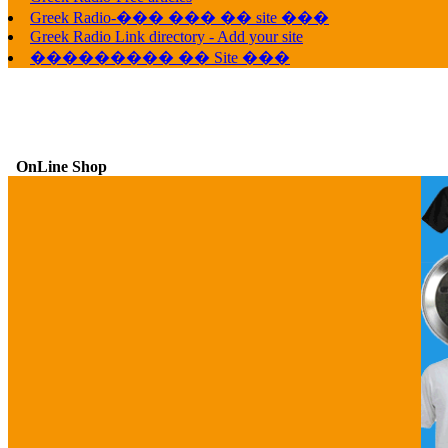
Greek Radio-��� ��� �� site ���
Greek Radio Link directory - Add your site
��������� �� Site ���
OnLine Shop
G