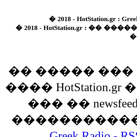
� 2018 - HotStation.gr : Gree
� 2018 - HotStation.gr : �� 
�
�� ����� ��
���� HotStation
��� �� newsfeed
������������
Greek Radio 