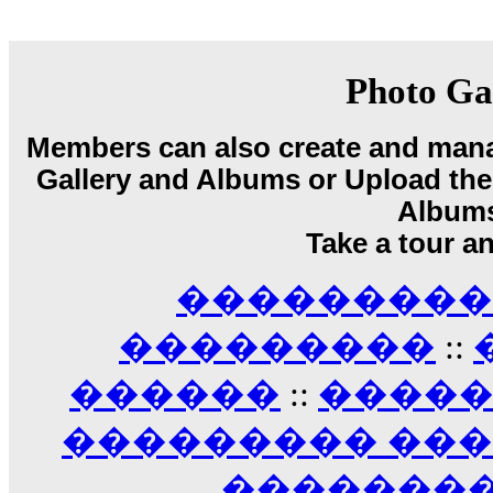
18:59
echo :
��� ��� �������! �� �� ���� �
��� ��� ������ '������'...
17:14
Photo Ga
LavantiS :
Echo, ���� �� ������� �� ��
�������������� ��������!
����
Members can also create and mana
������ �� �����.. "������" ��� �������
Gallery and Albums or Upload their
15:33
echo :
��������� ����, ��������� ��� 
Album
����� ��������� �� �����������
Take a tour a
������! ��� ������ �� �����...
14:16
��������� A
LavantiS :
������� ���� ���� ������;
18:01
���������
::
������
::
����
��������� ��
��������