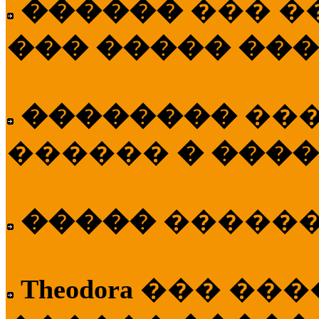
������
��� �
��� ����� ��
��������
��
������
� ����
�����
�����
Theodora
��� ��