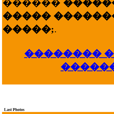
������
�����
����� �������
�����;
.
�������� �
�����
Last Photos