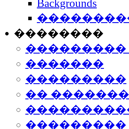
Backgrounds
���������
��������
���������
�������
���������
�� ������
���������
���������