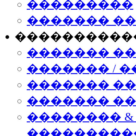
���������
������� �
����������
������� �
������� / �
������� �
������� ��� n
�������� &
���������