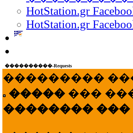
HotStation.gr Facebo
HotStation.gr Faceboo
����������-Requests
��������� ��
�����
��� ��
�������� ���