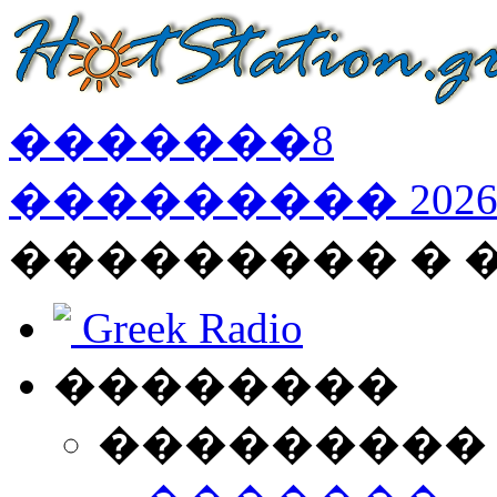
�������
8
���������
202
��������� �
Greek Radio
��������
���������