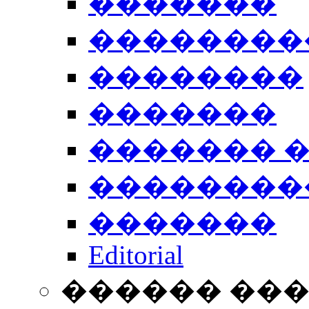
�������
��������
��������
�������
������� 
��������
�������
Editorial
������ ��