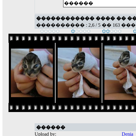
������
������������ ���� �� �
���������� : 2,6 / 5 �� 163 ��
������
Upload by:
Denia