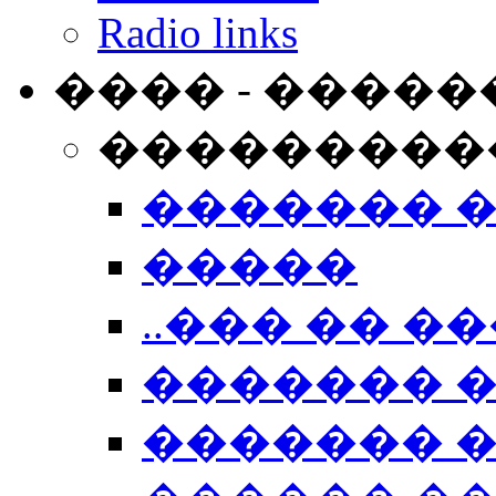
Radio links
���� - �����
���������
������� 
�����
..��� �� ��
������� 
������� �