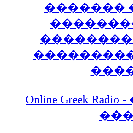
������� 
�������
��������
����������
���
Online Greek Ra
��