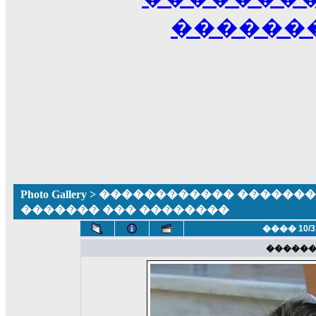
������
Photo Gallery
>
������������ �������� ����
������� ��� ��������
���� 10/3
�����