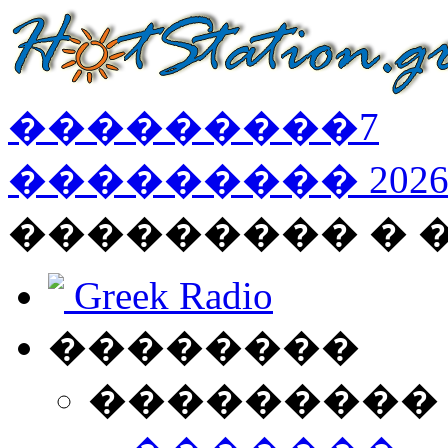
���������
7
���������
202
��������� � 
Greek Radio
��������
���������