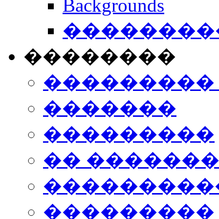
Backgrounds
���������
��������
���������
�������
���������
�� ������
���������
���������