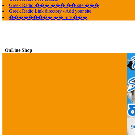
Greek Radio-��� ��� �� site ���
Greek Radio Link directory - Add your site
��������� �� Site ���
G
OnLine Shop
LavantiS :
Hello!
11:56