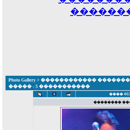
������
Photo Gallery
>
������������ �������� ����
����� - 5 �����������
���� 4/1
�������� ��