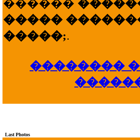
������
�����
����� �������
�����;
.
�������� �
�����
Last Photos