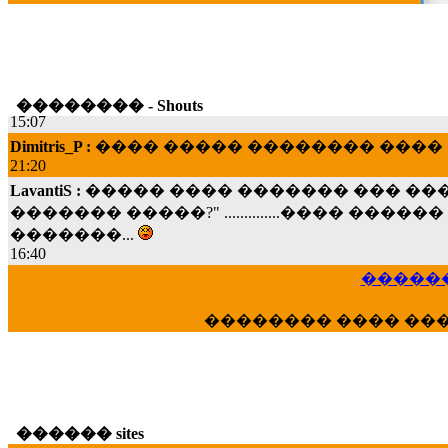
jordan4 :
K�������� ���� ����� !!!
19:45
LavantiS :
ooops! ���� �� ����! �� �� �
���; ���� ��� ��� �������� ���� �
15:07
�������� - Shouts
Dimitris_P :
���� ����� �������� ���� 
21:20
LavantiS :
����� ���� ������� ��� ���
������� �����?" ..............���� �
�������...
16:40
veronica :
E���� 2012 ��� ����� ��� ��
������
������� ��������� ���� ������ 
16:39
�������� ���� ��
veronica :
[
URL
] ���� ���;
10:19
LavantiS :
���� ����� � ������� �����
B
16:11
veronica :
����� ��� 13 ������.. ��� ��
14:45
������ sites