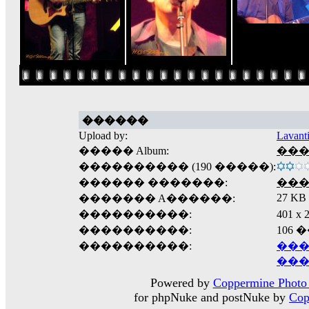
������
Upload by:
Lavant
����� Album:
���
���������� (190 �����):
������ �������:
��
27 KB
������� A������:
����������:
401 
����������:
106
����������:
���
���
Powered by
Coppermine Photo 
for phpNuke and postNuke by
Cop