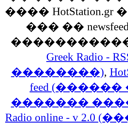
���� HotStation
��� �� newsfeed
������������
Greek Radio 
��������)
,
Hot
feed (�����
������� ���
Radio online - v 