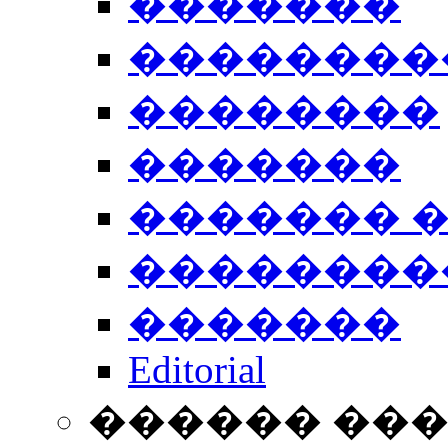
�������
��������
��������
�������
������� 
��������
�������
Editorial
������ ��