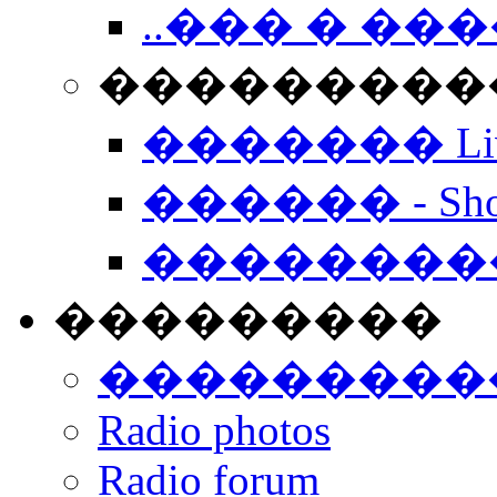
..��� � �
���������� -
������� Live
������ - Sho
��������
���������
���������
Radio photos
Radio forum