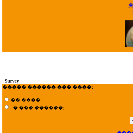
�
��
Survey
����� ������ ��� ����;
�� ����;
..� ��� ������;
���