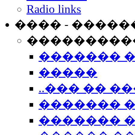
Radio links
���� - �����
���������
������� 
�����
..��� �� ��
������� 
������� �