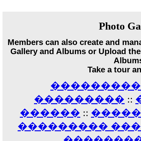
echo :
��������� ����, ��������� ��� 
����� ��������� �� �����������
������! ��� ������ �� �����...
Photo Ga
14:16
LavantiS :
������� ���� ���� ������;
18:01
Members can also create and mana
Gallery and Albums or Upload their
Album
Take a tour a
��������� A
���������
::
������
::
����
��������� ��
��������