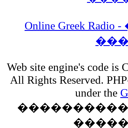
Online Greek Ra
��
Web site engine's code is
All Rights Reserved. PHP
under the
G
���������� �
����