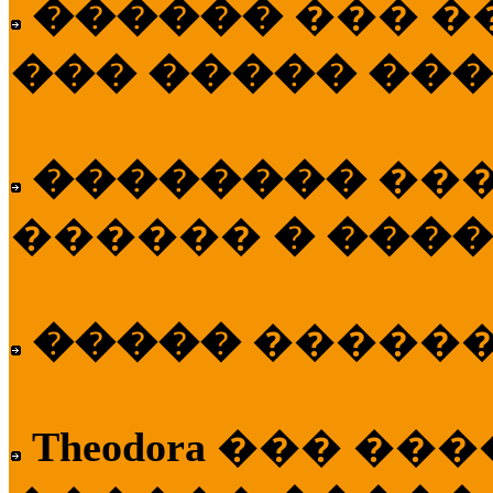
������
��� �
��� ����� ��
��������
��
������
� ����
�����
�����
Theodora
��� ��