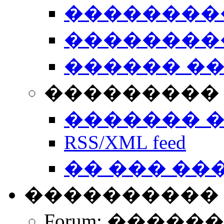
��������
��������
������ �
��������� 
������� 
RSS/XML feed
�� ��� ��
����������
Forum: �����