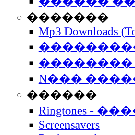
������ �
�������
Mp3 Downloads (To
�����������
�������� 
N��� �����
������
Ringtones - ��
Screensavers