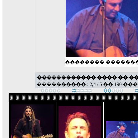
�������� ������
������������ ���� �� �
���������� : 2,4 / 5 �� 190 ��