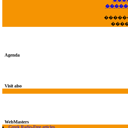
�����
�����
���
G
Agenda
Visit also
WebMasters
Greek Radio-Free articles