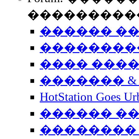
����������
������ �
��������
���� ���
������� &
HotStation Goe
������ �
�������� 