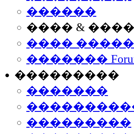
������
���� & ���
���� ����
������� Foru
���������
�������
����������
���������