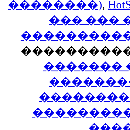
��������)
,
HotS
��� ���
�����������
���������
������� 
�������
��������
����������
���