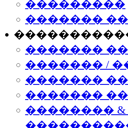
���������
������� �
����������
������� �
������� / �
������� �
������� ��� n
�������� &
���������