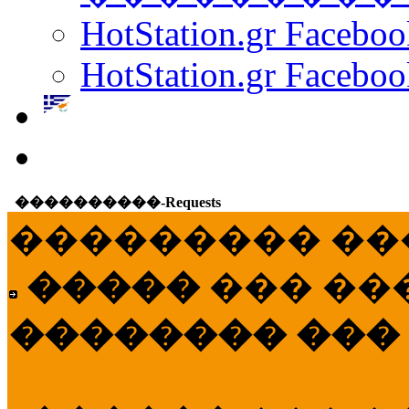
HotStation.gr Facebo
HotStation.gr Faceboo
����������-Requests
��������� ��
�����
��� ��
�������� ���