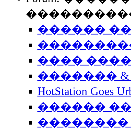
����������
������ �
��������
���� ���
������� &
HotStation Goe
������ �
�������� 