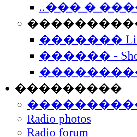
..��� � �
���������� -
������� Live
������ - Sho
��������
���������
���������
Radio photos
Radio forum