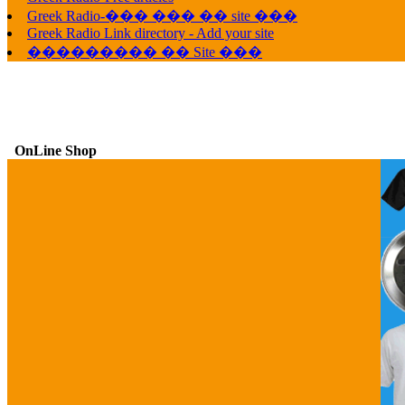
Greek Radio-��� ��� �� site ���
Greek Radio Link directory - Add your site
��������� �� Site ���
OnLine Shop
G