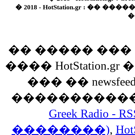
� 2018 - HotStation.gr : �� 
�
�� ����� ��
���� HotStation
��� �� newsfeed
������������
Greek Radio 
��������)
,
Hot