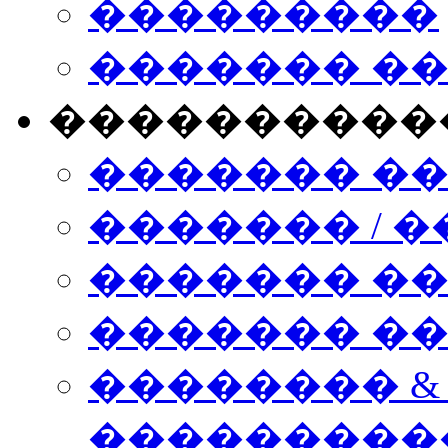
���������
������� �
����������
������� �
������� / �
������� �
������� ��� n
�������� &
���������