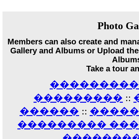
18:59
echo :
��� ��� �������! �� �� ���� �
��� ��� ������ '������'...
17:14
Photo Ga
LavantiS :
Echo, ���� �� ������� �� ��
�������������� ��������!
����
Members can also create and mana
������ �� �����.. "������" ��� �������
15:33
Gallery and Albums or Upload their
echo :
��������� ����, ��������� ��� 
Album
����� ��������� �� �����������
Take a tour a
������! ��� ������ �� �����...
14:16
��������� A
LavantiS :
������� ���� ���� ������;
18:01
���������
::
������
::
����
��������� ��
��������