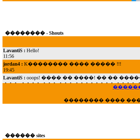
�������� - Shouts
LavantiS :
Hello!
11:56
jordan4 :
K�������� ���� ����� !!!
19:45
LavantiS :
ooops! ���� �� ����! �� �� �
���; ���� ��� ��� �������� ���� �
15:07
������
Dimitris_P :
���� ����� �������� ���� 
21:20
�������� ���� ��
LavantiS :
����� ���� ������� ��� ���
������� �����?" ..............���� �
�������...
16:40
veronica :
E���� 2012 ��� ����� ��� ��
������ sites