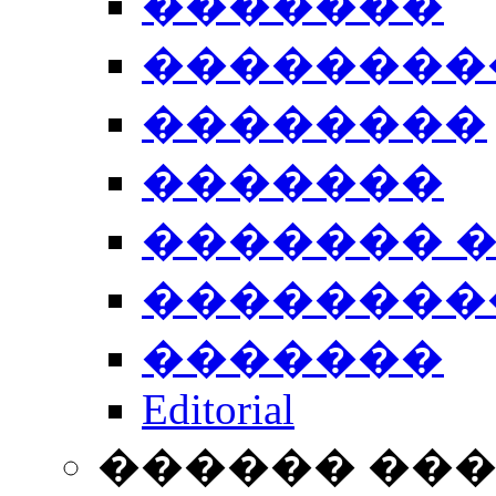
�������
��������
��������
�������
������� 
��������
�������
Editorial
������ ��