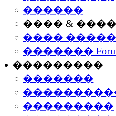
������
���� & ���
���� ����
������� Foru
���������
�������
����������
���������