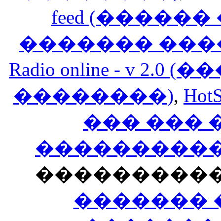
feed (�����
������� ���
Radio online - v 
��������)
,
HotS
��� ���
�����������
���������
������� 