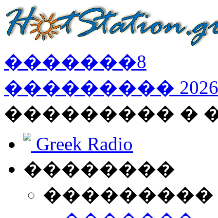
�������
8
���������
202
��������� �
Greek Radio
��������
���������