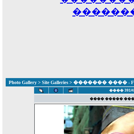
������
Photo Gallery
>
Site Galleries
> ������� ���� - Fun
���� 391/4
���� ����� ��