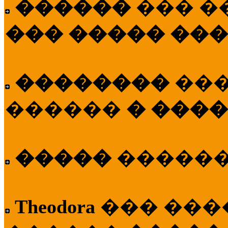
������
��� �
��� ����� ��
��������
��
������
� ����
�����
�����
Theodora
��� ��