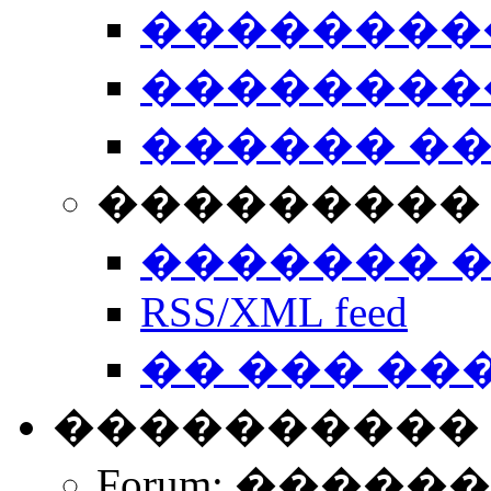
��������
��������
������ �
��������� 
������� 
RSS/XML feed
�� ��� ��
����������
Forum: �����