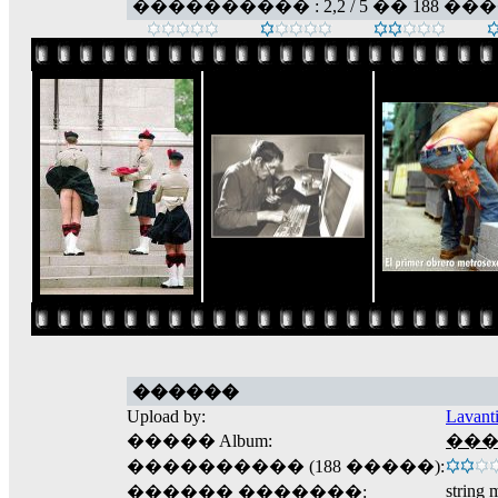
���������� : 2,2 / 5 �� 188 ��
������
Upload by:
Lavant
����� Album:
����
���������� (188 �����):
string
������ �������: