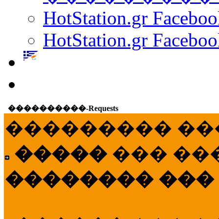
HotStation.gr Facebo
HotStation.gr Faceboo
����������-Requests
��������� ��
�����
��� ��
�������� ���