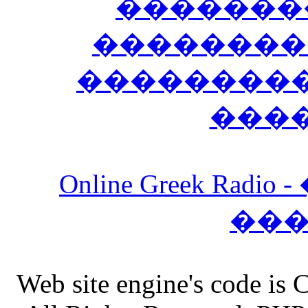
�������
��������
����������
���
Online Greek Ra
��
Web site engine's code is