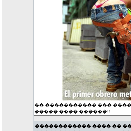
�� ����������� ��� �����
����� ���� ������!!
������������ ���� �� �