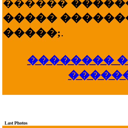
������
�����
����� �������
�����;
.
�������� �
�����
Last Photos