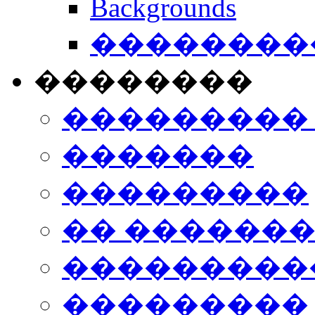
Backgrounds
���������
��������
���������
�������
���������
�� ������
���������
���������