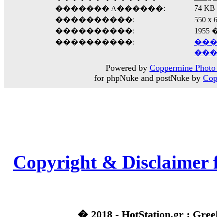
74 KB
������� A������:
����������:
550 
����������:
1955
����������:
���
���
Powered by
Coppermine Photo 
for phpNuke and postNuke by
Cop
Copyright & Disclaimer 
� 2018 - HotStation.gr : Gree