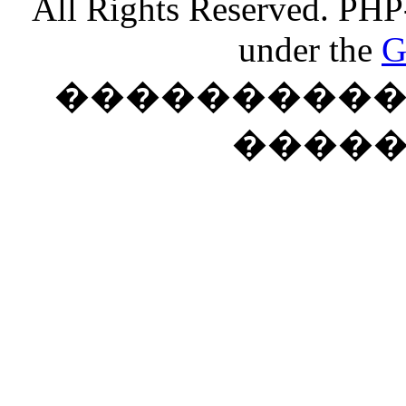
All Rights Reserved. PHP
under the
G
���������� �
����