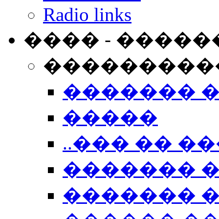
Radio links
���� - �����
���������
������� 
�����
..��� �� ��
������� 
������� �