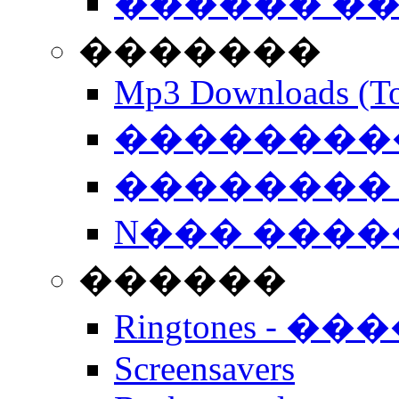
������ �
�������
Mp3 Downloads (To
�����������
�������� 
N��� �����
������
Ringtones - ��
Screensavers