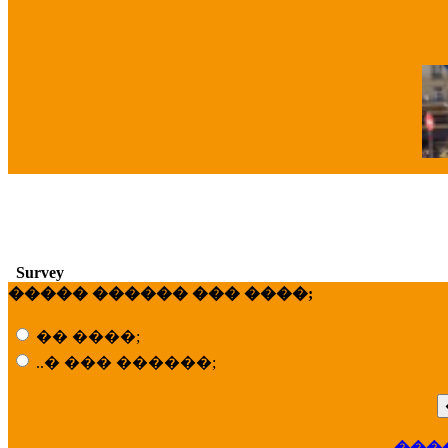
�
Survey
����� ������ ��� ����;
�� ����;
..� ��� ������;
��
���