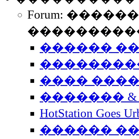
Forum: �����
����������
������ �
��������
���� ���
������� &
HotStation Goe
������ �