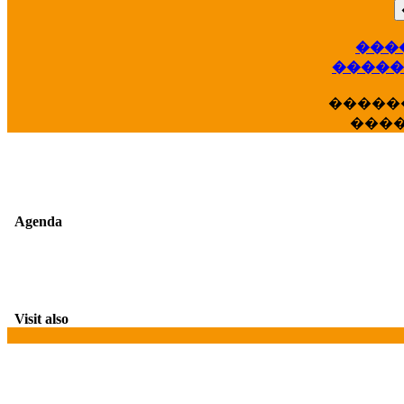
���
��
�����
�����
���
Agenda
Visit also