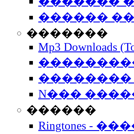
������� �
������ �
�������
Mp3 Downloads (To
�����������
�������� 
N��� �����
������
Ringtones - ��