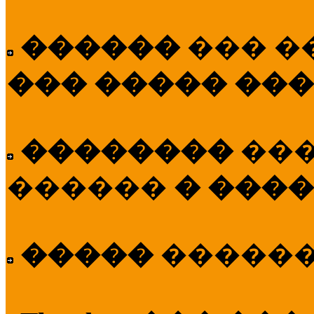
������
��� �
��� ����� ��
��������
��
������
� ����
�����
�����