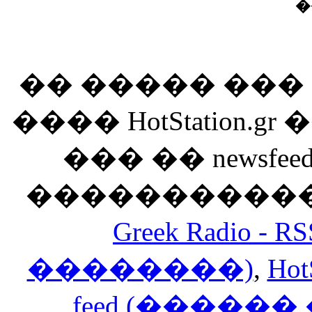
�
�� ����� ��
���� HotStation
��� �� newsfeed
������������
Greek Radio 
��������)
,
Hot
feed (�����