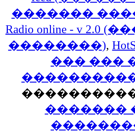
������� ���
Radio online - v 
��������)
,
HotS
��� ���
�����������
���������
������� 
�������