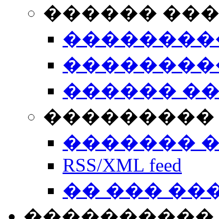
������ ��
��������
��������
������ �
��������� 
������� 
RSS/XML feed
�� ��� ��
����������