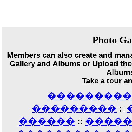
08:08
Dimitris_P :
fou fou 1 2
18:59
echo :
��� ��� �������! �� �� ���� �
��� ��� ������ '������'...
17:14
Photo Ga
LavantiS :
Echo, ���� �� ������� �� ��
�������������� ��������!
����
Members can also create and mana
������ �� �����.. "������" ��� �������
Gallery and Albums or Upload their
15:33
echo :
��������� ����, ��������� ��� 
Album
����� ��������� �� �����������
Take a tour a
������! ��� ������ �� �����...
14:16
��������� A
LavantiS :
������� ���� ���� ������;
18:01
���������
::
������
::
����