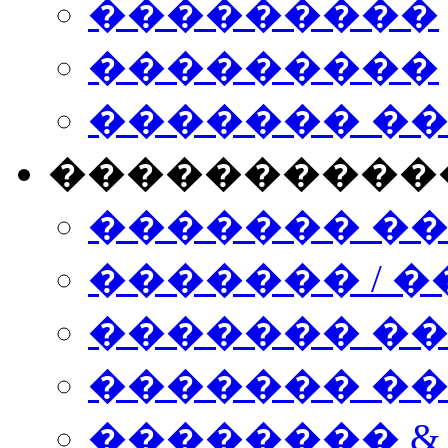
���������
���������
������� �
����������
������� �
������� / �
������� �
������� ��� n
�������� &