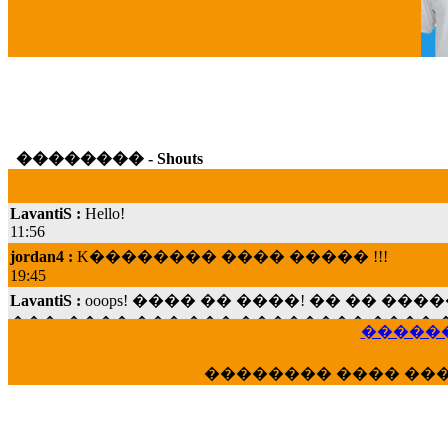
G
�������� - Shouts
LavantiS :
Hello!
11:56
jordan4 :
K�������� ���� ����� !!!
19:45
LavantiS :
ooops! ���� �� ����! �� �� �
���; ���� ��� ��� �������� ���� �
15:07
������
Dimitris_P :
���� ����� �������� ���� 
21:20
�������� ���� ��
LavantiS :
����� ���� ������� ��� ���
������� �����?" ..............���� �
�������...