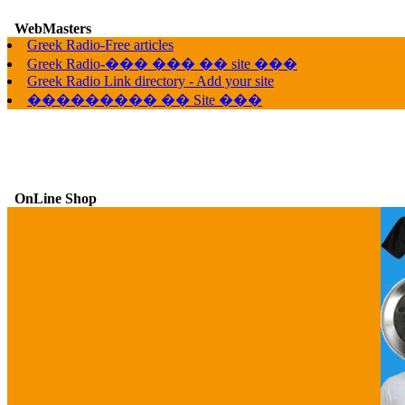
WebMasters
G
Greek Radio-Free articles
Greek Radio-��� ��� �� site ���
Greek Radio Link directory - Add your site
��������� �� Site ���
OnLine Shop