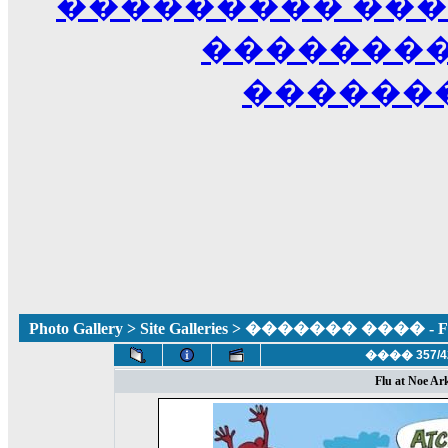
��������� ��
��������
������
Photo Gallery
>
Site Galleries
> ������� ���� - Fun
���� 357/4
Flu at Noe Ar