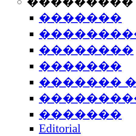
���������
�������
��������
��������
�������
������� 
��������
�������
Editorial