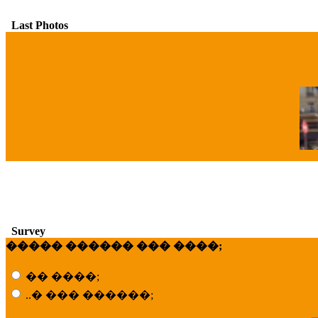
Last Photos
�
Survey
����� ������ ��� ����;
�� ����;
..� ��� ������;