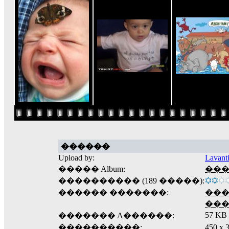
������
Upload by:
Lavant
����� Album:
����
���������� (189 �����):
������ �������:
��
��
57 KB
������� A������:
����������:
450 