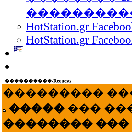
���������
HotStation.gr Facebo
HotStation.gr Faceboo
����������-Requests
��������� ��
�����
��� ��
�������� ���