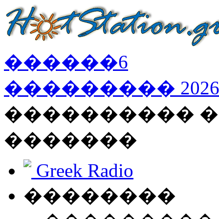
������
6
���������
202
���������� �
�������
Greek Radio
��������