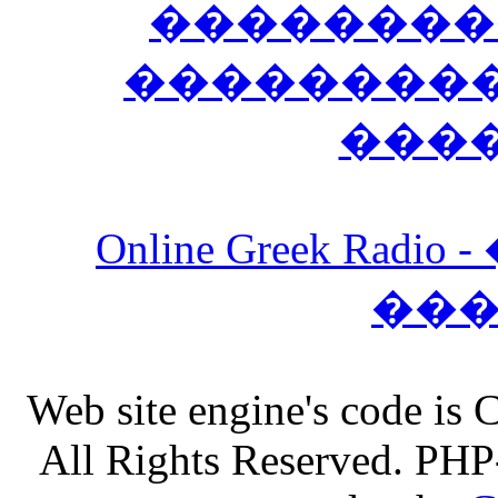
��������
����������
���
Online Greek Ra
��
Web site engine's code is
All Rights Reserved. PHP