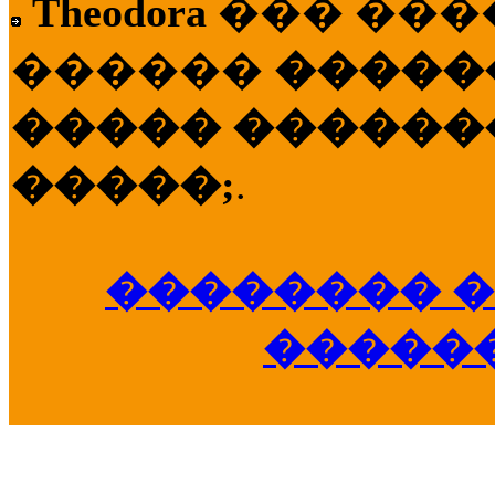
Theodora
��� ��
������
�����
����� �������
�����;
.
�������� �
�����