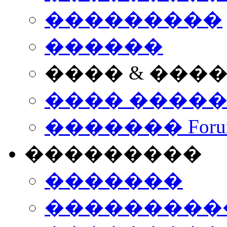
���������
������
���� & ���
���� ����
������� Foru
���������
�������
����������