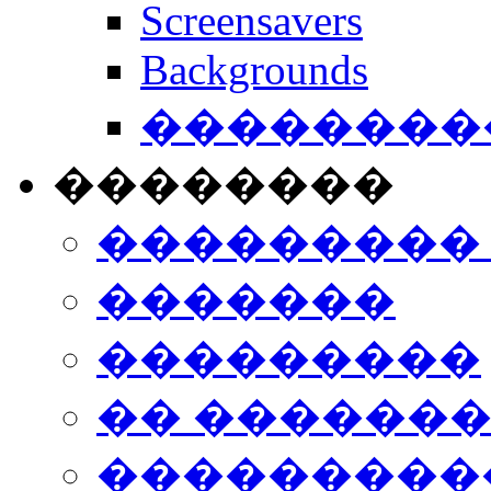
Screensavers
Backgrounds
���������
��������
���������
�������
���������
�� ������
���������