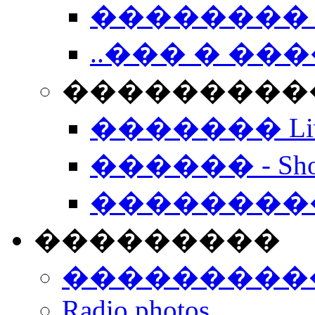
�������� 
..��� � �
���������� -
������� Live
������ - Sho
��������
���������
���������
Radio photos