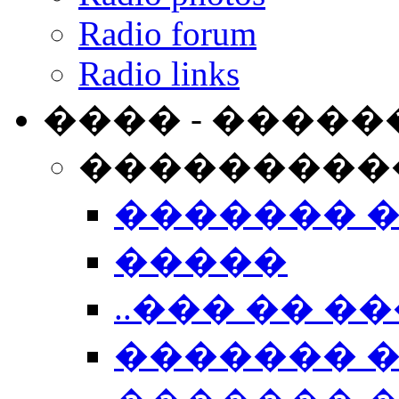
Radio forum
Radio links
���� - �����
���������
������� 
�����
..��� �� ��
������� 