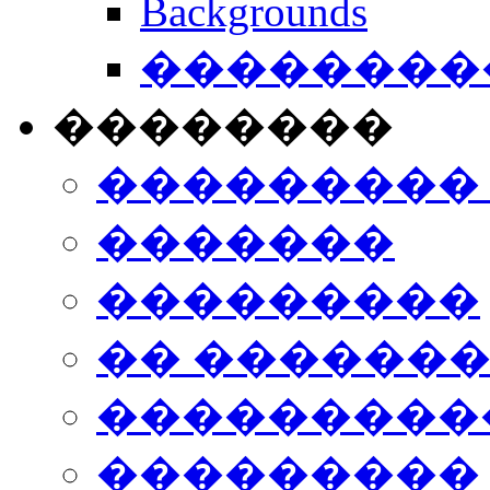
Backgrounds
���������
��������
���������
�������
���������
�� ������
���������
���������