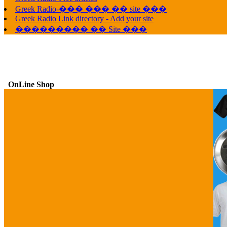
Greek Radio-��� ��� �� site ���
Greek Radio Link directory - Add your site
��������� �� Site ���
OnLine Shop
G