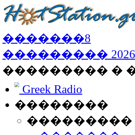
�������
8
���������
202
��������� �
Greek Radio
��������
���������