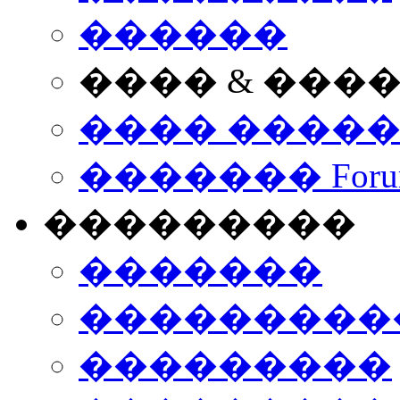
������
���� & ���
���� ����
������� Foru
���������
�������
����������
���������