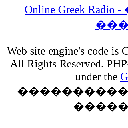
Online Greek Ra
��
Web site engine's code is
All Rights Reserved. PHP
under the
G
���������� �
����