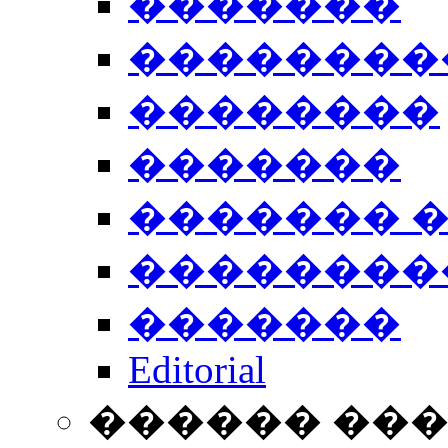
�������
��������
��������
�������
������� 
��������
�������
Editorial
������ ��