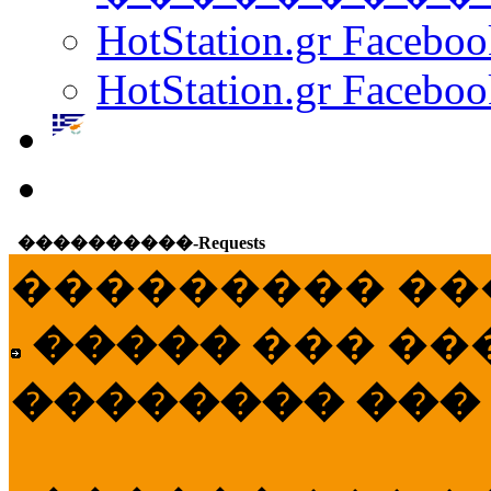
HotStation.gr Facebo
HotStation.gr Faceboo
����������-Requests
��������� ��
�����
��� ��
�������� ���