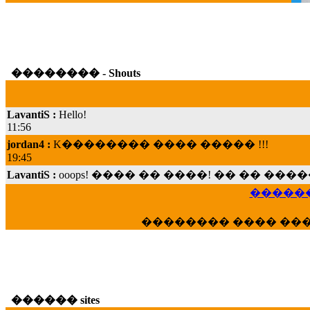
�������� - Shouts
LavantiS :
Hello!
11:56
jordan4 :
K�������� ���� ����� !!!
19:45
LavantiS :
ooops! ���� �� ����! �� �� �
���; ���� ��� ��� �������� ���� �
15:07
������
Dimitris_P :
���� ����� �������� ���� 
�������� ���� ��
21:20
LavantiS :
����� ���� ������� ��� ���
������� �����?" ..............���� �
�������...
16:40
������ sites
veronica :
E���� 2012 ��� ����� ��� ��