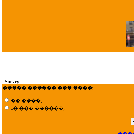
�
Survey
����� ������ ��� ����;
�� ����;
..� ��� ������;
��
���