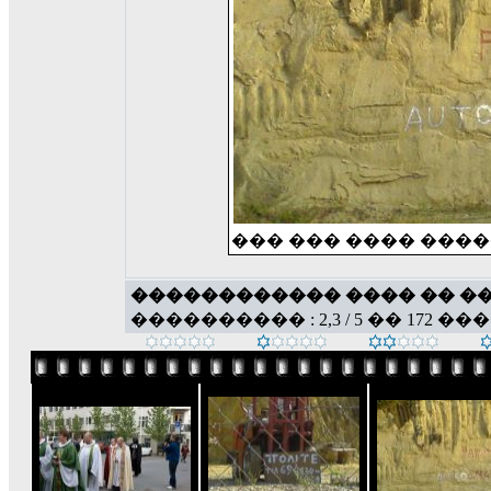
��� ��� ���� ���
������������ ���� �� �
���������� : 2,3 / 5 �� 172 ��