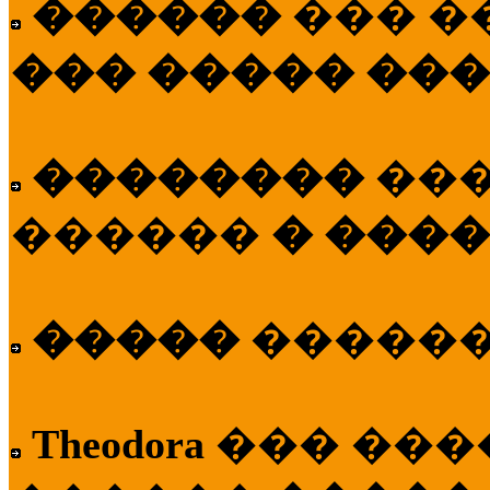
������
��� �
��� ����� ��
��������
��
������
� ����
�����
�����
Theodora
��� ��