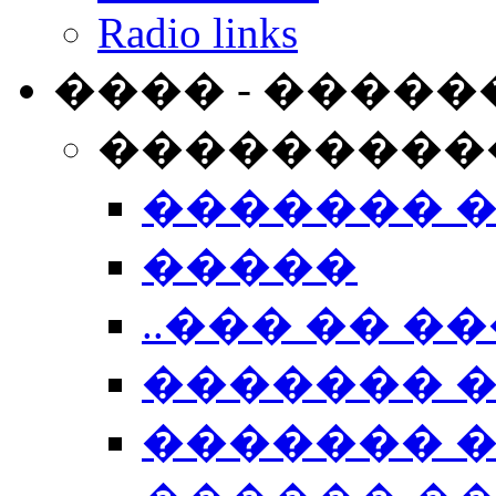
Radio links
���� - �����
���������
������� 
�����
..��� �� ��
������� 
������� �