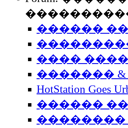
����������
������ �
��������
���� ���
������� &
HotStation Goe
������ �
�������� 