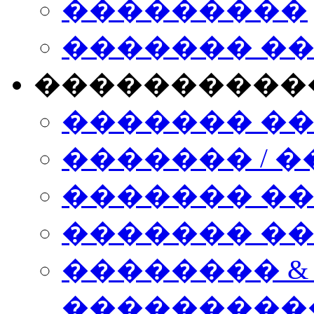
���������
������� �
����������
������� �
������� / �
������� �
������� ��� n
�������� &
���������