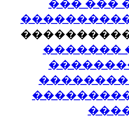
��� ���
�����������
���������
������� 
�������
��������
����������
���