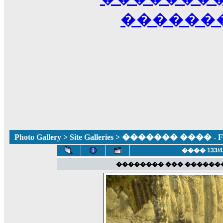
������
Photo Gallery
>
Site Galleries
> ������� ���� - Fun
���� 133/4
�������� ��� ������