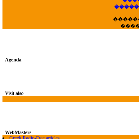
�����
�����
���
Agenda
Visit also
WebMasters
G
Greek Radio-Free articles