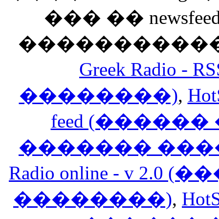
��� �� newsfeed
������������
Greek Radio 
��������)
,
Hot
feed (�����
������� ���
Radio online - v 
��������)
,
HotS