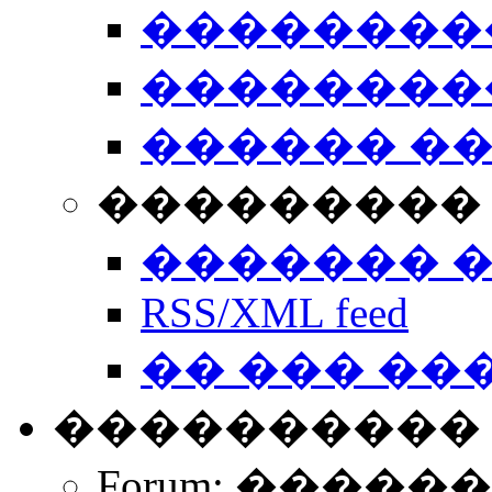
��������
��������
������ �
��������� 
������� 
RSS/XML feed
�� ��� ��
����������
Forum: �����