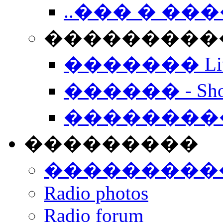
..��� � �
���������� -
������� Live
������ - Sho
��������
���������
���������
Radio photos
Radio forum