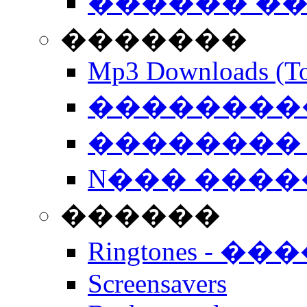
������ �
�������
Mp3 Downloads (To
�����������
�������� 
N��� �����
������
Ringtones - ��
Screensavers