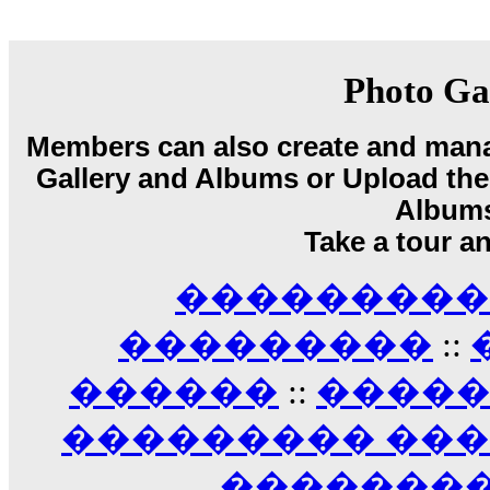
18:59
echo :
��� ��� �������! �� �� ���� �
��� ��� ������ '������'...
Photo Ga
17:14
LavantiS :
Echo, ���� �� ������� �� ��
�������������� ��������!
����
Members can also create and mana
������ �� �����.. "������" ��� �������
Gallery and Albums or Upload their
15:33
Album
echo :
��������� ����, ��������� ��� 
����� ��������� �� �����������
Take a tour a
������! ��� ������ �� �����...
14:16
��������� A
LavantiS :
������� ���� ���� ������;
18:01
���������
::
������
::
����
��������� ��
��������