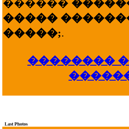
������
�����
����� �������
�����;
.
�������� �
�����
Last Photos