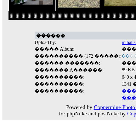
������
Upload by:
mihali
����� Album:
����
���������� (172 �����):
������ �������:
��
89 KB
������� A������:
����������:
640 
����������:
1341
����������:
���
���
Powered by
Coppermine Photo 
for phpNuke and postNuke by
Cop