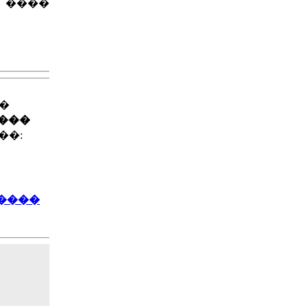
 ����
��
����
��:
 ����