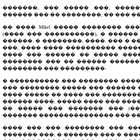
�������, ��� ����� ���, ����
������ ��� �� ��������, �� ��� �� M
�� ���� Mikel ����� �������� �
(���� ��� ����������), � �����
������. � ��������, ����, ��� � 
���, ���� ���� ���������� �����
���� ��� ������ �� ����� ����
�������� ��� �� ������ ������
�������� ��� ���������.
� ���������� ��� �������� ����
��� �������� ����� ��� ������ 
���� ����� �� ���� ��� ��������
������ ����, ����� ���� ��� ���
�� ����� ��� ������� ��� (�
������� ��������������� ��� �����
���� ��� ��� �������� ��� ��
������� ���, � ������� ��� � ��