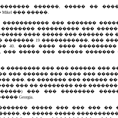
�������� ������, ����� �� ����
ikel ��� �����.
�� ����������� ��� ������� ����
� �������� ���������� ��� �����
������� ���� ����� ��� ������ �� 
 ������� 19 �����������, ��� ��
� 40. ���� ���� ���� ���������
, ��� ����� ��� ������ ������� 
� �������� ��� ��� ������ ��� �
�� ��� ������ ��� ���� ��� ����
�� ���. �� ������� ��� ������ ��
���� ��� �� �������� ��� �������
������) ��� ��� �������� ����
� Georgia.
������� ����� ��� ��� ��� �� 
������, �� ����� ����� ���������