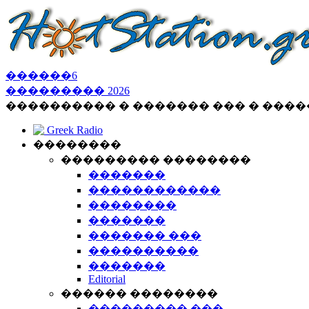
������
6
���������
2026
���������� � ������� ��� � ���
Greek Radio
��������
��������� ��������
�������
������������
��������
�������
������� ���
����������
�������
Editorial
������ ��������
��������� ���