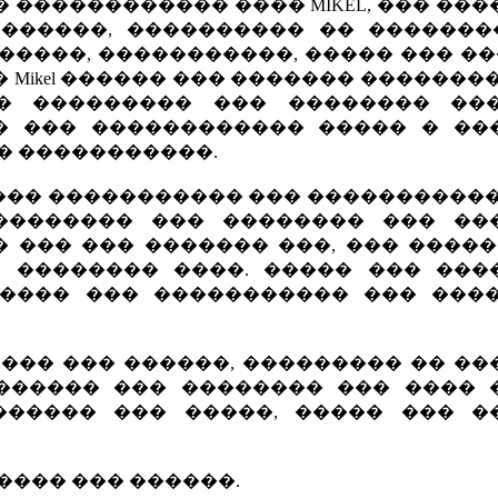
� ������������ ���� MIKEL, ��� ��
 ������, ���������� �� �������
�����, �����������, ����� ��� ��
 Mikel ������ ��� ������� �������
� ��������� ��� �������� ��
� ��� ������������ ����� � ��
� �����������.
 ����� ����������� ��� ����������
�������� ��� �������� ��� ��
 ��� ��� ������� ���, ��� �����
� �������� ����. ����� ��� ���
���� ��� ����������� ��� ����
 ��� ��� ������, ��������� �� �
������ ��� �������� ��� ���� 
������ ��� �����, ����� ��� �
���� ��� ������.