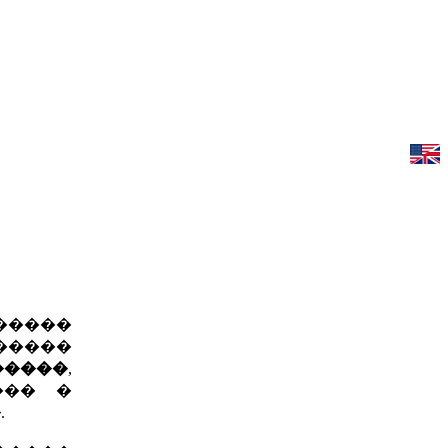
������
������
�����
,
��� �
�
.