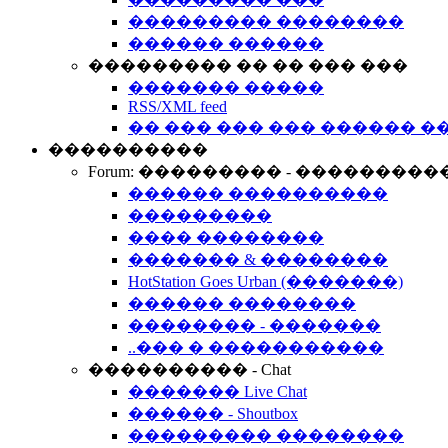
��������� ��������
������ ������
��������� �� �� ��� ���
������� �����
RSS/XML feed
�� ��� ��� ��� ������ �
����������
Forum: ��������� - ���������
������ ����������
���������
���� ��������
������� & ��������
HotStation Goes Urban (�������)
������ ��������
�������� - �������
..��� � �����������
���������� - Chat
������� Live Chat
������ - Shoutbox
��������� ��������