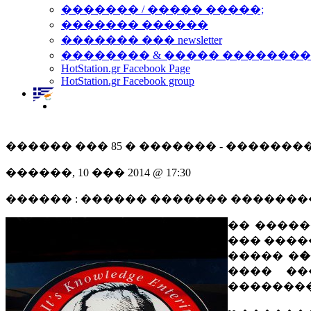
������� / ����� �����;
������� ������
������� ��� newsletter
�������� & ����� �������
HotStation.gr Facebook Page
HotStation.gr Facebook group
������ ��� 85 � ������� - �������� 
������, 10 ��� 2014 @ 17:30
������ : ������ ������� ������
�� �����
��� ����
����� �
�
���� �
��������