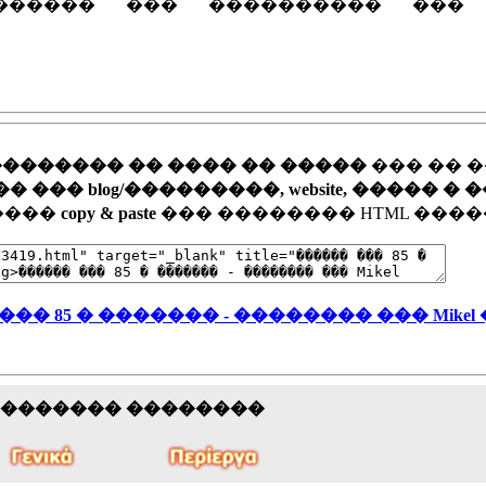
������ ��� ���������� ���
�������� �� ���� �� �����
��� �� 
�� blog/���������, website, ����� � 
�����
copy & paste
��� �������� HTML ����
�� 85 � ������� - �������� ��� Mikel
�������� ��������