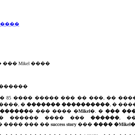
�����
��� Mikel ����
�������
� 85 ���� ����� ��� �� ���, �� ��
����, �
������� ����������
, � ��
������
� ��� ���� �
Mikel
�. �
��� ��
�� ������ ���� ���
������
, �
 ���� ��� ��
success story
���
���� �Mikel