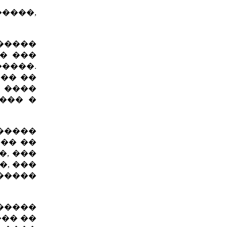
����,
�����
� ���
�����.
��� ��
 ����
��� �
�����
��� ��
�, ���
�, ���
�����
�����
��� ��