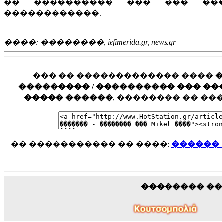
�� ���������� ��� ��� ��
������������.
����: ��������, iefimerida.gr, news.gr
��� �� ������������� ����
��������� / ���������� ��� ���� �
����� ������
, �������� �� �
�� ����������� �� ����:
������ �
�������� �