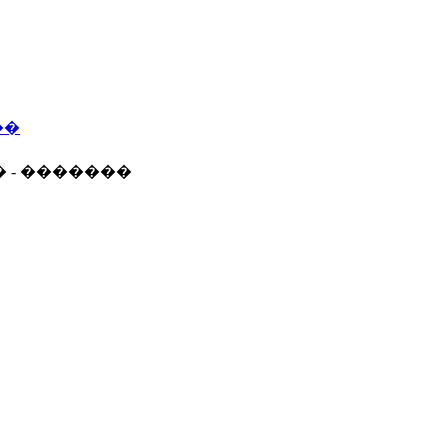
��
� - �������