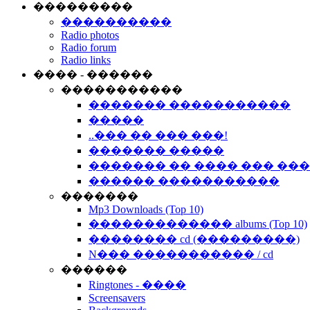
���������
����������
Radio photos
Radio forum
Radio links
���� - ������
�����������
������� �����������
�����
..��� �� ��� ���!
������� �����
������� �� ���� ��� ��
������ �����������
�������
Mp3 Downloads (Top 10)
������������� albums (Top 10)
�������� cd (���������)
N��� ����������� / cd
������
Ringtones - ����
Screensavers