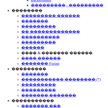
Backgrounds
��������� - ���������
��������
��������� ������
�������
���������
�� �������������
����������
���������
������
���� & ������� ������
���� ������
������� Forum
���������
�������
����������� �������� (*)
���������
���������
������� �������
�����������
������� ���