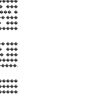
������
� ���
���. �
�� ���
� ���
�����
�� ���
� ���
� ���
�����
����,
������
�����
�����