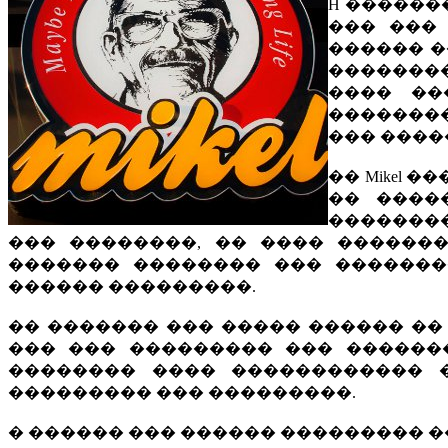
H ������
��� ���
������ �
��������
���� ��
�������
��� ����
�� Mikel
�� ����
��������
��� ��������, �� ���� ������
������� �������� ��� �������
������ ���������.
�� ������� ��� ����� ������ ��
��� ��� ��������� ��� ������
�������� ���� ������������ 
��������� ��� ���������.
� ������ ��� ������ ��������� �