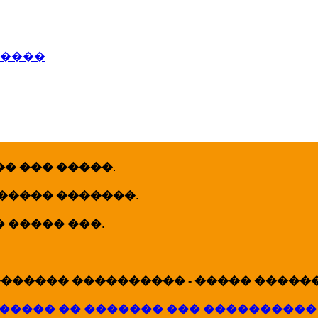
�����
� ��� �����
.
 ����� �������
.
� ����� ���
.
������ ���������� - ����� �������
����� �� ������� ��� ����������