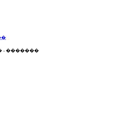
��
� - �������