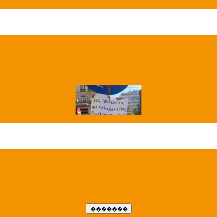
��� ����
�����..