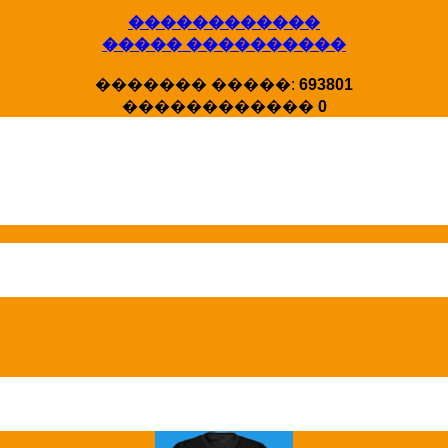
������������
����� ����������
������� �����:
693801
X�����
������������
0
�����
HotStat ...
Homeland