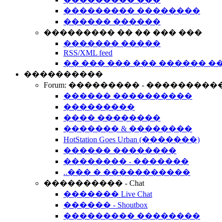
��������� ��������
������ ������
��������� �� �� ��� ���
������� �����
RSS/XML feed
�� ��� ��� ��� ������ �
����������
Forum: ��������� - ���������
������ ����������
���������
���� ��������
������� & ��������
HotStation Goes Urban (�������)
������ ��������
�������� - �������
..��� � �����������
���������� - Chat
������� Live Chat
������ - Shoutbox
��������� ��������