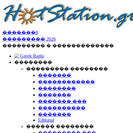
�������
8
���������
2026
��������� � �������������
Greek Radio
��������
��������� ��������
�������
������������
��������
�������
������� ���
����������
�������
Editorial
������ ��������
��������� ���