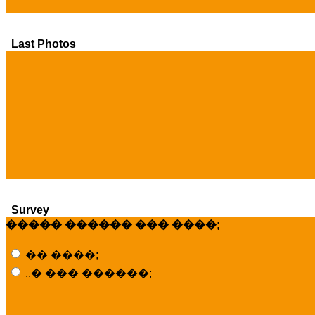
Last Photos
Survey
����� ������ ��� ����;
�� ����;
..� ��� ������;