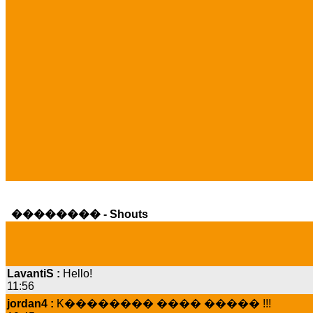
�������� - Shouts
LavantiS :
Hello!
11:56
jordan4 :
K�������� ���� ����� !!!
19:45