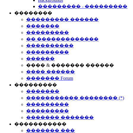
Backgrounds
��������� - ���������
��������
��������� ������
�������
���������
�� �������������
����������
���������
������
���� & ������� ������
���� ������
������� Forum
���������
�������
����������� �������� (*)
���������
���������
������� �������
�����������
������� ���