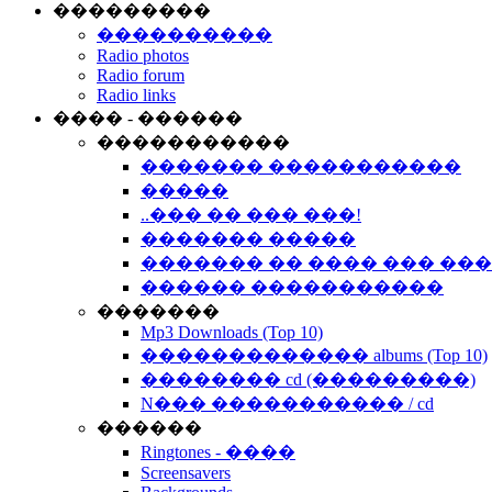
���������
����������
Radio photos
Radio forum
Radio links
���� - ������
�����������
������� �����������
�����
..��� �� ��� ���!
������� �����
������� �� ���� ��� ��
������ �����������
�������
Mp3 Downloads (Top 10)
������������� albums (Top 10)
�������� cd (���������)
N��� ����������� / cd
������
Ringtones - ����
Screensavers