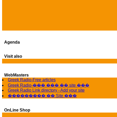
Agenda
Visit also
WebMasters
Greek Radio-Free articles
Greek Radio-��� ��� �� site ���
Greek Radio Link directory - Add your site
��������� �� Site ���
OnLine Shop