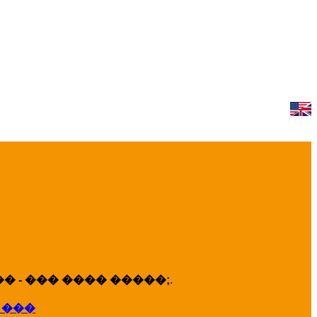
 - ��� ���� �����;
.
 ���