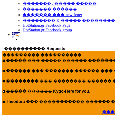
������� / ����� �����;
������� ������
������� ��� newsletter
�������� & ����� �������
HotStation.gr Facebook Page
HotStation.gr Facebook group
����������-Requests
��������� ����������:
�����
��� ����� ������
�������
������
��� ������� ������
���
��������
��� �������� ������
�����
������
Kygo-Here for you
.
Theodora
��� ����������� ������
�
���