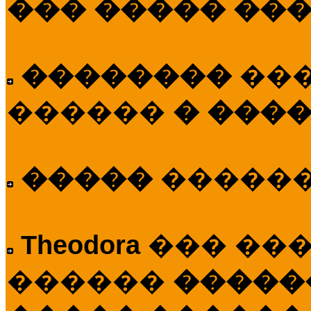
��� ����� ��
��������
��
������
� ����
�����
�����
Theodora
��� ��
������
�����