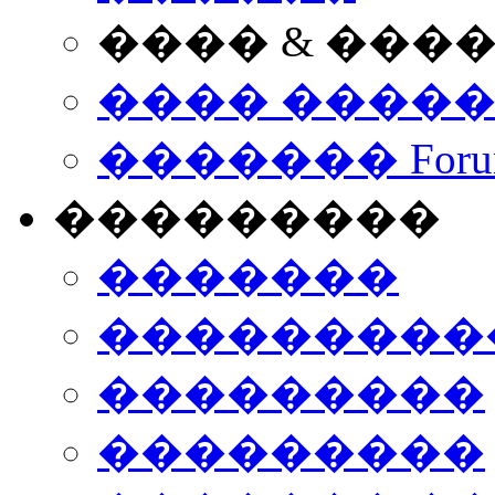
���� & ���
���� ����
������� Foru
���������
�������
����������
���������
���������