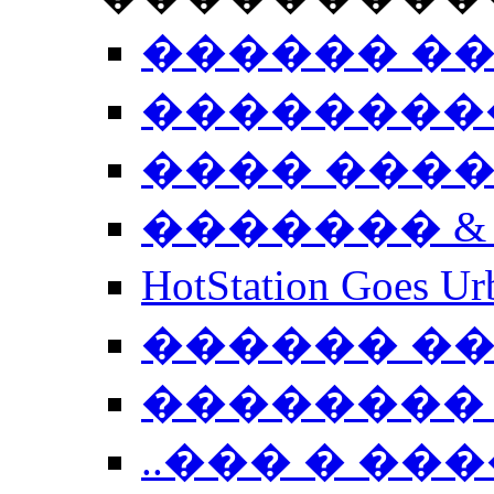
������ �
��������
���� ���
������� &
HotStation Goe
������ �
�������� 
..��� � �