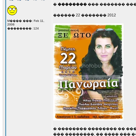
�
��������
��� ������� ��
������ 22 ������� 2012
M���� ���: Feb 11,
2006
��������: 124
� �������� �������� �� ��
��� ��������, �� ���� ��� 