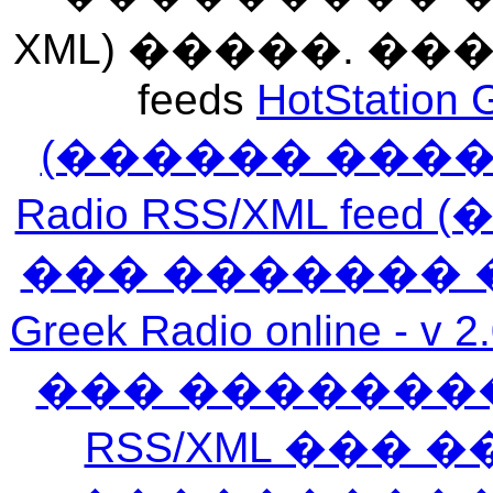
XML) �����. �
feeds
HotStation 
(������ ���
Radio RSS/XML f
��� ������� 
Greek Radio online
��� �������
RSS/XML ���