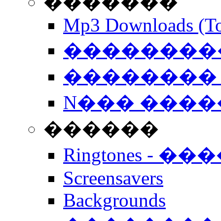
�������
Mp3 Downloads (To
�����������
�������� 
N��� �����
������
Ringtones - ��
Screensavers
Backgrounds