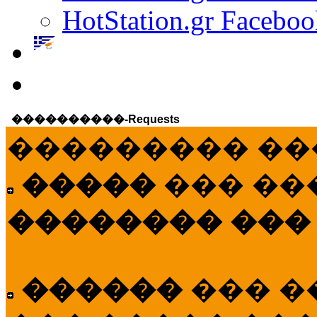
HotStation.gr Faceboo
����������-Requests
��������� ��
�����
��� ��
�������� ���
������
��� �