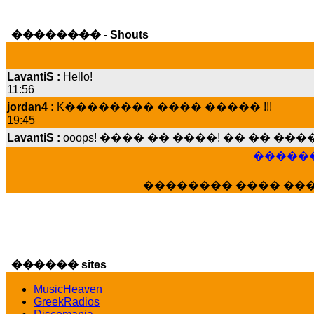
�������� - Shouts
LavantiS :
Hello!
11:56
jordan4 :
K�������� ���� ����� !!!
19:45
LavantiS :
ooops! ���� �� ����! �� �� �
���� ���; ���� ��� ��� �������� �
15:07
������
Dimitris_P :
���� ����� �������� ����
21:20
�������� ���� ��
LavantiS :
����� ���� ������� ��� ���
������� �����?" ..............���� �
�������...
16:40
veronica :
E���� 2012 ��� ����� ��� ��
������ sites
������� ��������� ���� ������ 
MusicHeaven
16:39
GreekRadios
veronica :
[
URL
] ���� ���;