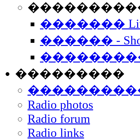
���������� -
������� Live
������ - Sho
��������
���������
���������
Radio photos
Radio forum
Radio links