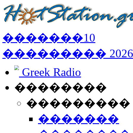
�������
10
���������
202
Greek Radio
��������
���������
�������