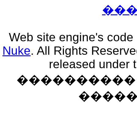
��
Web site engine's code
Nuke
. All Rights Reserv
released under 
���������� �
����