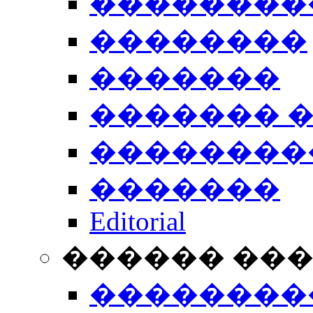
��������
��������
�������
������� 
��������
�������
Editorial
������ ��
��������