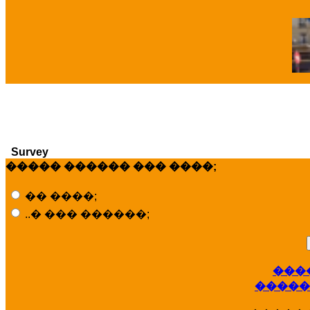
�
Survey
����� ������ ��� ����;
�� ����;
..� ��� ������;
���
�����