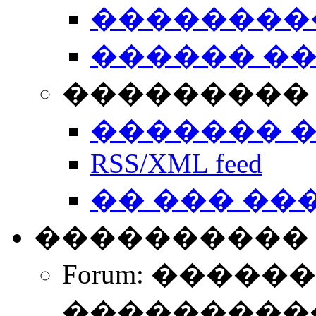
��������
������ �
��������� 
������� 
RSS/XML feed
�� ��� ��
����������
Forum: �����
����������