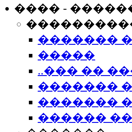
���� - �����
���������
������� 
�����
..��� �� ��
������� 
������� �
������ �