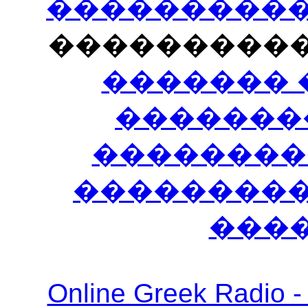
�����������
���������
������� 
�������
��������
����������
���
Online Greek Ra