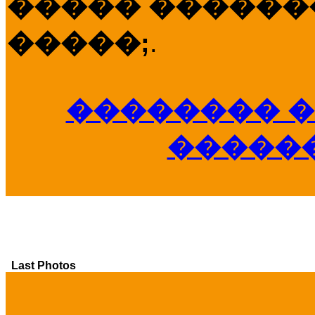
����� �������
�����;
.
�������� �
�����
Last Photos