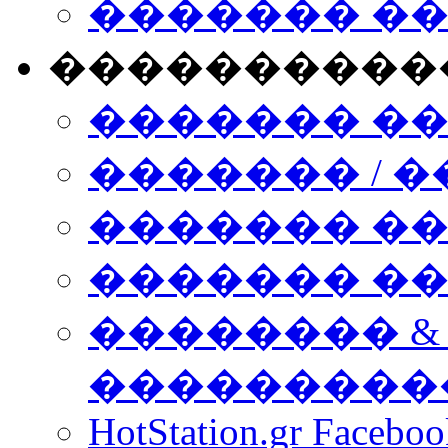
������� �
����������
������� �
������� / �
������� �
������� ��� n
�������� &
���������
HotStation.gr Facebo