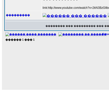
link:http://www.youtube.com/watch?v=2kN3BzGlI
���������
�������� ��� ��������� ��� �
For
������
1
���
1