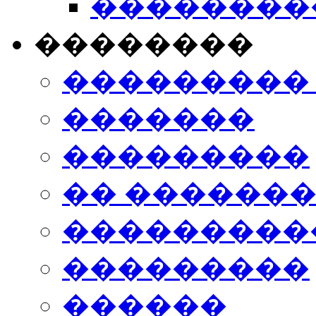
���������
��������
���������
�������
���������
�� ������
���������
���������
������