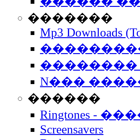
������ �
�������
Mp3 Downloads (To
�����������
�������� 
N��� �����
������
Ringtones - ��
Screensavers