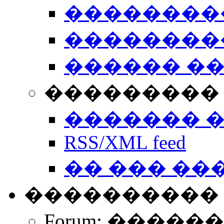
��������
��������
������ �
��������� 
������� 
RSS/XML feed
�� ��� ��
����������
Forum: �����