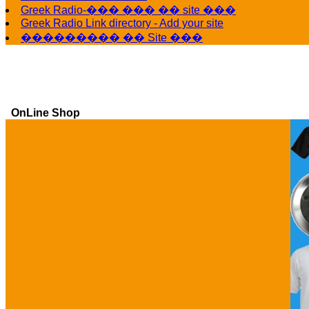
Greek Radio-��� ��� �� site ���
Greek Radio Link directory - Add your site
��������� �� Site ���
OnLine Shop
Ga