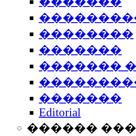
�������
��������
��������
�������
������� 
��������
�������
Editorial
������ ��