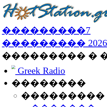
���������
7
���������
202
��������� � 
Greek Radio
��������
���������