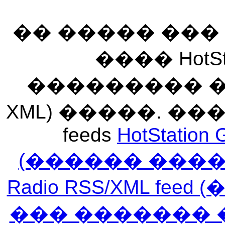
�� ����� ��
���� HotSt
��������� ��� 
XML) �����. �
feeds
HotStation 
(������ ���
Radio RSS/XML f
��� ������� 