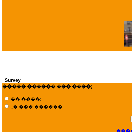
�
Survey
����� ������ ��� ����;
�� ����;
..� ��� ������;
���