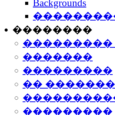
Backgrounds
���������
��������
���������
�������
���������
�� ������
���������
���������