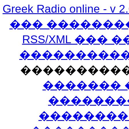
Greek Radio online
��� �������
RSS/XML ���
�����������
���������
������� 
�������
��������