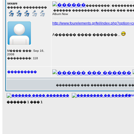
sexare
��������: ��������� 2
����� ��������
������ ���������: ����� ��� ������
Album Now
http://www.fourelements.gr/fel/index.php?optio
A������ ���� �������...
M���� ���: Sep 16,
2008
��������: 118
���������
�������� ��� ��������� ��� �
For
������
1
���
1