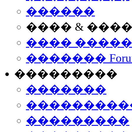
������
���� & ���
���� ����
������� Foru
���������
�������
����������
���������