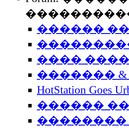
����������
������ �
��������
���� ���
������� &
HotStation Goe
������ �
�������� 