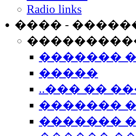
Radio links
���� - �����
���������
������� 
�����
..��� �� ��
������� 
������� �