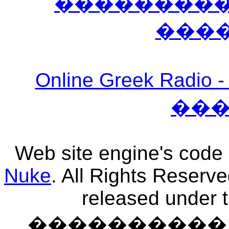
����������
���
Online Greek Ra
��
Web site engine's code
Nuke
. All Rights Reserv
released under 
���������� �