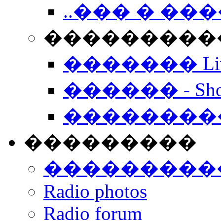
..��� � �
���������� -
������� Live
������ - Sho
��������
���������
���������
Radio photos
Radio forum