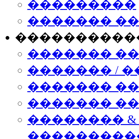
���������
������� �
����������
������� �
������� / �
������� �
������� ��� n
�������� &
���������