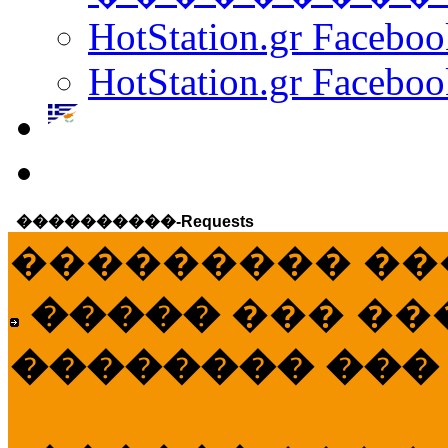
HotStation.gr Facebo
HotStation.gr Faceboo
����������-Requests
��������� ��
�����
��� ��
�������� ���