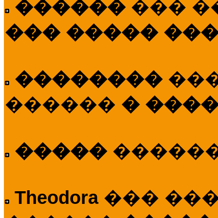
������
��� �
��� ����� ��
��������
��
������
� ����
�����
�����
Theodora
��� ��