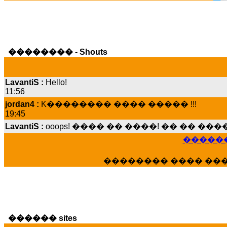
�������� - Shouts
LavantiS :
Hello!
11:56
jordan4 :
K�������� ���� ����� !!!
19:45
LavantiS :
ooops! ���� �� ����! �� �� �
���� ���; ���� ��� ��� �������� �
15:07
������
Dimitris_P :
���� ����� �������� ����
21:20
�������� ���� ��
LavantiS :
����� ���� ������� ��� ���
������� �����?" ..............���� �
�������...
16:40
veronica :
E���� 2012 ��� ����� ��� ��
������ sites