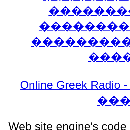
�������
��������
����������
���
Online Greek Ra
��
Web site engine's code