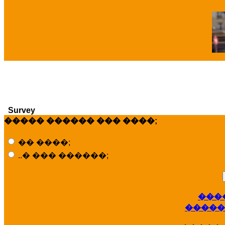
�
Survey
����� ������ ��� ����;
�� ����;
..� ��� ������;
���
�����