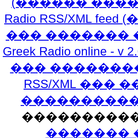
(������ ���
Radio RSS/XML f
��� ������� 
Greek Radio online
��� �������
RSS/XML ���
�����������
���������
������� 