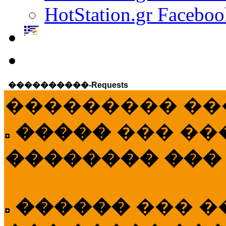
HotStation.gr Faceboo
����������-Requests
��������� ��
�����
��� ��
�������� ���
������
��� �