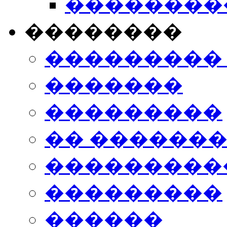
���������
��������
���������
�������
���������
�� ������
���������
���������
������