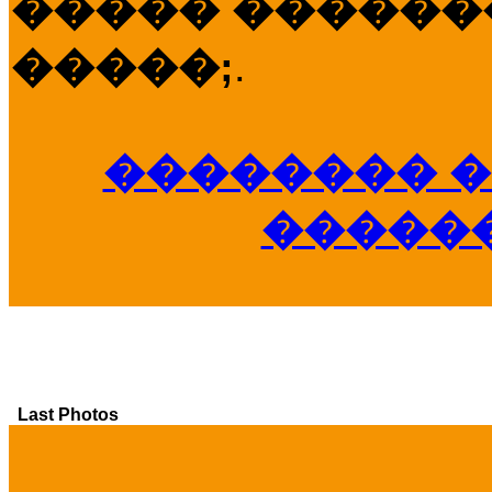
����� �������
�����;
.
�������� �
�����
Last Photos