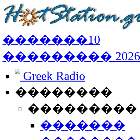
�������
10
���������
202
Greek Radio
��������
���������
�������