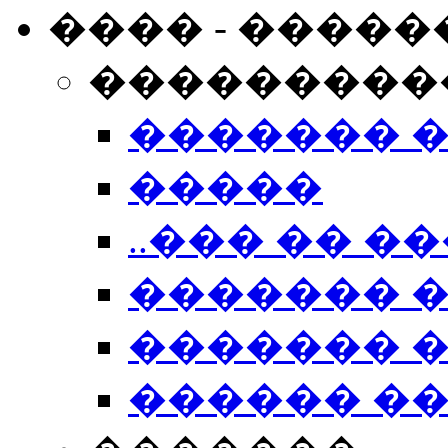
���� - �����
���������
������� 
�����
..��� �� ��
������� 
������� �
������ �