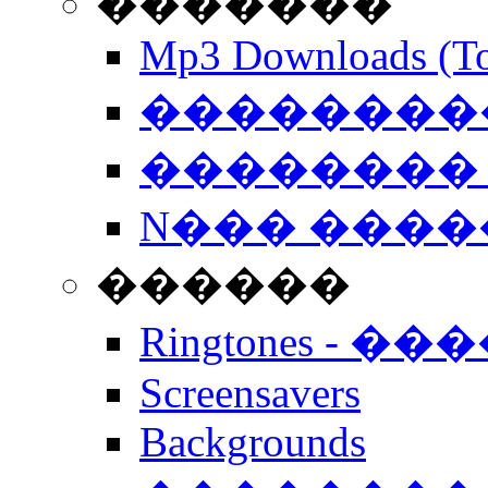
�������
Mp3 Downloads (To
�����������
�������� 
N��� �����
������
Ringtones - ��
Screensavers
Backgrounds