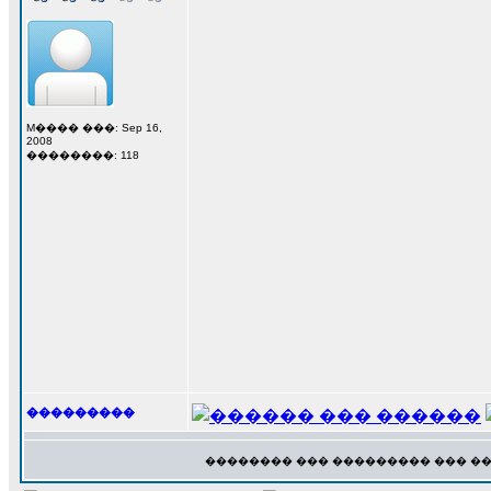
M���� ���: Sep 16,
2008
��������: 118
���������
�������� ��� ��������� ��� �