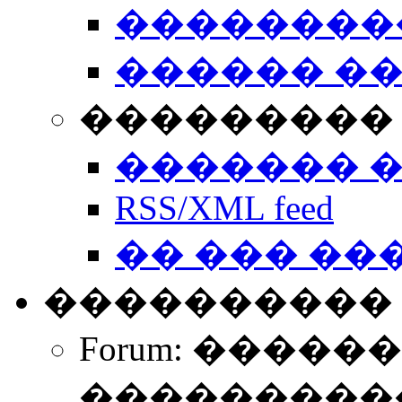
��������
������ �
��������� 
������� 
RSS/XML feed
�� ��� ��
����������
Forum: �����
����������