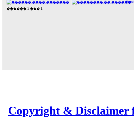
For
������
1
���
1
Copyright & Disclaimer 