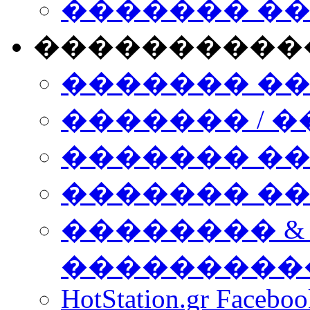
������� �
����������
������� �
������� / �
������� �
������� ��� n
�������� &
���������
HotStation.gr Facebo