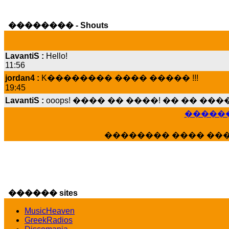
�������� - Shouts
LavantiS :
Hello!
11:56
jordan4 :
K�������� ���� ����� !!!
19:45
LavantiS :
ooops! ���� �� ����! �� �� �
���� ���; ���� ��� ��� �������� �
15:07
������
Dimitris_P :
���� ����� �������� ����
21:20
�������� ���� ��
LavantiS :
����� ���� ������� ��� ���
������� �����?" ..............���� �
�������...
16:40
veronica :
E���� 2012 ��� ����� ��� ��
������ sites
������� ��������� ���� ������ 
MusicHeaven
16:39
GreekRadios
veronica :
[
URL
] ���� ���;