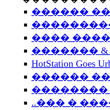
������ �
��������
���� ���
������� &
HotStation Goe
������ �
�������� 
..��� � �