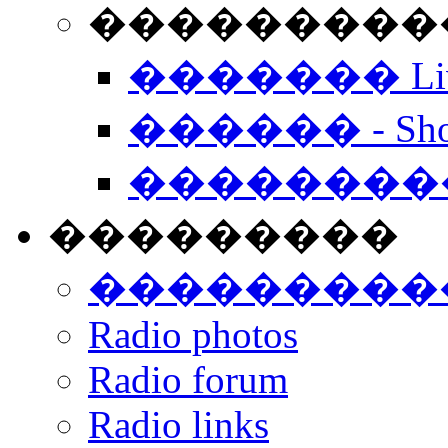
���������� -
������� Live
������ - Sho
��������
���������
���������
Radio photos
Radio forum
Radio links