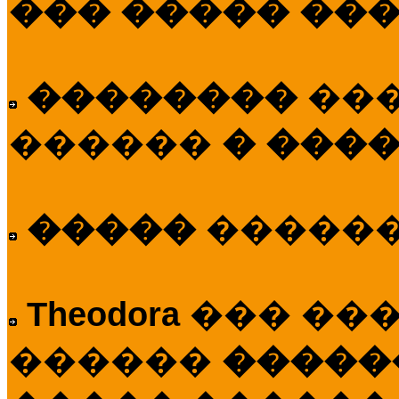
��� ����� ��
��������
��
������
� ����
�����
�����
Theodora
��� ��
������
�����