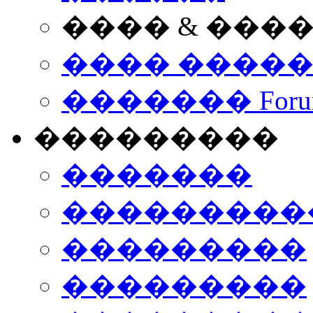
���� & ���
���� ����
������� Foru
���������
�������
����������
���������
���������