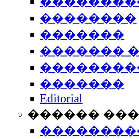
��������
��������
�������
������� 
��������
�������
Editorial
������ ��
��������