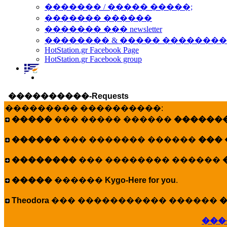
������� / ����� �����;
������� ������
������� ��� newsletter
�������� & ����� �������
HotStation.gr Facebook Page
HotStation.gr Facebook group
����������-Requests
��������� ����������:
�����
��� ����� ������
�������
������
��� ������� ������
���
��������
��� �������� ������
�����
������
Kygo-Here for you
.
Theodora
��� ����������� ������
�
���