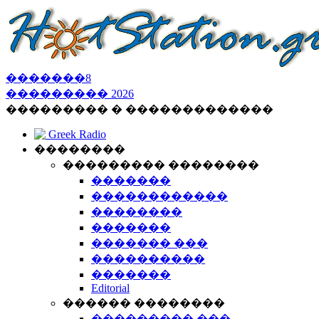
�������
8
���������
2026
��������� � �������������
Greek Radio
��������
��������� ��������
�������
������������
��������
�������
������� ���
����������
�������
Editorial
������ ��������
��������� ���