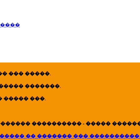
�����
� ��� �����
.
 ����� �������
.
� ����� ���
.
������ ���������� - ����� �������
����� �� ������� ��� ����������