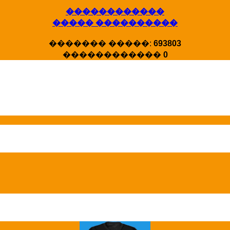
������������
����� ����������
X�����
������� �����:
693803
�����
������������
0
HotStat ...
Homeland