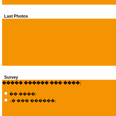
Last Photos
Survey
����� ������ ��� ����;
�� ����;
..� ��� ������;