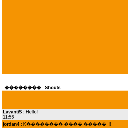
�������� - Shouts
LavantiS :
Hello!
11:56
jordan4 :
K�������� ���� ����� !!!
19:45