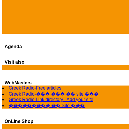
Agenda
Visit also
WebMasters
Greek Radio-Free articles
Greek Radio-��� ��� �� site ���
Greek Radio Link directory - Add your site
��������� �� Site ���
OnLine Shop