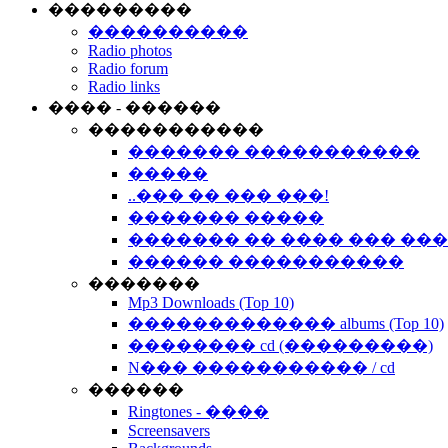
���������
����������
Radio photos
Radio forum
Radio links
���� - ������
�����������
������� �����������
�����
..��� �� ��� ���!
������� �����
������� �� ���� ��� ��
������ �����������
�������
Mp3 Downloads (Top 10)
������������� albums (Top 10)
�������� cd (���������)
N��� ����������� / cd
������
Ringtones - ����
Screensavers