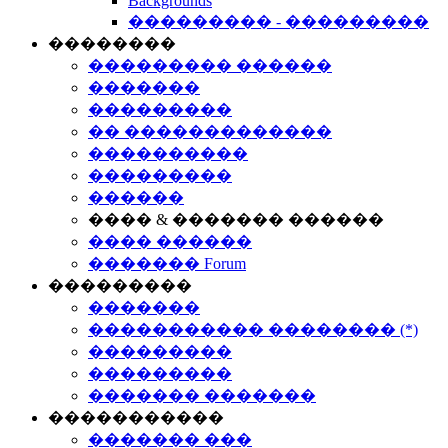
Backgrounds
��������� - ���������
��������
��������� ������
�������
���������
�� �������������
����������
���������
������
���� & ������� ������
���� ������
������� Forum
���������
�������
����������� �������� (*)
���������
���������
������� �������
�����������
������� ���