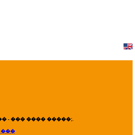
 - ��� ���� �����;
.
 ���