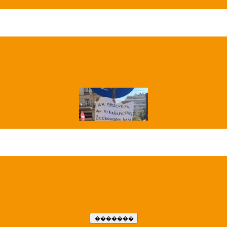
��� ����
�����..