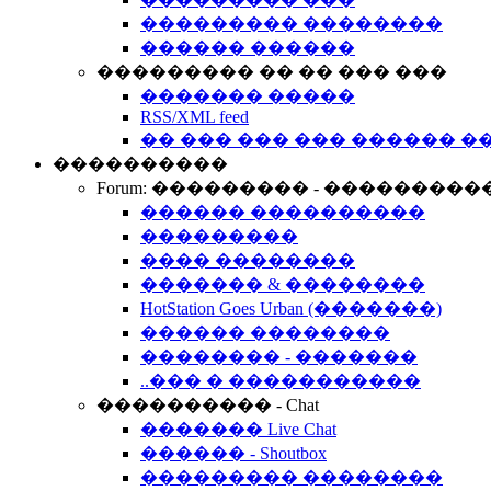
��������� ��������
������ ������
��������� �� �� ��� ���
������� �����
RSS/XML feed
�� ��� ��� ��� ������ �
����������
Forum: ��������� - ���������
������ ����������
���������
���� ��������
������� & ��������
HotStation Goes Urban (�������)
������ ��������
�������� - �������
..��� � �����������
���������� - Chat
������� Live Chat
������ - Shoutbox
��������� ��������