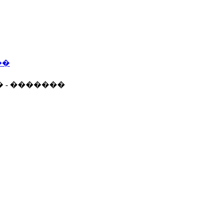
��
� - �������