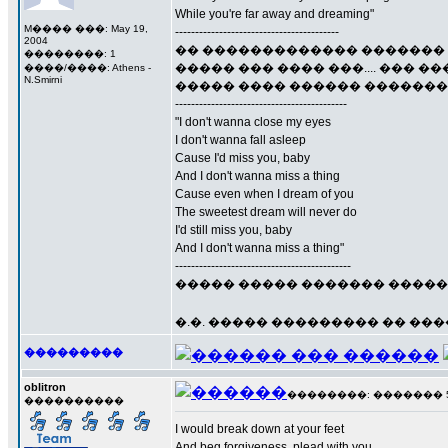
While you're far away and dreaming"
M���� ���: May 19,
-----------------------------------------
2004
�� ������������� ������� (��
��������: 1
����� ��� ���� ���.... ��� 
����/����: Athens -
N.Smirni
����� ���� ������ �������� ��
-------------------------------------------
"I don't wanna close my eyes
I don't wanna fall asleep
Cause I'd miss you, baby
And I don't wanna miss a thing
Cause even when I dream of you
The sweetest dream will never do
I'd still miss you, baby
And I don't wanna miss a thing"
--------------------------------------------
����� ����� ������� �����..
�.�. ����� ��������� �� ��
���������
oblitron
��������: ������� 5 �
����������
I would break down at your feet
And beg forgiveness, plead with you