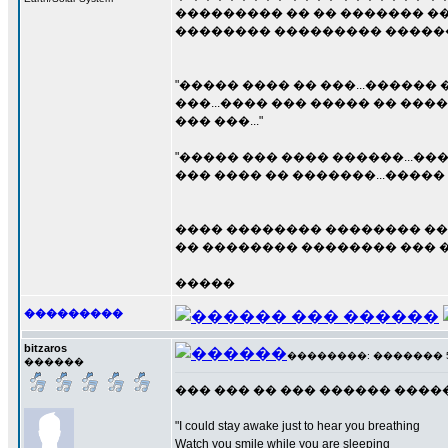
��������� �� �� ������� ��
�������� ��������� �������
"����� ���� �� ���...������ 
���...���� ��� ����� �� ���
��� ���..."
"����� ��� ���� ������...��
��� ���� �� �������...�����
���� �������� �������� ��
�� �������� �������� ��� �
�����
���������
bitzaros
��������: ������� 5 �
������
��� ��� �� ��� ������ �������� �
"I could stay awake just to hear you breathing
Watch you smile while you are sleeping