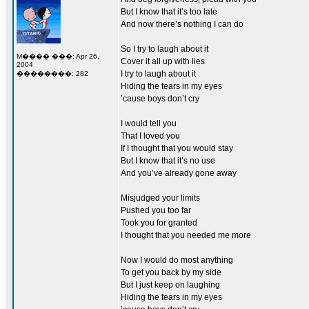
But I know that it’s too late
And now there’s nothing I can do
So I try to laugh about it
M���� ���: Apr 26,
Cover it all up with lies
2004
I try to laugh about it
��������: 282
Hiding the tears in my eyes
’cause boys don’t cry
I would tell you
That I loved you
If I thought that you would stay
But I know that it’s no use
And you’ve already gone away
Misjudged your limits
Pushed you too far
Took you for granted
I thought that you needed me more
Now I would do most anything
To get you back by my side
But I just keep on laughing
Hiding the tears in my eyes