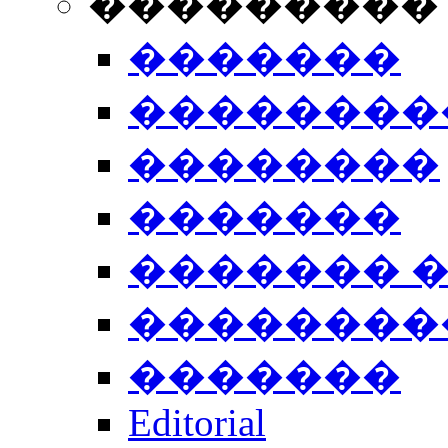
���������
�������
��������
��������
�������
������� 
��������
�������
Editorial