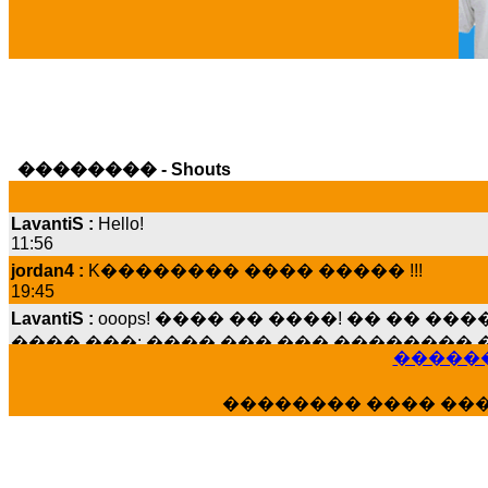
�������� - Shouts
LavantiS :
Hello!
11:56
jordan4 :
K�������� ���� ����� !!!
19:45
LavantiS :
ooops! ���� �� ����! �� �� �
���� ���; ���� ��� ��� �������� �
15:07
������
Dimitris_P :
���� ����� �������� ����
21:20
�������� ���� ��
LavantiS :
����� ���� ������� ��� ���
������� �����?" ..............���� �
�������...