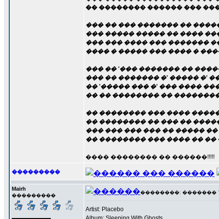
�� �������� ������ ��� ����
��� �� ��� ������� �� ����
��� ����� ����� �� ���� ��
��� ��� ���� ��� ������� 
���� � ����� ��� ���� � ��
��� �� '��� ������� �� ����
��� �� ������� �' ����� �' �
�� '����� ��� �' ��� ���� ��
�� �� �������� �� �������
�� �������� ��� ���� �����
�� �������� �� ��� �� ����
��� ��� ��� ��� �� ����� �
�� �������� ��� ���� �� �� 
���� �������� �� ������!!!!!
���������
Mairh
��������: ������� 7 �
���������
Artist: Placebo
Album: Sleeping With Ghosts