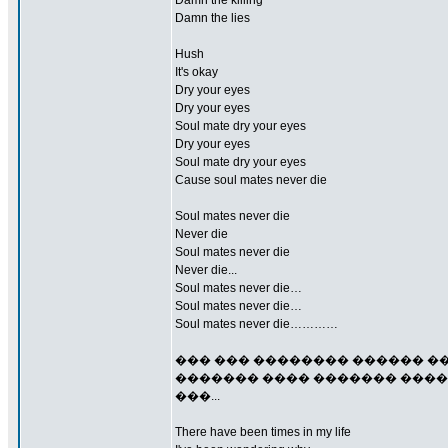
Damn the killing
Damn the lies
Hush
It's okay
Dry your eyes
Dry your eyes
Soul mate dry your eyes
Dry your eyes
Soul mate dry your eyes
Cause soul mates never die
Soul mates never die
Never die
Soul mates never die
Never die...
Soul mates never die…
Soul mates never die…
Soul mates never die…………
��� ��� �������� ������ ��
������� ���� ������� �����
���...
There have been times in my life