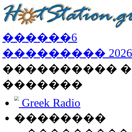
������
6
���������
202
���������� �
�������
Greek Radio
��������