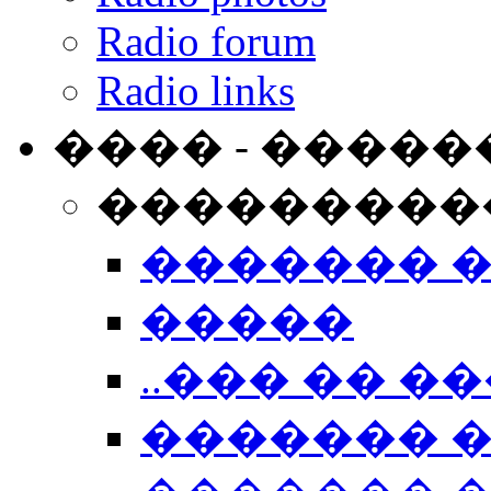
Radio forum
Radio links
���� - �����
���������
������� 
�����
..��� �� ��
������� 