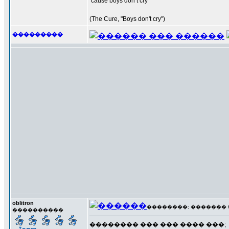
’cause boys don’t cry
(The Cure, "Boys don't cry")
���������
oblitron
��������: ������� 6 �
����������
�������� ��� ��� ���� ���;