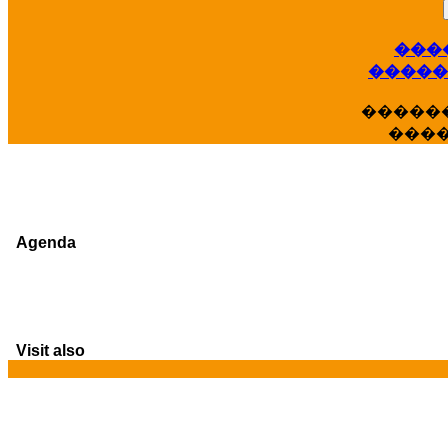
���
�����
�����
���
Agenda
Visit also
G