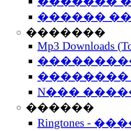
������� �
������ �
�������
Mp3 Downloads (To
�����������
�������� 
N��� �����
������
Ringtones - ��