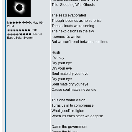
Title: Sleeping With Ghosts
The sea's evaporated
Though it comes as no surprise
M���� ���: May 09,
These clouds we're seeing
2004
��������: 201
Their explosions in the sky
����/����: Planet
It seems it's written
Earth/Solar System
But we can't read between the lines
Hush
It's okay
Dry your eye
Dry your eye
Soul mate dry your eye
Dry your eye
Soul mate dry your eye
Cause soul mates never die
This one world vision
Turns us in to compromise
What good's religion
When it's each other we despise
Damn the government