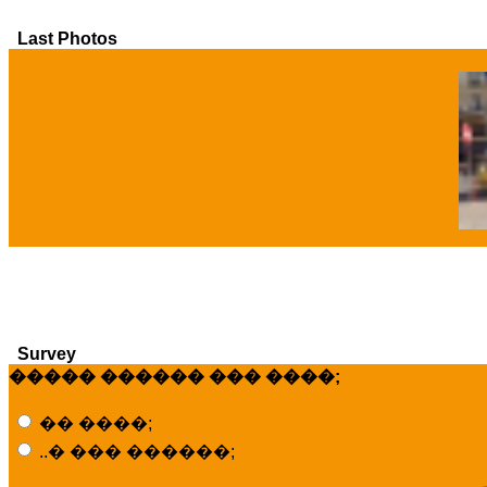
Last Photos
�
Survey
����� ������ ��� ����;
�� ����;
..� ��� ������;