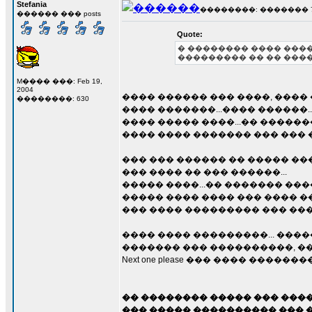
Stefania
��������: ������� 7 ��
������ ��� posts
Quote:
� �������� ���� ����
��������� �� �� ����
M���� ���: Feb 19,
2004
���� ������ ��� ����, ����
��������: 630
���� �������...���� ������..
���� ����� ����...�� ������
���� ���� ������� ��� ��� �
��� ��� ������ �� ����� ���
��� ���� �� ��� ������...
����� ����...�� ������� ����.
����� ���� ���� ��� ���� ��
��� ���� ��������� ��� ��� 
���� ���� ���������... ����
������� ��� ����������, ��
Next one please ��� ���� �����
�� �������� ����� ��� �����
��� ����� ���������� ��� ���