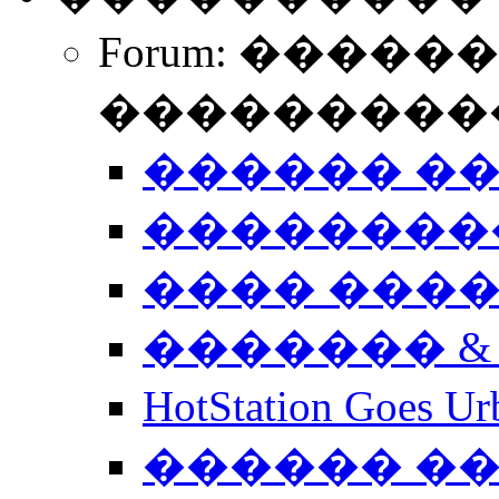
Forum: �����
����������
������ �
��������
���� ���
������� &
HotStation Goe
������ �