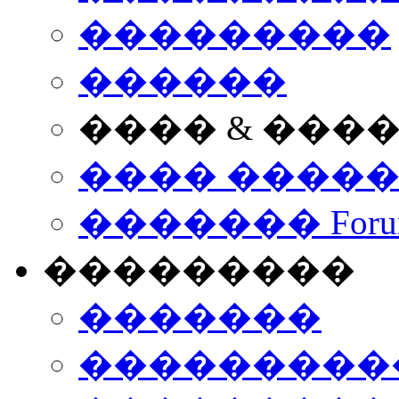
���������
������
���� & ���
���� ����
������� Foru
���������
�������
����������