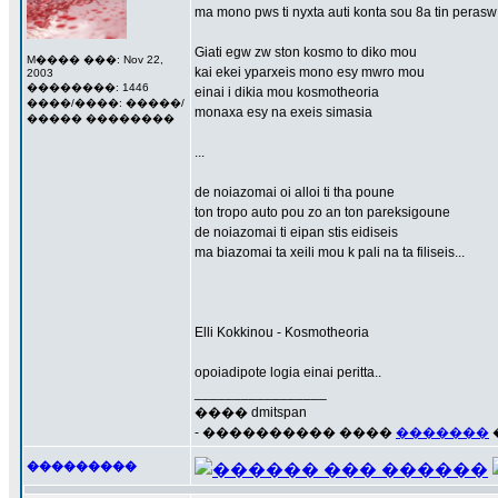
ma mono pws ti nyxta auti konta sou 8a tin perasw
Giati egw zw ston kosmo to diko mou
M���� ���: Nov 22,
kai ekei yparxeis mono esy mwro mou
2003
��������: 1446
einai i dikia mou kosmotheoria
����/����: �����/
monaxa esy na exeis simasia
����� ��������
...
de noiazomai oi alloi ti tha poune
ton tropo auto pou zo an ton pareksigoune
de noiazomai ti eipan stis eidiseis
ma biazomai ta xeili mou k pali na ta filiseis...
Elli Kokkinou - Kosmotheoria
opoiadipote logia einai peritta..
_________________
���� dmitspan
- ���������� ����
�������
���������