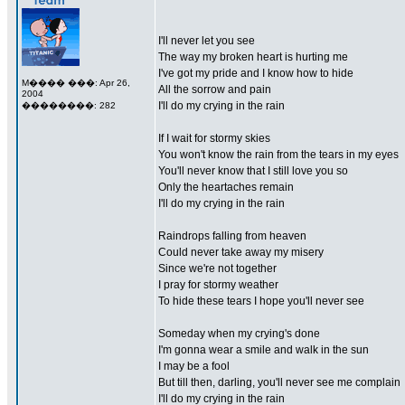
I'll never let you see
The way my broken heart is hurting me
I've got my pride and I know how to hide
M���� ���: Apr 26,
All the sorrow and pain
2004
I'll do my crying in the rain
��������: 282
If I wait for stormy skies
You won't know the rain from the tears in my eyes
You'll never know that I still love you so
Only the heartaches remain
I'll do my crying in the rain
Raindrops falling from heaven
Could never take away my misery
Since we're not together
I pray for stormy weather
To hide these tears I hope you'll never see
Someday when my crying's done
I'm gonna wear a smile and walk in the sun
I may be a fool
But till then, darling, you'll never see me complain
I'll do my crying in the rain