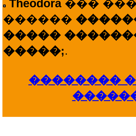
Theodora
��� ��
������
�����
����� �������
�����;
.
�������� �
�����