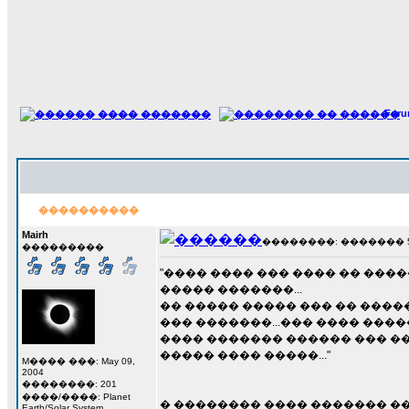
For
����������
Mairh
��������: ������� 5 �
���������
"���� ���� ��� ���� �� ����
����� �������...
�� ����� ����� ��� �� ����
��� �������...��� ���� �����
���� ������� ������ ��� ��
����� ���� �����..."
M���� ���: May 09,
2004
��������: 201
����/����: Planet
� �������� ���� ������� ��
Earth/Solar System