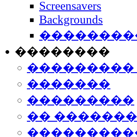
Screensavers
Backgrounds
���������
��������
���������
�������
���������
�� ������
���������