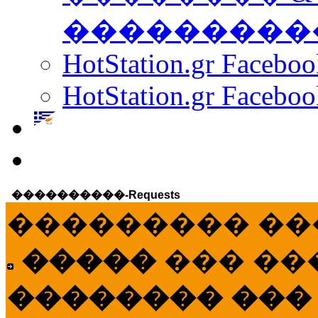
���������
HotStation.gr Facebo
HotStation.gr Faceboo
����������-Requests
��������� ��
�����
��� ��
�������� ���