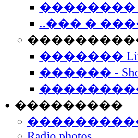
�������� 
..��� � �
���������� -
������� Live
������ - Sho
��������
���������
���������
Radio photos