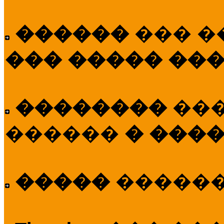
������
��� �
��� ����� ��
��������
��
������
� ����
�����
�����