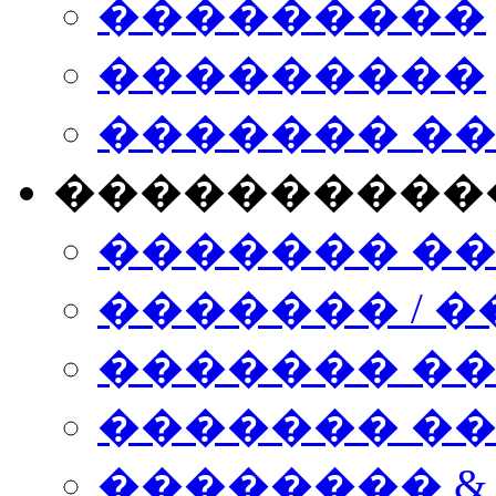
���������
���������
������� �
����������
������� �
������� / �
������� �
������� ��� n
�������� &