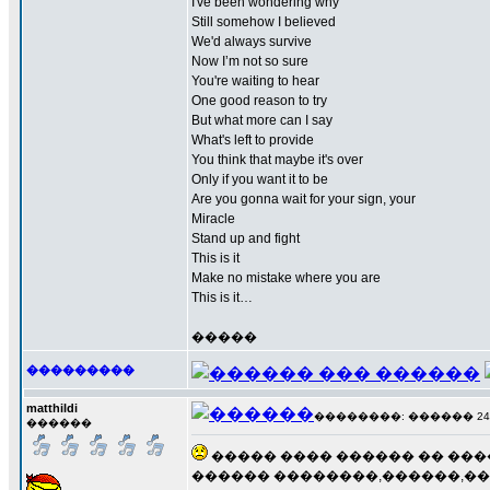
I've been wondering why
Still somehow I believed
We'd always survive
Now I’m not so sure
You're waiting to hear
One good reason to try
But what more can I say
What's left to provide
You think that maybe it's over
Only if you want it to be
Are you gonna wait for your sign, your
Miracle
Stand up and fight
This is it
Make no mistake where you are
This is it…
�����
���������
matthildi
��������: ������ 24 ��
������
����� ���� ������ �� ���
������ ��������,������,��