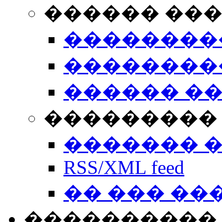
������ ��
��������
��������
������ �
��������� 
������� 
RSS/XML feed
�� ��� ��
����������