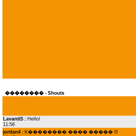
�������� - Shouts
LavantiS :
Hello!
11:56
jordan4 :
K�������� ���� ����� !!!
19:45