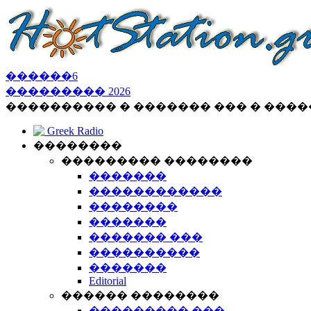
������
6
���������
2026
���������� � ������� ��� � ���
Greek Radio
��������
��������� ��������
�������
������������
��������
�������
������� ���
����������
�������
Editorial
������ ��������
��������� ���