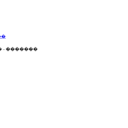
��
� - �������