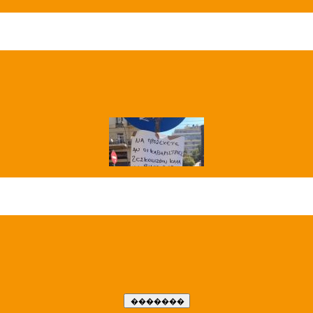
��� ����
�����..