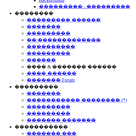
Backgrounds
��������� - ���������
��������
��������� ������
�������
���������
�� �������������
����������
���������
������
���� & ������� ������
���� ������
������� Forum
���������
�������
����������� �������� (*)
���������
���������
������� �������
�����������
������� ���