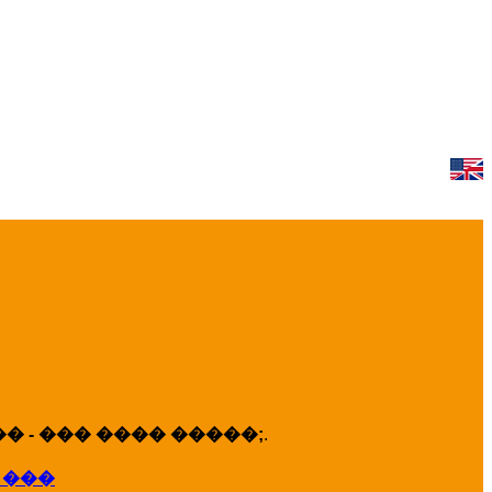
 - ��� ���� �����;
.
 ���