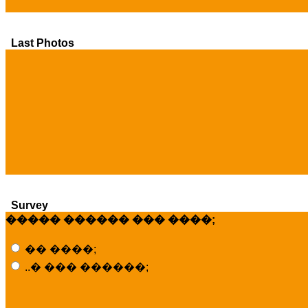
Last Photos
Survey
����� ������ ��� ����;
�� ����;
..� ��� ������;