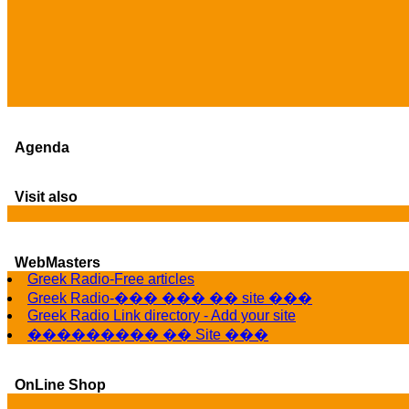
Agenda
Visit also
WebMasters
Greek Radio-Free articles
Greek Radio-��� ��� �� site ���
Greek Radio Link directory - Add your site
��������� �� Site ���
OnLine Shop