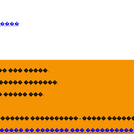
�����
� ��� �����
.
 ����� �������
.
� ����� ���
.
������ ���������� - ����� �������
����� �� ������� ��� ����������