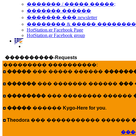
������� / ����� �����;
������� ������
������� ��� newsletter
�������� & ����� �������
HotStation.gr Facebook Page
HotStation.gr Facebook group
����������-Requests
��������� ����������:
�����
��� ����� ������
�������
������
��� ������� ������
���
��������
��� �������� ������
�����
������
Kygo-Here for you
.
Theodora
��� ����������� ������
�
���