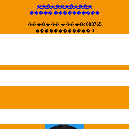
������������
����� ����������
X�����
������� �����:
693765
�����
������������
0
HotStat ...
Homeland