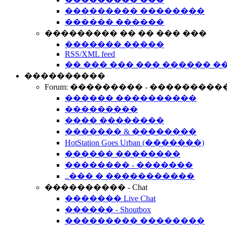
��������� ��������
������ ������
��������� �� �� ��� ���
������� �����
RSS/XML feed
�� ��� ��� ��� ������ �
����������
Forum: ��������� - ���������
������ ����������
���������
���� ��������
������� & ��������
HotStation Goes Urban (�������)
������ ��������
�������� - �������
..��� � �����������
���������� - Chat
������� Live Chat
������ - Shoutbox
��������� ��������