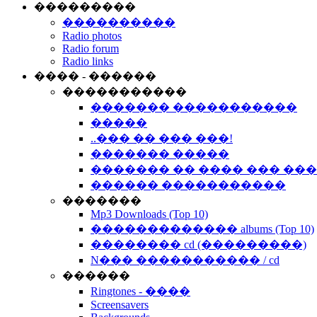
���������
����������
Radio photos
Radio forum
Radio links
���� - ������
�����������
������� �����������
�����
..��� �� ��� ���!
������� �����
������� �� ���� ��� ��
������ �����������
�������
Mp3 Downloads (Top 10)
������������� albums (Top 10)
�������� cd (���������)
N��� ����������� / cd
������
Ringtones - ����
Screensavers