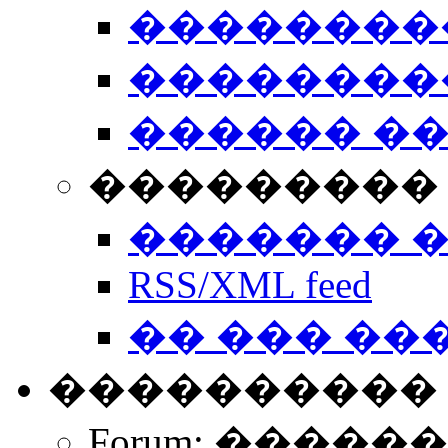
��������
��������
������ �
��������� 
������� 
RSS/XML feed
�� ��� ��
����������
Forum: �����