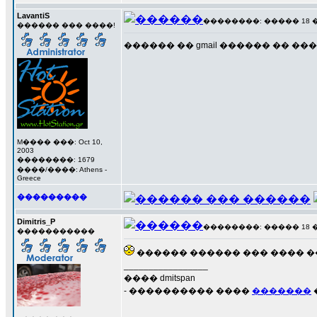
LavantiS
��������: ����� 18 ���
������ ��� ����!
������ �� gmail ������ �� ����
M���� ���: Oct 10,
2003
��������: 1679
����/����: Athens -
Greece
���������
Dimitris_P
��������: ����� 18 ���
�����������
������ ������ ��� ���� ���� �
_________________
���� dmitspan
- ���������� ����
�������