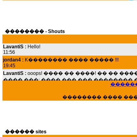
�������� - Shouts
LavantiS :
Hello!
11:56
jordan4 :
K�������� ���� ����� !!!
19:45
LavantiS :
ooops! ���� �� ����! �� �� �
���� ���; ���� ��� ��� �������� �
15:07
������
Dimitris_P :
���� ����� �������� ����
21:20
�������� ���� ��
LavantiS :
����� ���� ������� ��� ���
������� �����?" ..............���� �
�������...
16:40
veronica :
E���� 2012 ��� ����� ��� ��
������ sites
������� ��������� ���� ������ 