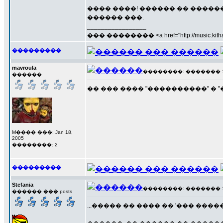
���� ����! ������ �� �����
������ ���.
_________________
��� �������� <a href="http://music.kithara
���������
mavroula
��������: ������� 19 �
������
�� ��� ���� "����������" � 
M���� ���: Jan 18,
2005
��������: 2
���������
Stefania
��������: ������� 19 �
������ ��� posts
...����� �� ���� �� '��� �����