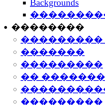
Backgrounds
���������
��������
���������
�������
���������
�� ������
���������
���������