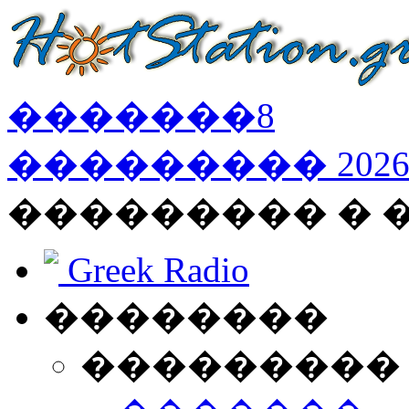
�������
8
���������
202
��������� �
Greek Radio
��������
���������