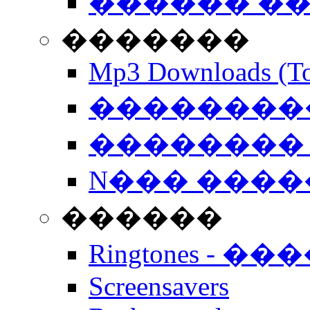
������ �
�������
Mp3 Downloads (To
�����������
�������� 
N��� �����
������
Ringtones - ��
Screensavers