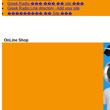
Greek Radio-��� ��� �� site ���
Greek Radio Link directory - Add your site
��������� �� Site ���
OnLine Shop
Ga