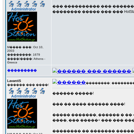
��� ���������� ��� ������
�������� ����� ��� ��� HotSta
M���� ���: Oct 10,
2003
��������: 1679
����/����: Athens -
Greece
���������
LavantiS
��������: ��������� 7
������ ��� ����!
������ �����!
��� �� ���� ������ ����!
����� �������, ������ � ��
����, ��� �����+ ��� ��� �
�������� �� ������� �����