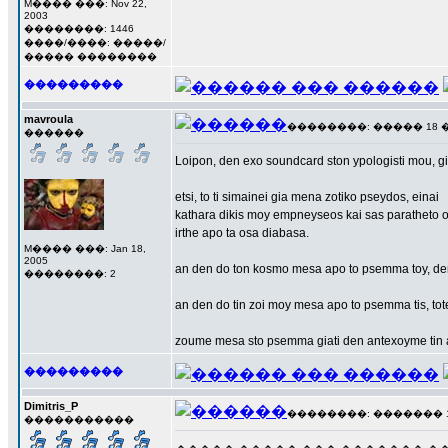
M���� ���: Nov 22,
2003
��������: 1446
����/����: �����/
����� ��������
���������
mavroula
��������: ����� 18 ���
������
Loipon, den exo soundcard ston ypologisti mou, giay
etsi, to ti simainei gia mena zotiko pseydos, einai
kathara dikis moy empneyseos kai sas paratheto o
irthe apo ta osa diabasa.
M���� ���: Jan 18,
2005
an den do ton kosmo mesa apo to psemma toy, de
��������: 2
an den do tin zoi moy mesa apo to psemma tis, tot
zoume mesa sto psemma giati den antexoyme tin al
���������
Dimitris_P
��������: ������� 19 �
�����������