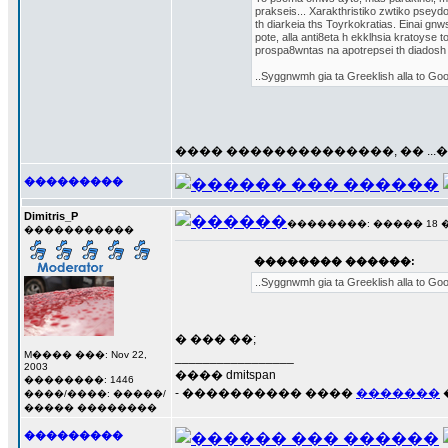
prakseis... Xarakthristiko zwtiko pseydos
th diarkeia ths Toyrkokratias. Einai gnw
pote, alla anti8eta h ekklhsia kratoyse t
prospa8wntas na apotrepsei th diadosh 
..Syggnwmh gia ta Greeklish alla to Goog
���� ��������������, �� ..
���������
Dimitris_P
��������: ����� 18 ���
�����������
�������� ������:
..Syggnwmh gia ta Greeklish alla to Goog
� ��� ��;
M���� ���: Nov 22,
_________________
2003
���� dmitspan
��������: 1446
- ���������� ����
�������
����/����: �����/
����� ��������
���������