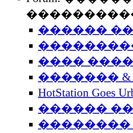
����������
������ �
��������
���� ���
������� &
HotStation Goe
������ �
�������� 