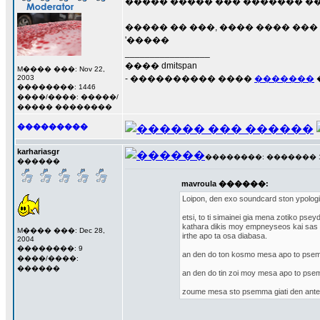
����� ����� ��� ������� 
����� �� ���, ���� ���� ��
'�����
_________________
���� dmitspan
M���� ���: Nov 22,
2003
- ���������� ����
�������
��������: 1446
����/����: �����/
����� ��������
���������
karhariasgr
��������: ������� 19 �
������
mavroula ������:
Loipon, den exo soundcard ston ypologisti
etsi, to ti simainei gia mena zotiko pseyd
kathara dikis moy empneyseos kai sas 
M���� ���: Dec 28,
irthe apo ta osa diabasa.
2004
��������: 9
an den do ton kosmo mesa apo to psem
����/����:
������
an den do tin zoi moy mesa apo to psem
zoume mesa sto psemma giati den antexo