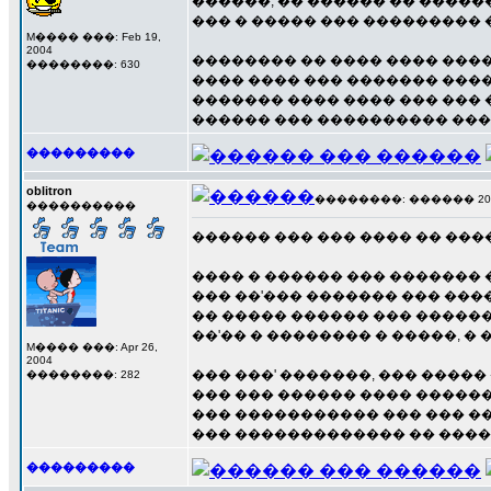
������, �� ������ �� ������
��� � ����� ��� ��������� �
M���� ���: Feb 19,
2004
�������� �� ���� ���� ����
��������: 630
���� ���� ��� ������� ����
������� ���� ���� ��� ���
������ ��� ���������� ����
���������
oblitron
��������: ������ 20 ��
����������
������ ��� ��� ���� �� ���
���� � ������ ��� �������
��� ��'��� ������� ��� ���
�� ����� ������ ��� �����
��'�� � �������� � �����, �
M���� ���: Apr 26,
2004
��� ���' �������, ��� ����
��������: 282
��� ��� ������ ���� ������
��� ����������� ��� ��� �
��� ������������� �� ����
���������