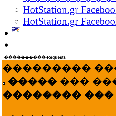
HotStation.gr Facebo
HotStation.gr Faceboo
����������-Requests
��������� ��
�����
��� ��
�������� ���