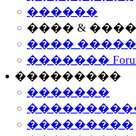
������
���� & ���
���� ����
������� Foru
���������
�������
����������
���������