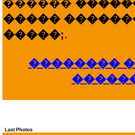
������
�����
����� �������
�����;
.
�������� �
�����
Last Photos