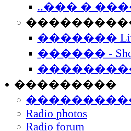
..��� � �
���������� -
������� Live
������ - Sho
��������
���������
���������
Radio photos
Radio forum