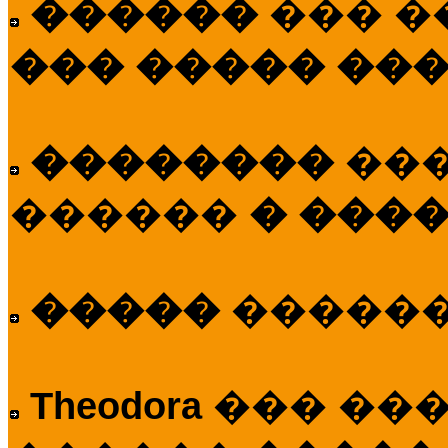
������
��� �
��� ����� ��
��������
��
������
� ����
�����
�����
Theodora
��� ��