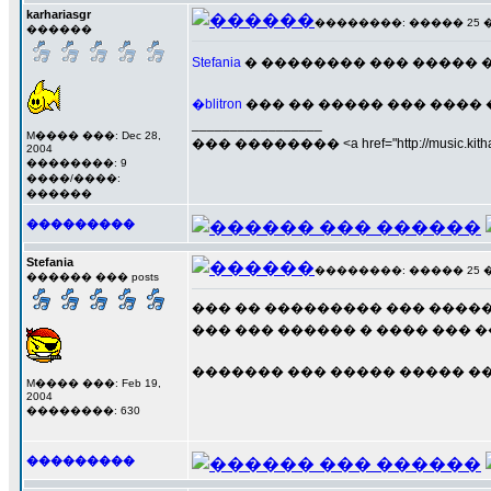
karhariasgr
��������: ����� 25 ���
������
Stefania
� �������� ��� ����� �
�blitron
��� �� ����� ��� ����
_________________
M���� ���: Dec 28,
��� �������� <a href="http://music.kithara
2004
��������: 9
����/����:
������
���������
Stefania
��������: ����� 25 ���
������ ��� posts
��� �� ��������� ��� �����
��� ��� ������ � ���� ��� �
������� ��� ����� ����� ���
M���� ���: Feb 19,
2004
��������: 630
���������