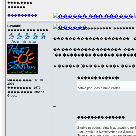
����/����:
������
���������
LavantiS
��������: ������� 17 �
������ ��� ����!
��� ��� �� ����� ������� ..
�� ��� ������ ������� (��� �
"
�� �������� ������ �����
� ������ (��� ��� ���� ����
������ ������:
M���� ���: Oct 10,
2003
��������: 1679
zotiko pseudos einai o erotas
����/����: Athens -
Greece
...
�������� ������:
Zwtiko pseydos, einai h aytapath, o my8
mas, xwris na isxyei oyte kata dianoia.
To psema omws ayto, mas parakinei, 