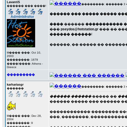
LavantiS
��������: ������ 3 ���
������ ��� ����!
������ ��� ����� ����� ��� 
����
������
����������� �
���
pseydos@hotstation.gr
��� �� ���
������ ������
!
������, �� ����� �� ������
M���� ���: Oct 10,
2003
��������: 1679
����/����: Athens -
Greece
���������
karhariasgr
��������: ������ 3 ���
������
������ ������
����� ��
��
������ ����� ��� ������ �
������������ �������� ���
M���� ���: Dec 28,
���, ��������, �����������
2004
��������: 9
����/����: