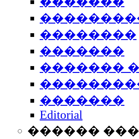
�������
��������
��������
�������
������� 
��������
�������
Editorial
������ ��