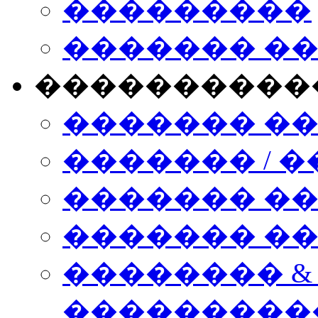
���������
������� �
����������
������� �
������� / �
������� �
������� ��� n
�������� &
���������