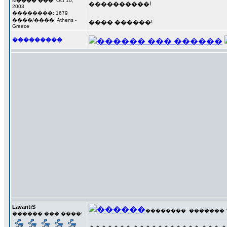
M���� ���: Oct 10,
����������!
2003
��������: 1679
����/����: Athens -
���� ������!
Greece
���������
LavantiS
��������: ������� 17 �
������ ��� ����!