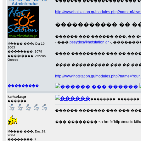
������� ����������� ��� �
http://www.hotstation.gr/modules.php?name=News
����������� �� ���
������ ��� ������ ���, �� 
- ���
pseydos@hotstation.gr
-, ������
M���� ���: Oct 10,
2003
��������: 1679
���� ��������� ��� �� ����
����/����: Athens -
Greece
���� ���������� ��� �� ����
http://www.hotstation.gr/modules.php?name=Yo
���������
karhariasgr
��������: ������� 17 �
������
������ ������� ��� ��� ��
_________________
��� �������� <a href="http://music.kithara
M���� ���: Dec 28,
2004
��������: 9