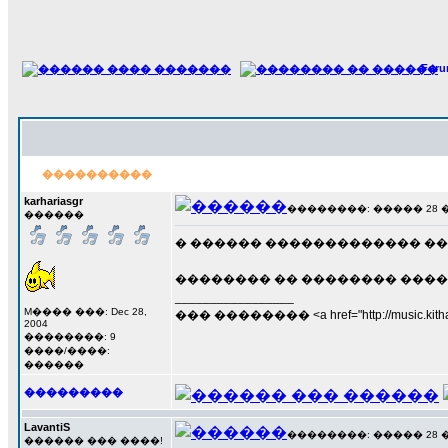
For
����������
karhariasgr
��������: ����� 28 ���
������
� ������ ������������� �� 
�������� �� �������� ���
_________________
M���� ���: Dec 28,
��� �������� <a href="http://music.kithara
2004
��������: 9
����/����:
������
���������
LavantiS
��������: ����� 28 ���
������ ��� ����!