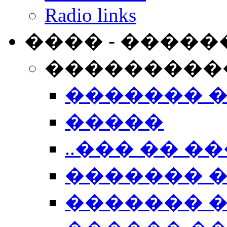
Radio links
���� - �����
���������
������� 
�����
..��� �� ��
������� 
������� �