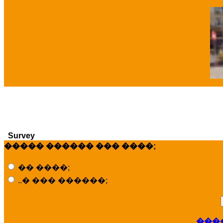
�
Survey
����� ������ ��� ����;
�� ����;
..� ��� ������;
���