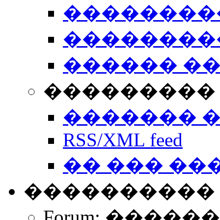
��������
��������
������ �
��������� 
������� 
RSS/XML feed
�� ��� ��
����������
Forum: �����