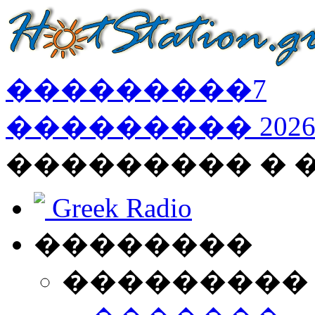
���������
7
���������
202
��������� � 
Greek Radio
��������
���������