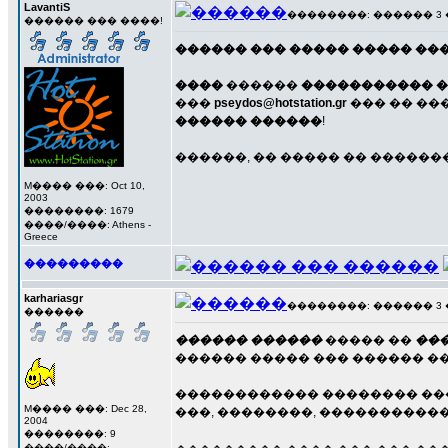
LavantiS
��������: ������ 3 ���
������ ��� ����!
������ ��� ����� ����� ��� 
����
������
����������� �
���
pseydos@hotstation.gr
��� �� ���
������ ������
!
������, �� ����� �� ������
M���� ���: Oct 10,
2003
��������: 1679
����/����: Athens -
Greece
���������
karhariasgr
��������: ������ 3 ���
������
������ ������
����� ��
��
������ ����� ��� ������ �
������������ �������� ���
M���� ���: Dec 28,
���, ��������, �����������
2004
��������: 9
����/����: