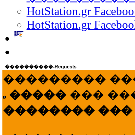
HotStation.gr Facebo
HotStation.gr Faceboo
����������-Requests
��������� ��
�����
��� ��
�������� ���