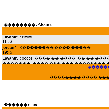
�������� - Shouts
LavantiS :
Hello!
11:56
jordan4 :
K�������� ���� ����� !!!
19:45
LavantiS :
ooops! ���� �� ����! �� �� �
���� ���; ���� ��� ��� �������� �
15:07
������
Dimitris_P :
���� ����� �������� ����
21:20
�������� ���� ��
LavantiS :
����� ���� ������� ��� ���
������� �����?" ..............���� �
�������...
16:40
veronica :
E���� 2012 ��� ����� ��� ��
������ sites
������� ��������� ���� ������ 