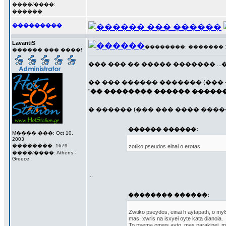
����/����:
������
���������
LavantiS
��������: ������� 17 �
������ ��� ����!
��� ��� �� ����� ������� ..
�� ��� ������ ������� (��� �
"
�� �������� ������ �����
� ������ (��� ��� ���� ����
������ ������:
M���� ���: Oct 10,
2003
��������: 1679
zotiko pseudos einai o erotas
����/����: Athens -
Greece
...
�������� ������:
Zwtiko pseydos, einai h aytapath, o my8
mas, xwris na isxyei oyte kata dianoia.
To psema omws ayto, mas parakinei, 