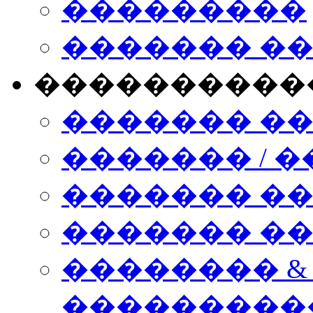
���������
������� �
����������
������� �
������� / �
������� �
������� ��� n
�������� &
���������