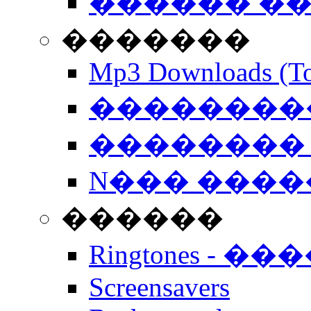
������ �
�������
Mp3 Downloads (To
�����������
�������� 
N��� �����
������
Ringtones - ��
Screensavers