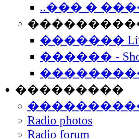
..��� � �
���������� -
������� Live
������ - Sho
��������
���������
���������
Radio photos
Radio forum