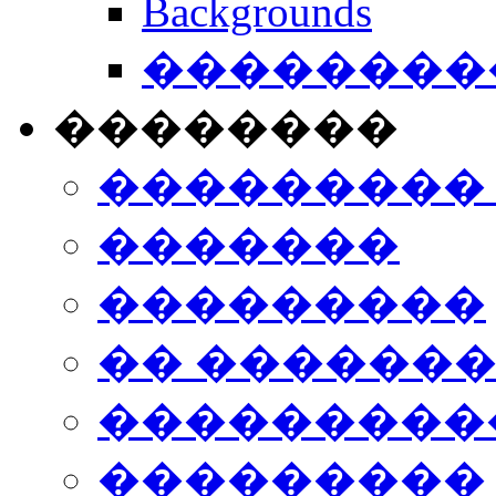
Backgrounds
���������
��������
���������
�������
���������
�� ������
���������
���������