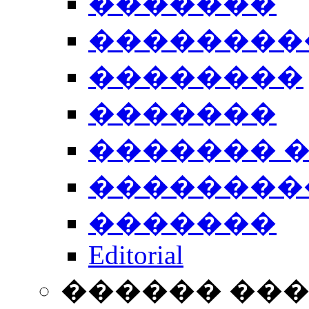
�������
��������
��������
�������
������� 
��������
�������
Editorial
������ ��