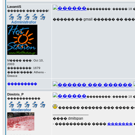
LavantiS
��������: ����� 18 ���
������ ��� ����!
������ �� gmail ������ �� ����
M���� ���: Oct 10,
2003
��������: 1679
����/����: Athens -
Greece
���������
Dimitris_P
��������: ����� 18 ���
�����������
������ ������ ��� ���� ���� �
_________________
���� dmitspan
- ���������� ����
�������