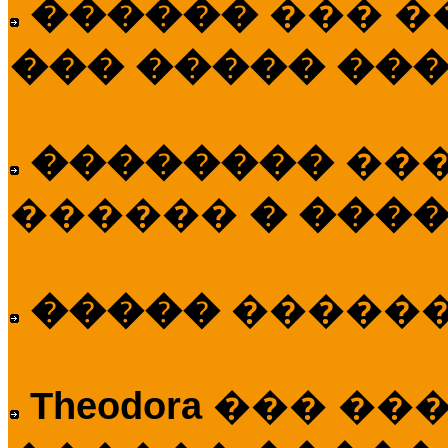
������
��� �
��� ����� ��
��������
��
������
� ����
�����
�����
Theodora
��� ��