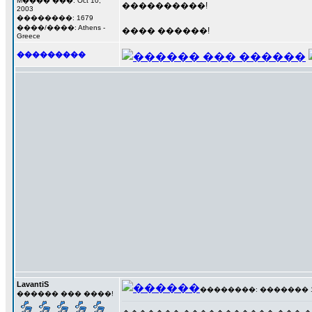
M���� ���: Oct 10,
����������!
2003
��������: 1679
����/����: Athens -
���� ������!
Greece
���������
LavantiS
��������: ������� 17 �
������ ��� ����!