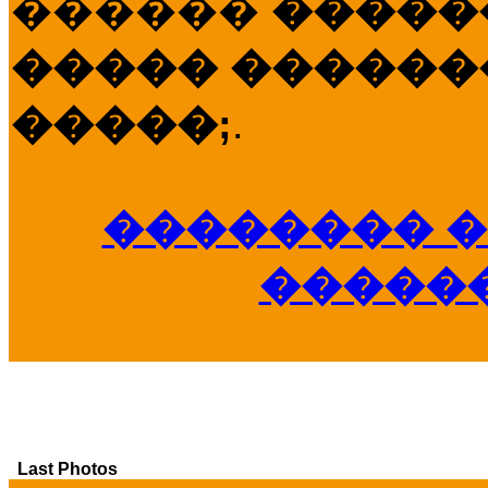
������
�����
����� �������
�����;
.
�������� �
�����
Last Photos