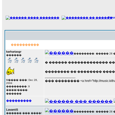
For
����������
karhariasgr
��������: ����� 28 ���
������
� ������ ������������� �� 
�������� �� �������� ���
_________________
M���� ���: Dec 28,
��� �������� <a href="http://music.kithara
2004
��������: 9
����/����:
������
���������
LavantiS
��������: ����� 28 ���
������ ��� ����!