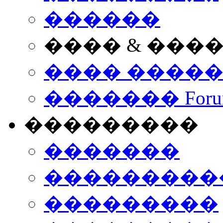
������
���� & ���
���� ����
������� Foru
���������
�������
����������
���������