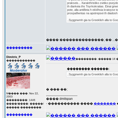
prakseis... Xarakthristiko zwtiko pseydos
th diarkeia ths Toyrkokratias. Einai gnw
pote, alla anti8eta h ekklhsia kratoyse t
prospa8wntas na apotrepsei th diadosh 
..Syggnwmh gia ta Greeklish alla to Goog
���� ��������������, �� ..
���������
Dimitris_P
��������: ����� 18 ���
�����������
�������� ������:
..Syggnwmh gia ta Greeklish alla to Goog
� ��� ��;
M���� ���: Nov 22,
_________________
2003
���� dmitspan
��������: 1446
- ���������� ����
�������
����/����: �����/
����� ��������
���������