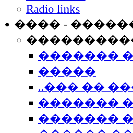
Radio links
���� - �����
���������
������� 
�����
..��� �� ��
������� 
������� �