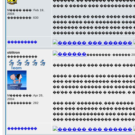
������, �� ������ �� ������
��� � ����� ��� ��������� �
M���� ���: Feb 19,
2004
�������� �� ���� ���� ����
��������: 630
���� ���� ��� ������� ����
������� ���� ���� ��� ���
������ ��� ���������� ����
���������
oblitron
��������: ������ 20 ��
����������
������ ��� ��� ���� �� ���
���� � ������ ��� �������
��� ��'��� ������� ��� ���
�� ����� ������ ��� �����
��'�� � �������� � �����, �
M���� ���: Apr 26,
2004
��� ���' �������, ��� ����
��������: 282
��� ��� ������ ���� ������
��� ����������� ��� ��� �
��� ������������� �� ����
���������