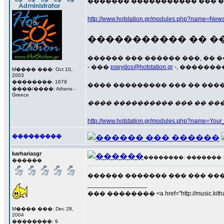
������� ����������� ��� �
http://www.hotstation.gr/modules.php?name=News
����������� �� ���
������ ��� ������ ���, �� 
- ���
pseydos@hotstation.gr
-, ������
M���� ���: Oct 10,
2003
��������: 1679
���� ��������� ��� �� ����
����/����: Athens -
Greece
���� ���������� ��� �� ����
http://www.hotstation.gr/modules.php?name=Yo
���������
karhariasgr
��������: ������� 17 �
������
������ ������� ��� ��� ��
_________________
��� �������� <a href="http://music.kithara
M���� ���: Dec 28,
2004
��������: 9