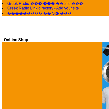
Greek Radio-��� ��� �� site ���
Greek Radio Link directory - Add your site
��������� �� Site ���
OnLine Shop
Ga