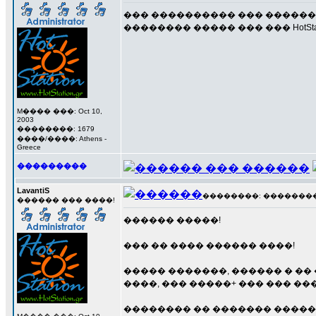
��� ���������� ��� ������
�������� ����� ��� ��� HotSta
M���� ���: Oct 10,
2003
��������: 1679
����/����: Athens -
Greece
���������
LavantiS
��������: ��������� 7
������ ��� ����!
������ �����!
��� �� ���� ������ ����!
����� �������, ������ � ��
����, ��� �����+ ��� ��� �
�������� �� ������� �����