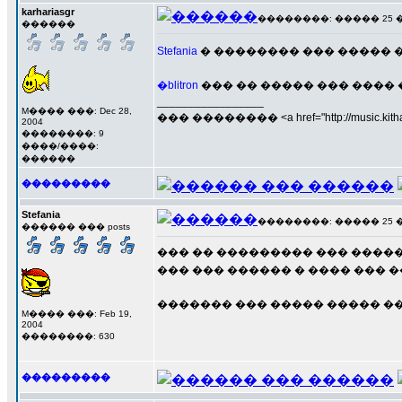
karhariasgr
��������: ����� 25 ���
������
Stefania
� �������� ��� ����� �
�blitron
��� �� ����� ��� ����
_________________
M���� ���: Dec 28,
��� �������� <a href="http://music.kithara
2004
��������: 9
����/����:
������
���������
Stefania
��������: ����� 25 ���
������ ��� posts
��� �� ��������� ��� �����
��� ��� ������ � ���� ��� �
������� ��� ����� ����� ���
M���� ���: Feb 19,
2004
��������: 630
���������