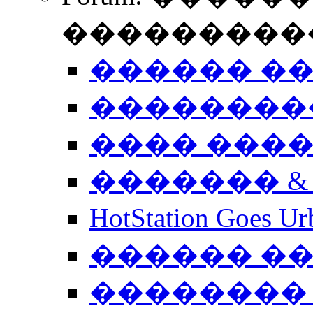
����������
������ �
��������
���� ���
������� &
HotStation Goe
������ �
�������� 