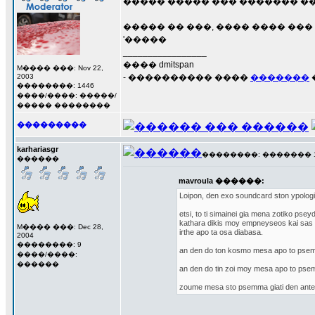
����� ����� ��� ������� 
����� �� ���, ���� ���� ��
'�����
_________________
���� dmitspan
M���� ���: Nov 22,
2003
- ���������� ����
�������
��������: 1446
����/����: �����/
����� ��������
���������
karhariasgr
��������: ������� 19 �
������
mavroula ������:
Loipon, den exo soundcard ston ypologisti
etsi, to ti simainei gia mena zotiko pseyd
kathara dikis moy empneyseos kai sas 
M���� ���: Dec 28,
irthe apo ta osa diabasa.
2004
��������: 9
an den do ton kosmo mesa apo to psem
����/����:
������
an den do tin zoi moy mesa apo to psem
zoume mesa sto psemma giati den antexo