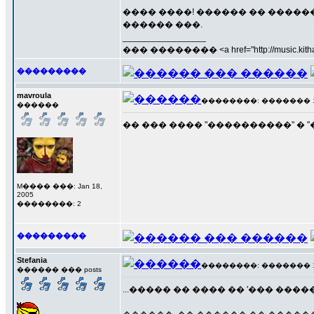
���� ����! ������ �� �����
������ ���.
_________________
��� �������� <a href="http://music.kithara
���������
mavroula
��������: ������� 19 �
������
�� ��� ���� "����������" � 
M���� ���: Jan 18,
2005
��������: 2
���������
Stefania
��������: ������� 19 �
������ ��� posts
...����� �� ���� �� '��� �����