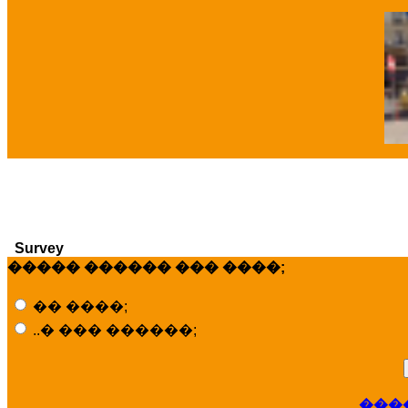
�
Survey
����� ������ ��� ����;
�� ����;
..� ��� ������;
���