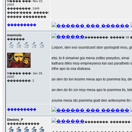
M���� ���: Nov 22,
2003
��������: 1446
����/����: �����/
����� ��������
���������
mavroula
��������: ����� 18 ���
������
Loipon, den exo soundcard ston ypologisti mou, giay
etsi, to ti simainei gia mena zotiko pseydos, einai
kathara dikis moy empneyseos kai sas paratheto o
irthe apo ta osa diabasa.
M���� ���: Jan 18,
2005
an den do ton kosmo mesa apo to psemma toy, de
��������: 2
an den do tin zoi moy mesa apo to psemma tis, tot
zoume mesa sto psemma giati den antexoyme tin al
���������
Dimitris_P
��������: ������� 19 �
�����������