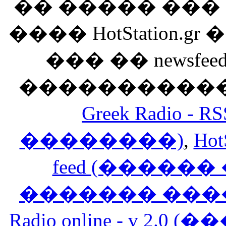
�� ����� ��
���� HotStation
��� �� newsfeed
������������
Greek Radio 
��������)
,
Hot
feed (�����
������� ���
Radio online - v 