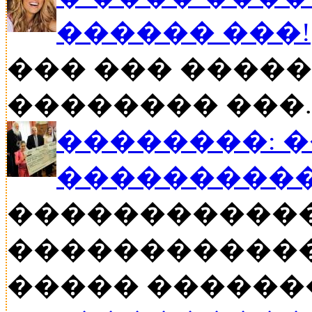
������ ���!
��� ��� �����
�������� ���..
��������: 
���������
�����������
������������
����� ������� �