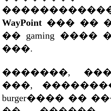
����������
WayPoint
��� �� 
�� gaming ���
���.
�������, ����
���, ������
burger���� �� 
�� ������ 