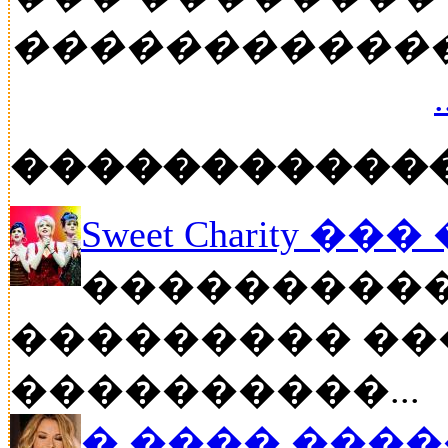
�����������
�����������
Sweet Charity ��
����������
��������� ��
����������...
� ���� ����