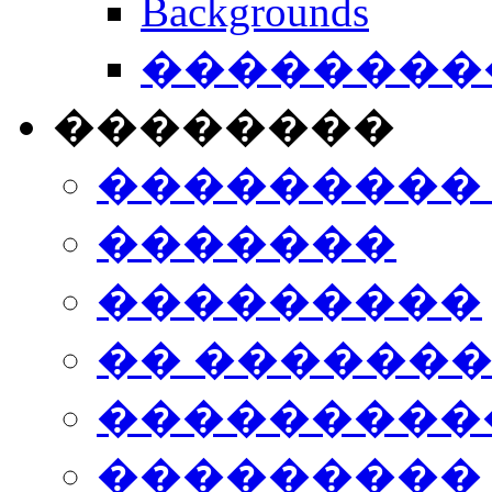
Backgrounds
���������
��������
���������
�������
���������
�� ������
���������
���������