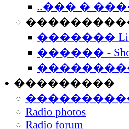
..��� � �
���������� -
������� Live
������ - Sho
��������
���������
���������
Radio photos
Radio forum