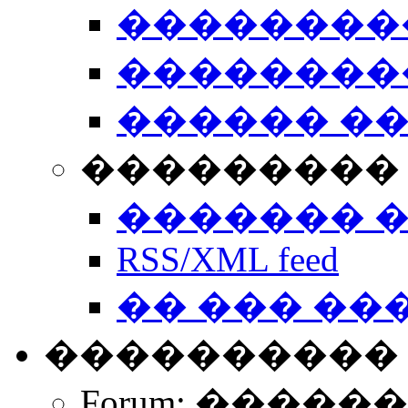
��������
��������
������ �
��������� 
������� 
RSS/XML feed
�� ��� ��
����������
Forum: �����