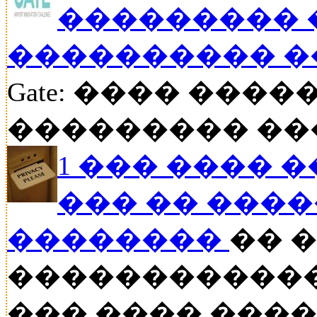
��������� 
���������� �
Gate: ���� ���
��������� ���
1 ��� ���� 
��� �� ���
��������
�� 
������������
��� ���� ����