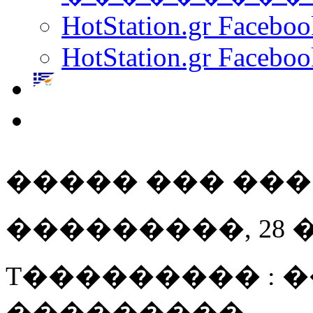
HotStation.gr Facebo
HotStation.gr Faceboo
����� ��� ��� Ma
���������, 28 ���
T��������� : 
���������