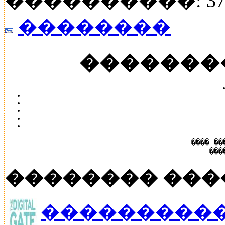
����������: 37
��������
�������
���� ��
���
�������� ���
����������