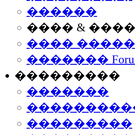
������
���� & ���
���� ����
������� Foru
���������
�������
����������
���������