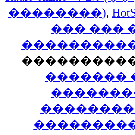
��������)
,
HotS
��� ���
�����������
���������
������� 
�������
��������
����������