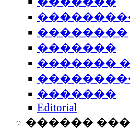
�������
��������
��������
�������
������� 
��������
�������
Editorial
������ ��