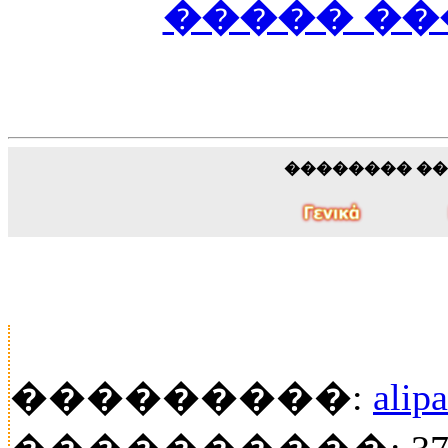
����� ��� 
�������� �
���������:
alip