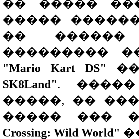
�� ����� ��
����� �����
�� ������
��������� �
"Mario Kart DS"
�
SK8Land"
. ����
�����, �� ��
����� ��� 
Crossing: Wild World"
�