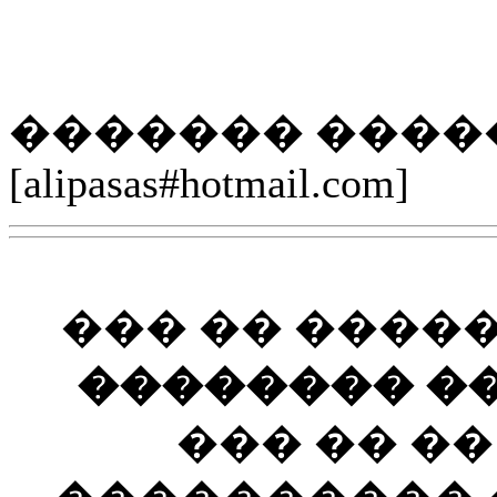
������� ����
[alipasas#hotmail.com]
��� �� ����
�������� ��
��� �� �