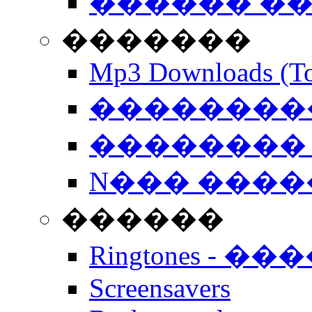
������ �
�������
Mp3 Downloads (To
�����������
�������� 
N��� �����
������
Ringtones - ��
Screensavers