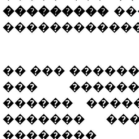
���������
��
�����������
�� ��� �����
��� ������
������ ����
������� ��
�������