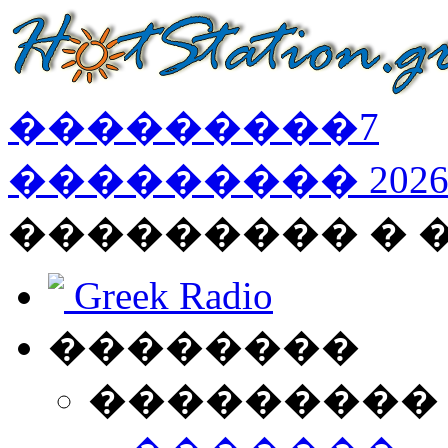
���������
7
���������
202
��������� � 
Greek Radio
��������
���������