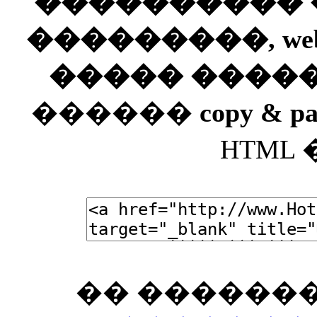
���������� ��
���������, web
����� ����
������
copy & pa
HTML
�� �������