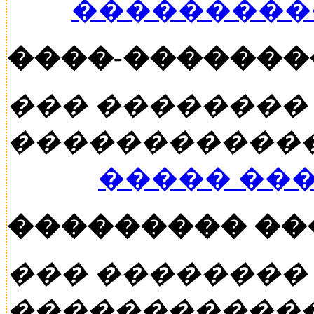
���������
����-�������
��� ��������
�����������
����� ��
��������� �
��� ��������
�����������