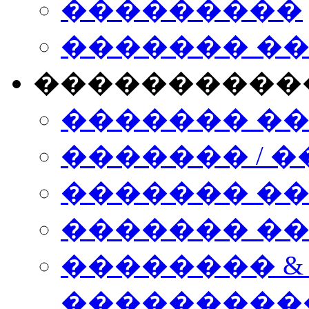
���������
������� �
����������
������� �
������� / �
������� �
������� ��� n
�������� &
���������