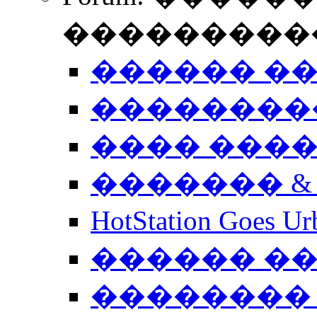
����������
������ �
��������
���� ���
������� &
HotStation Goe
������ �
�������� 