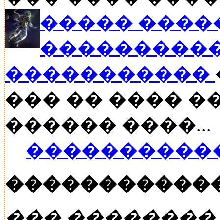
����� ����
����������
�����������
��� �� ���� ��
������ ����...
�����������
�����������
��� ��������