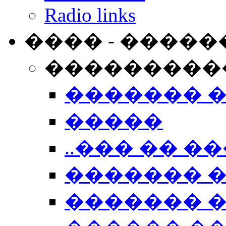
Radio links
���� - �����
���������
������� 
�����
..��� �� ��
������� 
������� �