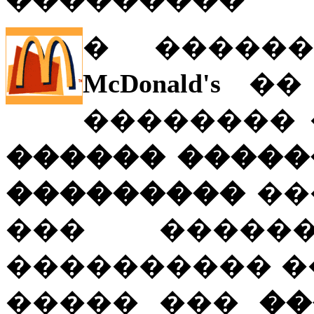
� ������
McDonald's
�� 
�������� 
������ �����
���������
��
��� �����
���������� �
����� ���
��