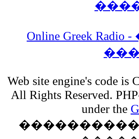
���
Online Greek Ra
��
Web site engine's code is
All Rights Reserved. PHP
under the
G
���������� �