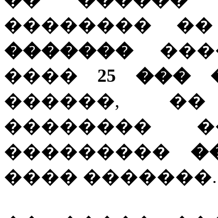
�������� �
�������
����
����
25 ���
������, �
�������� 
���������
�
���� �������.