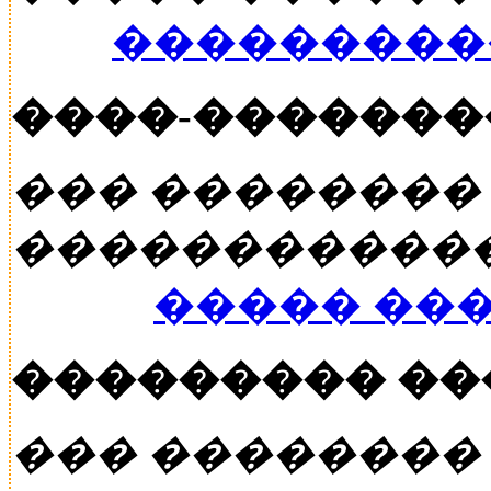
���������
����-�������
��� ��������
�����������
����� ��
��������� �
��� ��������