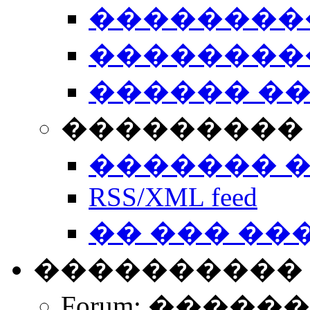
��������
��������
������ �
��������� 
������� 
RSS/XML feed
�� ��� ��
����������
Forum: �����