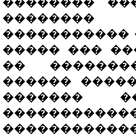
�������� ��
�������
����������� 
����� ��� ��
�� �������
������ �����
������� ��
�����������
�����������