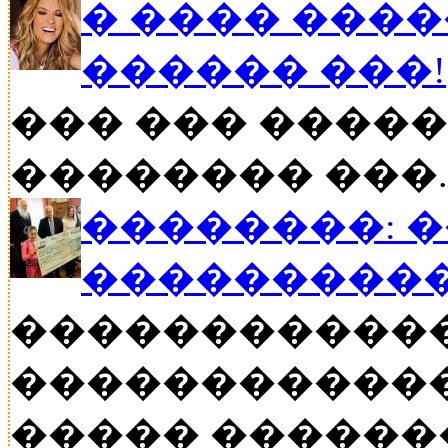
� ���� ����
������ ���!
��� ��� �����
�������� ���..
��������: 
���������
�����������
������������
����� ������� �