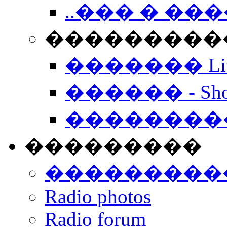
..��� � �
���������� -
������� Live
������ - Sho
��������
���������
���������
Radio photos
Radio forum