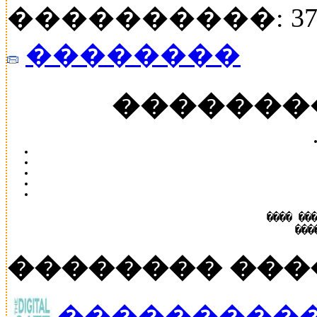
����������: 37
��������
�������
���� ��
���
�������� ���
����������