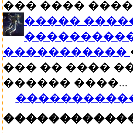
��� ���� ����
����� ����
����������
�����������
��� �� ���� ��
������ ����...
�����������
�����������