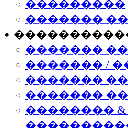
���������
������� �
����������
������� �
������� / �
������� �
������� ��� n
�������� &
���������