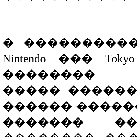
� ���������
Nintendo ��� Tok
�������� 
����� �����
������ �����
������� ��