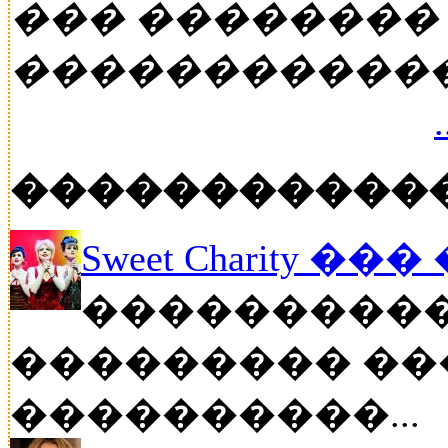
��� ��������
�����������
�����������
Sweet Charity ��
����������
��������� ��
����������...