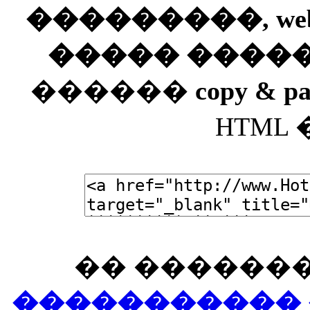
���������, web
����� ����
������
copy & pa
HTML
�� �������
����������� 