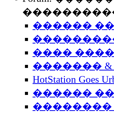
����������
������ �
��������
���� ���
������� &
HotStation Goe
������ �
�������� 