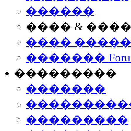
������
���� & ���
���� ����
������� Foru
���������
�������
����������
���������