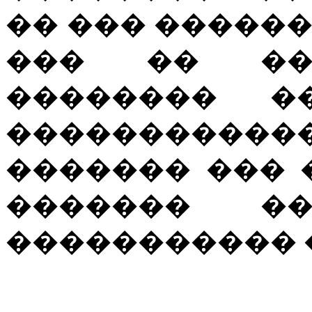
�� ��� ������� 
��� �� ��
�������� ��
���������
������� ��� 
������� ��
����������� 