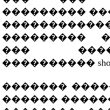
��������� ��
�����������
��������� �
��� ���
���������� shoot 
������� ����� �
������ �����