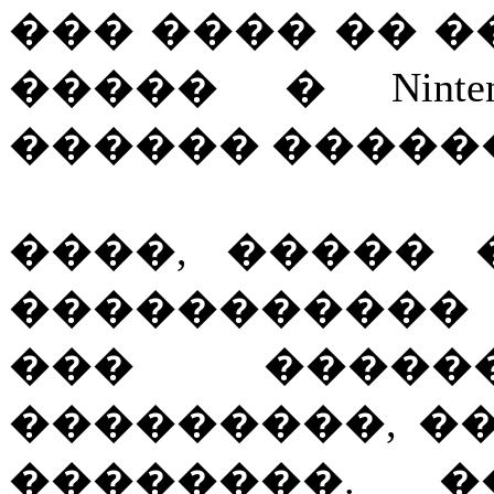
��� ���� �� �
����� � Nint
������ �����
����, ����� 
�����������
��� ����
���������, �
��������. �