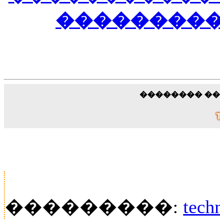
���������� 
�������� �
���������:
tech