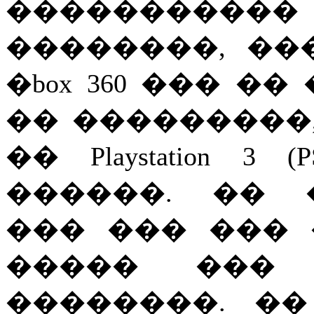
�����������
��������, ����
�box 360 ��� �
�� ���������, 
�� Playstation 
������. �� 
��� ��� ���
����� ��� 
��������. ��