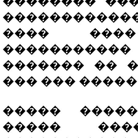
�������� ��
������������
���� ���
���������
������� �� 
��� ��� �����
����� ����
����� ���