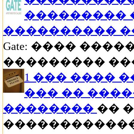
��������� 
���������� �
Gate: ���� ���
��������� ���
1 ��� ���� 
��� �� ���
��������
�� 
������������