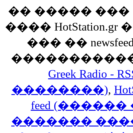
�� ����� ��
���� HotStation
��� �� newsfeed
������������
Greek Radio 
��������)
,
Hot
feed (�����
������� ���