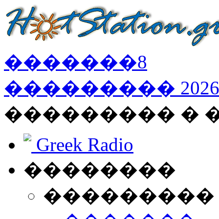
�������
8
���������
202
��������� �
Greek Radio
��������
���������