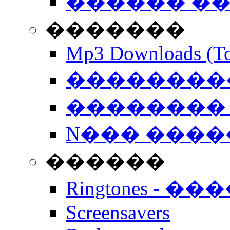
������ �
�������
Mp3 Downloads (To
�����������
�������� 
N��� �����
������
Ringtones - ��
Screensavers