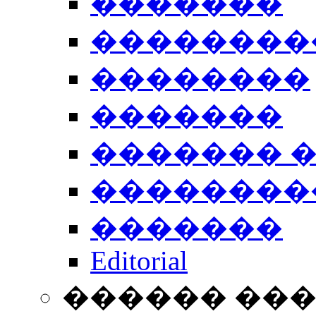
�������
��������
��������
�������
������� 
��������
�������
Editorial
������ ��