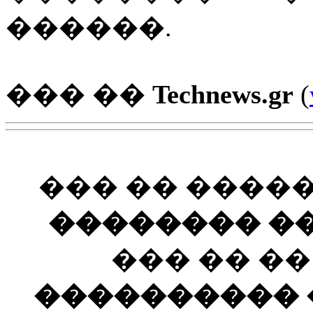
������.
��� ��
Technews.gr
(
��� �� ����
�������� ��
��� �� �
���������� ��