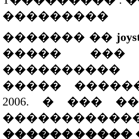
���������
������� ��
joys
����� ���
���������
����� �����
2006. � ��� ���
�������
����������� 