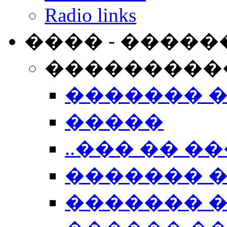
Radio links
���� - �����
���������
������� 
�����
..��� �� ��
������� 
������� �