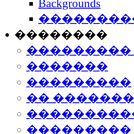
Backgrounds
���������
��������
���������
�������
���������
�� ������
���������
���������