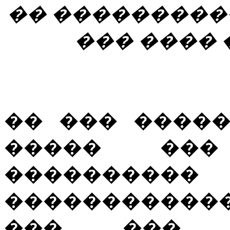
�� ����������� �
��� ���� ��
�� ��� ����
����� ��� 
���������
�����������
��� ��� 