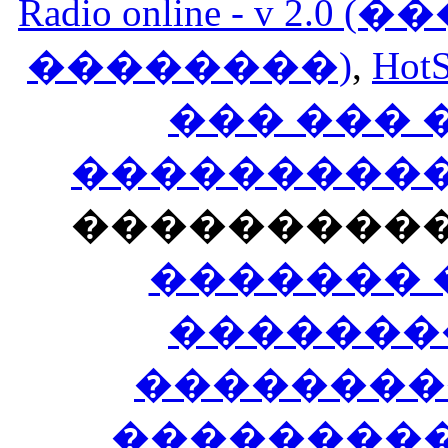
Radio online - v 
��������)
,
HotS
��� ���
�����������
���������
������� 
�������
��������
����������