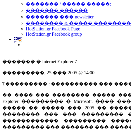
������� / ����� �����;
������� ������
������� ��� newsletter
�������� & ����� �������
HotStation.gr Facebook Page
HotStation.gr Facebook group
������� � Internet Explorer 7
���������, 25 ��� 2005 @ 14:00
T��������� : ���������� ��� ��
�� ���� ��� �������� ����� �����
Explorer ��������� � Microsoft. ��
����� �� ����� ��� 2005 �� �����
�������� ��� ��� ��������� �
������������ ��������� ����
��������� ��� ������� ��� ����