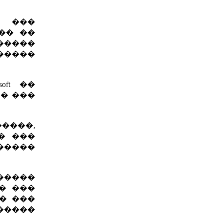
� ���
��� ��
 �����
������
ft ��
 � ���
�����,
� ���
������
 �����
�� ���
�� ���
������