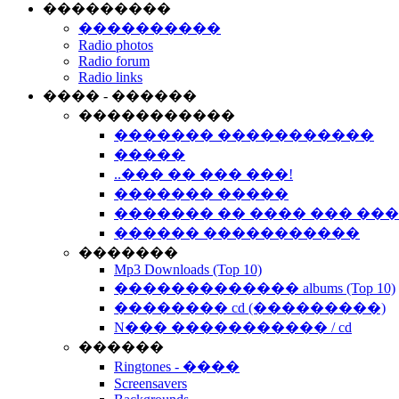
���������
����������
Radio photos
Radio forum
Radio links
���� - ������
�����������
������� �����������
�����
..��� �� ��� ���!
������� �����
������� �� ���� ��� ��
������ �����������
�������
Mp3 Downloads (Top 10)
������������� albums (Top 10)
�������� cd (���������)
N��� ����������� / cd
������
Ringtones - ����
Screensavers