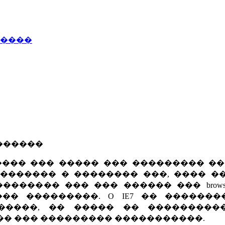
�����
�������
� ��� ����� ��� ��������� ��� In
�� ���������� � �������� ���, ���� �
������� ��� ��� ������ ��� brows
�� ���������. O IE7 �� �������
�����, �� ����� �� ���������
�� ��� ��������� �����������.