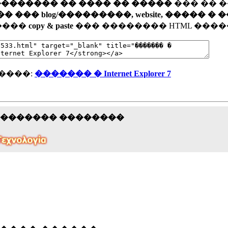
�������� �� ���� �� �����
��� �� 
�� blog/���������, website, ����� � 
�����
copy & paste
��� �������� HTML ����
����:
������� � Internet Explorer 7
�������� ��������