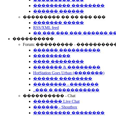
��������� ��������
������ ������
��������� �� �� ��� ���
������� �����
RSS/XML feed
�� ��� ��� ��� ������ �
����������
Forum: ��������� - ���������
������ ����������
���������
���� ��������
������� & ��������
HotStation Goes Urban (�������)
������ ��������
�������� - �������
..��� � �����������
���������� - Chat
������� Live Chat
������ - Shoutbox
��������� ��������