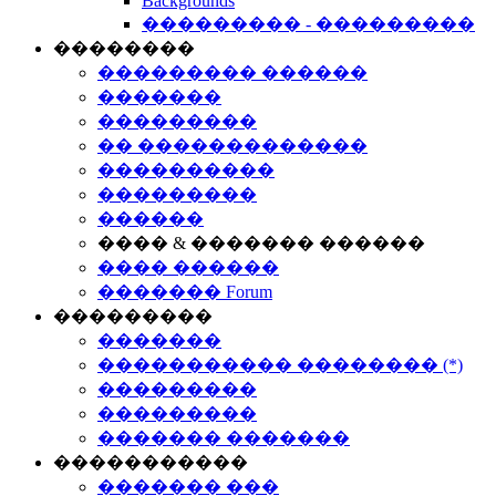
Backgrounds
��������� - ���������
��������
��������� ������
�������
���������
�� �������������
����������
���������
������
���� & ������� ������
���� ������
������� Forum
���������
�������
����������� �������� (*)
���������
���������
������� �������
�����������
������� ���