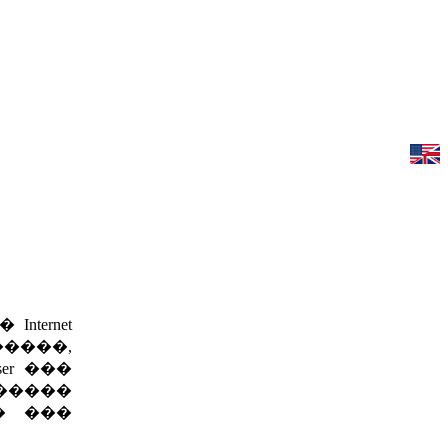
ternet
�����,
er ���
�����
� ���